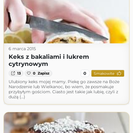
6 marca 2015
Keks z bakaliami i lukrem
cytrynowym
0
13
0
Zapisz
Smakowite
Ulubiony keks mojej mamy. Piekę go zawsze na Boże
Narodzenie lub Wielkanoc, bo wiem, że posmakuje
przybyłym gościom. Ciasto jest takie jak lubię, czyli z
dużą (...)