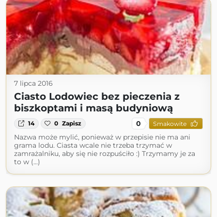
7 lipca 2016
Ciasto Lodowiec bez pieczenia z
biszkoptami i masą budyniową
0
14
0
Zapisz
Smakowite
Nazwa może mylić, ponieważ w przepisie nie ma ani
grama lodu. Ciasta wcale nie trzeba trzymać w
zamrażalniku, aby się nie rozpuściło :) Trzymamy je za
to w (...)