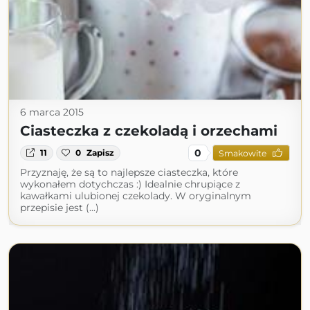
6 marca 2015
Ciasteczka z czekoladą i orzechami
0
11
0
Zapisz
Smakowite
Przyznaję, że są to najlepsze ciasteczka, które
wykonałem dotychczas :) Idealnie chrupiące z
kawałkami ulubionej czekolady. W oryginalnym
przepisie jest (...)