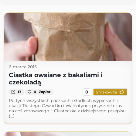
6 marca 2015
Ciastka owsiane z bakaliami i
czekoladą
0
13
0
Zapisz
Smakowite
Po tych wszystkich pączkach i słodkich wypiekach z
okazji Tłustego Czwartku i Walentynek przyszedł czas
na coś zdrowszego :) Ciasteczka z dzisiejszego przepisu
(...)