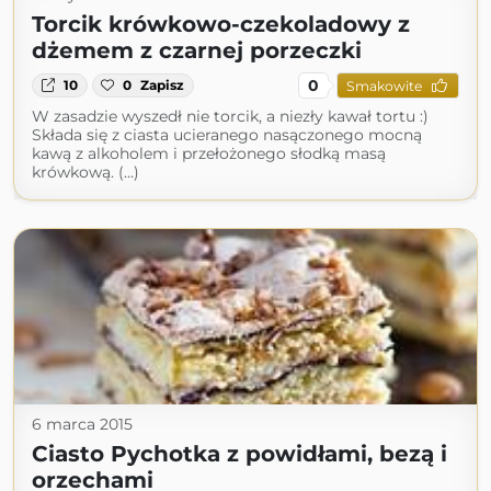
Torcik krówkowo-czekoladowy z
dżemem z czarnej porzeczki
0
10
0
Zapisz
Smakowite
W zasadzie wyszedł nie torcik, a niezły kawał tortu :)
Składa się z ciasta ucieranego nasączonego mocną
kawą z alkoholem i przełożonego słodką masą
krówkową. (...)
6 marca 2015
Ciasto Pychotka z powidłami, bezą i
orzechami