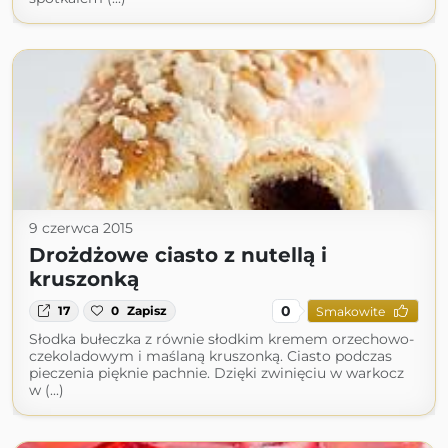
9 czerwca 2015
Drożdżowe ciasto z nutellą i
kruszonką
0
17
0
Zapisz
Smakowite
Słodka bułeczka z równie słodkim kremem orzechowo-
czekoladowym i maślaną kruszonką. Ciasto podczas
pieczenia pięknie pachnie. Dzięki zwinięciu w warkocz
w (...)