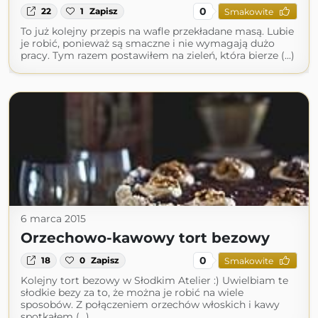
0
22
1
Zapisz
Smakowite
To już kolejny przepis na wafle przekładane masą. Lubie
je robić, ponieważ są smaczne i nie wymagają dużo
pracy. Tym razem postawiłem na zieleń, która bierze (...)
6 marca 2015
Orzechowo-kawowy tort bezowy
0
18
0
Zapisz
Smakowite
Kolejny tort bezowy w Słodkim Atelier :) Uwielbiam te
słodkie bezy za to, że można je robić na wiele
sposobów. Z połączeniem orzechów włoskich i kawy
spotkałem (...)