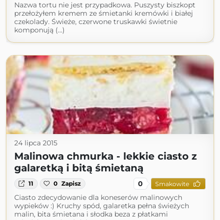
Nazwa tortu nie jest przypadkowa. Puszysty biszkopt
przełożyłem kremem ze śmietanki kremówki i białej
czekolady. Świeże, czerwone truskawki świetnie
komponują (...)
24 lipca 2015
Malinowa chmurka - lekkie ciasto z
galaretką i bitą śmietaną
0
11
0
Zapisz
Smakowite
Ciasto zdecydowanie dla koneserów malinowych
wypieków :) Kruchy spód, galaretka pełna świeżych
malin, bita śmietana i słodka beza z płatkami