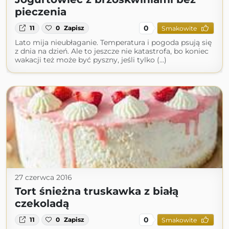
pieczenia
0
11
0
Zapisz
Smakowite
Lato mija nieubłaganie. Temperatura i pogoda psują się
z dnia na dzień. Ale to jeszcze nie katastrofa, bo koniec
wakacji też może być pyszny, jeśli tylko (...)
27 czerwca 2016
Tort śnieżna truskawka z białą
czekoladą
0
11
0
Zapisz
Smakowite