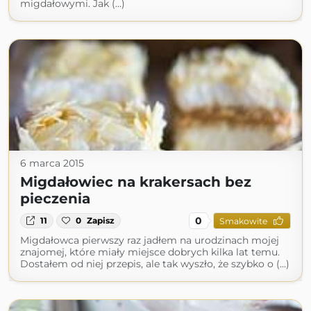
migdałowymi. Jak (...)
6 marca 2015
Migdałowiec na krakersach bez
pieczenia
0
11
0
Zapisz
Smakowite
Migdałowca pierwszy raz jadłem na urodzinach mojej
znajomej, które miały miejsce dobrych kilka lat temu.
Dostałem od niej przepis, ale tak wyszło, że szybko o (...)