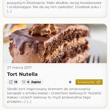
puszystym biszkopcie. Mało słodkie, raczej kwaskowate
i orzeźwiające. Nie da się nim zasłodzić. Dodatek soku i
(...)
27 marca 2017
Tort Nutella
0
13
0
Zapisz
Smakowite
Słodki tort inspirowany kremem do smarowania
kanapek o smaku kakao i orzechów laskowych 'Nutella'.
Kakao i orzech laskowy to myśl przewodnia tego
przepisu ;-) (...)