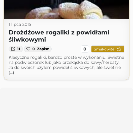
1 lipca 2015
Drożdżowe rogaliki z powidłami
śliwkowymi
0
11
0
Zapisz
Smakowite
Klasyczne rogaliki, bardzo proste w wykonaniu. Świetne
na podwieczorek lub jako przekąska do kawy/herbaty.
Ja do swoich użyłem powideł śliwkowych, ale świetnie
(...)