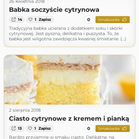
26 kwietnia 2018
Babka soczyście cytrynowa
0
14
1
Zapisz
Smakowite
Tradycyjna babka ucierana z dodatkiem soku i skórki
cytrynowej. Jest pyszna, delikatna i puszysta. To, że
babka jest wilgotna zawdzięcza kwaśnej śmietanie. (...)
2 sierpnia 2018
Ciasto cytrynowe z kremem i pianką
0
13
1
Zapisz
Smakowite
Bardzo przyjemne w smaku ciasto. Delikatne, na