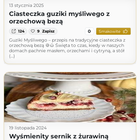
13 stycznia 2025
Ciasteczka guziki myśliwego z
orzechową bezą
0
124
9
Zapisz
Smakowite
Guziki Myśliwego – przepis na tradycyjne ciasteczka z
orzechową bezą 🍪🌰 Święta to czas, kiedy w naszych
domach pachnie masłem, orzechami i cytryną, a stół
(...)
19 listopada 2024
Wyśmienity sernik z żurawiną