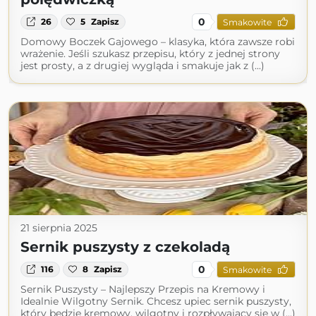
0
26
5
Zapisz
Smakowite
Domowy Boczek Gajowego – klasyka, która zawsze robi
wrażenie. Jeśli szukasz przepisu, który z jednej strony
jest prosty, a z drugiej wygląda i smakuje jak z (...)
21 sierpnia 2025
Sernik puszysty z czekoladą
0
116
8
Zapisz
Smakowite
Sernik Puszysty – Najlepszy Przepis na Kremowy i
Idealnie Wilgotny Sernik. Chcesz upiec sernik puszysty,
który będzie kremowy, wilgotny i rozpływający się w (...)