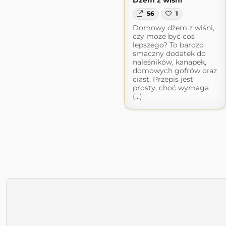
Dżem z wiśni
56
1
Domowy dżem z wiśni,
czy może być coś
lepszego? To bardzo
smaczny dodatek do
naleśników, kanapek,
domowych gofrów oraz
ciast. Przepis jest
prosty, choć wymaga
(...)