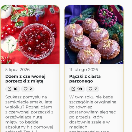
5 lipca 2026
11 lutego 2026
Dżem z czerwonej
Pączki z ciasta
porzeczki z miętą
parzonego
16
2
99
7
Szukasz pomysłu na
W tym roku nie będę
zamknięcie smaku lata
szczególnie oryginalna,
w słoiku? Poznaj dżem
bo również
z czerwonej porzeczki z
postanowiłam sięgnąć
orzeźwiającą nutą
po przepis, który
mięty, to będzie
dosłownie szaleje w
absolutny hit domowej
mediach