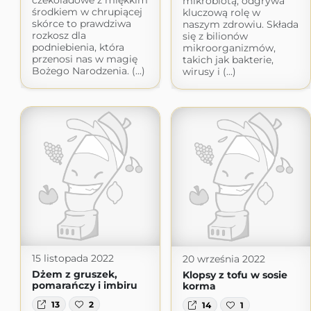
czekoladowe z miękkim
mikrobiotą, odgrywa
środkiem w chrupiącej
kluczową rolę w
skórce to prawdziwa
naszym zdrowiu. Składa
rozkosz dla
się z bilionów
podniebienia, która
mikroorganizmów,
przenosi nas w magię
takich jak bakterie,
Bożego Narodzenia. (...)
wirusy i (...)
15 listopada 2022
20 września 2022
Dżem z gruszek,
Klopsy z tofu w sosie
pomarańczy i imbiru
korma
13
2
14
1