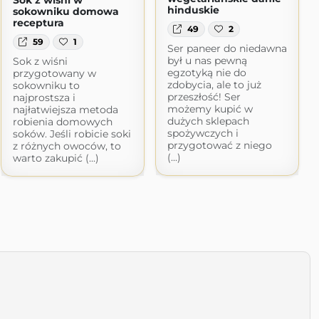
hinduskie
sokowniku domowa
receptura
49
2
59
1
Ser paneer do niedawna
był u nas pewną
Sok z wiśni
egzotyką nie do
przygotowany w
zdobycia, ale to już
sokowniku to
przeszłość! Ser
najprostsza i
możemy kupić w
najłatwiejsza metoda
dużych sklepach
robienia domowych
spożywczych i
soków. Jeśli robicie soki
przygotować z niego
z różnych owoców, to
(...)
warto zakupić (...)