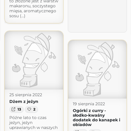
to złożone jest z warstw
makaronu, soczystego
mięsa, aromatycznego
sosu (...)
25 sierpnia 2022
Dżem z jeżyn
19 sierpnia 2022
13
2
Ogórki z curry -
słodko-kwaśny
Późne lato to czas
dodatek do kanapek i
jeżyn, jeżyn
obiadów
uprawianych w naszych