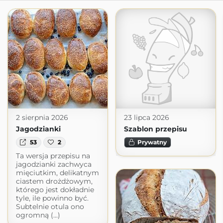
2 sierpnia 2026
23 lipca 2026
Jagodzianki
Szablon przepisu
53
2
Prywatny
Ta wersja przepisu na
jagodzianki zachwyca
mięciutkim, delikatnym
ciastem drożdżowym,
którego jest dokładnie
tyle, ile powinno być.
Subtelnie otula ono
ogromną (...)