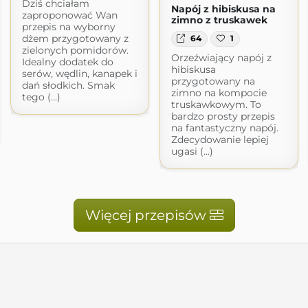
Dziś chciałam
Napój z hibiskusa na
zaproponować Wan
zimno z truskawek
przepis na wyborny
dżem przygotowany z
64
1
zielonych pomidorów.
Orzeźwiający napój z
Idealny dodatek do
hibiskusa
serów, wędlin, kanapek i
przygotowany na
dań słodkich. Smak
zimno na kompocie
tego (...)
truskawkowym. To
bardzo prosty przepis
na fantastyczny napój.
Zdecydowanie lepiej
ugasi (...)
Więcej przepisów