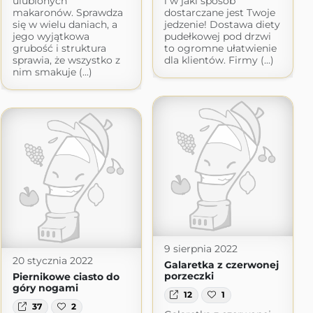
ulubionych
i w jaki sposób
makaronów. Sprawdza
dostarczane jest Twoje
się w wielu daniach, a
jedzenie! Dostawa diety
jego wyjątkowa
pudełkowej pod drzwi
grubość i struktura
to ogromne ułatwienie
sprawia, że wszystko z
dla klientów. Firmy (...)
nim smakuje (...)
9 sierpnia 2022
20 stycznia 2022
Galaretka z czerwonej
porzeczki
Piernikowe ciasto do
góry nogami
12
1
37
2