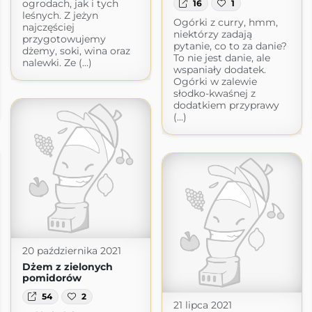
ogrodach, jak i tych
16
1
leśnych. Z jeżyn
Ogórki z curry, hmm,
najczęściej
niektórzy zadają
przygotowujemy
pytanie, co to za danie?
dżemy, soki, wina oraz
To nie jest danie, ale
nalewki. Ze (...)
wspaniały dodatek.
Ogórki w zalewie
słodko-kwaśnej z
dodatkiem przyprawy
(...)
20 października 2021
Dżem z zielonych
pomidorów
54
2
21 lipca 2021