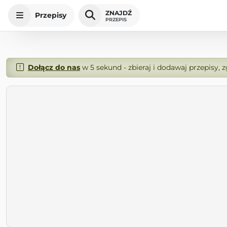
ZNAJDŹ
Przepisy
PRZEPIS
Dołącz do nas
w 5 sekund - zbieraj i dodawaj przepisy, 