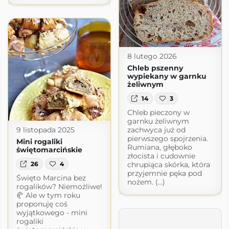
8 lutego 2026
Chleb pszenny
wypiekany w garnku
żeliwnym
14
3
Chleb pieczony w
garnku żeliwnym
zachwyca już od
9 listopada 2025
pierwszego spojrzenia.
Mini rogaliki
Rumiana, głęboko
świętomarcińskie
złocista i cudownie
26
4
chrupiąca skórka, która
przyjemnie pęka pod
Święto Marcina bez
nożem. (...)
rogalików? Niemożliwe!
🥐 Ale w tym roku
proponuję coś
wyjątkowego - mini
rogaliki