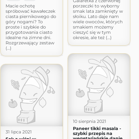
Galaretka z czerwonej
Macie ochotę
porzeczki to wyborny
spróbować kawałeczek
smak lata zamknięty w
ciasta piernikowego do
słoiku. Lato daje nam
góry nogami? To
wiele owoców, których
proste i szybkie do
smakiem możemy
przygotowania ciasto
cieszyć się w tym
idealne na zimne dni.
okresie, ale też (...)
Rozgrzewający zestaw
(...)
10 sierpnia 2021
Paneer tikki masala -
31 lipca 2021
szybki przepis na
wegetariańskie danie
Sok z wiśni w