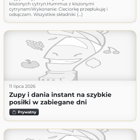
kiszonych cytryn.Hummus z kiszonymi
cytrynamiWykonanie: Cieciorkę przepłukuję i
odsączam. Wszystkie składniki (...)
11 lipca 2026
Zupy i dania instant na szybkie
posiłki w zabiegane dni
Prywatny