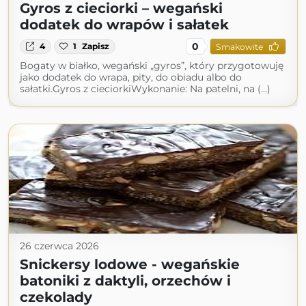
Gyros z cieciorki – wegański
dodatek do wrapów i sałatek
0
4
1
Zapisz
Smakowite
Bogaty w białko, wegański „gyros”, który przygotowuję
jako dodatek do wrapa, pity, do obiadu albo do
sałatki.Gyros z cieciorkiWykonanie: Na patelni, na (...)
26 czerwca 2026
Snickersy lodowe - wegańskie
batoniki z daktyli, orzechów i
czekolady