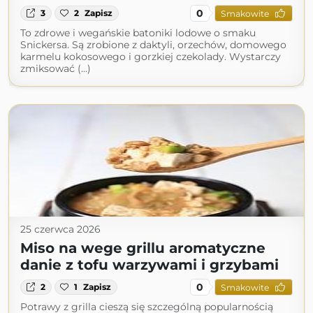
0
3
2
Zapisz
Smakowite
To zdrowe i wegańskie batoniki lodowe o smaku
Snickersa. Są zrobione z daktyli, orzechów, domowego
karmelu kokosowego i gorzkiej czekolady. Wystarczy
zmiksować (...)
25 czerwca 2026
Miso na wege grillu aromatyczne
danie z tofu warzywami i grzybami
0
2
1
Zapisz
Smakowite
Potrawy z grilla cieszą się szczególną popularnością