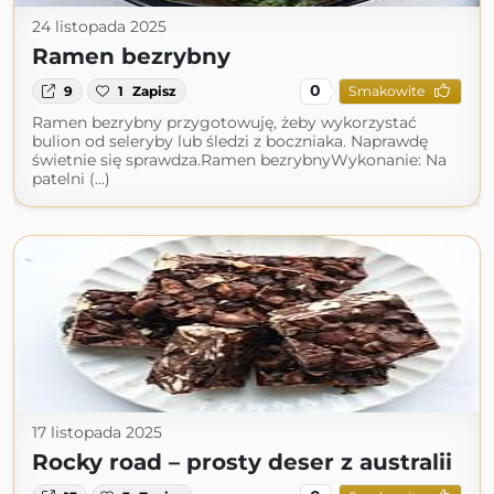
24 listopada 2025
Ramen bezrybny
0
9
1
Zapisz
Smakowite
Ramen bezrybny przygotowuję, żeby wykorzystać
bulion od seleryby lub śledzi z boczniaka. Naprawdę
świetnie się sprawdza.Ramen bezrybnyWykonanie: Na
patelni (...)
17 listopada 2025
Rocky road – prosty deser z australii