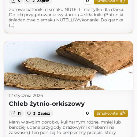
0
5
2
Zapisz
Smakowite
Zdrowe batoniki o smaku NUTELLI nie tylko dla dzieci.
Do ich przygotowania wystarczą 4 składniki:)Batoniki
śniadaniowe o smaku NUTELLIWykonanie: Do garnka
(...)
12 stycznia 2026
Chleb żytnio-orkiszowy
0
11
3
Zapisz
Smakowite
Mam w swoim dorobku kulinarnym różne, mniej lub
bardziej udane przygody z razowymi chlebami na
zakwasie;) Ten poniżej to bezpieczny przepis, który