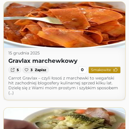
15 grudnia 2025
Gravlax marchewkowy
0
5
3
Zapisz
Smakowite
Carrot Gravlax – czyli łosoś z marchewki to wegański
hit zachodniej blogosfery kulinarnej sprzed kilku lat.
Dzielę się z Wami moim prostym i szybkim sposobem
(...)