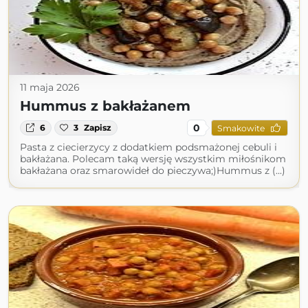
11 maja 2026
Hummus z bakłażanem
0
6
3
Zapisz
Smakowite
Pasta z ciecierzycy z dodatkiem podsmażonej cebuli i
bakłażana. Polecam taką wersję wszystkim miłośnikom
bakłażana oraz smarowideł do pieczywa;)Hummus z (...)