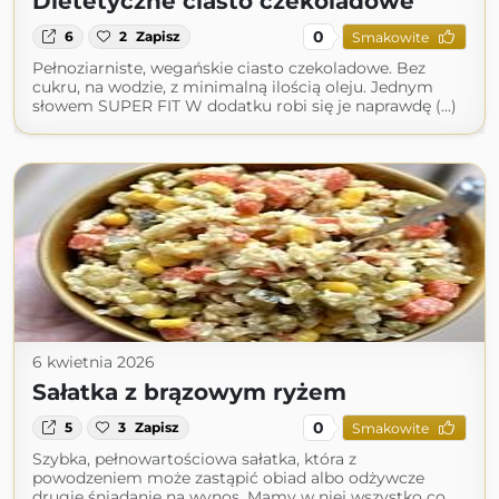
Dietetyczne ciasto czekoladowe
0
6
2
Zapisz
Smakowite
Pełnoziarniste, wegańskie ciasto czekoladowe. Bez
cukru, na wodzie, z minimalną ilością oleju. Jednym
słowem SUPER FIT W dodatku robi się je naprawdę (...)
6 kwietnia 2026
Sałatka z brązowym ryżem
0
5
3
Zapisz
Smakowite
Szybka, pełnowartościowa sałatka, która z
powodzeniem może zastąpić obiad albo odżywcze
drugie śniadanie na wynos. Mamy w niej wszystko co