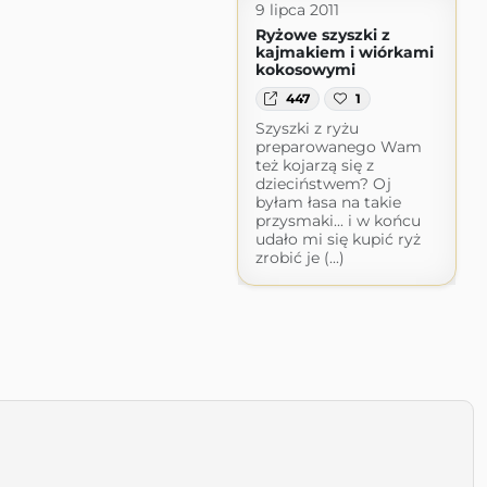
9 lipca 2011
Ryżowe szyszki z
kajmakiem i wiórkami
kokosowymi
447
1
Szyszki z ryżu
preparowanego Wam
też kojarzą się z
dzieciństwem? Oj
byłam łasa na takie
przysmaki... i w końcu
udało mi się kupić ryż
zrobić je (...)