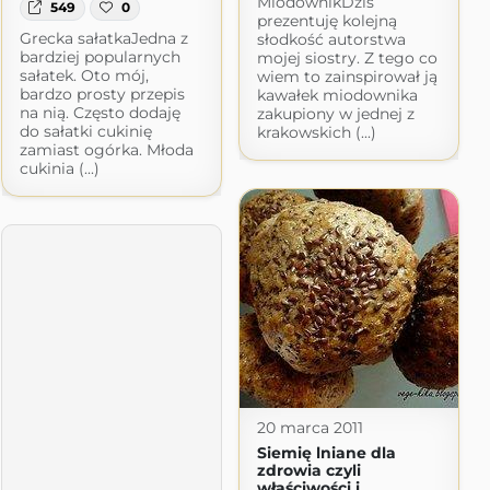
MiodownikDziś
549
0
prezentuję kolejną
Grecka sałatkaJedna z
słodkość autorstwa
bardziej popularnych
mojej siostry. Z tego co
sałatek. Oto mój,
wiem to zainspirował ją
bardzo prosty przepis
kawałek miodownika
na nią. Często dodaję
zakupiony w jednej z
do sałatki cukinię
krakowskich (...)
zamiast ogórka. Młoda
cukinia (...)
20 marca 2011
Siemię lniane dla
zdrowia czyli
właściwości i