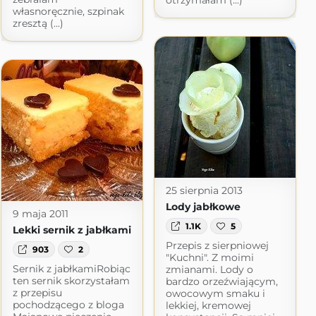
otrzymałam (...)
własnoręcznie, szpinak
zresztą (...)
25 sierpnia 2013
Lody jabłkowe
9 maja 2011
1.1K
5
Lekki sernik z jabłkami
Przepis z sierpniowej
903
2
"Kuchni". Z moimi
Sernik z jabłkamiRobiąc
zmianami. Lody o
ten sernik skorzystałam
bardzo orzeźwiającym,
z przepisu
owocowym smaku i
pochodzącego z bloga
lekkiej, kremowej