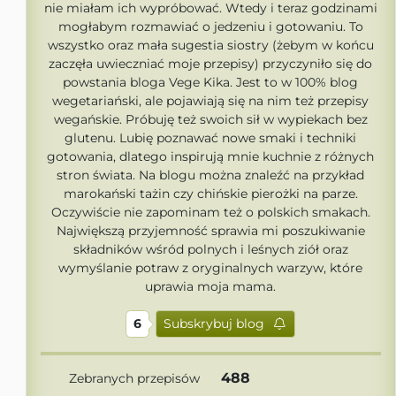
nie miałam ich wypróbować. Wtedy i teraz godzinami
mogłabym rozmawiać o jedzeniu i gotowaniu. To
wszystko oraz mała sugestia siostry (żebym w końcu
zaczęła uwieczniać moje przepisy) przyczyniło się do
powstania bloga Vege Kika. Jest to w 100% blog
wegetariański, ale pojawiają się na nim też przepisy
wegańskie. Próbuję też swoich sił w wypiekach bez
glutenu. Lubię poznawać nowe smaki i techniki
gotowania, dlatego inspirują mnie kuchnie z różnych
stron świata. Na blogu można znaleźć na przykład
marokański tażin czy chińskie pierożki na parze.
Oczywiście nie zapominam też o polskich smakach.
Największą przyjemność sprawia mi poszukiwanie
składników wśród polnych i leśnych ziół oraz
wymyślanie potraw z oryginalnych warzyw, które
uprawia moja mama.
6
Subskrybuj blog
488
Zebranych przepisów