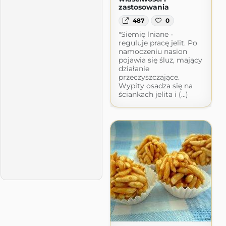
zastosowania
487
0
"Siemię lniane -
reguluje pracę jelit. Po
namoczeniu nasion
pojawia się śluz, mający
działanie
przeczyszczające.
Wypity osadza się na
ściankach jelita i (...)