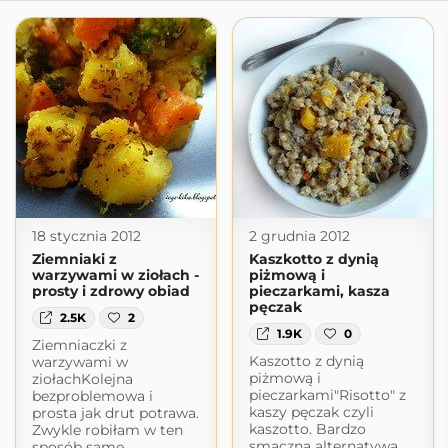
18 stycznia 2012
2 grudnia 2012
Ziemniaki z
Kaszkotto z dynią
warzywami w ziołach -
piżmową i
prosty i zdrowy obiad
pieczarkami, kasza
pęczak
2.5K
2
1.9K
0
Ziemniaczki z
Kaszotto z dynią
warzywami w
piżmową i
ziołachKolejna
pieczarkami"Risotto" z
bezproblemowa i
kaszy pęczak czyli
prosta jak drut potrawa.
kaszotto. Bardzo
Zwykle robiłam w ten
smaczna alternatywa
sposób same