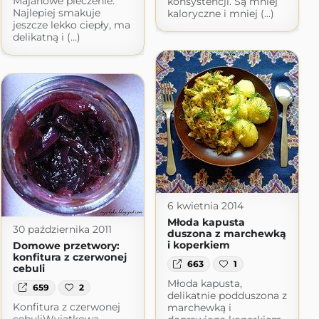
Majanowe pieczenie.
konsystencji. Są mniej
Najlepiej smakuje
kaloryczne i mniej (...)
jeszcze lekko ciepły, ma
delikatną i (...)
6 kwietnia 2014
Młoda kapusta
30 października 2011
duszona z marchewką
i koperkiem
Domowe przetwory:
konfitura z czerwonej
663
1
cebuli
Młoda kapusta,
659
2
delikatnie podduszona z
Konfitura z czerwonej
marchewką i