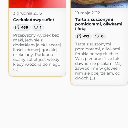
19 maja 2012
3 grudnia 2013
Tarta z suszonymi
Czekoladowy suflet
pomidorami, oliwkami
466
1
i fetą
Przepyszny wypiek bez
472
0
mąki, jedynie z
Tarta z suszonymi
dodatkiem jajek i sporej
pomidorami, oliwkami i
ilości zdrowej gorzkiej
fetąNa początek chcę
czekolady. Podobno
Was przeprosić, że tak
udany suflet jest wtedy,
dawno nie pisałam. Maj
kiedy włożona do niego
zawrócił mi w głowie i
(...)
nim się obejrzałam, od
dwóch (...)