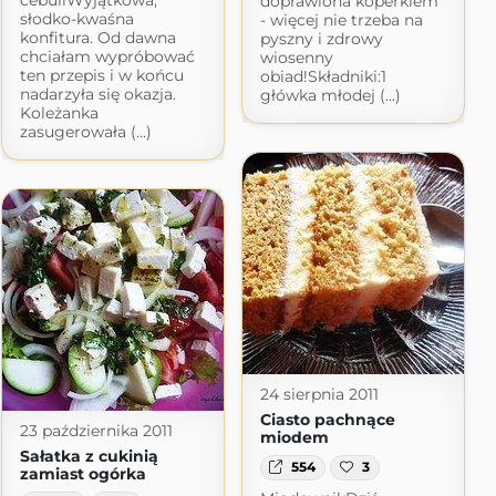
cebuliWyjątkowa,
doprawiona koperkiem
słodko-kwaśna
- więcej nie trzeba na
konfitura. Od dawna
pyszny i zdrowy
chciałam wypróbować
wiosenny
ten przepis i w końcu
obiad!Składniki:1
nadarzyła się okazja.
główka młodej (...)
Koleżanka
zasugerowała (...)
24 sierpnia 2011
Ciasto pachnące
23 października 2011
miodem
Sałatka z cukinią
554
3
zamiast ogórka