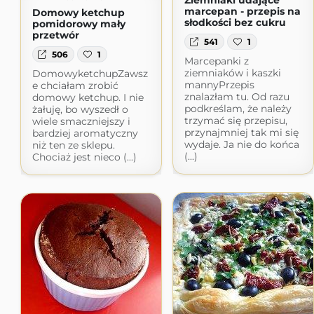
Ziemniaki udające
marcepan - przepis na
Domowy ketchup
słodkości bez cukru
pomidorowy mały
przetwór
541
1
506
1
Marcepanki z
ziemniaków i kaszki
DomowyketchupZawsz
mannyPrzepis
e chciałam zrobić
znalazłam tu. Od razu
domowy ketchup. I nie
podkreślam, że należy
żałuję, bo wyszedł o
trzymać się przepisu,
wiele smaczniejszy i
przynajmniej tak mi się
bardziej aromatyczny
wydaje. Ja nie do końca
niż ten ze sklepu.
(...)
Chociaż jest nieco (...)