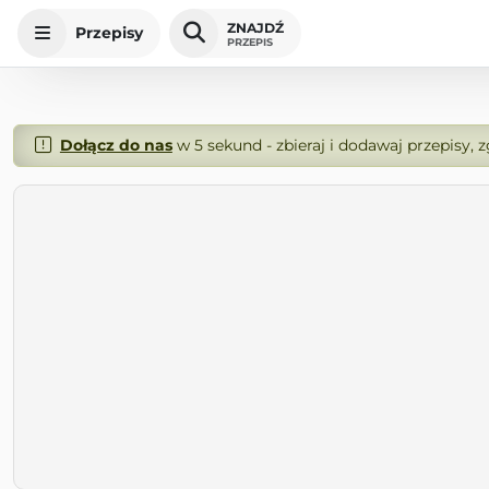
ZNAJDŹ
Przepisy
PRZEPIS
Dołącz do nas
w 5 sekund - zbieraj i dodawaj przepisy, 