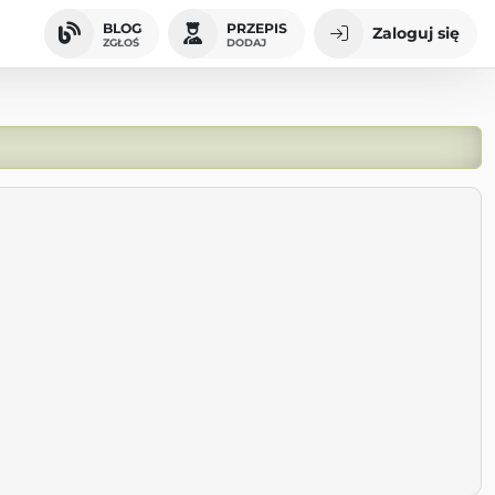
BLOG
PRZEPIS
Zaloguj się
ZGŁOŚ
DODAJ