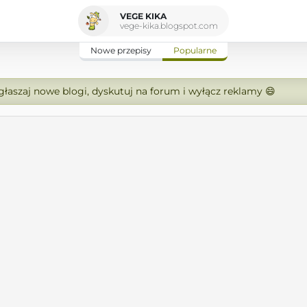
VEGE KIKA
vege-kika.blogspot.com
Nowe przepisy
Popularne
zgłaszaj nowe blogi, dyskutuj na forum i wyłącz reklamy 😄