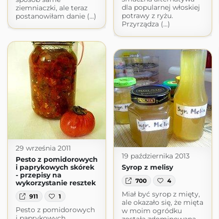
dla popularnej włoskiej
ziemniaczki, ale teraz
potrawy z ryżu.
postanowiłam danie (...)
Przyrządza (...)
29 września 2011
19 października 2013
Pesto z pomidorowych
i paprykowych skórek
Syrop z melisy
- przepisy na
700
4
wykorzystanie resztek
Miał być syrop z mięty,
911
1
ale okazało się, że mięta
Pesto z pomidorowych
w moim ogródku
i paprykowych
została zdominowana