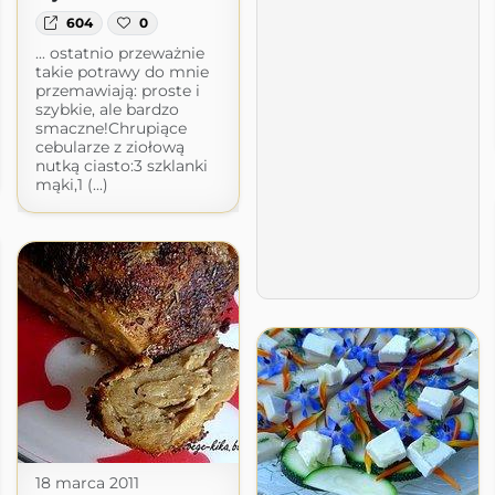
604
0
... ostatnio przeważnie
takie potrawy do mnie
przemawiają: proste i
szybkie, ale bardzo
smaczne!Chrupiące
cebularze z ziołową
nutką ciasto:3 szklanki
mąki,1 (...)
18 marca 2011