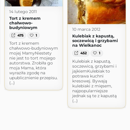
14 lutego 2011
Tort z kremem
chałwowo-
budyniowym
10 marca 2012
475
1
Kulebiak z kapustą,
soczewicą i grzybami
Tort z kremem
na Wielkanoc
chałwowo-budyniowym
mojej MamyNiestety
452
1
nie jest to tort mojego
Kulebiak z kapustą,
autorstwa. Zrobiła go
soczewicą, grzybami i
moja Mama, która
jajkiemKulebiak to
wyraziła zgodę na
potrawa kuchni
upublicznienie przepisu.
kresowej. Bywają
(...)
kulebiaki z mięsem,
najpopularniejsze
jednak są te z kapustą
(...)