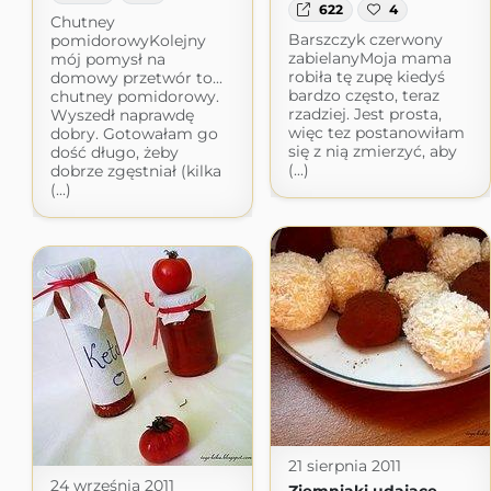
622
4
Chutney
Barszczyk czerwony
pomidorowyKolejny
zabielanyMoja mama
mój pomysł na
robiła tę zupę kiedyś
domowy przetwór to...
bardzo często, teraz
chutney pomidorowy.
rzadziej. Jest prosta,
Wyszedł naprawdę
więc tez postanowiłam
dobry. Gotowałam go
się z nią zmierzyć, aby
dość długo, żeby
(...)
dobrze zgęstniał (kilka
(...)
21 sierpnia 2011
24 września 2011