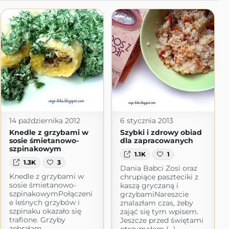
14 października 2012
6 stycznia 2013
Knedle z grzybami w
Szybki i zdrowy obiad
sosie śmietanowo-
dla zapracowanych
szpinakowym
1.1K
1
1.3K
3
Dania Babci Zosi oraz
Knedle z grzybami w
chrupiące paszteciki z
sosie śmietanowo-
kaszą gryczaną i
szpinakowymPołączeni
grzybamiNareszcie
e leśnych grzybów i
znalazłam czas, żeby
szpinaku okazało się
zająć się tym wpisem.
trafione. Grzyby
Jeszcze przed świętami
zebrałam