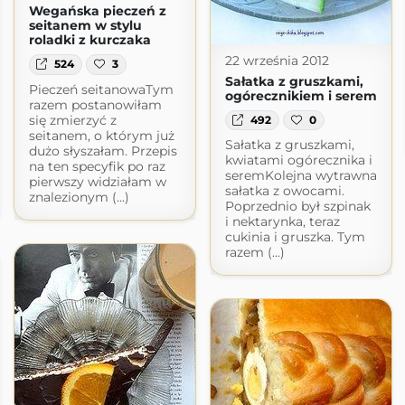
Wegańska pieczeń z
seitanem w stylu
roladki z kurczaka
22 września 2012
524
3
Sałatka z gruszkami,
Pieczeń seitanowaTym
ogórecznikiem i serem
razem postanowiłam
się zmierzyć z
492
0
seitanem, o którym już
Sałatka z gruszkami,
dużo słyszałam. Przepis
kwiatami ogórecznika i
na ten specyfik po raz
seremKolejna wytrawna
pierwszy widziałam w
sałatka z owocami.
znalezionym (...)
Poprzednio był szpinak
i nektarynka, teraz
cukinia i gruszka. Tym
razem (...)