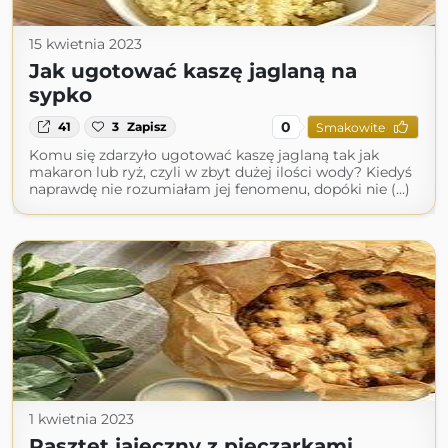
15 kwietnia 2023
Jak ugotować kaszę jaglaną na
sypko
0
41
3
Zapisz
Smakowite
Komu się zdarzyło ugotować kaszę jaglaną tak jak
makaron lub ryż, czyli w zbyt dużej ilości wody? Kiedyś
naprawdę nie rozumiałam jej fenomenu, dopóki nie (...)
1 kwietnia 2023
Pasztet jajeczny z pieczarkami