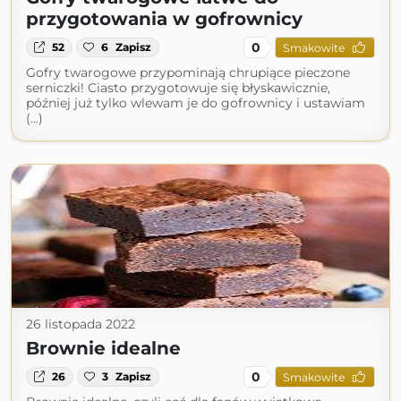
przygotowania w gofrownicy
0
52
6
Zapisz
Smakowite
Gofry twarogowe przypominają chrupiące pieczone
serniczki! Ciasto przygotowuje się błyskawicznie,
później już tylko wlewam je do gofrownicy i ustawiam
(...)
26 listopada 2022
Brownie idealne
0
26
3
Zapisz
Smakowite