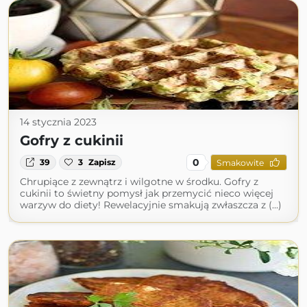
14 stycznia 2023
Gofry z cukinii
0
39
3
Zapisz
Smakowite
Chrupiące z zewnątrz i wilgotne w środku. Gofry z
cukinii to świetny pomysł jak przemycić nieco więcej
warzyw do diety! Rewelacyjnie smakują zwłaszcza z (...)