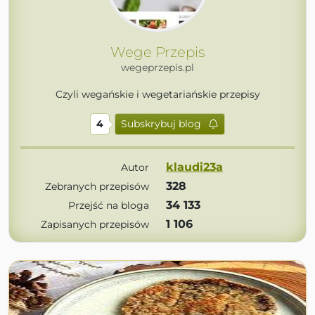
Wege Przepis
wegeprzepis.pl
Czyli wegańskie i wegetariańskie przepisy
4
Subskrybuj blog
klaudi23a
Autor
328
Zebranych przepisów
34 133
Przejść na bloga
1 106
Zapisanych przepisów