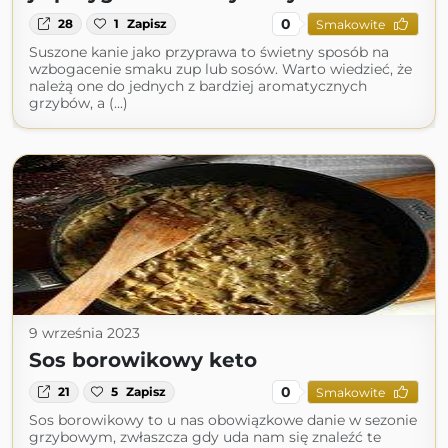
0
28
1
Zapisz
Smakowite
Suszone kanie jako przyprawa to świetny sposób na
wzbogacenie smaku zup lub sosów. Warto wiedzieć, że
należą one do jednych z bardziej aromatycznych
grzybów, a (...)
9 września 2023
Sos borowikowy keto
0
21
5
Zapisz
Smakowite
Sos borowikowy to u nas obowiązkowe danie w sezonie
grzybowym, zwłaszcza gdy uda nam się znaleźć te