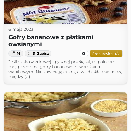
6 maja 2023
Gofry bananowe z płatkami
owsianymi
0
16
3
Zapisz
Smakowite
Jeśli szukasz zdrowej i pysznej przekąski, to polecam
mój przepis na gofry bananowe z twarożkiem
waniliowym! Nie zawierają cukru, a w ich skład wchodzą
między (...)