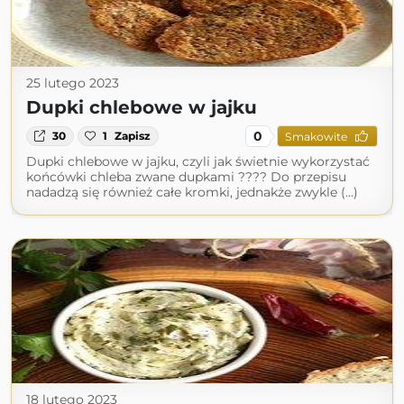
25 lutego 2023
Dupki chlebowe w jajku
0
30
1
Zapisz
Smakowite
Dupki chlebowe w jajku, czyli jak świetnie wykorzystać
końcówki chleba zwane dupkami ???? Do przepisu
nadadzą się również całe kromki, jednakże zwykle (...)
18 lutego 2023