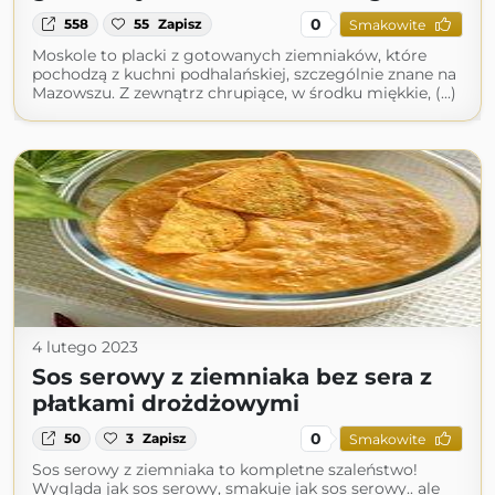
0
558
55
Zapisz
Smakowite
Moskole to placki z gotowanych ziemniaków, które
pochodzą z kuchni podhalańskiej, szczególnie znane na
Mazowszu. Z zewnątrz chrupiące, w środku miękkie, (...)
4 lutego 2023
Sos serowy z ziemniaka bez sera z
płatkami drożdżowymi
0
50
3
Zapisz
Smakowite
Sos serowy z ziemniaka to kompletne szaleństwo!
Wygląda jak sos serowy, smakuje jak sos serowy.. ale