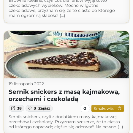
Brownie idealne, czyli coś dla fanów wyjątkowo
czekoladowych wypieków. Mocno wilgotne i
czekoladowe, przyznam się, że to ciasto do którego
mam ogromną słabość! (...)
19 listopada 2022
Sernik snickers z masą kajmakową,
orzechami i czekoladą
0
38
3
Zapisz
Smakowite
Sernik snickers, czyli z dodatkiem masy kajmakowej,
orzechów i czekolady. Przyznam szczerze, że to ciasto
od którego naprawdę ciężko się oderwać! Na pewno (...)