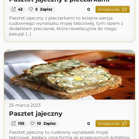
0
42
5
Zapisz
Smakowite
Pasztet jajeczny z pieczarkami to kolejna wersja
cudownego wynalazku mojej teściowej, tym razem z
dodatkiem pieczarek, które rewelacyjnie do niego
pasują! (...)
25 marca 2023
Pasztet jajeczny
0
105
10
Zapisz
Smakowite
Pasztet jajeczny to cudowny wynalazek mojej
teściowej, będący inną formą jej przepysznych kotletów