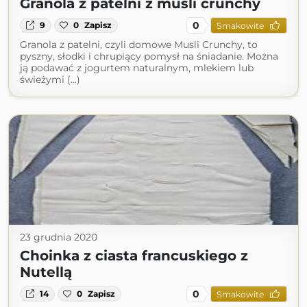
Granola z patelni z musli crunchy
0
9
0
Zapisz
Smakowite
Granola z patelni, czyli domowe Musli Crunchy, to
pyszny, słodki i chrupiący pomysł na śniadanie. Można
ją podawać z jogurtem naturalnym, mlekiem lub
świeżymi (...)
23 grudnia 2020
Choinka z ciasta francuskiego z
Nutellą
0
14
0
Zapisz
Smakowite