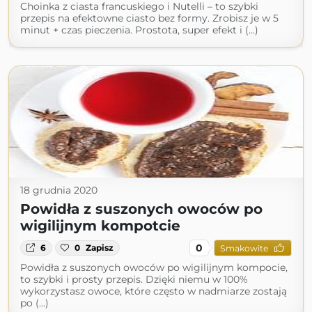
Choinka z ciasta francuskiego i Nutelli – to szybki
przepis na efektowne ciasto bez formy. Zrobisz je w 5
minut + czas pieczenia. Prostota, super efekt i (...)
18 grudnia 2020
Powidła z suszonych owoców po
wigilijnym kompotcie
0
6
0
Zapisz
Smakowite
Powidła z suszonych owoców po wigilijnym kompocie,
to szybki i prosty przepis. Dzięki niemu w 100%
wykorzystasz owoce, które często w nadmiarze zostają
po (...)