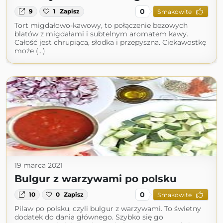
0
9
1
Zapisz
Smakowite
Tort migdałowo-kawowy, to połączenie bezowych
blatów z migdałami i subtelnym aromatem kawy.
Całość jest chrupiąca, słodka i przepyszna. Ciekawostkę
może (...)
19 marca 2021
Bulgur z warzywami po polsku
0
10
0
Zapisz
Smakowite
Pilaw po polsku, czyli bulgur z warzywami. To świetny
dodatek do dania głównego. Szybko się go