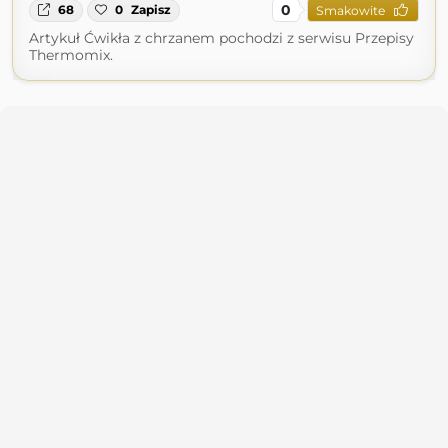
0
68
0
Zapisz
Smakowite
Artykuł Ćwikła z chrzanem pochodzi z serwisu Przepisy
Thermomix.