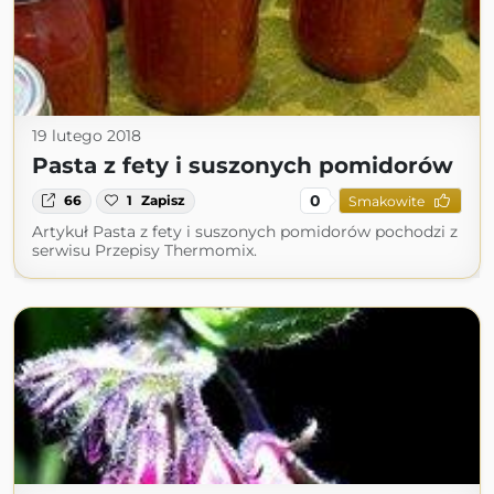
19 lutego 2018
Pasta z fety i suszonych pomidorów
0
66
1
Zapisz
Smakowite
Artykuł Pasta z fety i suszonych pomidorów pochodzi z
serwisu Przepisy Thermomix.