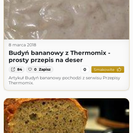
8 marca 2018
Budyń bananowy z Thermomix -
prosty przepis na deser
0
84
0
Zapisz
Smakowite
Artykuł Budyń bananowy pochodzi z serwisu Przepisy
Thermomix.