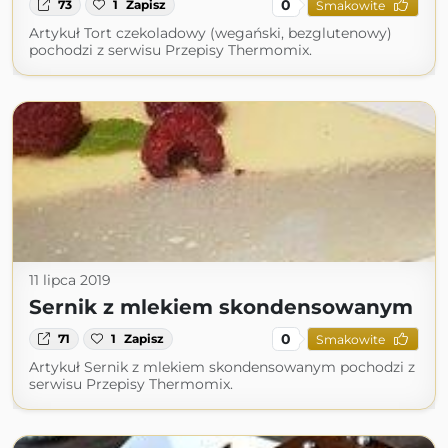
0
73
1
Zapisz
Smakowite
Artykuł Tort czekoladowy (wegański, bezglutenowy)
pochodzi z serwisu Przepisy Thermomix.
11 lipca 2019
Sernik z mlekiem skondensowanym
0
71
1
Zapisz
Smakowite
Artykuł Sernik z mlekiem skondensowanym pochodzi z
serwisu Przepisy Thermomix.