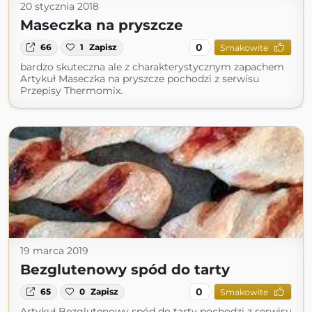
20 stycznia 2018
Maseczka na pryszcze
0
66
1
Zapisz
Smakowite
bardzo skuteczna ale z charakterystycznym zapachem
Artykuł Maseczka na pryszcze pochodzi z serwisu
Przepisy Thermomix.
19 marca 2019
Bezglutenowy spód do tarty
0
65
0
Zapisz
Smakowite
Artykuł Bezglutenowy spód do tarty pochodzi z serwisu