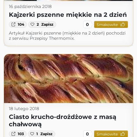
16 października 2018
Kajzerki pszenne miękkie na 2 dzień
0
104
2
Zapisz
Smakowite
Artykuł Kajzerki pszenne (miękkie na 2 dzień) pochodzi
z serwisu Przepisy Thermomix.
18 lutego 2018
Ciasto krucho-drożdżowe z masą
chałwową
0
103
1
Zapisz
Smakowite