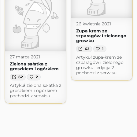
26 kwietnia 2021
Zupa krem ze
szparagów i zielonego
groszku
62
1
27 marca 2021
Artykuł zupa-krem ze
szparagów i zielonego
Zielona sałatka z
groszku . edycja 2
groszkiem i ogórkiem
pochodzi z serwisu .
62
2
Artykuł zielona sałatka z
groszkiem i ogórkiem
pochodzi z serwisu .