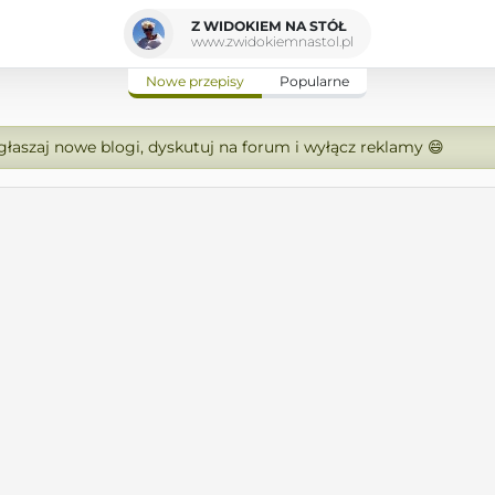
Z WIDOKIEM NA STÓŁ
www.zwidokiemnastol.pl
Nowe przepisy
Popularne
zgłaszaj nowe blogi, dyskutuj na forum i wyłącz reklamy 😄