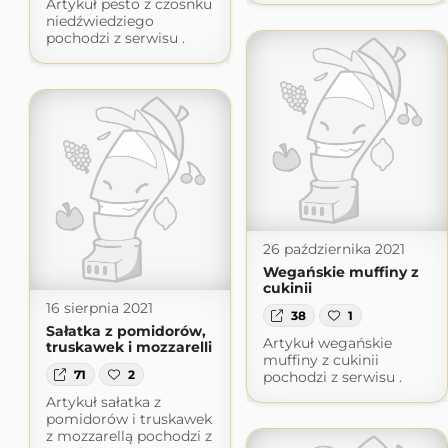
Artykuł pesto z czosnku
niedźwiedziego
pochodzi z serwisu .
26 października 2021
Wegańskie muffiny z
cukinii
16 sierpnia 2021
38
1
Sałatka z pomidorów,
Artykuł wegańskie
truskawek i mozzarelli
muffiny z cukinii
71
2
pochodzi z serwisu .
Artykuł sałatka z
pomidorów i truskawek
z mozzarellą pochodzi z