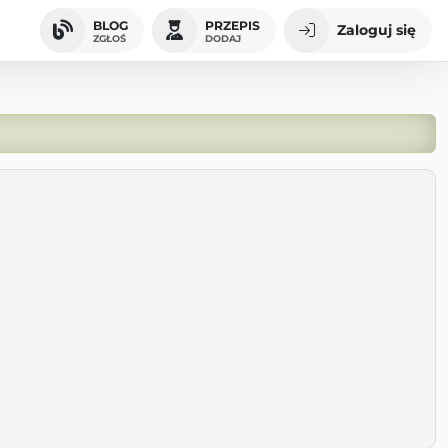
BLOG
PRZEPIS
Zaloguj się
ZGŁOŚ
DODAJ