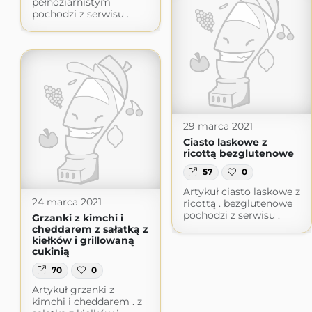
pełnoziarnistym
pochodzi z serwisu .
29 marca 2021
Ciasto laskowe z
ricottą bezglutenowe
57
0
Artykuł ciasto laskowe z
24 marca 2021
ricottą . bezglutenowe
pochodzi z serwisu .
Grzanki z kimchi i
cheddarem z sałatką z
kiełków i grillowaną
cukinią
70
0
Artykuł grzanki z
kimchi i cheddarem . z