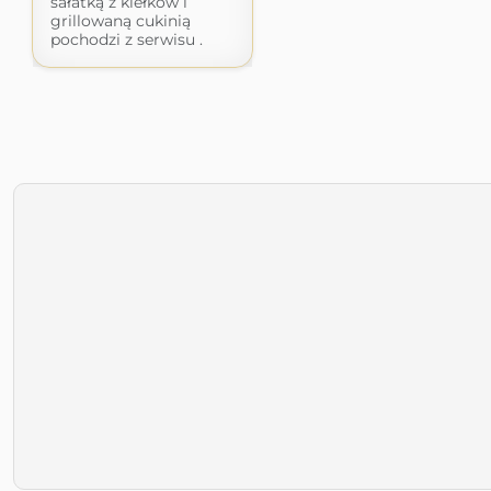
sałatką z kiełków i
grillowaną cukinią
pochodzi z serwisu .