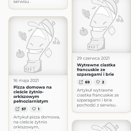
serwisu .
29 czerwca 2021
Wytrawne ciastka
francuskie ze
szparagami i brie
16 maja 2021
69
2
Pizza domowa na
Artykuł wytrawne
cieście żytnio-
ciastka francuskie ze
orkiszowym
szparagami i brie
pełnoziarnistym
pochodzi z serwisu .
57
1
Artykuł pizza domowa,
na cieście żytnio
orkiszowym,