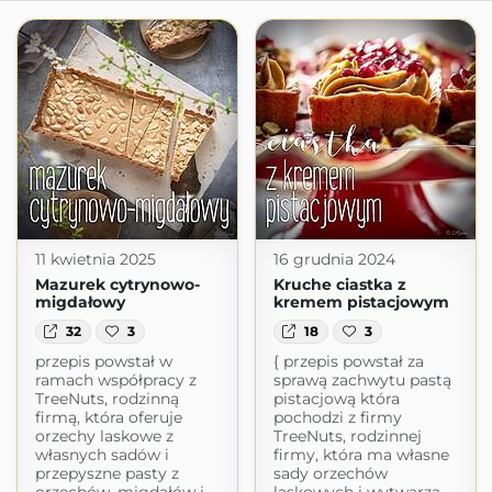
11 kwietnia 2025
16 grudnia 2024
Mazurek cytrynowo-
Kruche ciastka z
migdałowy
kremem pistacjowym
32
3
18
3
przepis powstał w
{ przepis powstał za
ramach współpracy z
sprawą zachwytu pastą
TreeNuts, rodzinną
pistacjową która
firmą, która oferuje
pochodzi z firmy
orzechy laskowe z
TreeNuts, rodzinnej
własnych sadów i
firmy, która ma własne
przepyszne pasty z
sady orzechów