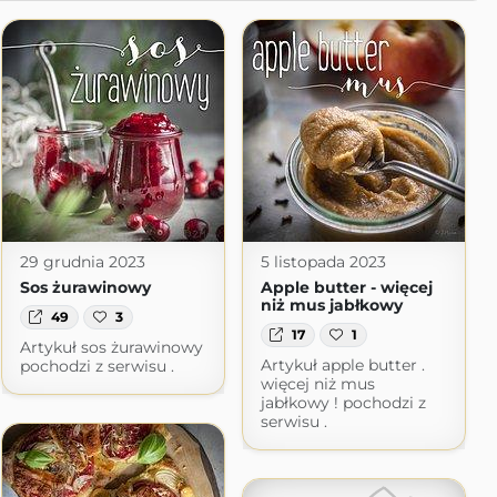
29 grudnia 2023
5 listopada 2023
Sos żurawinowy
Apple butter - więcej
niż mus jabłkowy
49
3
17
1
Artykuł sos żurawinowy
Artykuł apple butter .
pochodzi z serwisu .
więcej niż mus
jabłkowy ! pochodzi z
serwisu .