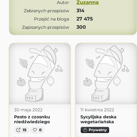
Zuzanna
Autor
314
Zebranych przepisów
27 475
Przejść na bloga
300
Zapisanych przepisów
30 maja 2022
11 kwietnia 2022
Pesto z czosnku
Sycylijska deska
niedźwiedziego
wegetariańska
15
0
Prywatny