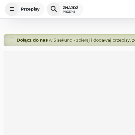
ZNAJDŹ
Przepisy
PRZEPIS
Dołącz do nas
w 5 sekund - zbieraj i dodawaj przepisy, 