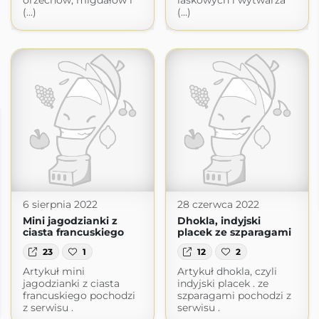
orzechów, migdałów i
laskowych i wytwarza
(...)
(...)
6 sierpnia 2022
28 czerwca 2022
Mini jagodzianki z
Dhokla, indyjski
ciasta francuskiego
placek ze szparagami
23
1
12
2
Artykuł mini
Artykuł dhokla, czyli
jagodzianki z ciasta
indyjski placek . ze
francuskiego pochodzi
szparagami pochodzi z
z serwisu .
serwisu .