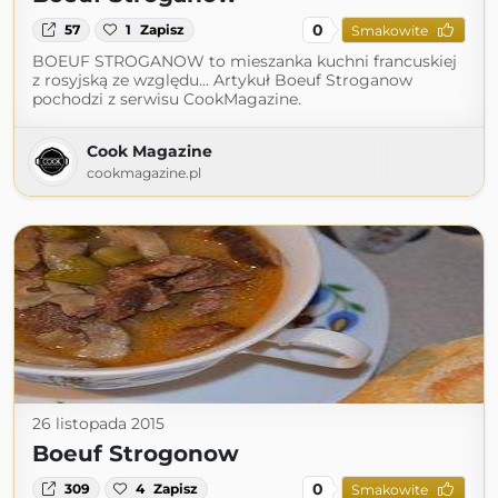
0
57
1
Zapisz
Smakowite
BOEUF STROGANOW to mieszanka kuchni francuskiej
z rosyjską ze względu... Artykuł Boeuf Stroganow
pochodzi z serwisu CookMagazine.
Cook Magazine
cookmagazine.pl
26 listopada 2015
Boeuf Strogonow
0
309
4
Zapisz
Smakowite