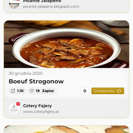
Picante Jalapeno
picante-jalapeno.blogspot.com
30 grudnia 2020
Boeuf Strogonow
0
1.1K
19
Zapisz
Smakowite
Cztery Fajery
www.czteryfajery.pl