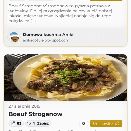
Boeuf StrogonowStrogonow to pyszna potrawa z
wołowiny. Do jej przyrządzenia należy kupić dobrej
jakości mięso wołowe. Najlepiej nadaje się do tego
polędwica (...)
Domowa kuchnia Aniki
anikagotuje.blogspot.com
27 sierpnia 2019
Boeuf Stroganow
0
83
1
Zapisz
Smakowite