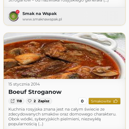
Stroganow – od nazwiska rosyjskiego generała (...)
Smak na Wspak
www.smaknawspak.pl
15 stycznia 2014
Boeuf Stroganow
0
118
2
Zapisz
Smakowite
Kuchnia rosyjska znana jest na całym świecie ze
zdecydowanych smaków oraz domowego charakteru.
Obok wódki, syberyjskich pielmieni, niezwykłą
popularnością (...)