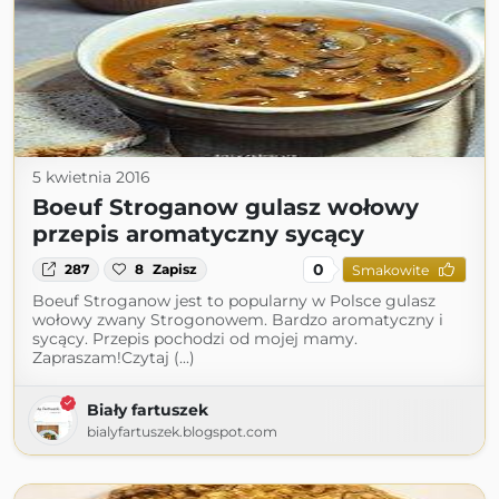
5 kwietnia 2016
Boeuf Stroganow gulasz wołowy
przepis aromatyczny sycący
0
287
8
Zapisz
Smakowite
Boeuf Stroganow jest to popularny w Polsce gulasz
wołowy zwany Strogonowem. Bardzo aromatyczny i
sycący. Przepis pochodzi od mojej mamy.
Zapraszam!Czytaj (...)
Biały fartuszek
bialyfartuszek.blogspot.com