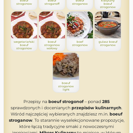
boeuf
boeuf
boeuf
klasyczny
strogonow
stroganoff
stroganow
boeuf
strogonow
wegetariański
boeuf
boef
gulasz boeuf
boeuf
strogonow
strogonow
stroganow
strogonow
wołowy
boeuf
stroganow
light
Przepisy na
boeuf strogonof
– ponad
285
sprawdzonych i docenianych
przepisów kulinarnych
.
Wśród najczęściej wybieranych znajdziesz m.in.
boeuf
stroganow
. To starannie wyselekcjonowane propozycje,
które łączą tradycyjne smaki z nowoczesnymi
inspiracjami.
Mikser Kulinarny
to miejsce, w którym