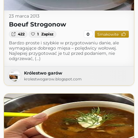
23 marca 2013
Boeuf Strogonow
0
422
1
Zapisz
Smakowite
Bardzo proste i szybkie w przygotowaniu danie, ale
wymagające dobrego mięsa – polędwicy wołowej.
Najlepiej przygotować je tuż przed podaniem, nie
odgrzewać, (...)
Królestwo garów
krolestwogarow.blogspot.com