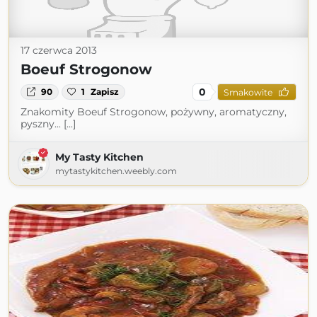
17 czerwca 2013
Boeuf Strogonow
0
90
1
Zapisz
Smakowite
Znakomity Boeuf Strogonow, pożywny, aromatyczny,
pyszny... [...]
My Tasty Kitchen
mytastykitchen.weebly.com