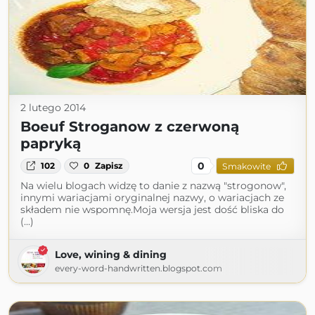
2 lutego 2014
Boeuf Stroganow z czerwoną
papryką
0
102
0
Zapisz
Smakowite
Na wielu blogach widzę to danie z nazwą "strogonow",
innymi wariacjami oryginalnej nazwy, o wariacjach ze
składem nie wspomnę.Moja wersja jest dość bliska do
(...)
Love, wining & dining
every-word-handwritten.blogspot.com