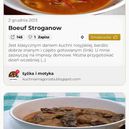
2 grudnia 2013
Boeuf Stroganow
0
145
1
Zapisz
Smakowite
Jest klasycznym daniem kuchni rosyjskiej, bardzo
dobrze znanym i często gotowanym (link). U mnie
zazwyczaj na imprezy domowe. Można przygotować
dzień wcześniej (...)
Łyżka i motyka
kuchniamagorzata.blogspot.com