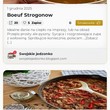
1 grudnia 2025
Boeuf Strogonow
0
20
5
Zapisz
Smakowite
Idealne danie na ciepło na imprezy, lub na obiad.
Przepis prosty ale pyszny. Sycąca i rozgrzewająca zupa
z wołowiną. Spróbujcie koniecznie, polecam ...Zobacz
(...)
Swojskie jedzonko
swojskiejedzonko.blogspot.com