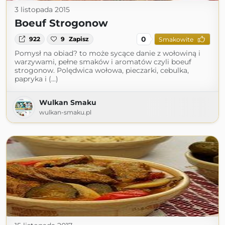
3 listopada 2015
Boeuf Strogonow
0
922
9
Zapisz
Smakowite
Pomysł na obiad? to może sycące danie z wołowiną i
warzywami, pełne smaków i aromatów czyli boeuf
strogonow. Polędwica wołowa, pieczarki, cebulka,
papryka i (...)
Wulkan Smaku
wulkan-smaku.pl