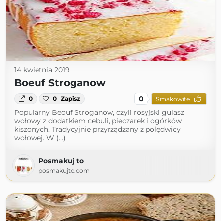
14 kwietnia 2019
Boeuf Stroganow
0
0
0
Zapisz
Smakowite
Popularny Beouf Stroganow, czyli rosyjski gulasz
wołowy z dodatkiem cebuli, pieczarek i ogórków
kiszonych. Tradycyjnie przyrządzany z polędwicy
wołowej. W (...)
Posmakuj to
posmakujto.com