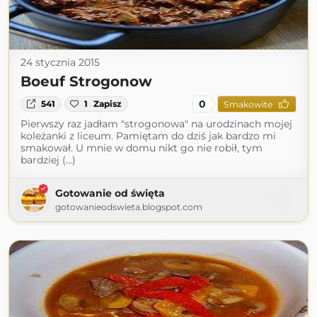
24 stycznia 2015
Boeuf Strogonow
0
541
1
Zapisz
Smakowite
Pierwszy raz jadłam "strogonowa" na urodzinach mojej
koleżanki z liceum. Pamiętam do dziś jak bardzo mi
smakował. U mnie w domu nikt go nie robił, tym
bardziej (...)
Gotowanie od święta
gotowanieodswieta.blogspot.com