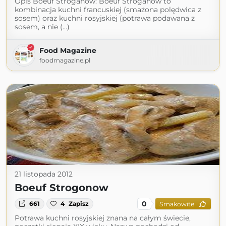
Opis Boeuf Stroganow: Boeuf Stroganow to
kombinacja kuchni francuskiej (smażona polędwica z
sosem) oraz kuchni rosyjskiej (potrawa podawana z
sosem, a nie (...)
Food Magazine
foodmagazine.pl
21 listopada 2012
Boeuf Strogonow
0
661
4
Zapisz
Smakowite
Potrawa kuchni rosyjskiej znana na całym świecie,