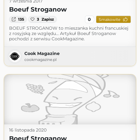
7 września 2017
Boeuf Stroganow
0
135
3
Zapisz
Smakowite
BOEUF STROGANOW to mieszanka kuchni francuskiej
z rosyjską ze względu... Artykuł Boeuf Stroganow
pochodzi z serwisu CookMagazine.
Cook Magazine
cookmagazine.pl
16 listopada 2020
Boeuf Stroganow