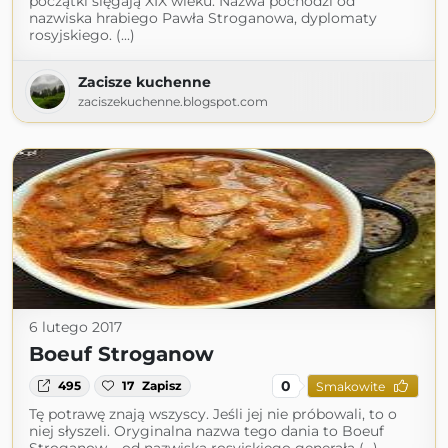
początki sięgają XIX wieku. Nazwa pochodzi od
nazwiska hrabiego Pawła Stroganowa, dyplomaty
rosyjskiego. (...)
Zacisze kuchenne
zaciszekuchenne.blogspot.com
6 lutego 2017
Boeuf Stroganow
0
495
17
Zapisz
Smakowite
Tę potrawę znają wszyscy. Jeśli jej nie próbowali, to o
niej słyszeli. Oryginalna nazwa tego dania to Boeuf