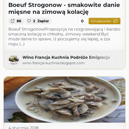
Boeuf Strogonow - smakowite danie
mięsne na zimową kolację
0
86
2
Zapisz
Smakowite
Boeuf StrogonowPropozycja na rozgrzewającą i bardzo
smaczną kolację w chłodny, zimowy weekend.Być
może danie to sprawi, iż poczujemy się lepiej, a zza
rogu (...)
Wino Francja Kuchnia Podróże Emigracja
wino-francja-kuchnia.blogspot.com
4 stycznia 2018