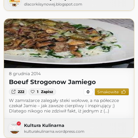
dlacorkiisynowej.blogspot.com
8 grudnia 2014
Boeuf Strogonow Jamiego
0
222
1
Zapisz
Smakowite
W zamrażarce zalegały steki wołowe, a na półeczce
czekał Jamie – jak zawsze cierpliwy i inspirujący ;)
Dlatego nikogo nie zdziwił fakt, iż jednym z (...)
Kultura Kulinarna
kulturakulinarna.wordpress.com