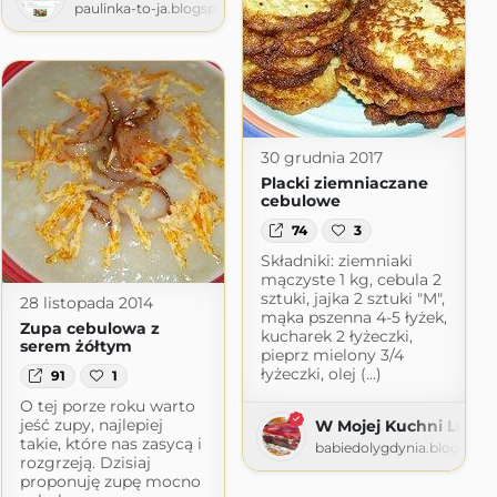
paulinka-to-ja.blogspot.com
30 grudnia 2017
Placki ziemniaczane
cebulowe
74
3
Składniki: ziemniaki
mączyste 1 kg, cebula 2
sztuki, jajka 2 sztuki "M",
28 listopada 2014
mąka pszenna 4-5 łyżek,
Zupa cebulowa z
kucharek 2 łyżeczki,
serem żółtym
pieprz mielony 3/4
łyżeczki, olej (...)
91
1
O tej porze roku warto
jeść zupy, najlepiej
W Mojej Kuchni Lubię
takie, które nas zasycą i
babiedolygdynia.blogspot
rozgrzeją. Dzisiaj
proponuję zupę mocno