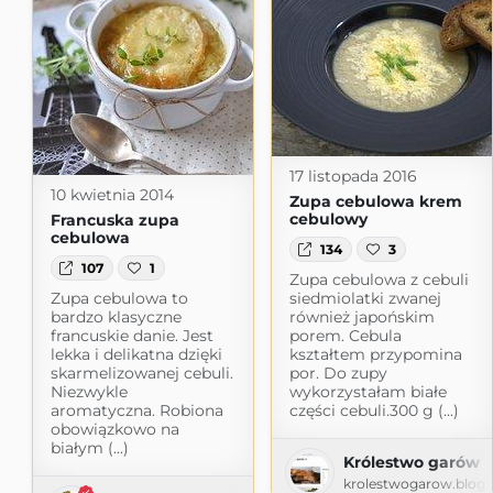
17 listopada 2016
10 kwietnia 2014
Zupa cebulowa krem
cebulowy
Francuska zupa
cebulowa
134
3
107
1
Zupa cebulowa z cebuli
Zupa cebulowa to
siedmiolatki zwanej
bardzo klasyczne
również japońskim
francuskie danie. Jest
porem. Cebula
lekka i delikatna dzięki
kształtem przypomina
skarmelizowanej cebuli.
por. Do zupy
Niezwykle
wykorzystałam białe
aromatyczna. Robiona
części cebuli.300 g (...)
obowiązkowo na
białym (...)
Królestwo garów
krolestwogarow.blog