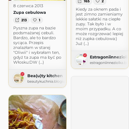
165
2
8 czerwca 2013
Kiedy za oknem pada i
Zupa cebulowa
jest zimno zamieniamy
lekkie sałatki na ciepłe
213
1
zupy. Tak było i w
Pyszna zupa na bazie
moim przypadku. A co
podsmażanej cebuli.
może rozgrzewać lepiej
Bardzo, ale to bardzo
niż zupka cebulowa:)
sycąca. Przepis
Już (...)
znalazłam w starej
"Oliwii" i wybrałam ten,
Estragoniinneziol
gdyż ta zupa ma być po
Włosku:DW (...)
estragoniinneziolka.b
Bea(u)ty kitchen
beautykuchnia.blogspot.com