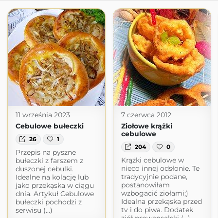
11 września 2023
7 czerwca 2012
Cebulowe bułeczki
Ziołowe krążki
cebulowe
26
1
204
0
Przepis na pyszne
Krążki cebulowe w
bułeczki z farszem z
nieco innej odsłonie. Te
duszonej cebulki.
tradycyjnie podane,
Idealne na kolację lub
postanowiłam
jako przekąska w ciągu
wzbogacić ziołami;)
dnia. Artykuł Cebulowe
Idealna przekąska przed
bułeczki pochodzi z
tv i do piwa. Dodatek
serwisu (...)