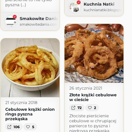
Kuchnia Natki
pyszna (...)
kuchnianatki.blogspot.co
ygoda
Smakowite Dania
agiatis.blogspot.com
smakowitedania.com
26 stycznia 2021
Złote krążki cebulowe
w cieście
21 stycznia 2018
72
2
Cebulowe krążki onion
rings pyszna
Złociste pierścienie
przekąska
cebulowe w chrupiącej
panierce to pyszna i
106
5
niedroga przekąska,