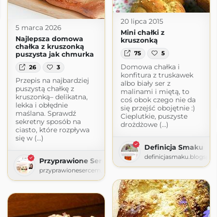
zki
20 lipca 2015
5 marca 2026
Mini chałki z
Najlepsza domowa
kruszonką
chałka z kruszonką
75
5
puszysta jak chmurka
Domowa chałka i
26
3
konfitura z truskawek
Przepis na najbardziej
albo biały ser z
puszystą chałkę z
malinami i miętą, to
kruszonką– delikatna,
coś obok czego nie da
lekka i obłędnie
się przejść obojętnie :)
maślana. Sprawdź
Cieplutkie, puszyste
sekretny sposób na
drożdżowe (...)
ciasto, które rozpływa
się w (...)
Definicja Smaku
definicjasmaku.blogspo
Przyprawione Sercem
przyprawionesercem.com