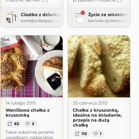
mazurki, serniki, (...)
przepisem możecie (...)
Ciastko z dziurką
Życie ze smakiem
kwirlejka.blogspot.com
kamciss-zyciezesmakiem.
14 lutego 2015
25 czerwca 2013
Waniliowa chałka z
Chałka z kruszonką,
kruszonką
idealna na śniadanie,
przepis na dużą
63
2
chałkę
Takie sobotnie poranki
112
1
uwielbiam najbardziej.