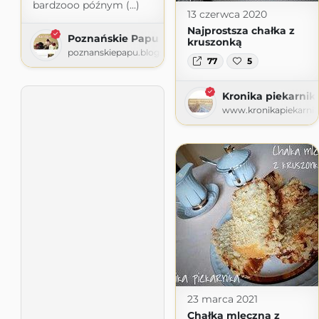
bardzooo późnym (...)
13 czerwca 2020
Najprostsza chałka z
Poznańskie Papu
kruszonką
poznanskiepapu.blogspot.com
77
5
Kronika piekarnik
www.kronikapiekarnik
23 marca 2021
Chałka mleczna z