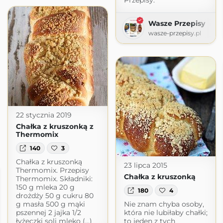
Przepisy.
Wasze Przepisy
wasze-przepisy.pl
22 stycznia 2019
Chałka z kruszonką z
Thermomix
140
3
Chałka z kruszonką
23 lipca 2015
Thermomix. Przepisy
Chałka z kruszonką
Thermomix. Składniki:
150 g mleka 20 g
180
4
drożdży 50 g cukru 80
g masła 500 g mąki
Nie znam chyba osoby,
pszennej 2 jajka 1/2
która nie lubiłaby chałki;
łyżeczki soli mleko (...)
to jeden z tych