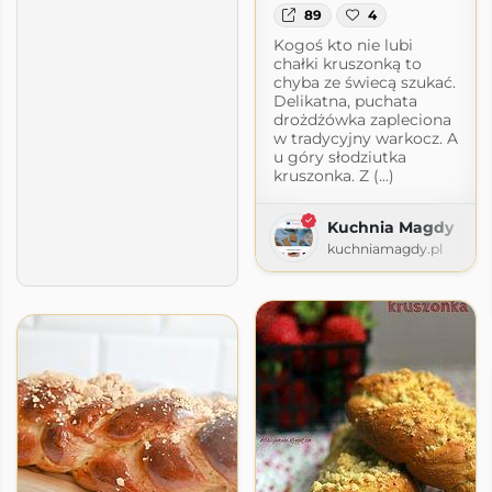
89
4
Kogoś kto nie lubi
chałki kruszonką to
chyba ze świecą szukać.
Delikatna, puchata
drożdżówka zapleciona
w tradycyjny warkocz. A
u góry słodziutka
kruszonka. Z (...)
Kuchnia Magdy
kuchniamagdy.pl