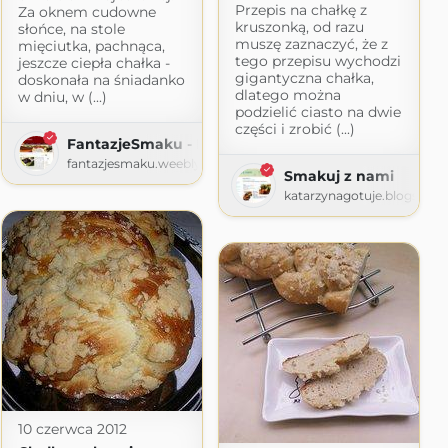
Przepis na chałkę z
Za oknem cudowne
kruszonką, od razu
słońce, na stole
muszę zaznaczyć, że z
mięciutka, pachnąca,
tego przepisu wychodzi
jeszcze ciepła chałka -
gigantyczna chałka,
doskonała na śniadanko
dlatego można
w dniu, w (...)
podzielić ciasto na dwie
części i zrobić (...)
FantazjeSmaku - Blog kulinarny
fantazjesmaku.weebly.com
Smakuj z nami
katarzynagotuje.blogspot
10 czerwca 2012