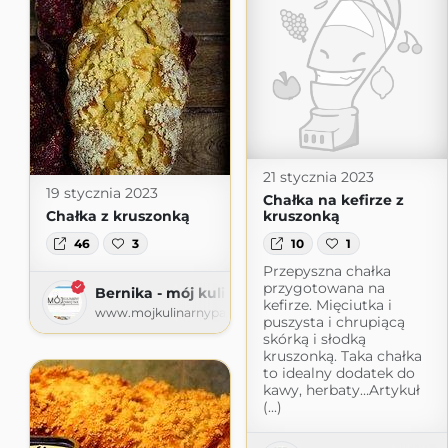
21 stycznia 2023
19 stycznia 2023
Chałka na kefirze z
Chałka z kruszonką
kruszonką
46
3
10
1
Przepyszna chałka
przygotowana na
Bernika - mój kulinarny pamiętnik
kefirze. Mięciutka i
www.mojkulinarnypamietnik.pl
puszysta i chrupiącą
skórką i słodką
kruszonką. Taka chałka
to idealny dodatek do
kawy, herbaty…Artykuł
(...)