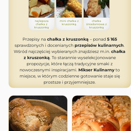
najlepsza
mini chałka z
chałka
chałka z
kruszonką
śniadaniowa z
kruszonką
kruszonką
Przepisy na
chałka z kruszonką
– ponad
5 165
sprawdzonych i docenianych
przepisów kulinarnych
.
Wśród najczęściej wybieranych znajdziesz m.in.
chałka
z kruszonką
. To starannie wyselekcjonowane
propozycje, które łączą tradycyjne smaki z
nowoczesnymi inspiracjami.
Mikser Kulinarny
to
miejsce, w którym codzienne gotowanie staje się
prostsze i przyjemniejsze.