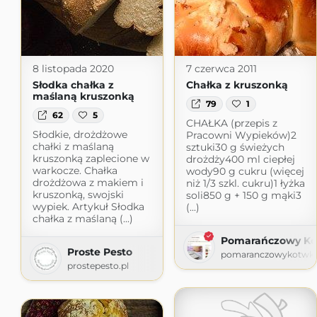
8 listopada 2020
7 czerwca 2011
Słodka chałka z
Chałka z kruszonką
maślaną kruszonką
79
1
62
5
CHAŁKA (przepis z
Słodkie, drożdżowe
Pracowni Wypieków)2
chałki z maślaną
sztuki30 g świeżych
kruszonką zaplecione w
drożdży400 ml ciepłej
warkocze. Chałka
wody90 g cukru (więcej
drożdżowa z makiem i
niż 1/3 szkl. cukru)1 łyżka
kruszonką, swojski
soli850 g + 150 g mąki3
wypiek. Artykuł Słodka
(...)
chałka z maślaną (...)
Pomarańczowy Ko
Proste Pesto
pomaranczowykotwku
prostepesto.pl