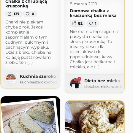
Chałka z chrupiącą
8 marca 2019
kruszonką
Domowa chałka z
137
0
kruszonką bez mleka
Chałki nie piekłam
82
1
chyba z rok. Jakoś
Nie ma nic lepszego niż
kompletnie
puszysta chałka ze
zapomniałam o tym
słodką kruszonką. To
cudnym, pulchnym i
idealny deser dla
pachnącym wypieku.
dzieciaków i do
Dziś z braku chleba na
popołudniowej kawy.
kolację postanowiłam
Chałka jest delikatna i
zrobić ten (...)
miękka, ale (...)
Kuchnia szeroko otwarta
Dieta bez mleka
kuchniaszerokootwarta.blogspot.com
dietabezmleka.wordpress