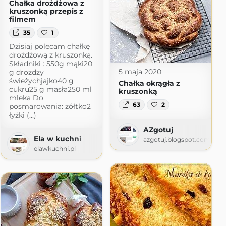
Chałka drożdżowa z
kruszonką przepis z
filmem
35
1
Dzisiaj polecam chałkę
drożdżową z kruszonką.
Składniki : 550g mąki20
5 maja 2020
g drożdży
świeżychjajko40 g
Chałka okrągła z
cukru25 g masła250 ml
kruszonką
mleka Do
63
2
posmarowania: żółtko2
łyżki (...)
AZgotuj
Ela w kuchni
azgotuj.blogspot.com
elawkuchni.pl