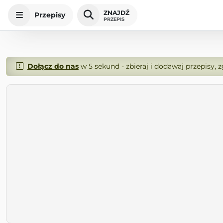
ZNAJDŹ
Przepisy
PRZEPIS
Dołącz do nas
w 5 sekund - zbieraj i dodawaj przepisy, 