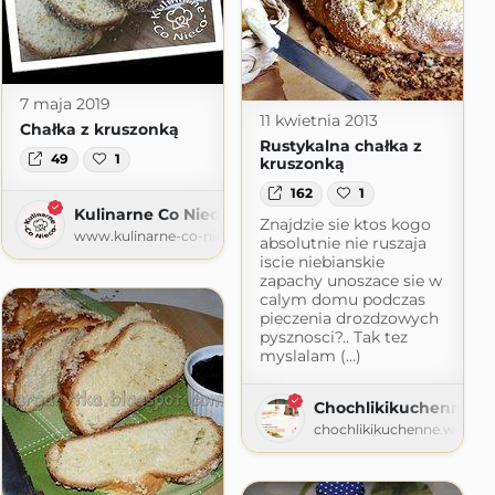
7 maja 2019
11 kwietnia 2013
Chałka z kruszonką
Rustykalna chałka z
49
1
kruszonką
162
1
Kulinarne Co Nieco
Znajdzie sie ktos kogo
www.kulinarne-co-nieco.pl
absolutnie nie ruszaja
iscie niebianskie
zapachy unoszace sie w
calym domu podczas
pieczenia drozdzowych
pysznosci?.. Tak tez
myslalam (...)
t.com
Chochlikikuchenne
chochlikikuchenne.wordpr