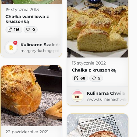
19 stycznia 2013
Chałka waniliowa z
kruszonką
116
0
Kulinarne Szaleństwa Margarytki
margarytka.blogspot.com
13 stycznia 2022
Chałka z kruszonką
68
5
Kulinarna Chwila
www.kulinarnachwila.com
pot.com
22 października 2021