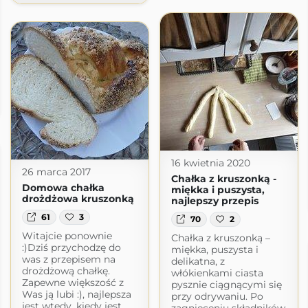
a
a.pl
16 kwietnia 2020
26 marca 2017
Chałka z kruszonką -
Domowa chałka
miękka i puszysta,
drożdżowa kruszonką
najlepszy przepis
61
3
70
2
Witajcie ponownie
Chałka z kruszonką –
:)Dziś przychodzę do
miękka, puszysta i
was z przepisem na
delikatna, z
drożdżową chałkę.
włókienkami ciasta
Zapewne większość z
pysznie ciągnącymi się
Was ją lubi :), najlepsza
przy odrywaniu. Po
jest wtedy, kiedy jest