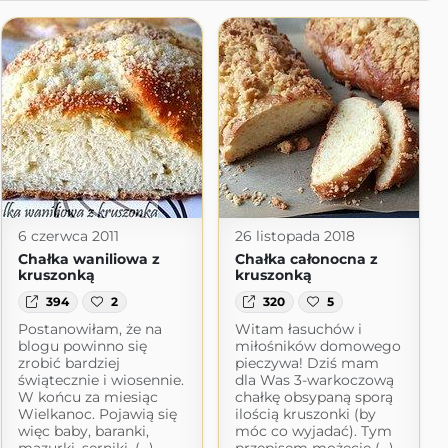
6 czerwca 2011
26 listopada 2018
Chałka waniliowa z
Chałka całonocna z
kruszonką
kruszonką
394
2
320
5
Postanowiłam, że na
Witam łasuchów i
blogu powinno się
miłośników domowego
zrobić bardziej
pieczywa! Dziś mam
świątecznie i wiosennie.
dla Was 3-warkoczową
W końcu za miesiąc
chałkę obsypaną sporą
Wielkanoc. Pojawią się
ilością kruszonki (by
więc baby, baranki,
móc co wyjadać). Tym