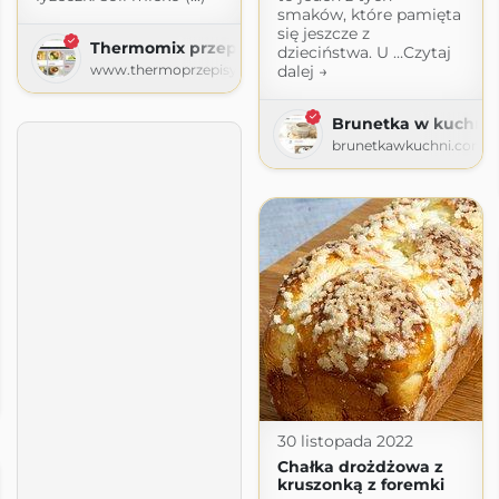
smaków, które pamięta
się jeszcze z
Thermomix przepisy
dzieciństwa. U …Czytaj
www.thermoprzepisy.pl
dalej →
Brunetka w kuchni
brunetkawkuchni.com
t w kuchni
chni.blogspot.com
30 listopada 2022
Chałka drożdżowa z
kruszonką z foremki