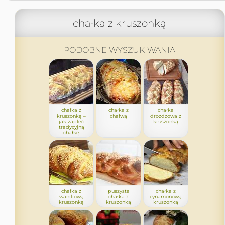
chałka z kruszonką
PODOBNE WYSZUKIWANIA
chałka z
chałka z
chałka
kruszonką –
chałwą
drożdżowa z
jak zapleć
kruszonką
tradycyjną
chałkę
chałka z
puszysta
chałka z
waniliową
chałka z
cynamonową
kruszonką
kruszonką
kruszonką