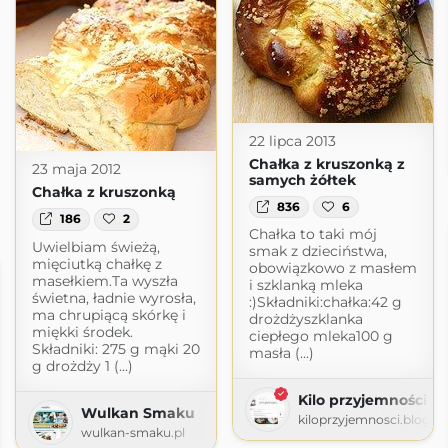
22 lipca 2013
Chałka z kruszonką z
23 maja 2012
samych żółtek
Chałka z kruszonką
836
6
186
2
Chałka to taki mój
Uwielbiam świeżą,
smak z dzieciństwa,
mięciutką chałkę z
obowiązkowo z masłem
masełkiem.Ta wyszła
i szklanką mleka
świetna, ładnie wyrosła,
:)Składniki:chałka:42 g
ma chrupiącą skórkę i
drożdżyszklanka
miękki środek.
ciepłego mleka100 g
Składniki: 275 g mąki 20
masła (...)
g drożdży 1 (...)
Kilo przyjemności
Wulkan Smaku
kiloprzyjemnosci.blogs
wulkan-smaku.pl