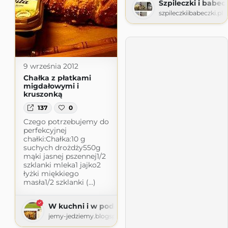
Szpileczki i babec
szpileczkiibabeczki.pl
9 września 2012
Chałka z płatkami
migdałowymi i
kruszonką
137
0
Czego potrzebujemy do
perfekcyjnej
chałki:Chałka:10 g
suchych drożdży550g
mąki jasnej pszennej1/2
szklanki mleka1 jajko2
łyżki miękkiego
masła1/2 szklanki (...)
W kuchni i w podróży z butelką mleczka w tle
jemy-jedziemy.blogspot.com