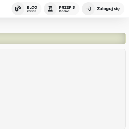
BLOG
PRZEPIS
Zaloguj się
ZGŁOŚ
DODAJ