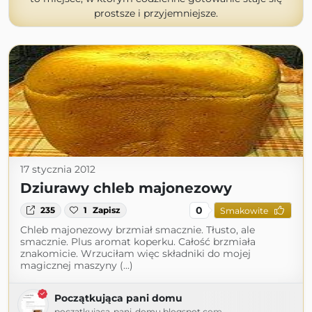
prostsze i przyjemniejsze.
17 stycznia 2012
Dziurawy chleb majonezowy
0
235
1
Zapisz
Smakowite
Chleb majonezowy brzmiał smacznie. Tłusto, ale
smacznie. Plus aromat koperku. Całość brzmiała
znakomicie. Wrzuciłam więc składniki do mojej
magicznej maszyny (...)
Początkująca pani domu
poczatkujaca-pani-domu.blogspot.com