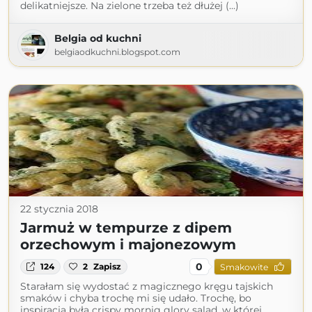
delikatniejsze. Na zielone trzeba też dłużej (...)
Belgia od kuchni
belgiaodkuchni.blogspot.com
22 stycznia 2018
Jarmuż w tempurze z dipem
orzechowym i majonezowym
0
124
2
Zapisz
Smakowite
Starałam się wydostać z magicznego kręgu tajskich
smaków i chyba trochę mi się udało. Trochę, bo
inspiracją była crispy mornig glory salad, w której