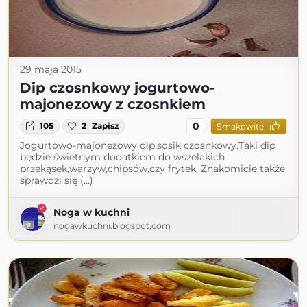
29 maja 2015
Dip czosnkowy jogurtowo-
majonezowy z czosnkiem
0
105
2
Zapisz
Smakowite
Jogurtowo-majonezowy dip,sosik czosnkowy.Taki dip
będzie świetnym dodatkiem do wszelakich
przekąsek,warzyw,chipsów,czy frytek. Znakomicie także
sprawdzi się (...)
Noga w kuchni
nogawkuchni.blogspot.com