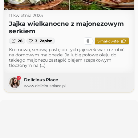
11 kwietnia 2025
Jajka wielkanocne z majonezowym
serkiem
0
28
3
Zapisz
Smakowite
Kremową, serową pastę do tych jajeczek warto zrobić
na domowym majonezie. Ja lubię połowę oleju do
takiego majonezu zastąpić olejem rzepakowym
tłoczonym na (...)
Delicious Place
www.deliciousplace.pl