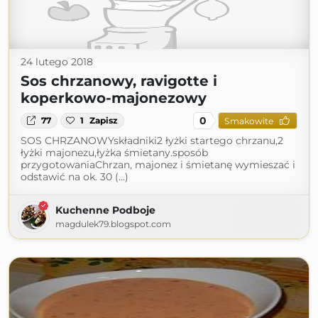
24 lutego 2018
Sos chrzanowy, ravigotte i
koperkowo-majonezowy
0
77
1
Zapisz
Smakowite
SOS CHRZANOWYskładniki2 łyżki startego chrzanu,2
łyżki majonezu,łyżka śmietany.sposób
przygotowaniaChrzan, majonez i śmietanę wymieszać i
odstawić na ok. 30 (...)
Kuchenne Podboje
magdulek79.blogspot.com