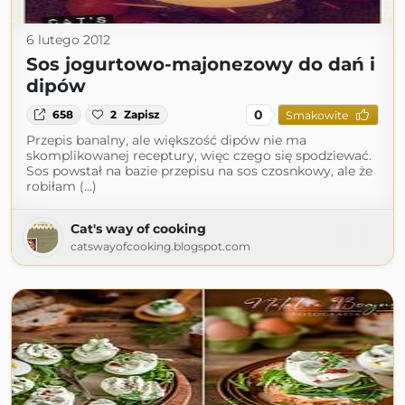
6 lutego 2012
Sos jogurtowo-majonezowy do dań i
dipów
0
658
2
Zapisz
Smakowite
Przepis banalny, ale większość dipów nie ma
skomplikowanej receptury, więc czego się spodziewać.
Sos powstał na bazie przepisu na sos czosnkowy, ale że
robiłam (...)
Cat's way of cooking
catswayofcooking.blogspot.com