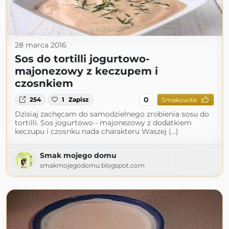
28 marca 2016
Sos do tortilli jogurtowo-
majonezowy z keczupem i
czosnkiem
0
254
1
Zapisz
Smakowite
Dzisiaj zachęcam do samodzielnego zrobienia sosu do
tortilli. Sos jogurtowo - majonezowy z dodatkiem
keczupu i czosnku nada charakteru Waszej (...)
Smak mojego domu
smakmojegodomu.blogspot.com