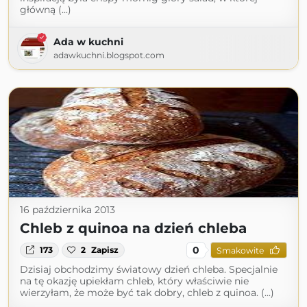
główną (...)
Ada w kuchni
adawkuchni.blogspot.com
16 października 2013
Chleb z quinoa na dzień chleba
0
173
2
Zapisz
Smakowite
Dzisiaj obchodzimy światowy dzień chleba. Specjalnie
na tę okazję upiekłam chleb, który właściwie nie
wierzyłam, że może być tak dobry, chleb z quinoa. (...)