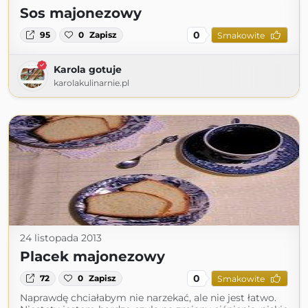
Sos majonezowy
0
95
0
Zapisz
Smakowite
Karola gotuje
karolakulinarnie.pl
24 listopada 2013
Placek majonezowy
0
72
0
Zapisz
Smakowite
Naprawdę chciałabym nie narzekać, ale nie jest łatwo.