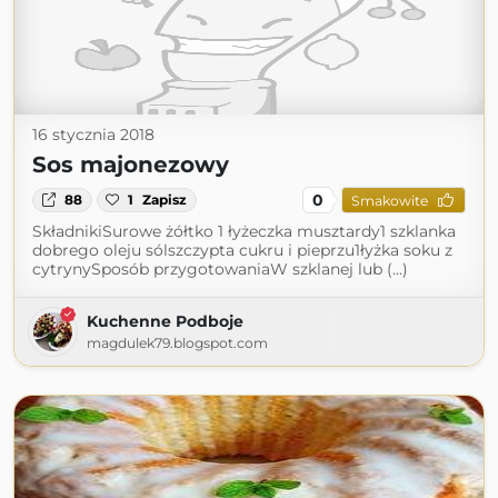
16 stycznia 2018
Sos majonezowy
0
88
1
Zapisz
Smakowite
SkładnikiSurowe żółtko 1 łyżeczka musztardy1 szklanka
dobrego oleju sólszczypta cukru i pieprzu1łyżka soku z
cytrynySposób przygotowaniaW szklanej lub (...)
Kuchenne Podboje
magdulek79.blogspot.com