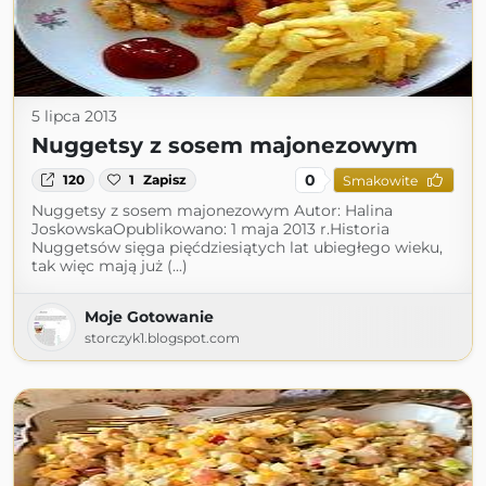
5 lipca 2013
Nuggetsy z sosem majonezowym
0
120
1
Zapisz
Smakowite
Nuggetsy z sosem majonezowym Autor: Halina
JoskowskaOpublikowano: 1 maja 2013 r.Historia
Nuggetsów sięga pięćdziesiątych lat ubiegłego wieku,
tak więc mają już (...)
Moje Gotowanie
storczyk1.blogspot.com