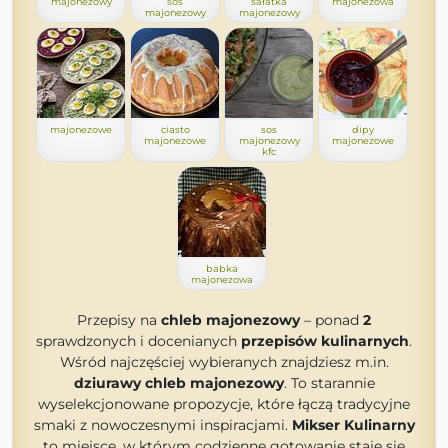
majonezowy
sos
sałatka
majonezowa
majonezowy
majonezowy
majonezowe
ciasto
sos
dipy
majonezowe
majonezowy
majonezowe
kfc
babka
majonezowa
Przepisy na
chleb majonezowy
– ponad
2
sprawdzonych i docenianych
przepisów kulinarnych
.
Wśród najczęściej wybieranych znajdziesz m.in.
dziurawy chleb majonezowy
. To starannie
wyselekcjonowane propozycje, które łączą tradycyjne
smaki z nowoczesnymi inspiracjami.
Mikser Kulinarny
to miejsce, w którym codzienne gotowanie staje się