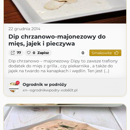
22 grudnia 2014
Dip chrzanowo-majonezowy do
mięs, jajek i pieczywa
0
77
0
Zapisz
Smakowite
Dip chrzanowo – majonezowy Dipy to zawsze trafiony
dodatek do mięs z grilla , czy piekarnika , a także do
jajek na twardo na kanapkach i wędlin. Ten jest (...)
Ogrodnik w podróży
xn--ogrodnikwpodry-xob60t.pl