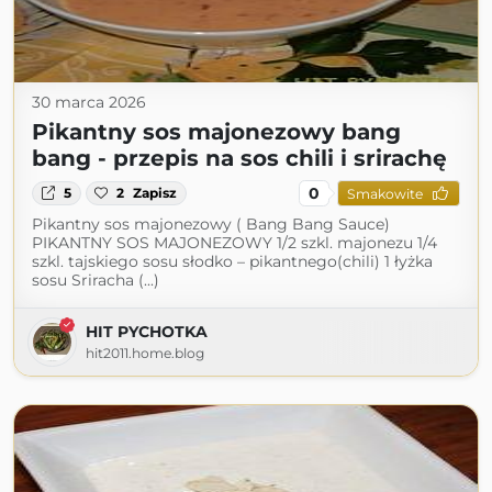
30 marca 2026
Pikantny sos majonezowy bang
bang - przepis na sos chili i srirachę
0
5
2
Zapisz
Smakowite
Pikantny sos majonezowy ( Bang Bang Sauce)
PIKANTNY SOS MAJONEZOWY 1/2 szkl. majonezu 1/4
szkl. tajskiego sosu słodko – pikantnego(chili) 1 łyżka
sosu Sriracha (...)
HIT PYCHOTKA
hit2011.home.blog