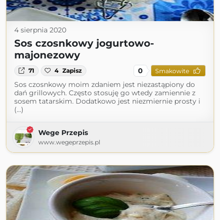
4 sierpnia 2020
Sos czosnkowy jogurtowo-
majonezowy
0
71
4
Zapisz
Smakowite
Sos czosnkowy moim zdaniem jest niezastąpiony do
dań grillowych. Często stosuję go wtedy zamiennie z
sosem tatarskim. Dodatkowo jest niezmiernie prosty i
(...)
Wege Przepis
www.wegeprzepis.pl