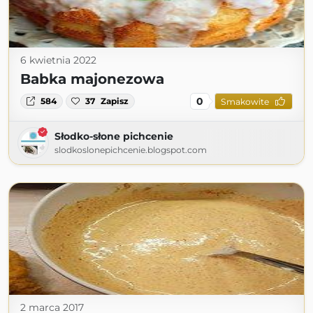
6 kwietnia 2022
Babka majonezowa
0
584
37
Zapisz
Smakowite
Słodko-słone pichcenie
slodkoslonepichcenie.blogspot.com
2 marca 2017