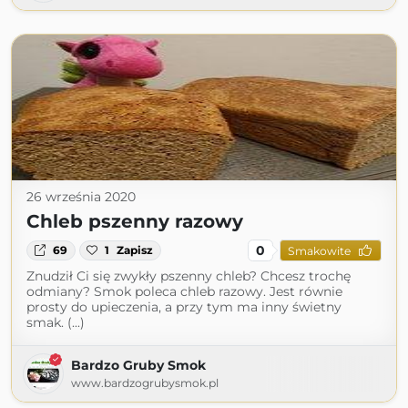
26 września 2020
Chleb pszenny razowy
0
69
1
Zapisz
Smakowite
Znudził Ci się zwykły pszenny chleb? Chcesz trochę
odmiany? Smok poleca chleb razowy. Jest równie
prosty do upieczenia, a przy tym ma inny świetny
smak. (...)
Bardzo Gruby Smok
www.bardzogrubysmok.pl