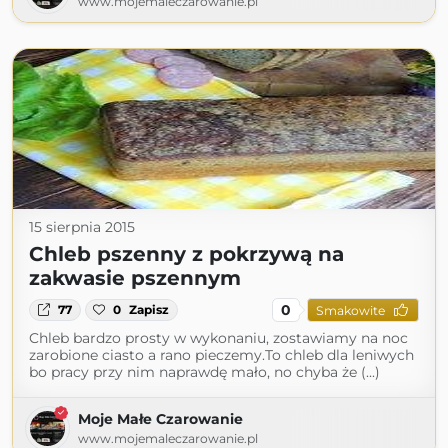
www.mojemaleczarowanie.pl
15 sierpnia 2015
Chleb pszenny z pokrzywą na
zakwasie pszennym
0
77
0
Zapisz
Smakowite
Chleb bardzo prosty w wykonaniu, zostawiamy na noc
zarobione ciasto a rano pieczemy.To chleb dla leniwych
bo pracy przy nim naprawdę mało, no chyba że (...)
Moje Małe Czarowanie
www.mojemaleczarowanie.pl