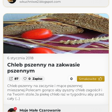
wkuchniwe2.blogspot.com
6 stycznia 2018
Chleb pszenny na zakwasie
pszennym
0
87
0
Zapisz
Smakowite
Chleb pszenny na zaczynie i mące pszennej
mieszanej.Polecam gorąco aby pyszny chleb zagościł i
na Twoim stole.Ja piekę chleb raz w tygodniu aby przez
cały (...)
Moje Małe Czarowanie