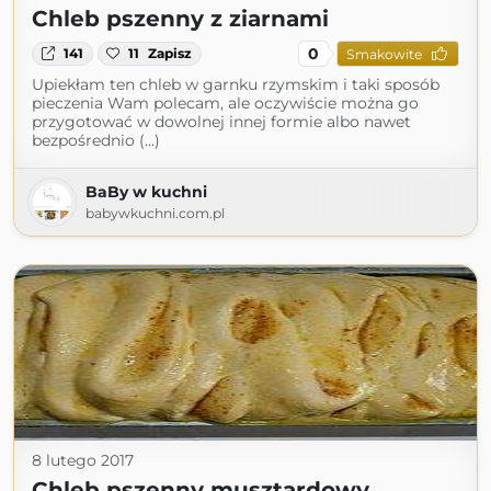
Chleb pszenny z ziarnami
0
141
11
Zapisz
Smakowite
Upiekłam ten chleb w garnku rzymskim i taki sposób
pieczenia Wam polecam, ale oczywiście można go
przygotować w dowolnej innej formie albo nawet
bezpośrednio (...)
BaBy w kuchni
babywkuchni.com.pl
8 lutego 2017
Chleb pszenny musztardowy