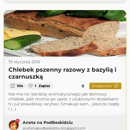
19 stycznia 2015
Chlebek pszenny razowy z bazylią i
czarnuszką
0
104
1
Zapisz
Smakowite
Nie ma nic bardziej aromatycznego jak domowy
chlebek, jeśli można go upiec z ulubionymi dodatkami
to już prawdziwy rarytas:) Smakuje sam... jeszcze ciepły
i (...)
Aneta na PodBeskidziu
anetanapodbeskidziu.blogspot.com