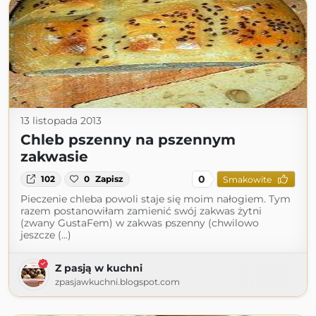
13 listopada 2013
Chleb pszenny na pszennym
zakwasie
0
102
0
Zapisz
Smakowite
Pieczenie chleba powoli staje się moim nałogiem. Tym
razem postanowiłam zamienić swój zakwas żytni
(zwany GustaFem) w zakwas pszenny (chwilowo
jeszcze (...)
Z pasją w kuchni
zpasjawkuchni.blogspot.com