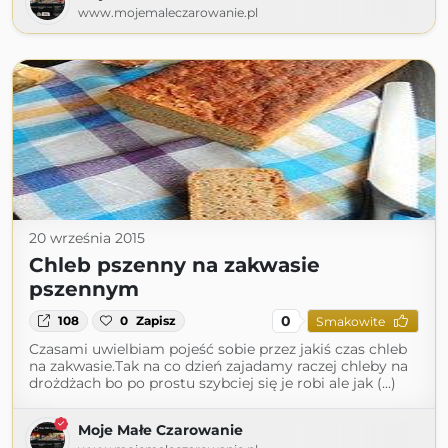
www.mojemaleczarowanie.pl
20 września 2015
Chleb pszenny na zakwasie
pszennym
0
108
0
Zapisz
Smakowite
Czasami uwielbiam pojeść sobie przez jakiś czas chleb
na zakwasie.Tak na co dzień zajadamy raczej chleby na
drożdżach bo po prostu szybciej się je robi ale jak (...)
Moje Małe Czarowanie