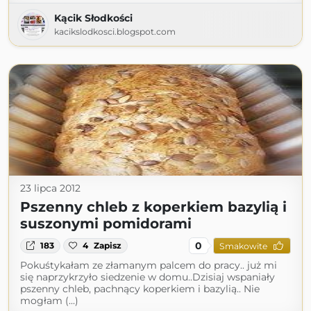
Kącik Słodkości
kacikslodkosci.blogspot.com
23 lipca 2012
Pszenny chleb z koperkiem bazylią i
suszonymi pomidorami
0
183
4
Zapisz
Smakowite
Pokuśtykałam ze złamanym palcem do pracy.. już mi
się naprzykrzyło siedzenie w domu..Dzisiaj wspaniały
pszenny chleb, pachnący koperkiem i bazylią.. Nie
mogłam (...)