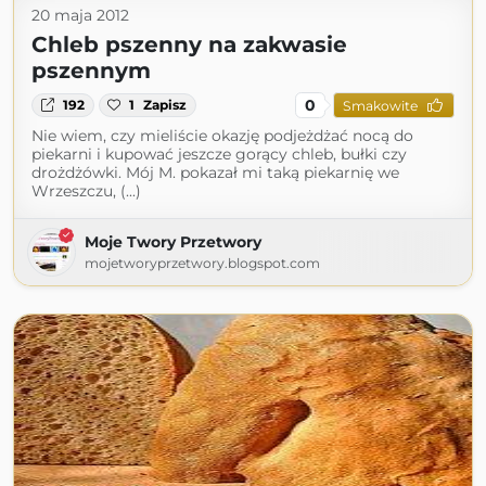
20 maja 2012
Chleb pszenny na zakwasie
pszennym
0
192
1
Zapisz
Smakowite
Nie wiem, czy mieliście okazję podjeżdżać nocą do
piekarni i kupować jeszcze gorący chleb, bułki czy
drożdżówki. Mój M. pokazał mi taką piekarnię we
Wrzeszczu, (...)
Moje Twory Przetwory
mojetworyprzetwory.blogspot.com