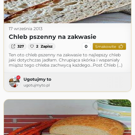
17 września 2013
Chleb pszenny na zakwasie
0
327
2
Zapisz
Smakowite
Ten oto chleb pszenny na zakwasie to najlepszy chleb
jaki dotychczas jadłam. Chrupiąca skórka i wspaniały
miąższ tego chleba zachwycą każdego...Post Chleb (...)
Ugotujmy to
ugotujmyto.pl