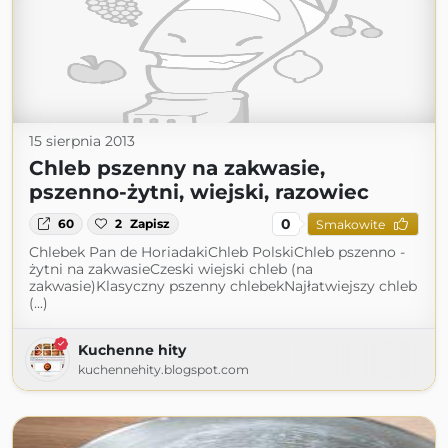
15 sierpnia 2013
Chleb pszenny na zakwasie,
pszenno-żytni, wiejski, razowiec
0
60
2
Zapisz
Smakowite
Chlebek Pan de HoriadakiChleb PolskiChleb pszenno -
żytni na zakwasieCzeski wiejski chleb (na
zakwasie)Klasyczny pszenny chlebekNajłatwiejszy chleb
(...)
Kuchenne hity
kuchennehity.blogspot.com