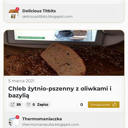
Delicious Titbits
delicioustitbits.blogspot.com
5 marca 2021
Chleb żytnio-pszenny z oliwkami i
bazylią
0
59
0
Zapisz
Smakowite
Thermomaniaczka
thermomaniaczka.blogspot.com