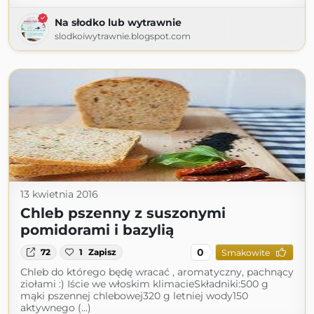
Na słodko lub wytrawnie
slodkoiwytrawnie.blogspot.com
13 kwietnia 2016
Chleb pszenny z suszonymi
pomidorami i bazylią
0
72
1
Zapisz
Smakowite
Chleb do którego będę wracać , aromatyczny, pachnący
ziołami :) Iście we włoskim klimacieSkładniki:500 g
mąki pszennej chlebowej320 g letniej wody150
aktywnego (...)