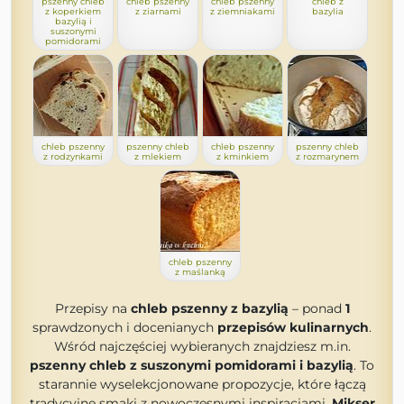
pszenny chleb
chleb pszenny
chleb pszenny
chleb z
z koperkiem
z ziarnami
z ziemniakami
bazylia
bazylią i
suszonymi
pomidorami
chleb pszenny
pszenny chleb
chleb pszenny
pszenny chleb
z rodzynkami
z mlekiem
z kminkiem
z rozmarynem
chleb pszenny
z maślanką
Przepisy na
chleb pszenny z bazylią
– ponad
1
sprawdzonych i docenianych
przepisów kulinarnych
.
Wśród najczęściej wybieranych znajdziesz m.in.
pszenny chleb z suszonymi pomidorami i bazylią
. To
starannie wyselekcjonowane propozycje, które łączą
tradycyjne smaki z nowoczesnymi inspiracjami.
Mikser