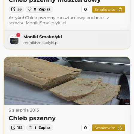
0
55
0
Zapisz
Smakowite
Artykuł Chleb pszenny musztardowy pochodzi z
serwisu MonikiSmakołyki.pl.
Moniki Smakołyki
monikismakolyki.pl
5 sierpnia 2013
Chleb pszenny
0
112
1
Zapisz
Smakowite