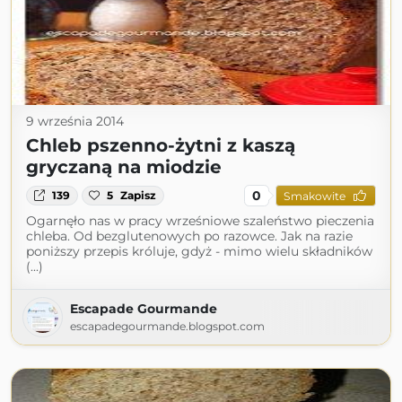
9 września 2014
Chleb pszenno-żytni z kaszą
gryczaną na miodzie
0
139
5
Zapisz
Smakowite
Ogarnęło nas w pracy wrześniowe szaleństwo pieczenia
chleba. Od bezglutenowych po razowce. Jak na razie
poniższy przepis króluje, gdyż - mimo wielu składników
(...)
Escapade Gourmande
escapadegourmande.blogspot.com