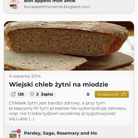
Bon appetit mon amie
bonappetitmonamie.blogspot.com
4 sierpnia 2014
Wiejski chleb żytni na miodzie
0
125
2
Zapisz
Smakowite
Chlebek żytni jest bardzo zdrowy, a przy tym
przepyszny.W tym przepisie nie wykorzystuję zakwasu,
więc nie trzeba tydzień wcześniej przygotowywać
się.Lubię (...)
Parsley, Sage, Rosemary and Me