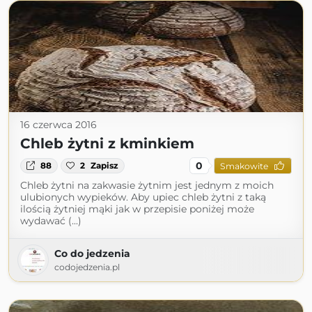
16 czerwca 2016
Chleb żytni z kminkiem
0
88
2
Zapisz
Smakowite
Chleb żytni na zakwasie żytnim jest jednym z moich
ulubionych wypieków. Aby upiec chleb żytni z taką
ilością żytniej mąki jak w przepisie poniżej może
wydawać (...)
Co do jedzenia
codojedzenia.pl