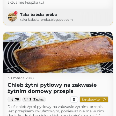
aktualnie książka (...)
Taka babska próba
taka-babska-proba.blogspot.com
30 marca 2018
Chleb żytni pytlowy na zakwasie
żytnim domowy przepis
0
76
2
Zapisz
Smakowite
Dziś chleb żytni pytlowy na zakwasie żytnim, przepis
jest przepisem dwufazowym, ponieważ nie ma w nim
dodatku drożdży piekarskich, musi mieć czas na (...)