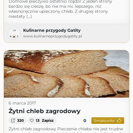
Domowe pieczywo ostatnio rządzi! Z jeden strony
bardzo się cieszę, bo nie ma nic lepszego, niż
własnoręcznie upieczony chleb. Z drugiej strony
niestety (...)
Kulinarne przygody Gatity
www.kulinarneprzygodygatity.pl
6 marca 2017
Żytni chleb zagrodowy
0
320
13
Zapisz
Smakowite
Żytni chleb zagrodowy Pieczenie chleba nie jest trudne