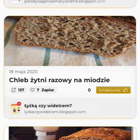
parsleysagerosemaryandme.blogspot.com
18 maja 2020
Chleb żytni razowy na miodzie
0
127
7
Zapisz
Smakowite
Łyżką czy widelcem?
lyzkaczywidelcem.blogspot.com