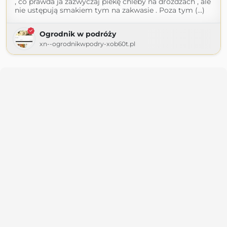
, co prawda ja zazwyczaj piekę chleby na drożdżach , ale
nie ustępują smakiem tym na zakwasie . Poza tym (...)
Ogrodnik w podróży
xn--ogrodnikwpodry-xob60t.pl