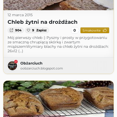
12 marca 2015
Chleb żytni na drożdżach
0
904
9
Zapisz
Smakowite
Mój pierwszy chleb :) Pyszny i prosty w przygotowaniu
ze smaczną chrupiącą skórką i zwartym
miąższemWymiary blachy na chleb żytni na drożdżach:
26x12 (...)
Obżarciuch
oobzarciuch.blogspot.com