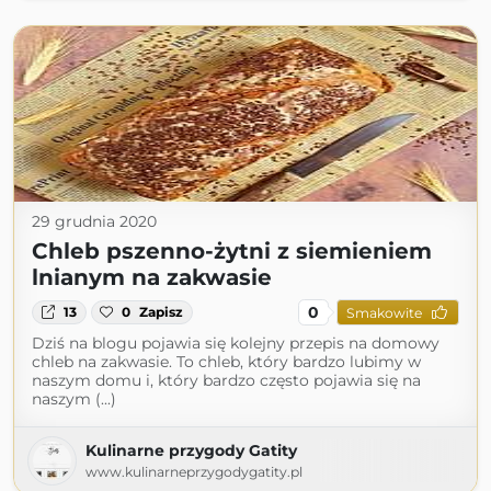
29 grudnia 2020
Chleb pszenno-żytni z siemieniem
lnianym na zakwasie
0
13
0
Zapisz
Smakowite
Dziś na blogu pojawia się kolejny przepis na domowy
chleb na zakwasie. To chleb, który bardzo lubimy w
naszym domu i, który bardzo często pojawia się na
naszym (...)
Kulinarne przygody Gatity
www.kulinarneprzygodygatity.pl