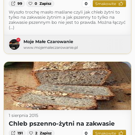
0
99
0
Zapisz
Smakowite
Wyszło trochę masło maślane czyli jak chleb żytni to
tylko na zakwasie żytnim a jak pszenny to tylko na
zakwasie pszennym bo nie jest to prawda. Można łączyć
(...)
Moje Małe Czarowanie
www.mojemaleczarowanie.pl
1 sierpnia 2015
Chleb pszenno-żytni na zakwasie
0
191
2
Zapisz
Smakowite