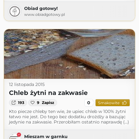
Obiad gotowy!
www.obiadgotowy.pl
12 listopada 2015
Chleb żytni na zakwasie
0
193
9
Zapisz
Smakowite
Kto piecze chleby ten wie, że upiec chleb w 100% żytni
łatwo nie jest. Do tego bez dodatku drożdży a bazując
jedynie na zakwasie. Przerobiłam ostatnio naprawdę (...)
Mieszam w garnku