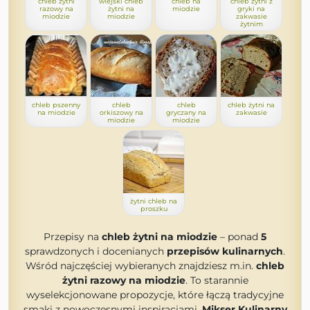
chleb żytni
wiejski chleb
chleb na
chleb żytni z
razowy na
żytni na
miodzie
gryki na
miodzie
miodzie
zakwasie
żytnim
chleb pszenny
chleb
chleb
chleb żytni na
na miodzie
orkiszowy na
gryczany na
zakwasie
miodzie
miodzie
żytni chleb na
proszku
Przepisy na
chleb żytni na miodzie
– ponad
5
sprawdzonych i docenianych
przepisów kulinarnych
.
Wśród najczęściej wybieranych znajdziesz m.in.
chleb
żytni razowy na miodzie
. To starannie
wyselekcjonowane propozycje, które łączą tradycyjne
smaki z nowoczesnymi inspiracjami.
Mikser Kulinarny