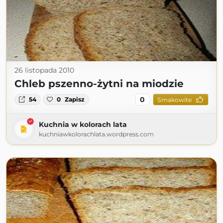
26 listopada 2010
Chleb pszenno-żytni na miodzie
0
54
0
Zapisz
Smakowite
Kuchnia w kolorach lata
kuchniawkolorachlata.wordpress.com