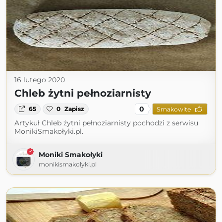
16 lutego 2020
Chleb żytni pełnoziarnisty
0
65
0
Zapisz
Smakowite
Artykuł Chleb żytni pełnoziarnisty pochodzi z serwisu
MonikiSmakołyki.pl.
Moniki Smakołyki
monikismakolyki.pl