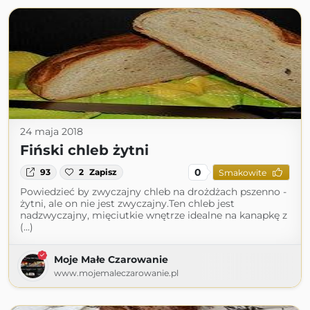
24 maja 2018
Fiński chleb żytni
0
93
2
Zapisz
Smakowite
Powiedzieć by zwyczajny chleb na drożdżach pszenno -
żytni, ale on nie jest zwyczajny.Ten chleb jest
nadzwyczajny, mięciutkie wnętrze idealne na kanapkę z
(...)
Moje Małe Czarowanie
www.mojemaleczarowanie.pl