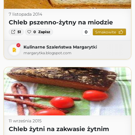
7 listopada 2014
Chleb pszenno-żytny na miodzie
0
51
0
Zapisz
Smakowite
Kulinarne Szaleństwa Margarytki
margarytka.blogspot.com
11 września 2015
Chleb żytni na zakwasie żytnim