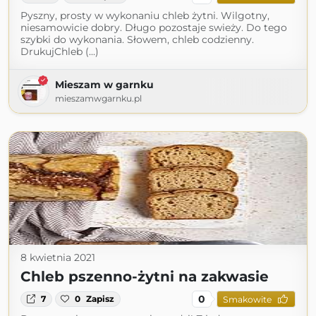
Pyszny, prosty w wykonaniu chleb żytni. Wilgotny,
niesamowicie dobry. Długo pozostaje swieży. Do tego
szybki do wykonania. Słowem, chleb codzienny.
DrukujChleb (...)
Mieszam w garnku
mieszamwgarnku.pl
8 kwietnia 2021
Chleb pszenno-żytni na zakwasie
0
7
0
Zapisz
Smakowite