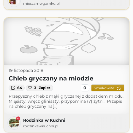
mieszamwgarnku.pl
19 listopada 2018
Chleb gryczany na miodzie
0
64
3
Zapisz
Smakowite
Przepyszny chleb z mąki gryczanej z dodatkiem miodu.
Mięsisty, wręcz gliniasty, przypomina (?) żytni. Przepis
na chleb gryczany na[...]
Rodzinka w Kuchni
rodzinkawkuchni.pl