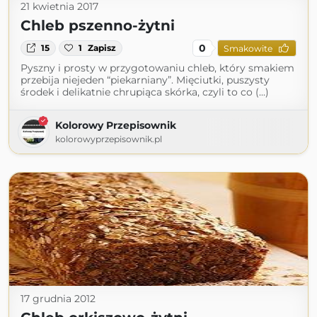
21 kwietnia 2017
Chleb pszenno-żytni
0
15
1
Zapisz
Smakowite
Pyszny i prosty w przygotowaniu chleb, który smakiem
przebija niejeden “piekarniany”. Mięciutki, puszysty
środek i delikatnie chrupiąca skórka, czyli to co (...)
Kolorowy Przepisownik
kolorowyprzepisownik.pl
17 grudnia 2012