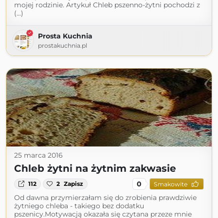
mojej rodzinie. Artykuł Chleb pszenno-żytni pochodzi z
(...)
Prosta Kuchnia
prostakuchnia.pl
25 marca 2016
Chleb żytni na żytnim zakwasie
0
112
2
Zapisz
Smakowite
Od dawna przymierzałam się do zrobienia prawdziwie
żytniego chleba - takiego bez dodatku
pszenicy.Motywacją okazała się czytana przeze mnie