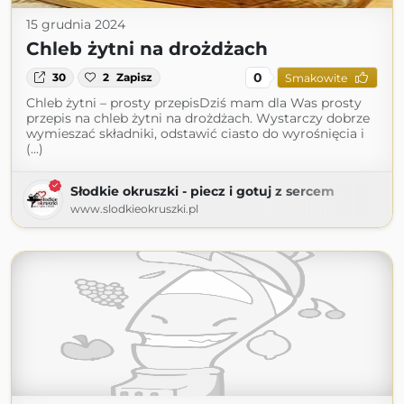
15 grudnia 2024
Chleb żytni na drożdżach
0
30
2
Zapisz
Smakowite
Chleb żytni – prosty przepisDziś mam dla Was prosty
przepis na chleb żytni na drożdżach. Wystarczy dobrze
wymieszać składniki, odstawić ciasto do wyrośnięcia i
(...)
Słodkie okruszki - piecz i gotuj z sercem
www.slodkieokruszki.pl