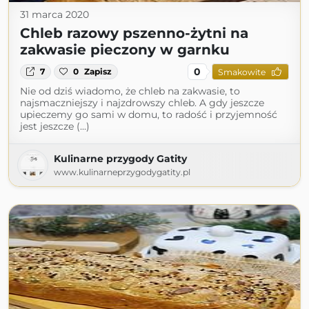
31 marca 2020
Chleb razowy pszenno-żytni na
zakwasie pieczony w garnku
0
7
0
Zapisz
Smakowite
Nie od dziś wiadomo, że chleb na zakwasie, to
najsmaczniejszy i najzdrowszy chleb. A gdy jeszcze
upieczemy go sami w domu, to radość i przyjemność
jest jeszcze (...)
Kulinarne przygody Gatity
www.kulinarneprzygodygatity.pl