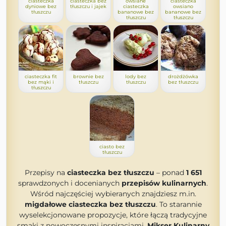
ciasteczka
ciasteczka bez
owsiane
ciasteczka
dyniowe bez
tłuszczu i jajek
ciasteczka
owsiano
tłuszczu
bananowe bez
bananowe bez
tłuszczu
tłuszczu
ciasteczka fit
brownie bez
lody bez
drożdżówka
bez mąki i
tłuszczu
tłuszczu
bez tłuszczu
tłuszczu
ciasto bez
tłuszczu
Przepisy na
ciasteczka bez tłuszczu
– ponad
1 651
sprawdzonych i docenianych
przepisów kulinarnych
.
Wśród najczęściej wybieranych znajdziesz m.in.
migdałowe ciasteczka bez tłuszczu
. To starannie
wyselekcjonowane propozycje, które łączą tradycyjne
smaki z nowoczesnymi inspiracjami.
Mikser Kulinarny