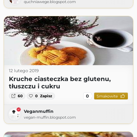
quchniawege.blogspot.com
12 lutego 2019
Kruche ciasteczka bez glutenu,
tłuszczu i cukru
0
60
0
Zapisz
Smakowite
Veganmuffin
vegan-muffin.blogspot.com