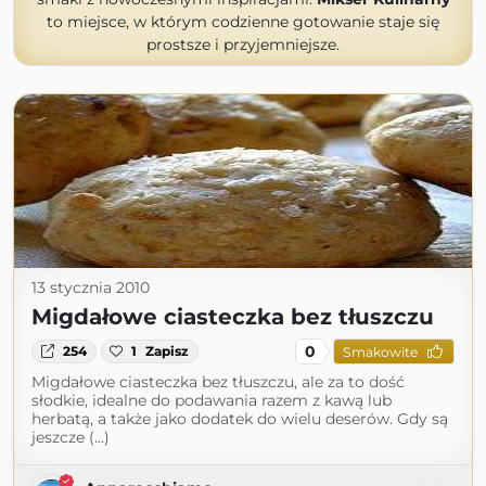
to miejsce, w którym codzienne gotowanie staje się
prostsze i przyjemniejsze.
13 stycznia 2010
Migdałowe ciasteczka bez tłuszczu
0
254
1
Zapisz
Smakowite
Migdałowe ciasteczka bez tłuszczu, ale za to dość
słodkie, idealne do podawania razem z kawą lub
herbatą, a także jako dodatek do wielu deserów. Gdy są
jeszcze (...)