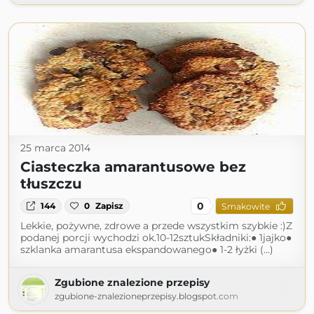
25 marca 2014
Ciasteczka amarantusowe bez
tłuszczu
0
144
0
Zapisz
Smakowite
Lekkie, pożywne, zdrowe a przede wszystkim szybkie :)Z
podanej porcji wychodzi ok.10-12sztukSkładniki:● 1jajko●
szklanka amarantusa ekspandowanego● 1-2 łyżki (...)
Zgubione znalezione przepisy
zgubione-znalezioneprzepisy.blogspot.com