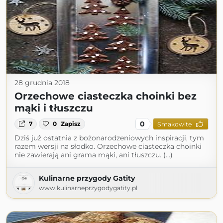
28 grudnia 2018
Orzechowe ciasteczka choinki bez
mąki i tłuszczu
0
7
0
Zapisz
Smakowite
Dziś już ostatnia z bożonarodzeniowych inspiracji, tym
razem wersji na słodko. Orzechowe ciasteczka choinki
nie zawierają ani grama mąki, ani tłuszczu. (...)
Kulinarne przygody Gatity
www.kulinarneprzygodygatity.pl