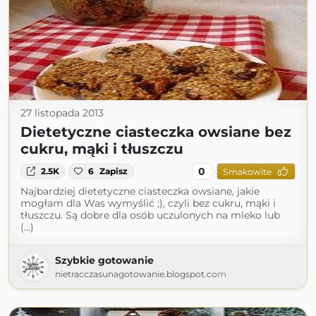
27 listopada 2013
Dietetyczne ciasteczka owsiane bez
cukru, mąki i tłuszczu
0
2.5K
6
Zapisz
Smakowite
Najbardziej dietetyczne ciasteczka owsiane, jakie
mogłam dla Was wymyślić ;), czyli bez cukru, mąki i
tłuszczu. Są dobre dla osób uczulonych na mleko lub
(...)
Szybkie gotowanie
nietracczasunagotowanie.blogspot.com