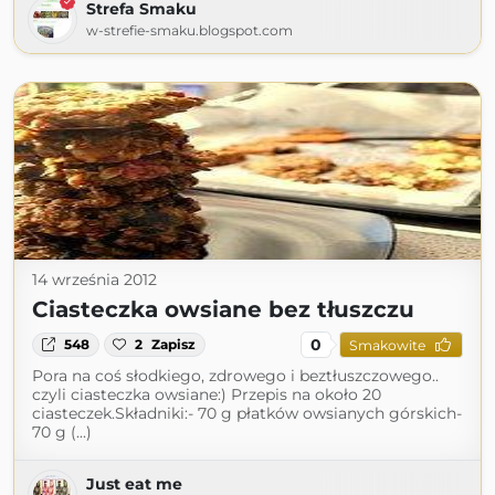
Strefa Smaku
w-strefie-smaku.blogspot.com
14 września 2012
Ciasteczka owsiane bez tłuszczu
0
548
2
Zapisz
Smakowite
Pora na coś słodkiego, zdrowego i beztłuszczowego..
czyli ciasteczka owsiane:) Przepis na około 20
ciasteczek.Składniki:- 70 g płatków owsianych górskich-
70 g (...)
Just eat me