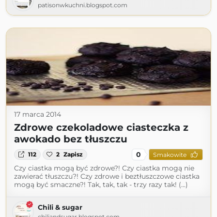
patisonwkuchni.blogspot.com
17 marca 2014
Zdrowe czekoladowe ciasteczka z
awokado bez tłuszczu
0
112
2
Zapisz
Smakowite
Czy ciastka mogą być zdrowe?! Czy ciastka mogą nie
zawierać tłuszczu?! Czy zdrowe i beztłuszczowe ciastka
mogą być smaczne?! Tak, tak, tak - trzy razy tak! (...)
Chili & sugar
chiliandsugar.blogspot.com