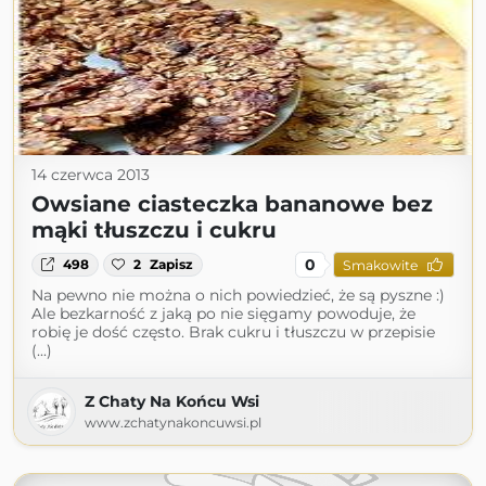
14 czerwca 2013
Owsiane ciasteczka bananowe bez
mąki tłuszczu i cukru
0
498
2
Zapisz
Smakowite
Na pewno nie można o nich powiedzieć, że są pyszne :)
Ale bezkarność z jaką po nie sięgamy powoduje, że
robię je dość często. Brak cukru i tłuszczu w przepisie
(...)
Z Chaty Na Końcu Wsi
www.zchatynakoncuwsi.pl