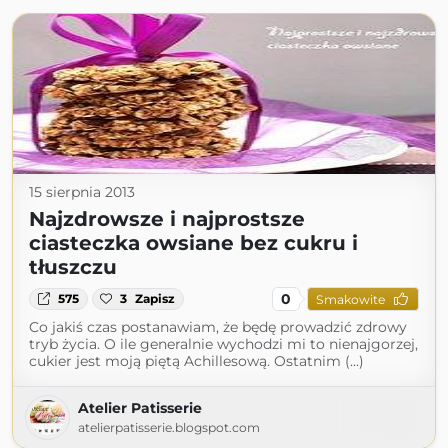
15 sierpnia 2013
Najzdrowsze i najprostsze
ciasteczka owsiane bez cukru i
tłuszczu
0
575
3
Zapisz
Smakowite
Co jakiś czas postanawiam, że będę prowadzić zdrowy
tryb życia. O ile generalnie wychodzi mi to nienajgorzej,
cukier jest moją piętą Achillesową. Ostatnim (...)
Atelier Patisserie
atelierpatisserie.blogspot.com