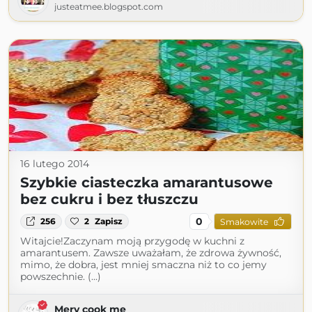
justeatmee.blogspot.com
16 lutego 2014
Szybkie ciasteczka amarantusowe
bez cukru i bez tłuszczu
0
256
2
Zapisz
Smakowite
Witajcie!Zaczynam moją przygodę w kuchni z
amarantusem. Zawsze uważałam, że zdrowa żywność,
mimo, że dobra, jest mniej smaczna niż to co jemy
powszechnie. (...)
Mery cook me