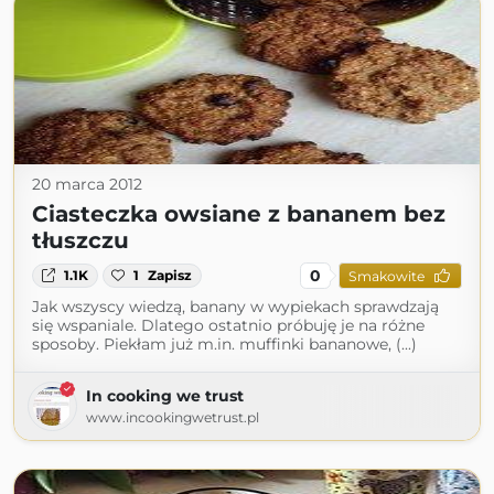
20 marca 2012
Ciasteczka owsiane z bananem bez
tłuszczu
0
1.1K
1
Zapisz
Smakowite
Jak wszyscy wiedzą, banany w wypiekach sprawdzają
się wspaniale. Dlatego ostatnio próbuję je na różne
sposoby. Piekłam już m.in. muffinki bananowe, (...)
In cooking we trust
www.incookingwetrust.pl