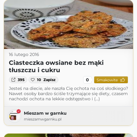
16 lutego 2016
Ciasteczka owsiane bez mąki
tłuszczu i cukru
0
395
10
Zapisz
Smakowite
Jesteś na diecie, ale naszła Cię ochota na coś słodkiego?
Nawet osoby bardzo ściśle trzymające się diety, czasem
nachodzi ochota na lekkie odstępstwo i (...)
Mieszam w garnku
mieszamwgarnku.pl