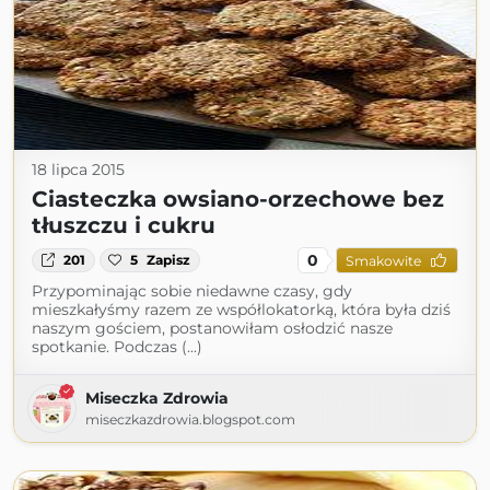
18 lipca 2015
Ciasteczka owsiano-orzechowe bez
tłuszczu i cukru
0
201
5
Zapisz
Smakowite
Przypominając sobie niedawne czasy, gdy
mieszkałyśmy razem ze współlokatorką, która była dziś
naszym gościem, postanowiłam osłodzić nasze
spotkanie. Podczas (...)
Miseczka Zdrowia
miseczkazdrowia.blogspot.com