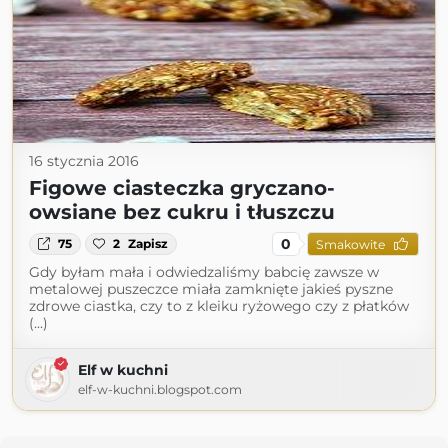
16 stycznia 2016
Figowe ciasteczka gryczano-
owsiane bez cukru i tłuszczu
0
75
2
Zapisz
Smakowite
Gdy byłam mała i odwiedzaliśmy babcię zawsze w
metalowej puszeczce miała zamknięte jakieś pyszne
zdrowe ciastka, czy to z kleiku ryżowego czy z płatków
(...)
Elf w kuchni
elf-w-kuchni.blogspot.com