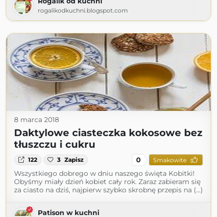
Rogalik od kuchni
rogalikodkuchni.blogspot.com
8 marca 2018
Daktylowe ciasteczka kokosowe bez
tłuszczu i cukru
0
122
3
Zapisz
Smakowite
Wszystkiego dobrego w dniu naszego święta Kobitki!
Obyśmy miały dzień kobiet cały rok. Zaraz zabieram się
za ciasto na dziś, najpierw szybko skrobnę przepis na (...)
Patison w kuchni