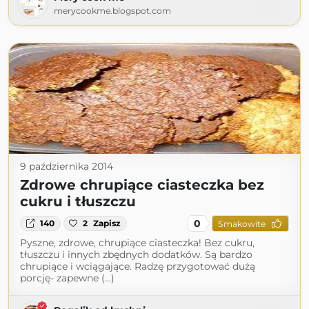
merycookme.blogspot.com
9 października 2014
Zdrowe chrupiące ciasteczka bez
cukru i tłuszczu
0
140
2
Zapisz
Smakowite
Pyszne, zdrowe, chrupiące ciasteczka! Bez cukru,
tłuszczu i innych zbędnych dodatków. Są bardzo
chrupiące i wciągające. Radzę przygotować dużą
porcję- zapewne (...)