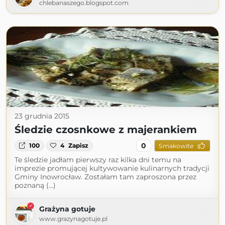
chlebanaszego.blogspot.com
23 grudnia 2015
Śledzie czosnkowe z majerankiem
0
100
4
Zapisz
Smakowite
Te śledzie jadłam pierwszy raz kilka dni temu na
imprezie promującej kultywowanie kulinarnych tradycji
Gminy Inowrocław. Zostałam tam zaproszona przez
poznaną (...)
Grażyna gotuje
www.grazynagotuje.pl