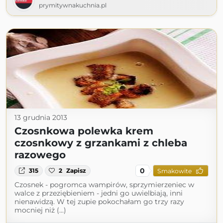
prymitywnakuchnia.pl
13 grudnia 2013
Czosnkowa polewka krem
czosnkowy z grzankami z chleba
razowego
0
315
2
Zapisz
Smakowite
Czosnek - pogromca wampirów, sprzymierzeniec w
walce z przeziębieniem - jedni go uwielbiają, inni
nienawidzą. W tej zupie pokochałam go trzy razy
mocniej niż (...)