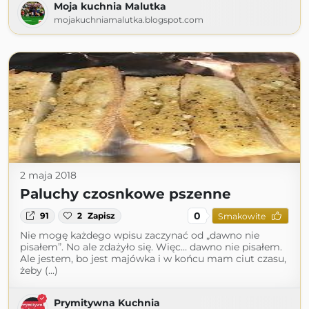
Moja kuchnia Malutka
mojakuchniamalutka.blogspot.com
2 maja 2018
Paluchy czosnkowe pszenne
0
91
2
Zapisz
Smakowite
Nie mogę każdego wpisu zaczynać od „dawno nie
pisałem”. No ale zdażyło się. Więc… dawno nie pisałem.
Ale jestem, bo jest majówka i w końcu mam ciut czasu,
żeby (...)
Prymitywna Kuchnia