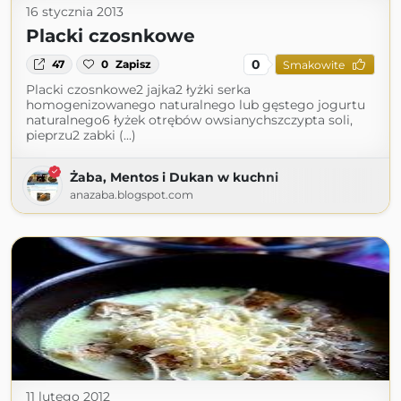
16 stycznia 2013
Placki czosnkowe
0
47
0
Zapisz
Smakowite
Placki czosnkowe2 jajka2 łyżki serka
homogenizowanego naturalnego lub gęstego jogurtu
naturalnego6 łyżek otrębów owsianychszczypta soli,
pieprzu2 zabki (...)
Żaba, Mentos i Dukan w kuchni
anazaba.blogspot.com
11 lutego 2012