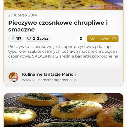
27 lutego 2014
Pieczywo czosnkowe chrupliwe i
smaczne
0
117
2
Zapisz
Smakowite
Pieczywko czosnkowe jest super przystawką do zup
typu krem,sałatek i innych potraw.Smaczne,chrupiące i
czosnkowe. SKŁADNIKI :2 średnie bagietki.pokrojone na
(...)
Kulinarne fantazje Marioli
www.kulinarnefantazjemarioli.pl