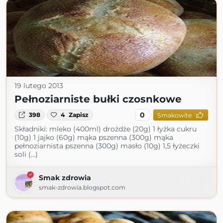
19 lutego 2013
Pełnoziarniste bułki czosnkowe
0
398
4
Zapisz
Smakowite
Składniki: mleko (400ml) drożdże (20g) 1 łyżka cukru
(10g) 1 jajko (60g) mąka pszenna (300g) mąka
pełnoziarnista pszenna (300g) masło (10g) 1,5 łyżeczki
soli (...)
Smak zdrowia
smak-zdrowia.blogspot.com