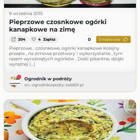
9 września 2015
Pieprzowe czosnkowe ogórki
kanapkowe na zimę
0
204
4
Zapisz
Smakowite
Pieprzowe , czosnkowe, ogórki kanapkowe Kolejny
przepis , na zimowe przetwory i wykorzystanie , tym
razem wyrośniętych ogórków . Dość pikantne, dzięki
wyraźnej (...)
Ogrodnik w podróży
xn--ogrodnikwpodry-xob60t.pl