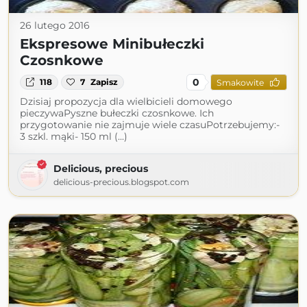
26 lutego 2016
Ekspresowe Minibułeczki
Czosnkowe
0
118
7
Zapisz
Smakowite
Dzisiaj propozycja dla wielbicieli domowego
pieczywaPyszne bułeczki czosnkowe. Ich
przygotowanie nie zajmuje wiele czasuPotrzebujemy:-
3 szkl. mąki- 150 ml (...)
Delicious, precious
delicious-precious.blogspot.com