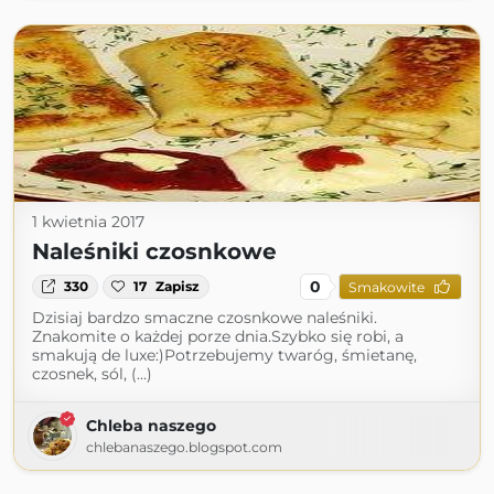
1 kwietnia 2017
Naleśniki czosnkowe
0
330
17
Zapisz
Smakowite
Dzisiaj bardzo smaczne czosnkowe naleśniki.
Znakomite o każdej porze dnia.Szybko się robi, a
smakują de luxe:)Potrzebujemy twaróg, śmietanę,
czosnek, sól, (...)
Chleba naszego
chlebanaszego.blogspot.com