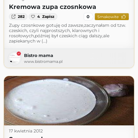
Kremowa zupa czosnkowa
0
282
4
Zapisz
Smakowite
Zupy czosnkowe gotuję od zawsze,zaczynałam od tzw.
czeskich, czyli najprostszych, klarownych i
rosołowych,później był czeskich ciąg dalszy,ale
zapiekanych w (...)
Bistro mama
www.bistromama.pl
17 kwietnia 2012