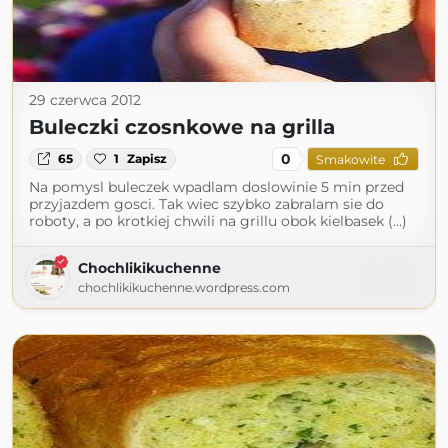
29 czerwca 2012
Buleczki czosnkowe na grilla
0
65
1
Zapisz
Smakowite
Na pomysl buleczek wpadlam doslowinie 5 min przed
przyjazdem gosci. Tak wiec szybko zabralam sie do
roboty, a po krotkiej chwili na grillu obok kielbasek (...)
Chochlikikuchenne
chochlikikuchenne.wordpress.com