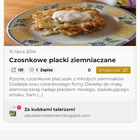
15 lipca 2014
Czosnkowe placki ziemniaczane
0
131
1
Zapisz
Smakowite
Pyszne, czosnkowe placuszki z młodych ziemniaków.
Dodatek sosu czosnkowego firmy Develey do masy
ziemniaczanej nadaje plackom nowego, zaskakującego
smaku. Sam (...)
Za kubkami talerzami
zakubkamitalerzami.blogspot.com