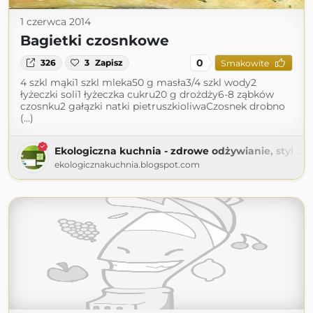
1 czerwca 2014
Bagietki czosnkowe
0
326
3
Zapisz
Smakowite
4 szkl mąki1 szkl mleka50 g masła3/4 szkl wody2
łyżeczki soli1 łyżeczka cukru20 g drożdży6-8 ząbków
czosnku2 gałązki natki pietruszkioliwaCzosnek drobno
(...)
Ekologiczna kuchnia - zdrowe odżywianie, styl życ
ekologicznakuchnia.blogspot.com