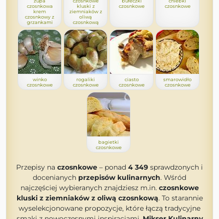
zupa
czosnkowe
bułeczki
chlebki
czosnkowa
kluski z
czosnkowe
czosnkowe
krem
ziemniaków z
czosnkowy z
oliwą
grzankami
czosnkową
winko
rogaliki
ciasto
smarowidło
czosnkowe
czosnkowe
czosnkowe
czosnkowe
bagietki
czosnkowe
Przepisy na
czosnkowe
– ponad
4 349
sprawdzonych i
docenianych
przepisów kulinarnych
. Wśród
najczęściej wybieranych znajdziesz m.in.
czosnkowe
kluski z ziemniaków z oliwą czosnkową
. To starannie
wyselekcjonowane propozycje, które łączą tradycyjne
smaki z nowoczesnymi inspiracjami.
Mikser Kulinarny