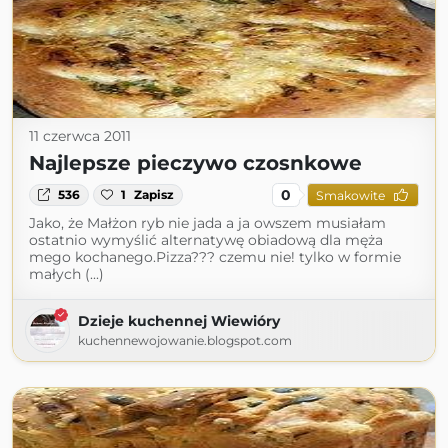
11 czerwca 2011
Najlepsze pieczywo czosnkowe
0
536
1
Zapisz
Smakowite
Jako, że Małżon ryb nie jada a ja owszem musiałam
ostatnio wymyślić alternatywę obiadową dla męża
mego kochanego.Pizza??? czemu nie! tylko w formie
małych (...)
Dzieje kuchennej Wiewióry
kuchennewojowanie.blogspot.com