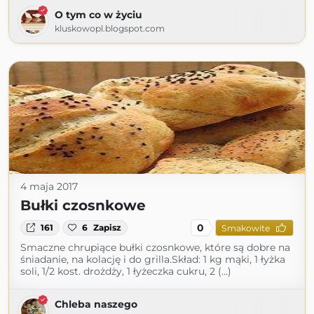
O tym co w życiu
kluskowopl.blogspot.com
4 maja 2017
Bułki czosnkowe
0
161
6
Zapisz
Smakowite
Smaczne chrupiące bułki czosnkowe, które są dobre na
śniadanie, na kolację i do grilla.Skład: 1 kg mąki, 1 łyżka
soli, 1/2 kost. drożdży, 1 łyżeczka cukru, 2 (...)
Chleba naszego