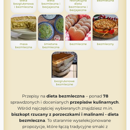
dieta
dieta
restrykcyjna
bezmleczna
bezglutenowa
bezmleczna i
dieta
i bezmleczna
bezjajeczna
bezmleczna i
bezjajeczna
masa
śmietana
bezmleczne
bezmleczny
bezmleczna
bezmleczna
bezglutenowe
bezmleczne
Przepisy na
dieta bezmleczna
– ponad
78
sprawdzonych i docenianych
przepisów kulinarnych
.
Wśród najczęściej wybieranych znajdziesz m.in.
biszkopt rzucany z porzeczkami i malinami - dieta
bezmleczna
. To starannie wyselekcjonowane
propozycje, które łączą tradycyjne smaki z