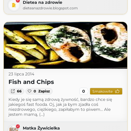
Dietea na zdrowie
dieteanazdrowie.blogspot.com
23 lipca 2014
Fish and Chips
0
66
0
Zapisz
Smakowite
Kiedy je się samą zdrową żywność, bardzo chce się
jakiegoś fast fooda. Oj, jak ja bym zjadła coś
niezdrowego, ciężkiego, zapiłabym to piwem... Ale
jestem mamą, (...)
Matka Żywicielka