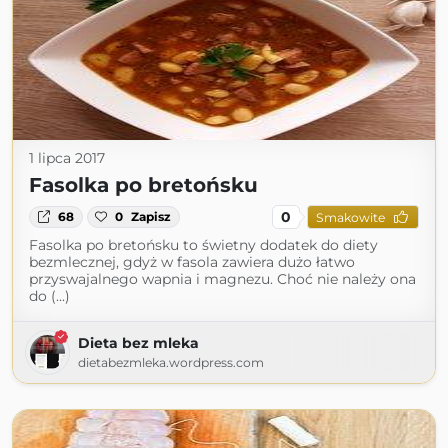
1 lipca 2017
Fasolka po bretońsku
0
68
0
Zapisz
Smakowite
Fasolka po bretońsku to świetny dodatek do diety
bezmlecznej, gdyż w fasola zawiera dużo łatwo
przyswajalnego wapnia i magnezu. Choć nie należy ona
do (...)
Dieta bez mleka
dietabezmleka.wordpress.com