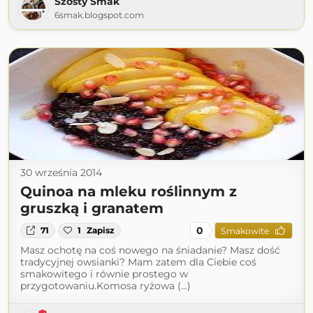
Szósty Smak
6smak.blogspot.com
30 września 2014
Quinoa na mleku roślinnym z
gruszką i granatem
0
71
1
Zapisz
Smakowite
Masz ochotę na coś nowego na śniadanie? Masz dość
tradycyjnej owsianki? Mam zatem dla Ciebie coś
smakowitego i równie prostego w
przygotowaniu.Komosa ryżowa (...)