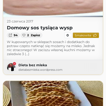
23 czerwca 2017
Domowy sos tysiąca wysp
0
94
2
Zapisz
Smakowite
W kupowanych w sklepach sosach i dodatkach do
potraw często natknąć się możemy na mleko. Jednak
nic straconego! W zaciszu własnej kuchni możemy w
zaledwie 3 (...)
Dieta bez mleka
dietabezmleka.wordpress.com