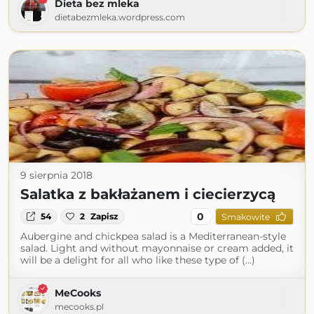
Dieta bez mleka
dietabezmleka.wordpress.com
9 sierpnia 2018
Salatka z bakłażanem i ciecierzycą
0
54
2
Zapisz
Smakowite
Aubergine and chickpea salad is a Mediterranean-style
salad. Light and without mayonnaise or cream added, it
will be a delight for all who like these type of (...)
MeCooks
mecooks.pl