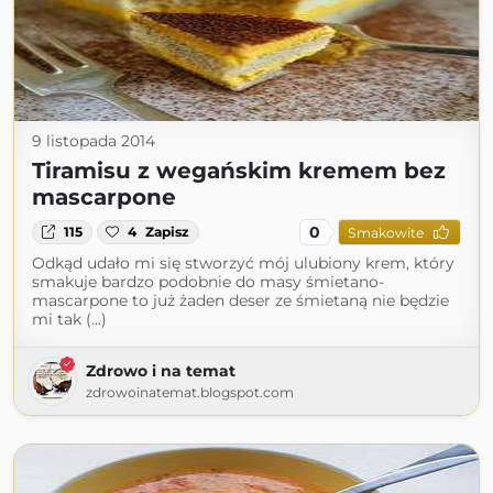
9 listopada 2014
Tiramisu z wegańskim kremem bez
mascarpone
0
115
4
Zapisz
Smakowite
Odkąd udało mi się stworzyć mój ulubiony krem, który
smakuje bardzo podobnie do masy śmietano-
mascarpone to już żaden deser ze śmietaną nie będzie
mi tak (...)
Zdrowo i na temat
zdrowoinatemat.blogspot.com