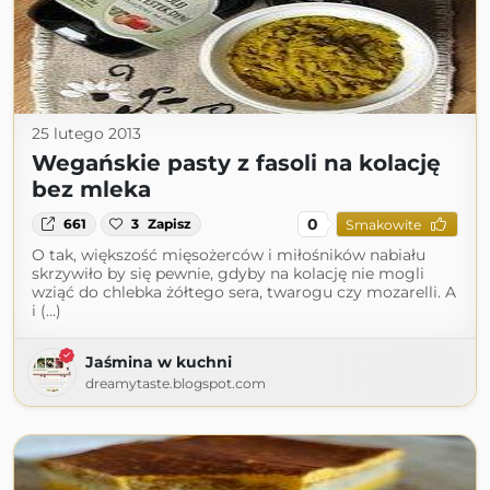
25 lutego 2013
Wegańskie pasty z fasoli na kolację
bez mleka
0
661
3
Zapisz
Smakowite
O tak, większość mięsożerców i miłośników nabiału
skrzywiło by się pewnie, gdyby na kolację nie mogli
wziąć do chlebka żółtego sera, twarogu czy mozarelli. A
i (...)
Jaśmina w kuchni
dreamytaste.blogspot.com