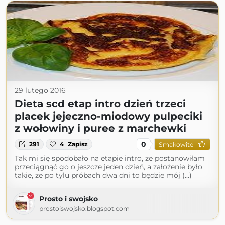
29 lutego 2016
Dieta scd etap intro dzień trzeci
placek jejeczno-miodowy pulpeciki
z wołowiny i puree z marchewki
0
291
4
Zapisz
Smakowite
Tak mi się spodobało na etapie intro, że postanowiłam
przeciągnąć go o jeszcze jeden dzień, a założenie było
takie, że po tylu próbach dwa dni to będzie mój (...)
Prosto i swojsko
prostoiswojsko.blogspot.com