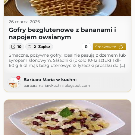
26 marca 2026
Gofry bezglutenowe z bananami i
napojem owsianym
0
10
2
Zapisz
Smakowite
Smaczne, pożywne gofry. Idealnie pasują z dżemem lub
syropem klonowym. Składniki (około 10-12 sztuk) 1 dl=
60 g 6 dl mąk bezglutenowych2 łyżeczki proszku do (...)
Barbara Maria w kuchni
barbaramariawkuchni.blogspot.com