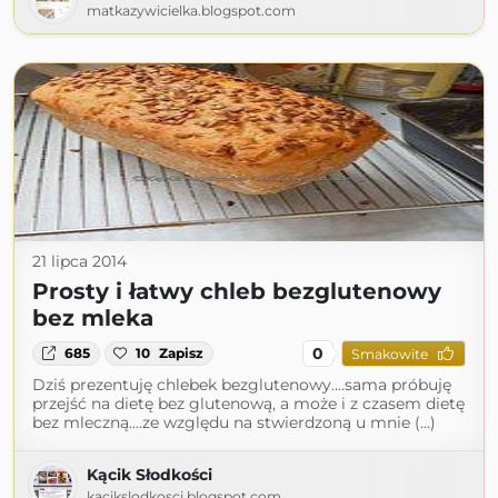
matkazywicielka.blogspot.com
21 lipca 2014
Prosty i łatwy chleb bezglutenowy
bez mleka
0
685
10
Zapisz
Smakowite
Dziś prezentuję chlebek bezglutenowy....sama próbuję
przejść na dietę bez glutenową, a może i z czasem dietę
bez mleczną....ze względu na stwierdzoną u mnie (...)
Kącik Słodkości
kacikslodkosci.blogspot.com