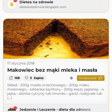
Dietea na zdrowie
dieteanazdrowie.blogspot.com
17 stycznia 2018
Makowiec bez mąki mleka i masła
0
108
3
Zapisz
Smakowite
Skład:– 200g masła orzechowego,– 200g maku
mielonego,– szklanka ksylitolu,– 200g kaszy jaglanej,– 4
jajka,– skórka cytryny lub limonki,– garść rodzynek lub
(...)
Jedzenie i Leczenie - dieta dla zdrowia