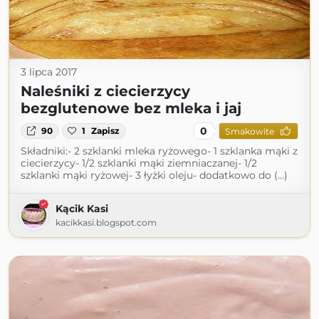
3 lipca 2017
Naleśniki z ciecierzycy
bezglutenowe bez mleka i jaj
0
90
1
Zapisz
Smakowite
Składniki:- 2 szklanki mleka ryżowego- 1 szklanka mąki z
ciecierzycy- 1/2 szklanki mąki ziemniaczanej- 1/2
szklanki mąki ryżowej- 3 łyżki oleju- dodatkowo do (...)
Kącik Kasi
kacikkasi.blogspot.com