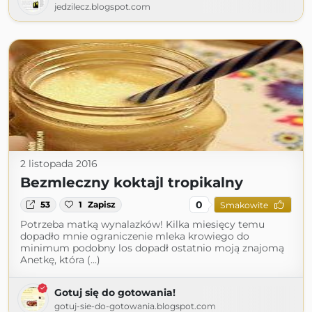
jedzilecz.blogspot.com
2 listopada 2016
Bezmleczny koktajl tropikalny
0
53
1
Zapisz
Smakowite
Potrzeba matką wynalazków! Kilka miesięcy temu
dopadło mnie ograniczenie mleka krowiego do
minimum podobny los dopadł ostatnio moją znajomą
Anetkę, która (...)
Gotuj się do gotowania!
gotuj-sie-do-gotowania.blogspot.com