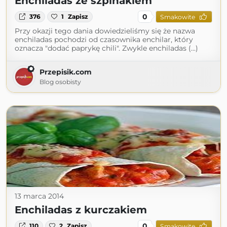
Enchiladas ze szpinakiem
0
376
1
Zapisz
Smakowite
Przy okazji tego dania dowiedzieliśmy się że nazwa
enchiladas pochodzi od czasownika enchilar, który
oznacza "dodać paprykę chili". Zwykle enchiladas (...)
Przepisik.com
Blog osobisty
13 marca 2014
Enchiladas z kurczakiem
0
110
2
Zapisz
Smakowite