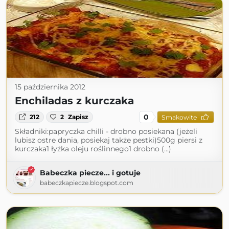
15 października 2012
Enchiladas z kurczaka
0
212
2
Zapisz
Smakowite
Składniki:papryczka chilli - drobno posiekana (jeżeli
lubisz ostre dania, posiekaj także pestki)500g piersi z
kurczaka1 łyżka oleju roślinnego1 drobno (...)
Babeczka piecze... i gotuje
babeczkapiecze.blogspot.com