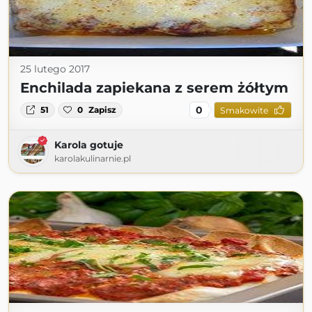
25 lutego 2017
Enchilada zapiekana z serem żółtym
0
51
0
Zapisz
Smakowite
Karola gotuje
karolakulinarnie.pl