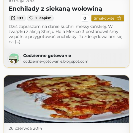
10 maja 2013
Enchilady z siekaną wołowiną
0
193
1
Zapisz
Smakowite
Dziś zapraszam na danie kuchni meksykańskiej. W
związku z akcją Shinju Hola Mexico 3 postanowiliśmy
wspólnie przygotować enchilady. Ja zdecydowalam się
na (...)
Codzienne gotowanie
codzienne-gotowanie.blogspot.com
26 czerwca 2014