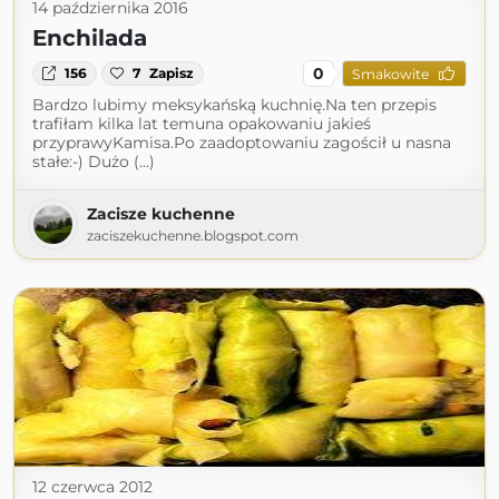
14 października 2016
Enchilada
0
156
7
Zapisz
Smakowite
Bardzo lubimy meksykańską kuchnię.Na ten przepis
trafiłam kilka lat temuna opakowaniu jakieś
przyprawyKamisa.Po zaadoptowaniu zagościł u nasna
stałe:-) Dużo (...)
Zacisze kuchenne
zaciszekuchenne.blogspot.com
12 czerwca 2012