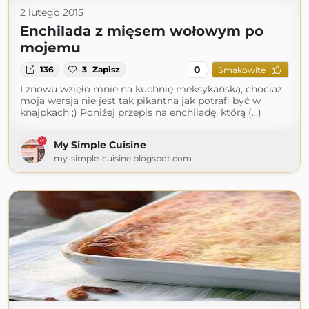
2 lutego 2015
Enchilada z mięsem wołowym po
mojemu
0
136
3
Zapisz
Smakowite
I znowu wzięło mnie na kuchnię meksykańską, chociaż
moja wersja nie jest tak pikantna jak potrafi być w
knajpkach ;) Poniżej przepis na enchiladę, którą (...)
My Simple Cuisine
my-simple-cuisine.blogspot.com