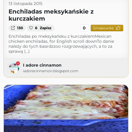
13 listopada 2015
Enchiladas meksykańskie z
kurczakiem
0
130
6
Zapisz
Smakowite
Enchiladas po meksykańsku z kurczakiemMexican
chicken enchiladas, for English scroll downTo danie
należy do tych baardzzoo rozgrzewających, a to za
sprawą (...)
I adore cinnamon
iadorecinnamon.blogspot.com