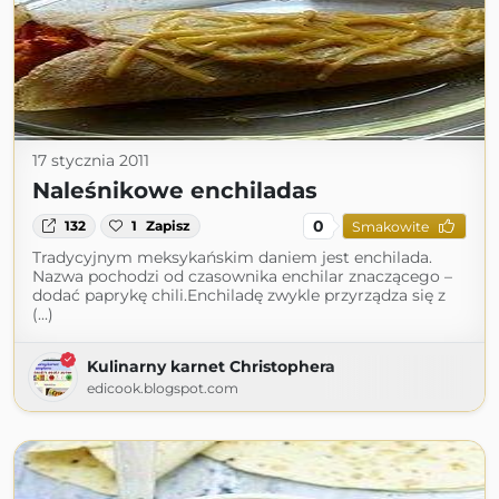
17 stycznia 2011
Naleśnikowe enchiladas
0
132
1
Zapisz
Smakowite
Tradycyjnym meksykańskim daniem jest enchilada.
Nazwa pochodzi od czasownika enchilar znaczącego –
dodać paprykę chili.Enchiladę zwykle przyrządza się z
(...)
Kulinarny karnet Christophera
edicook.blogspot.com