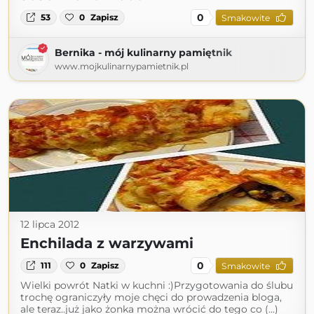
0
53
0
Zapisz
Smakowite
Bernika - mój kulinarny pamiętnik
www.mojkulinarnypamietnik.pl
12 lipca 2012
Enchilada z warzywami
0
111
0
Zapisz
Smakowite
Wielki powrót Natki w kuchni :)Przygotowania do ślubu
trochę ograniczyły moje chęci do prowadzenia bloga,
ale teraz..już jako żonka można wrócić do tego co (...)