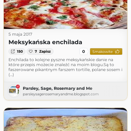
5 maja 2017
Meksykańska enchilada
0
150
7
Zapisz
Smakowite
Enchilada to kolejne pyszne meksykańskie danie na
które przepis możecie znaleźć na moim blogu.Są to
faszerowane pikantnym farszem tortille, polane sosem i
(...)
Parsley, Sage, Rosemary and Me
parsleysagerosemaryandme.blogspot.com