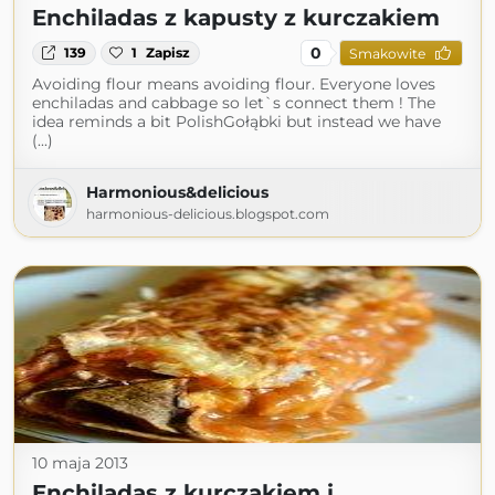
Enchiladas z kapusty z kurczakiem
0
139
1
Zapisz
Smakowite
Avoiding flour means avoiding flour. Everyone loves
enchiladas and cabbage so let`s connect them ! The
idea reminds a bit PolishGołąbki but instead we have
(...)
Harmonious&delicious
harmonious-delicious.blogspot.com
10 maja 2013
Enchiladas z kurczakiem i