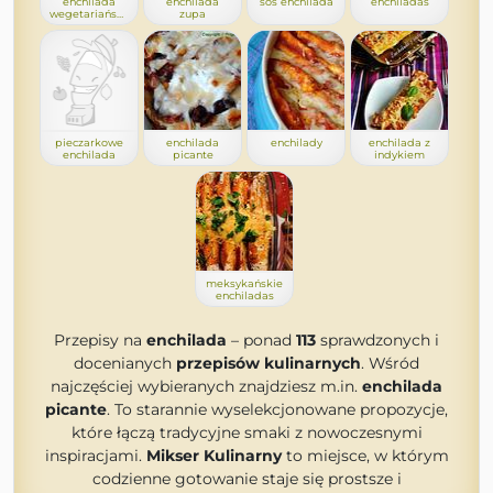
enchilada
enchilada
sos enchilada
enchiladas
wegetariańska
zupa
pieczarkowe
enchilada
enchilady
enchilada z
enchilada
picante
indykiem
meksykańskie
enchiladas
Przepisy na
enchilada
– ponad
113
sprawdzonych i
docenianych
przepisów kulinarnych
. Wśród
najczęściej wybieranych znajdziesz m.in.
enchilada
picante
. To starannie wyselekcjonowane propozycje,
które łączą tradycyjne smaki z nowoczesnymi
inspiracjami.
Mikser Kulinarny
to miejsce, w którym
codzienne gotowanie staje się prostsze i