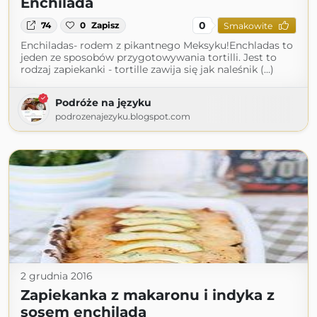
Enchilada
0
74
0
Zapisz
Smakowite
Enchiladas- rodem z pikantnego Meksyku!Enchladas to
jeden ze sposobów przygotowywania tortilli. Jest to
rodzaj zapiekanki - tortille zawija się jak naleśnik (...)
Podróże na języku
podrozenajezyku.blogspot.com
2 grudnia 2016
Zapiekanka z makaronu i indyka z
sosem enchilada