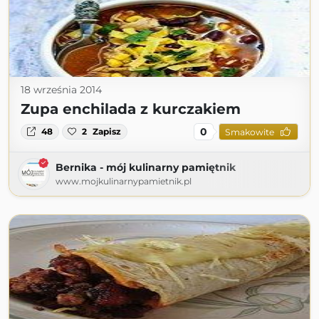
18 września 2014
Zupa enchilada z kurczakiem
0
48
2
Zapisz
Smakowite
Bernika - mój kulinarny pamiętnik
www.mojkulinarnypamietnik.pl