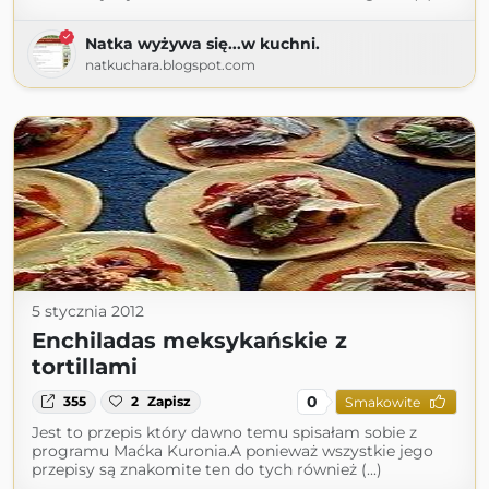
Natka wyżywa się...w kuchni.
natkuchara.blogspot.com
5 stycznia 2012
Enchiladas meksykańskie z
tortillami
0
355
2
Zapisz
Smakowite
Jest to przepis który dawno temu spisałam sobie z
programu Maćka Kuronia.A ponieważ wszystkie jego
przepisy są znakomite ten do tych również (...)