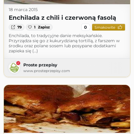
18 marca 2015
Enchilada z chili i czerwoną fasolą
0
79
1
Zapisz
Smakowite
Enchilada, to tradycyjne danie meksykańskie.
Przyrządza się go z kukurydzianą tortillą, z farszem w
środku oraz polane sosem lub posypane dodatkami
zapieka się (...)
Proste przepisy
www.prosteprzepisy.com