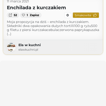
11 marca 2021
Enchilada z kurczakiem
0
52
1
Zapisz
Smakowite
Moja propozycja na dziś – enchilada z kurczakiem.
Składniki dwa opakowania dużych tortilli100 g ryżu500
g filetu z piersi kurczakacebulaczerwona paprykapuszka
(...)
Ela w kuchni
elawkuchni.pl