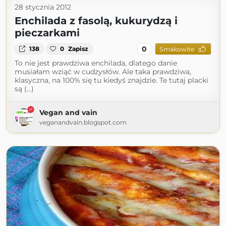
28 stycznia 2012
Enchilada z fasolą, kukurydzą i
pieczarkami
0
138
0
Zapisz
Smakowite
To nie jest prawdziwa enchilada, dlatego danie
musiałam wziąć w cudzysłów. Ale taka prawdziwa,
klasyczna, na 100% się tu kiedyś znajdzie. Te tutaj placki
są (...)
Vegan and vain
veganandvain.blogspot.com