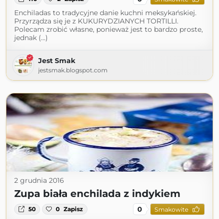
Enchiladas to tradycyjne danie kuchni meksykańskiej.
Przyrządza się je z KUKURYDZIANYCH TORTILLI.
Polecam zrobić własne, ponieważ jest to bardzo proste,
jednak (...)
Jest Smak
jestsmak.blogspot.com
2 grudnia 2016
Zupa biała enchilada z indykiem
0
50
0
Zapisz
Smakowite