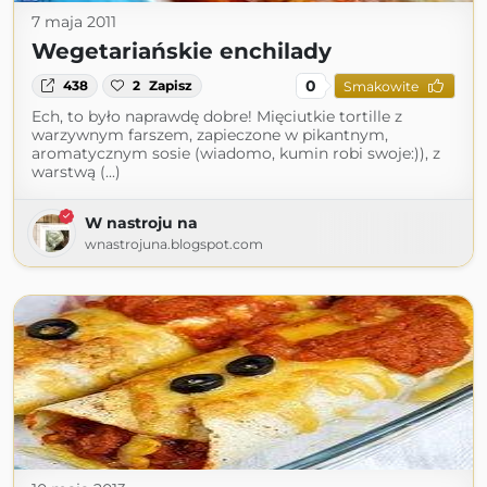
7 maja 2011
Wegetariańskie enchilady
0
438
2
Zapisz
Smakowite
Ech, to było naprawdę dobre! Mięciutkie tortille z
warzywnym farszem, zapieczone w pikantnym,
aromatycznym sosie (wiadomo, kumin robi swoje:)), z
warstwą (...)
W nastroju na
wnastrojuna.blogspot.com