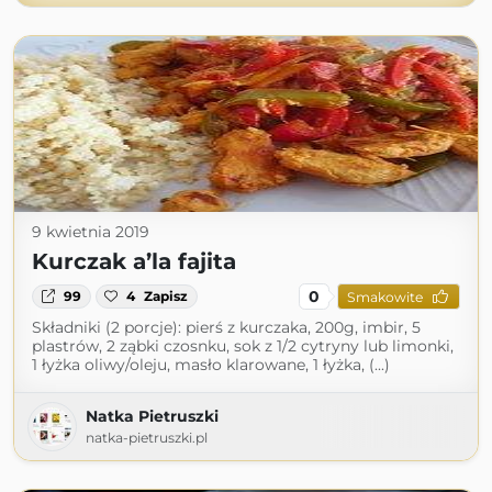
9 kwietnia 2019
Kurczak a’la fajita
0
99
4
Zapisz
Smakowite
Składniki (2 porcje): pierś z kurczaka, 200g, imbir, 5
plastrów, 2 ząbki czosnku, sok z 1/2 cytryny lub limonki,
1 łyżka oliwy/oleju, masło klarowane, 1 łyżka, (...)
Natka Pietruszki
natka-pietruszki.pl