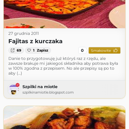
27 grudnia 2011
Fajitas z kurczaka
0
69
1
Zapisz
Smakowite
Danie to przygotowuję już któryś raz z rzędu, ale
zawsze brakuje mi jakiegoś składnika aby potrawa była
w 100% zgodna z przepisem. No ale przepisy są po to
aby (...)
Szpilki na miotle
szpilkinamiotle.blogspot.com