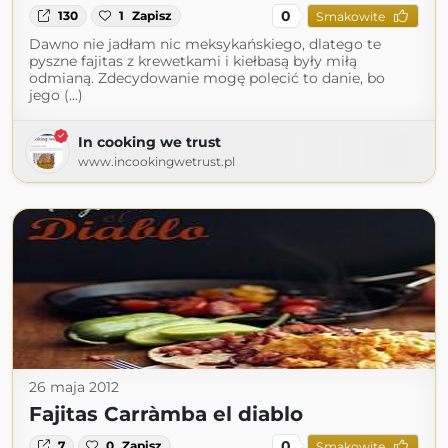
0
130
1
Zapisz
Smakowite
Dawno nie jadłam nic meksykańskiego, dlatego te
pyszne fajitas z krewetkami i kiełbasą były miłą
odmianą. Zdecydowanie mogę polecić to danie, bo
jego (...)
In cooking we trust
www.incookingwetrust.pl
26 maja 2012
Fajitas Carràmba el diablo
0
7
0
Zapisz
Smakowite