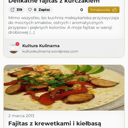
Delikatne fajitas z kurczakiem
0
319
0
Zapisz
Smakowite
Mimo wszystko, bo kuchnia meksykańska przyzwyczaja
do mocnych smaków, ostrych i aromatycznych
przypraw i pięknych kolorów. A moje fajitas w wersji
drobiowej (...)
Kultura Kulinarna
kulturakulinarna.wordpress.com
2 marca 2013
Fajitas z krewetkami i kiełbasą