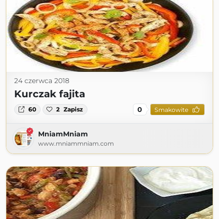
24 czerwca 2018
Kurczak fajita
0
60
2
Zapisz
Smakowite
MniamMniam
www.mniammniam.com