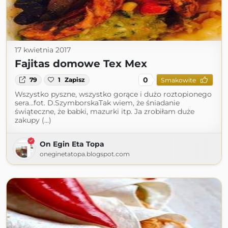
17 kwietnia 2017
Fajitas domowe Tex Mex
0
79
1
Zapisz
Smakowite
Wszystko pyszne, wszystko gorące i dużo roztopionego
sera...fot. D.SzymborskaTak wiem, że śniadanie
świąteczne, że babki, mazurki itp. Ja zrobiłam duże
zakupy (...)
On Egin Eta Topa
oneginetatopa.blogspot.com