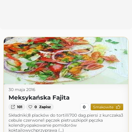
30 maja 2016
Meksykańska Fajita
0
101
0
Zapisz
Smakowite
Składniki;8 placków do tortilli700 dag.piersi z kurczaka3
cebule czerwone1 pęczek pietruszkipół pęczka
kolendryopakowanie pomidorów
koktajlowychprzyprawa (...)