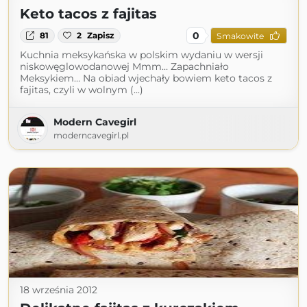
Keto tacos z fajitas
0
81
2
Zapisz
Smakowite
Kuchnia meksykańska w polskim wydaniu w wersji
niskowęglowodanowej Mmm… Zapachniało
Meksykiem… Na obiad wjechały bowiem keto tacos z
fajitas, czyli w wolnym (...)
Modern Cavegirl
moderncavegirl.pl
18 września 2012