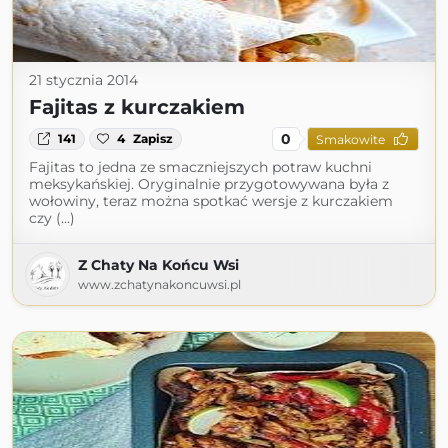
21 stycznia 2014
Fajitas z kurczakiem
0
141
4
Zapisz
Smakowite
Fajitas to jedna ze smaczniejszych potraw kuchni
meksykańskiej. Oryginalnie przygotowywana była z
wołowiny, teraz można spotkać wersje z kurczakiem
czy (...)
Z Chaty Na Końcu Wsi
www.zchatynakoncuwsi.pl