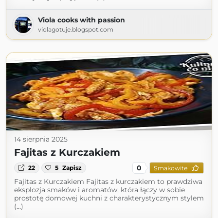
Viola cooks with passion
violagotuje.blogspot.com
14 sierpnia 2025
Fajitas z Kurczakiem
0
22
5
Zapisz
Smakowite
Fajitas z Kurczakiem Fajitas z kurczakiem to prawdziwa
eksplozja smaków i aromatów, która łączy w sobie
prostotę domowej kuchni z charakterystycznym stylem
(...)