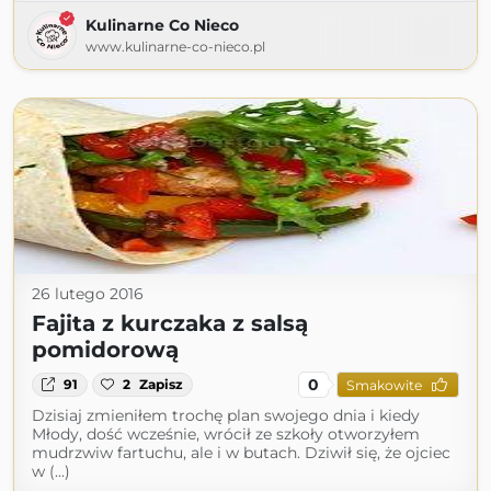
Kulinarne Co Nieco
www.kulinarne-co-nieco.pl
26 lutego 2016
Fajita z kurczaka z salsą
pomidorową
0
91
2
Zapisz
Smakowite
Dzisiaj zmieniłem trochę plan swojego dnia i kiedy
Młody, dość wcześnie, wrócił ze szkoły otworzyłem
mudrzwiw fartuchu, ale i w butach. Dziwił się, że ojciec
w (...)