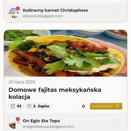
Kulinarny karnet Christophera
edicook.blogspot.com
20 lipca 2020
Domowe fajitas meksykańska
kolacja
0
93
2
Zapisz
Smakowite
On Egin Eta Topa
oneginetatopa.blogspot.com