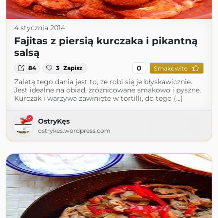
4 stycznia 2014
Fajitas z piersią kurczaka i pikantną
salsą
0
84
3
Zapisz
Smakowite
Zaletą tego dania jest to, że robi się je błyskawicznie.
Jest idealne na obiad, zróżnicowane smakowo i pyszne.
Kurczak i warzywa zawinięte w tortilli, do tego (...)
OstryKęs
ostrykes.wordpress.com