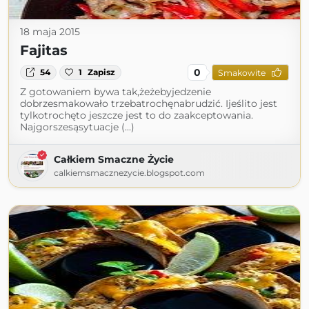
18 maja 2015
Fajitas
0
54
1
Zapisz
Smakowite
Z gotowaniem bywa tak,żeżebyjedzenie
dobrzesmakowało trzebatrochęnabrudzić. Ijeślito jest
tylkotrochęto jeszcze jest to do zaakceptowania.
Najgorszesąsytuacje (...)
Całkiem Smaczne Życie
calkiemsmacznezycie.blogspot.com