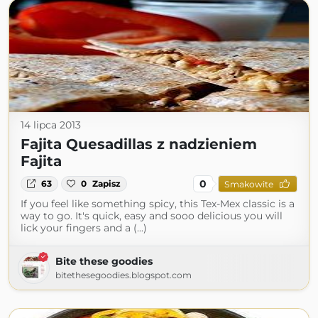
14 lipca 2013
Fajita Quesadillas z nadzieniem
Fajita
0
63
0
Zapisz
Smakowite
If you feel like something spicy, this Tex-Mex classic is a
way to go. It's quick, easy and sooo delicious you will
lick your fingers and a (...)
Bite these goodies
bitethesegoodies.blogspot.com