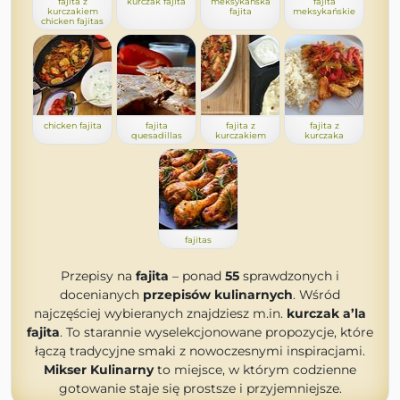
fajita z
kurczak fajita
meksykańska
fajita
kurczakiem
fajita
meksykańskie
chicken fajitas
chicken fajita
fajita
fajita z
fajita z
quesadillas
kurczakiem
kurczaka
fajitas
Przepisy na
fajita
– ponad
55
sprawdzonych i
docenianych
przepisów kulinarnych
. Wśród
najczęściej wybieranych znajdziesz m.in.
kurczak a’la
fajita
. To starannie wyselekcjonowane propozycje, które
łączą tradycyjne smaki z nowoczesnymi inspiracjami.
Mikser Kulinarny
to miejsce, w którym codzienne
gotowanie staje się prostsze i przyjemniejsze.