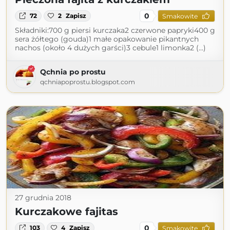
0
72
2
Zapisz
Smakowite
Składniki:700 g piersi kurczaka2 czerwone papryki400 g
sera żółtego (gouda)1 małe opakowanie pikantnych
nachos (około 4 dużych garści)3 cebule1 limonka2 (...)
Qchnia po prostu
qchniapoprostu.blogspot.com
27 grudnia 2018
Kurczakowe fajitas
0
103
4
Zapisz
Smakowite