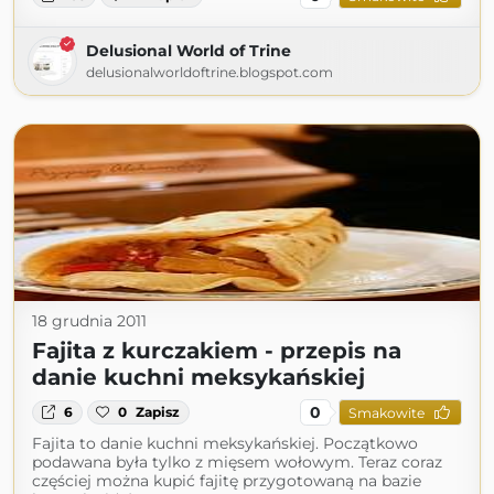
Delusional World of Trine
delusionalworldoftrine.blogspot.com
18 grudnia 2011
Fajita z kurczakiem - przepis na
danie kuchni meksykańskiej
0
6
0
Zapisz
Smakowite
Fajita to danie kuchni meksykańskiej. Początkowo
podawana była tylko z mięsem wołowym. Teraz coraz
częściej można kupić fajitę przygotowaną na bazie