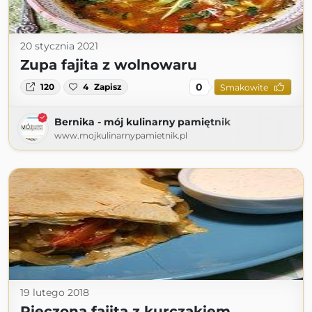
20 stycznia 2021
Zupa fajita z wolnowaru
0
120
4
Zapisz
Smakowite
Bernika - mój kulinarny pamiętnik
www.mojkulinarnypamietnik.pl
19 lutego 2018
Pieczona fajita z kurczakiem