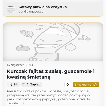
Gotowy prawie na wszystko
gutki.blogspot.com
14 stycznia 2010
Kurczak fajitas z salsą, guacamole i
kwaśną śmietaną
0
64
1
Zapisz
Smakowite
Piersi z kurczaka pokroić w paski, posypać obficie
przyprawą –fajita- przesmażyć, dodać pokrojoną w
paski różnokolorową paprykę , pokrojoną w talarki
cebulę, (...)