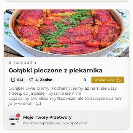
6 marca 2014
Gołąbki pieczone z piekarnika
0
541
4
Zapisz
Smakowite
Gołąbki uwielbiamy, kochamy, jemy aż nam się uszy
trzęsą, co ja piszę - pysznie się nimi
objadamy!Uwielbiam-y!!!Zawsze, ale to zawsze dusiłam
je w wielkim (...)
Moje Twory Przetwory
mojetworyprzetwory.blogspot.com