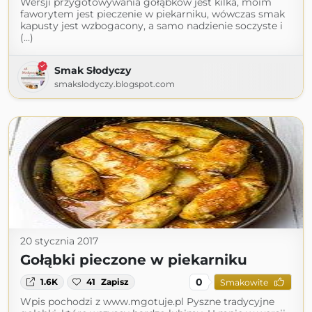
Wersji przygotowywania gołąbków jest kilka, moim
faworytem jest pieczenie w piekarniku, wówczas smak
kapusty jest wzbogacony, a samo nadzienie soczyste i
(...)
Smak Słodyczy
smakslodyczy.blogspot.com
20 stycznia 2017
Gołąbki pieczone w piekarniku
0
1.6K
41
Zapisz
Smakowite
Wpis pochodzi z www.mgotuje.pl Pyszne tradycyjne