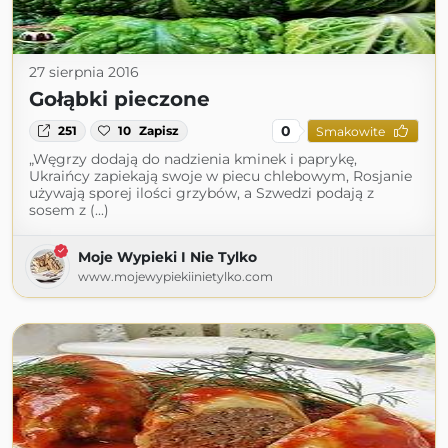
27 sierpnia 2016
Gołąbki pieczone
0
251
10
Zapisz
Smakowite
„Węgrzy dodają do nadzienia kminek i paprykę,
Ukraińcy zapiekają swoje w piecu chlebowym, Rosjanie
używają sporej ilości grzybów, a Szwedzi podają z
sosem z (...)
Moje Wypieki I Nie Tylko
www.mojewypiekiinietylko.com