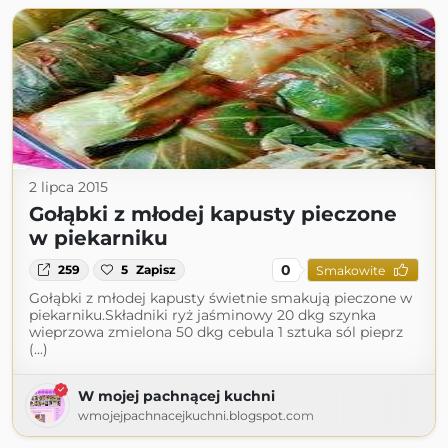
2 lipca 2015
Gołąbki z młodej kapusty pieczone
w piekarniku
0
259
5
Zapisz
Smakowite
Gołąbki z młodej kapusty świetnie smakują pieczone w
piekarniku.Składniki ryż jaśminowy 20 dkg szynka
wieprzowa zmielona 50 dkg cebula 1 sztuka sól pieprz
(...)
W mojej pachnącej kuchni
wmojejpachnacejkuchni.blogspot.com