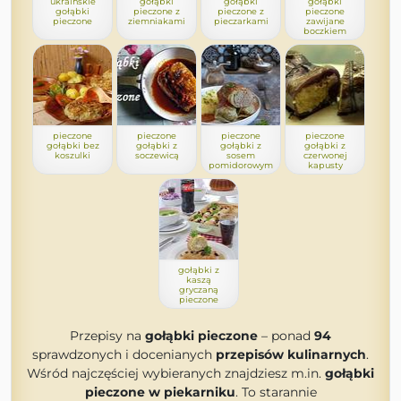
ukraińskie
gołąbki
gołąbki
gołąbki
gołąbki
pieczone z
pieczone z
pieczone
pieczone
ziemniakami
pieczarkami
zawijane
boczkiem
pieczone
pieczone
pieczone
pieczone
gołąbki bez
gołąbki z
gołąbki z
gołąbki z
koszulki
soczewicą
sosem
czerwonej
pomidorowym
kapusty
gołąbki z
kaszą
gryczaną
pieczone
Przepisy na
gołąbki pieczone
– ponad
94
sprawdzonych i docenianych
przepisów kulinarnych
.
Wśród najczęściej wybieranych znajdziesz m.in.
gołąbki
pieczone w piekarniku
. To starannie