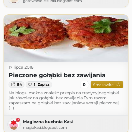
gotowanie-elzunia.blogspot.com
17 lipca 2018
Pieczone gołąbki bez zawijania
0
94
1
Zapisz
Smakowite
Na blogu można znaleźć przepis na tradycyjnegołąbki
jak również na gołąbki bez zawijania.Tym razem
zapraszam na gołąbki bez zawijaniaw wersji pieczonej.
(...)
Magiczna kuchnia Kasi
magiakasi.blogspot.com