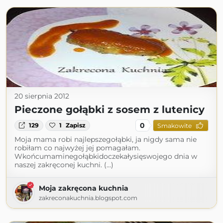
20 sierpnia 2012
Pieczone gołąbki z sosem z lutenicy
0
129
1
Zapisz
Smakowite
Moja mama robi najlepszegołąbki, ja nigdy sama nie
robiłam co najwyżej jej pomagałam.
Wkońcumaminegołąbkidoczekałysięswojego dnia w
naszej zakręconej kuchni. (...)
Moja zakręcona kuchnia
zakreconakuchnia.blogspot.com