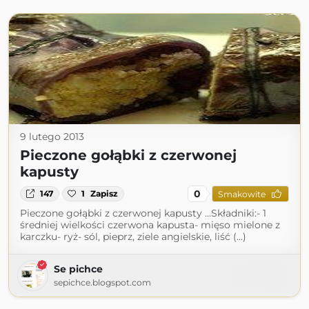
9 lutego 2013
Pieczone gołąbki z czerwonej
kapusty
0
147
1
Zapisz
Smakowite
Pieczone gołąbki z czerwonej kapusty ...Składniki:- 1
średniej wielkości czerwona kapusta- mięso mielone z
karczku- ryż- sól, pieprz, ziele angielskie, liść (...)
Se pichce
sepichce.blogspot.com