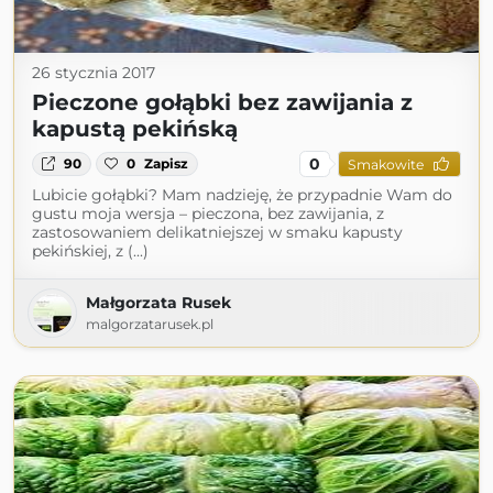
26 stycznia 2017
Pieczone gołąbki bez zawijania z
kapustą pekińską
0
90
0
Zapisz
Smakowite
Lubicie gołąbki? Mam nadzieję, że przypadnie Wam do
gustu moja wersja – pieczona, bez zawijania, z
zastosowaniem delikatniejszej w smaku kapusty
pekińskiej, z (...)
Małgorzata Rusek
malgorzatarusek.pl