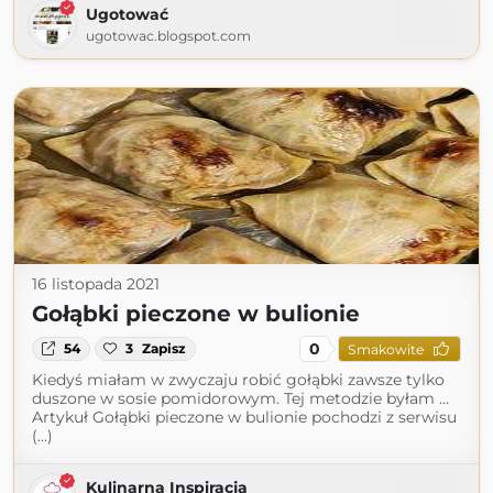
Ugotować
ugotowac.blogspot.com
16 listopada 2021
Gołąbki pieczone w bulionie
0
54
3
Zapisz
Smakowite
Kiedyś miałam w zwyczaju robić gołąbki zawsze tylko
duszone w sosie pomidorowym. Tej metodzie byłam …
Artykuł Gołąbki pieczone w bulionie pochodzi z serwisu
(...)
Kulinarna Inspiracja