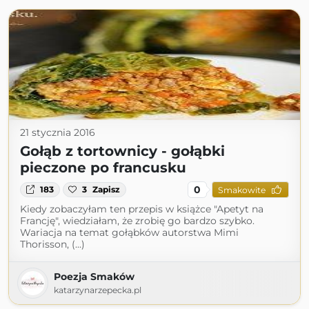
21 stycznia 2016
Gołąb z tortownicy - gołąbki
pieczone po francusku
0
183
3
Zapisz
Smakowite
Kiedy zobaczyłam ten przepis w książce "Apetyt na
Francję", wiedziałam, że zrobię go bardzo szybko.
Wariacja na temat gołąbków autorstwa Mimi
Thorisson, (...)
Poezja Smaków
katarzynarzepecka.pl