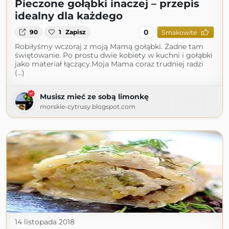
Pieczone gołąbki inaczej – przepis
idealny dla każdego
0
90
1
Zapisz
Smakowite
Robiłyśmy wczoraj z moją Mamą gołąbki. Żadne tam
świętowanie. Po prostu dwie kobiety w kuchni i gołąbki
jako materiał łączący.Moja Mama coraz trudniej radzi
(...)
Musisz mieć ze sobą limonkę
morskie-cytrusy.blogspot.com
14 listopada 2018