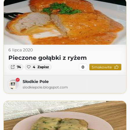
6 lipca 2020
Pieczone gołąbki z ryżem
0
74
4
Zapisz
Smakowite
Słodkie Pole
slodkiepole.blogspot.com