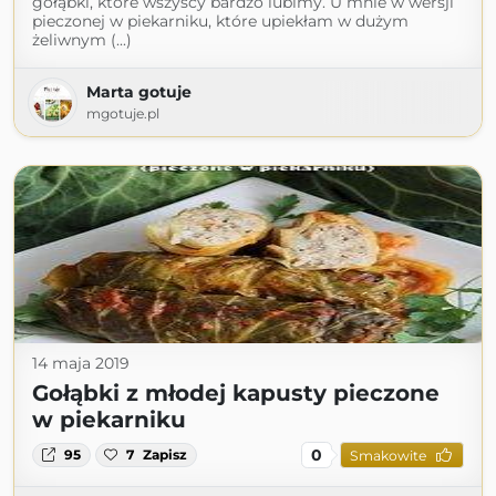
gołąbki, które wszyscy bardzo lubimy. U mnie w wersji
pieczonej w piekarniku, które upiekłam w dużym
żeliwnym (...)
Marta gotuje
mgotuje.pl
14 maja 2019
Gołąbki z młodej kapusty pieczone
w piekarniku
0
95
7
Zapisz
Smakowite