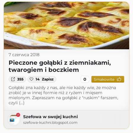
7 czerwca 2018
Pieczone gołąbki z ziemniakami,
twarogiem i boczkiem
0
355
14
Zapisz
Smakowite
Gołąbki zna każdy z nas, ale nie każdy wie, że można
zrobić je w innej formie niż z ryżem i mięsem
mielonym. Zapraszam na gołąbki z "ruskim" farszem,
czyli (...)
Szefowa w swojej kuchni
szefowa-kuchni.blogspot.com