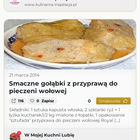
www.kulinarna-inspiracja.pl
21 marca 2014
Smaczne gołąbki z przyprawą do
pieczeni wołowej
0
116
0
Zapisz
Smakowite
Składniki: 1 sztuka kapusta włoska, 2 szklanki ryż + 1
łyżka kucharek,1/2 kg mielone z łopatki, 1 opakowanie
"sztufada" przyprawa do pieczeni wołowej Royal (...)
W Mojej Kuchni Lubię