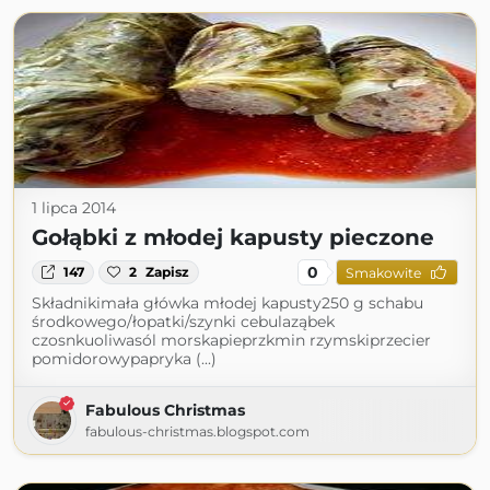
1 lipca 2014
Gołąbki z młodej kapusty pieczone
0
147
2
Zapisz
Smakowite
Składnikimała główka młodej kapusty250 g schabu
środkowego/łopatki/szynki cebulaząbek
czosnkuoliwasól morskapieprzkmin rzymskiprzecier
pomidorowypapryka (...)
Fabulous Christmas
fabulous-christmas.blogspot.com