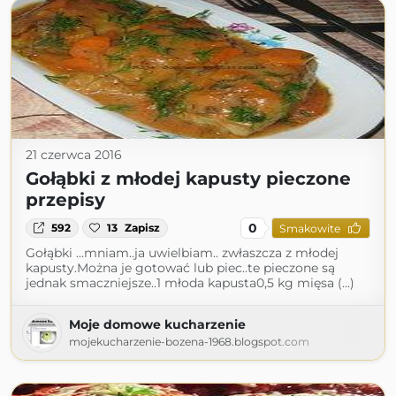
21 czerwca 2016
Gołąbki z młodej kapusty pieczone
przepisy
0
592
13
Zapisz
Smakowite
Gołąbki ...mniam..ja uwielbiam.. zwłaszcza z młodej
kapusty.Można je gotować lub piec..te pieczone są
jednak smaczniejsze..1 młoda kapusta0,5 kg mięsa (...)
Moje domowe kucharzenie
mojekucharzenie-bozena-1968.blogspot.com