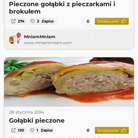
Pieczone gołąbki z pieczarkami i
brokułem
0
274
2
Zapisz
Smakowite
MniamMniam
www.mniammniam.com
28 stycznia 2014
Gołąbki pieczone
0
120
1
Zapisz
Smakowite