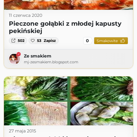
11 czerwca 2020
Pieczone gołąbki z młodej kapusty
pekińskiej
0
502
53
Zapisz
Smakowite
Ze smakiem
mj-zesmakiem.blogspot.com
27 maja 2015