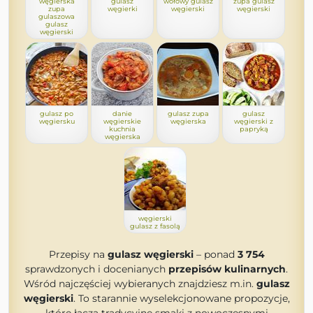
węgierska
gulasz
wołowy gulasz
zupa gulasz
zupa
węgierki
węgierski
węgierski
gulaszowa
gulasz
węgierski
gulasz po
danie
gulasz zupa
gulasz
węgiersku
węgierskie
węgierska
węgierski z
kuchnia
papryką
węgierska
węgierski
gulasz z fasolą
Przepisy na
gulasz węgierski
– ponad
3 754
sprawdzonych i docenianych
przepisów kulinarnych
.
Wśród najczęściej wybieranych znajdziesz m.in.
gulasz
węgierski
. To starannie wyselekcjonowane propozycje,