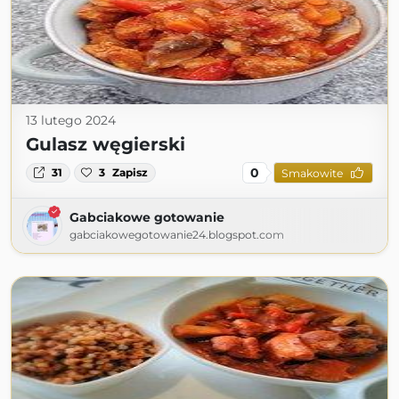
13 lutego 2024
Gulasz węgierski
0
31
3
Zapisz
Smakowite
Gabciakowe gotowanie
gabciakowegotowanie24.blogspot.com