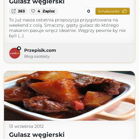
Gulasz węgierski
0
263
4
Zapisz
Smakowite
To już nasza ostatnia propozycja przygotowana na
weekend z colą. Smaczny, gęsty gulasz do którego
makaron pasuje wręcz idealnie. Węgrzy pewnie by nie
byli (...)
Przepisik.com
Blog osobisty
13 września 2012
Gulasz węgierski