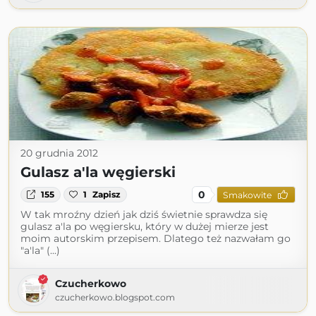
20 grudnia 2012
Gulasz a'la węgierski
0
155
1
Zapisz
Smakowite
W tak mroźny dzień jak dziś świetnie sprawdza się
gulasz a'la po węgiersku, który w dużej mierze jest
moim autorskim przepisem. Dlatego też nazwałam go
"a'la" (...)
Czucherkowo
czucherkowo.blogspot.com