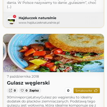
dania. W Polsce nazywamy to danie „gulaszem”, choć
(...)
Hajduczek naturalnie
www.hajduczeknaturalnie.pl
7 października 2018
Gulasz węgierski
0
0
0
Zapisz
Smakowite
90min4porcjeŁatwyGulasz po węgiersku to idealny
dodatek do placków ziemniaczanych. Podstawą tego
gulaszu jest wołowina, która idealnie komponuje się z