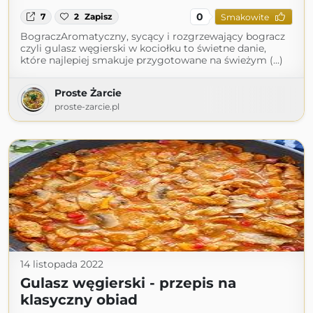
0
7
2
Zapisz
Smakowite
BograczAromatyczny, sycący i rozgrzewający bogracz
czyli gulasz węgierski w kociołku to świetne danie,
które najlepiej smakuje przygotowane na świeżym (...)
Proste Żarcie
proste-zarcie.pl
14 listopada 2022
Gulasz węgierski - przepis na
klasyczny obiad