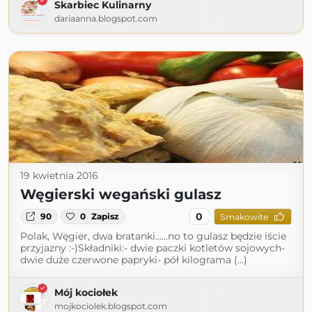
Skarbiec Kulinarny
dariaanna.blogspot.com
19 kwietnia 2016
Węgierski wegański gulasz
0
90
0
Zapisz
Smakowite
Polak, Węgier, dwa bratanki......no to gulasz będzie iście
przyjazny :-)Składniki:- dwie paczki kotletów sojowych-
dwie duże czerwone papryki- pół kilograma (...)
Mój kociołek
mojkociolek.blogspot.com