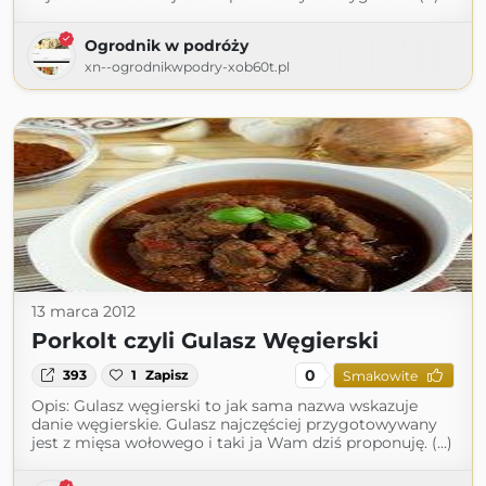
Ogrodnik w podróży
xn--ogrodnikwpodry-xob60t.pl
13 marca 2012
Porkolt czyli Gulasz Węgierski
0
393
1
Zapisz
Smakowite
Opis: Gulasz węgierski to jak sama nazwa wskazuje
danie węgierskie. Gulasz najczęściej przygotowywany
jest z mięsa wołowego i taki ja Wam dziś proponuję. (...)