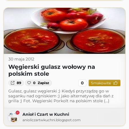
30 maja 2012
Węgierski gulasz wołowy na
polskim stole
0
89
0
Zapisz
Smakowite
Gulasz, gulasz węgierski ;) Kiedyś przyrządzę go w
saganku nad ogniskiem ;) jako alternatywę dla dań z
grilla ;) Fot. Węgierski Porkolt na polskim stole (...)
Anioł i Czart w Kuchni
anioliczartwkuchni.blogspot.com