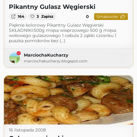
Pikantny Gulasz Węgierski
0
164
3
Zapisz
Smakowite
Pięknie kolorowy Pikantny Gulasz Węgierski
SKŁADNIKI:500g mięsa wieprzowego 500 g mięsa
wołowego gulaszowego 1 cebula 2 ząbki czosnku 1
puszka pomidorów bez (...)
MarciochaKucharzy
marciochakucharzy.blogspot.com
16 listopada 2008