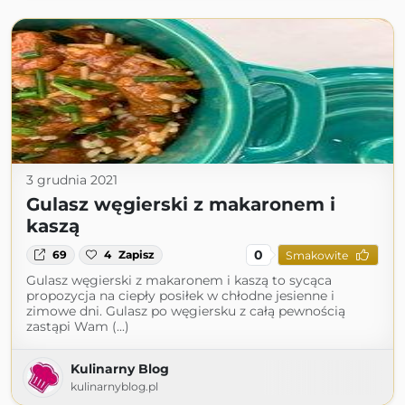
3 grudnia 2021
Gulasz węgierski z makaronem i
kaszą
0
69
4
Zapisz
Smakowite
Gulasz węgierski z makaronem i kaszą to sycąca
propozycja na ciepły posiłek w chłodne jesienne i
zimowe dni. Gulasz po węgiersku z całą pewnością
zastąpi Wam (...)
Kulinarny Blog
kulinarnyblog.pl