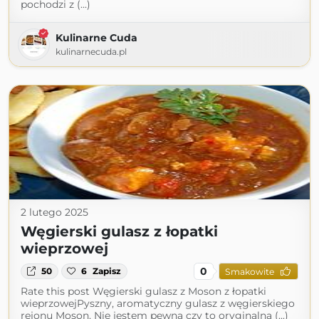
pochodzi z (...)
Kulinarne Cuda
kulinarnecuda.pl
2 lutego 2025
Węgierski gulasz z łopatki
wieprzowej
0
50
6
Zapisz
Smakowite
Rate this post Węgierski gulasz z Moson z łopatki
wieprzowejPyszny, aromatyczny gulasz z węgierskiego
rejonu Moson. Nie jestem pewna czy to oryginalna (...)