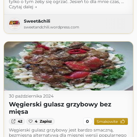
tylko o tym żeby się ogrzać. Jesień to dla mnie czas, …
Czytaj dalej →
Sweet&chili
sweetandchili.wordpress.com
30 października 2024
Węgierski gulasz grzybowy bez
mięsa
0
42
4
Zapisz
Smakowite
Węgierski gulasz grzybowy jest bardzo smaczną,
bezmięsną alternatywą dla mięsnej wersji popularnego