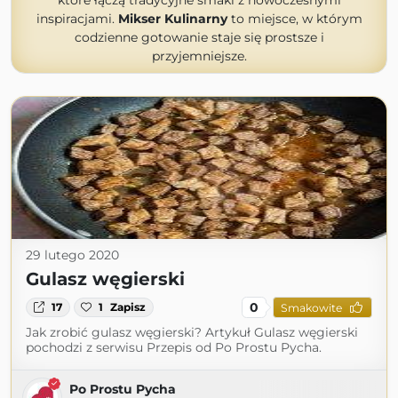
które łączą tradycyjne smaki z nowoczesnymi
inspiracjami.
Mikser Kulinarny
to miejsce, w którym
codzienne gotowanie staje się prostsze i
przyjemniejsze.
29 lutego 2020
Gulasz węgierski
0
17
1
Zapisz
Smakowite
Jak zrobić gulasz węgierski? Artykuł Gulasz węgierski
pochodzi z serwisu Przepis od Po Prostu Pycha.
Po Prostu Pycha