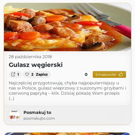
28 października 2018
Gulasz węgierski
0
1
2
Zapisz
Smakowite
Najczęściej przygotowuję, chyba najpopularniejszy u
nas w Polsce, gulasz wieprzowy z suszonymi grzybami i
czerwoną papryką – klik. Dzisiaj pokażę Wam przepis
(...)
Posmakuj to
posmakujto.com