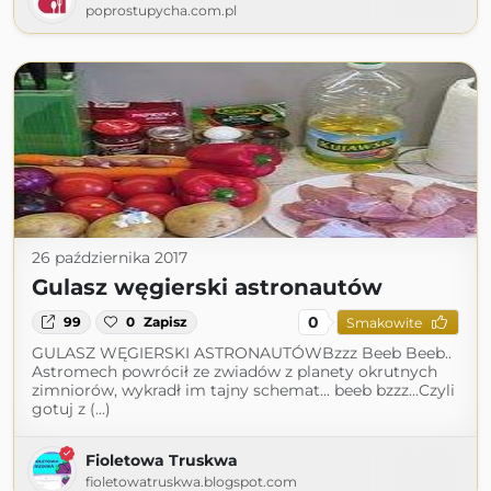
poprostupycha.com.pl
26 października 2017
Gulasz węgierski astronautów
0
99
0
Zapisz
Smakowite
GULASZ WĘGIERSKI ASTRONAUTÓWBzzz Beeb Beeb..
Astromech powrócił ze zwiadów z planety okrutnych
zimniorów, wykradł im tajny schemat... beeb bzzz...Czyli
gotuj z (...)
Fioletowa Truskwa
fioletowatruskwa.blogspot.com