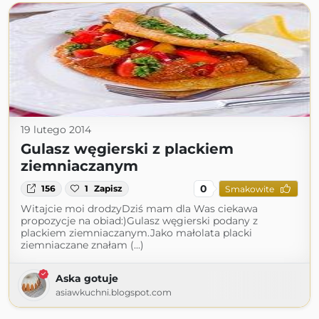
19 lutego 2014
Gulasz węgierski z plackiem
ziemniaczanym
0
156
1
Zapisz
Smakowite
Witajcie moi drodzyDziś mam dla Was ciekawa
propozycje na obiad:)Gulasz węgierski podany z
plackiem ziemniaczanym.Jako małolata placki
ziemniaczane znałam (...)
Aska gotuje
asiawkuchni.blogspot.com