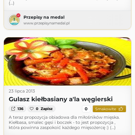
(...)
Przepisy na medal
www.przepisynamedal.pl
23 lipca 2013
Gulasz kiełbasiany a'la węgierski
0
136
0
Zapisz
Smakowite
A teraz propozycja obiadowa dla miłośników mięska.
Kiełbasa, smalec gęsi i boczek - to jest propozycja ,
która powinna zaspokoić każdego mięsożercę :) (...)