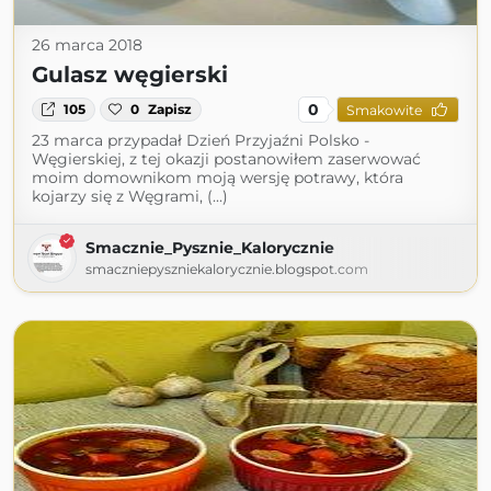
26 marca 2018
Gulasz węgierski
0
105
0
Zapisz
Smakowite
23 marca przypadał Dzień Przyjaźni Polsko -
Węgierskiej, z tej okazji postanowiłem zaserwować
moim domownikom moją wersję potrawy, która
kojarzy się z Węgrami, (...)
Smacznie_Pysznie_Kalorycznie
smaczniepyszniekalorycznie.blogspot.com