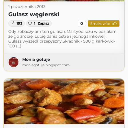
1 października 2013
Gulasz węgierski
0
193
1
Zapisz
Smakowite
Gdy zobaczyłam ten gulasz uMartyod razu wiedziałam,
że go zrobię. Lubię dania ostre i jednogarnkowe:).
Gulasz wyszedł przepyszny.Składniki- 500 g karkówki-
100 (...)
Monia gotuje
moniagotuje.blogspot.com