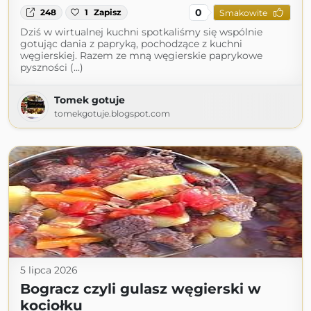
0
248
1
Zapisz
Smakowite
Dziś w wirtualnej kuchni spotkaliśmy się wspólnie
gotując dania z papryką, pochodzące z kuchni
węgierskiej. Razem ze mną węgierskie paprykowe
pyszności (...)
Tomek gotuje
tomekgotuje.blogspot.com
5 lipca 2026
Bogracz czyli gulasz węgierski w
kociołku