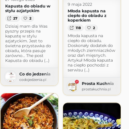
9 maja 2022
Kapusta do obiadu w
stylu azjatyckim
Młoda kapusta na
ciepło do obiadu z
27
2
koperkiem
Dzisiaj mam dla Was
118
2
pyszny przepis na
Młoda kapusta na
kapustę w stylu
ciepło do obiadu.
azjatyckim. Jest to
Doskonały dodatek do
świetna przystawka do
młodych ziemniaczków
obiadu, która pasuje
oraz dań mięsnych.
zarówno… The post
Artykuł Młoda kapusta
Kapusta do obiadu (...)
na ciepło pochodzi z
serwisu (...)
Co do jedzenia
om
codojedzenia.pl
Prosta Kuchnia
prostakuchnia.pl