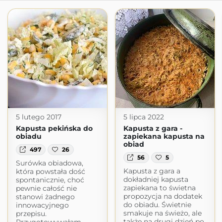
5 lutego 2017
5 lipca 2022
Kapusta pekińska do
Kapusta z gara -
obiadu
zapiekana kapusta na
obiad
497
26
56
5
Surówka obiadowa,
Kapusta z gara a
która powstała dość
dokładniej kapusta
spontanicznie, choć
zapiekana to świetna
pewnie całość nie
propozycja na dodatek
stanowi żadnego
do obiadu. Świetnie
innowacyjnego
smakuje na świeżo, ale
przepisu.
także na drugi dzień po