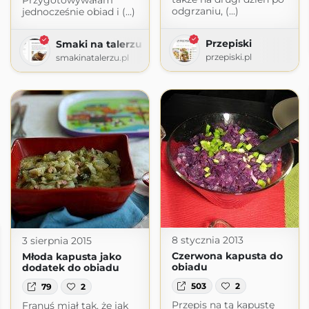
Przygotowywałam
odgrzaniu, (...)
jednocześnie obiad i (...)
Przepiski
Smaki na talerzu
przepiski.pl
smakinatalerzu.pl
8 stycznia 2013
3 sierpnia 2015
Czerwona kapusta do
Młoda kapusta jako
obiadu
dodatek do obiadu
503
2
79
2
Przepis na tą kapustę
Franuś miał tak, że jak