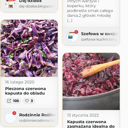
Daj dziaba
innych warzyw i
linarne
koperku, który
daj-dziaba.blogspot.com
com
podkreśla smak całego
dania.2 główki młodej
(...)
Szefowa w swojej kuc
szefowa-kuchni.blogspot.
16 lutego 2020
Pieczona czerwona
kapusta do obiadu
105
3
Rodzinnie Roślinnie
13 stycznia 2022
rodzinnieroslinnie.blogspot.com
Kapusta czerwona
zasmażana idealna do