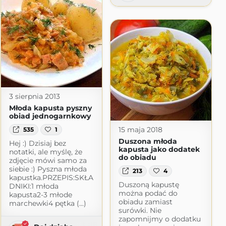
3 sierpnia 2013
Młoda kapusta pyszny
obiad jednogarnkowy
15 maja 2018
535
1
Duszona młoda
Hej :) Dzisiaj bez
kapusta jako dodatek
notatki, ale myślę, że
do obiadu
zdjęcie mówi samo za
siebie :) Pyszna młoda
213
4
kapustka.PRZEPIS:SKŁA
Duszoną kapustę
DNIKI:1 młoda
można podać do
kapusta2-3 młode
obiadu zamiast
marchewki4 pętka (...)
surówki. Nie
zapomnijmy o dodatku