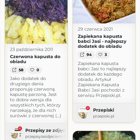
raszki
i.blogspot.com
29 czerwca 2021
Zapiekana kapusta
babci Jasi - najlepszy
dodatek do obiadu
23 października 2011
94
3
Czerwona kapusta do
obiadu
Zapiekana kapusta
babci Jasi to najlepszy
58
0
dodatek do każdego
Jako dodatek do
obiadu. Artykuł
drugiego dania
Zapiekana Kapusta
proponuję czerwoną
Babci Jasi pochodzi z
kapustę parzoną. Jest
serwisu Przepiski.pl.
to dobra wersja dla
wszystkich tych, którzy
Przepiski
narzekają, że dla nich
surówki z czerwonej (...)
przepiski.pl
Przepisy ze zdjęciami
przepisyzezdjeciami.blogspot.com