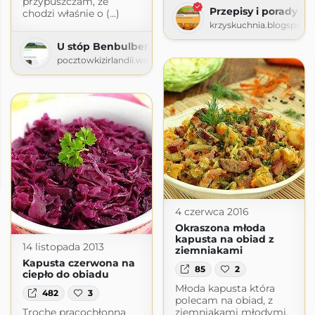
przypuszczam, że
Przepisy i porady ku
chodzi właśnie o (...)
krzyskuchnia.blogspot.
U stóp Benbulbena :: Pocztówki z Irlandii
pocztowkizirlandii.wordpress.com
uje
logspot.com
4 czerwca 2016
Okraszona młoda
kapusta na obiad z
14 listopada 2013
ziemniakami
Kapusta czerwona na
85
2
ciepło do obiadu
Młoda kapusta która
482
3
polecam na obiad, z
Trochę pracochłonna
ziemniakami młodymi.