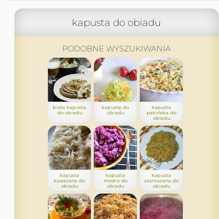
kapusta do obiadu
PODOBNE WYSZUKIWANIA
biała kapusta
kapustę do
kapusta
do obiadu
obiadu
pekińska do
obiadu
kapusta
kapusta
kapusta
kwaszona do
modra do
zasmazana do
obiadu
obiadu
obiadu