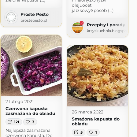
zielona kapusta (...)
mielony2-3 łyżki
olejuocet
jabłkowySposób (...)
Proste Pesto
prostepesto.pl
Przepisy i porady kuli
krzyskuchnia.blogspot.co
2 lutego 2021
Czerwona kapusta
26 marca 2022
zasmażana do obiadu
Smażona kapusta do
121
3
obiadu
Najlepsza zasmażana
5
1
czerwona kapusta. Do