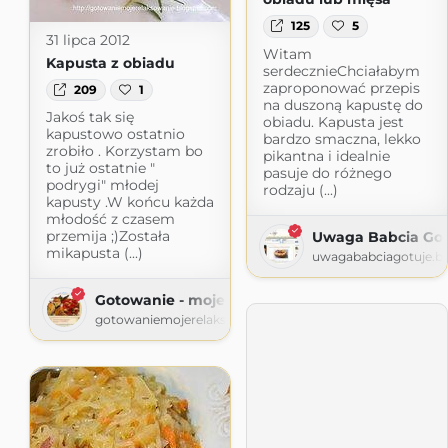
125
5
31 lipca 2012
Witam
Kapusta z obiadu
serdecznieChciałabym
zaproponować przepis
209
1
na duszoną kapustę do
Jakoś tak się
obiadu. Kapusta jest
kapustowo ostatnio
bardzo smaczna, lekko
zrobiło . Korzystam bo
pikantna i idealnie
to już ostatnie "
pasuje do różnego
podrygi" młodej
rodzaju (...)
kapusty .W końcu każda
młodość z czasem
przemija ;)Została
Uwaga Babcia Got
mikapusta (...)
uwagababciagotuje.b
Gotowanie - moje relaksowanie
gotowaniemojerelaksowanie.blogspot.com