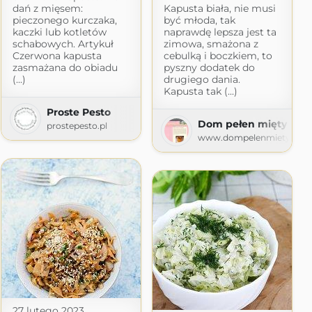
dań z mięsem:
Kapusta biała, nie musi
pieczonego kurczaka,
być młoda, tak
kaczki lub kotletów
naprawdę lepsza jest ta
schabowych. Artykuł
zimowa, smażona z
Czerwona kapusta
cebulką i boczkiem, to
zasmażana do obiadu
pyszny dodatek do
(...)
drugiego dania.
Kapusta tak (...)
Proste Pesto
Dom pełen mięty
.com
prostepesto.pl
www.dompelenmiety.pl
27 lutego 2023