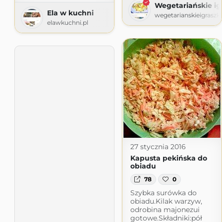
Wegetariańskie ig
Ela w kuchni
wegetarianskieigraszk
elawkuchni.pl
27 stycznia 2016
Kapusta pekińska do
obiadu
78
0
Szybka surówka do
obiadu.Kilak warzyw,
odrobina majonezui
gotowe.Składniki:pół