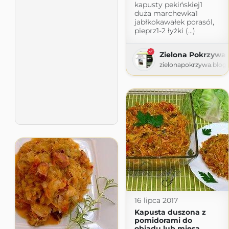
kapusty pekińskiej1
duża marchewka1
jabłkokawałek porasól,
pieprz1-2 łyżki (...)
Zielona Pokrzywa
zielonapokrzywa.blog
16 lipca 2017
Kapusta duszona z
pomidorami do
obiadu lub mięsa