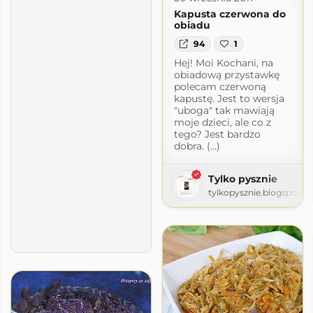
Kapusta czerwona do
obiadu
94
1
Hej! Moi Kochani, na
obiadową przystawkę
polecam czerwoną
kapustę. Jest to wersja
"uboga" tak mawiają
moje dzieci, ale co z
tego? Jest bardzo
dobra. (...)
Tylko pysznie
tylkopysznie.blogspot.c