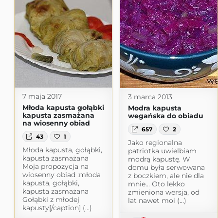
7 maja 2017
3 marca 2013
Młoda kapusta gołąbki
Modra kapusta
kapusta zasmażana
wegańska do obiadu
na wiosenny obiad
657
2
43
1
Jako regionalna
Młoda kapusta, gołąbki,
patriotka uwielbiam
kapusta zasmażana
modrą kapustę. W
Moja propozycja na
domu była serwowana
wiosenny obiad :młoda
z boczkiem, ale nie dla
kapusta, gołąbki,
mnie... Oto lekko
kapusta zasmażana
zmieniona wersja, od
Gołąbki z młodej
lat nawet moi (...)
kapusty[/caption] (...)