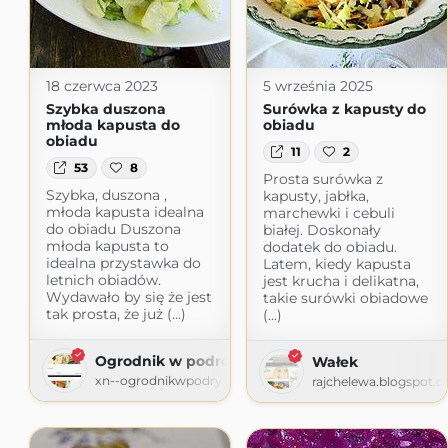
18 czerwca 2023
5 września 2025
Szybka duszona
Surówka z kapusty do
młoda kapusta do
obiadu
obiadu
11
2
53
8
Prosta surówka z
Szybka, duszona ,
kapusty, jabłka,
młoda kapusta idealna
marchewki i cebuli
do obiadu Duszona
białej. Doskonały
młoda kapusta to
dodatek do obiadu.
idealna przystawka do
Latem, kiedy kapusta
letnich obiadów.
jest krucha i delikatna,
Wydawało by się że jest
takie surówki obiadowe
tak prosta, że już (...)
(...)
Ogrodnik w podróży
Wałek
xn--ogrodnikwpodry-xob60t.pl
rajchelewa.blogspot.