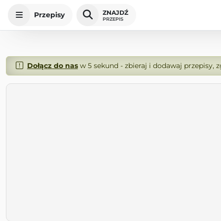
ZNAJDŹ
Przepisy
PRZEPIS
Dołącz do nas
w 5 sekund - zbieraj i dodawaj przepisy, 