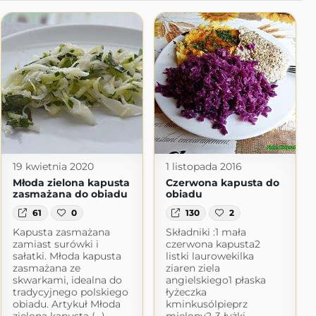
19 kwietnia 2020
1 listopada 2016
Młoda zielona kapusta
Czerwona kapusta do
zasmażana do obiadu
obiadu
61
0
130
2
Kapusta zasmażana
Składniki :1 mała
zamiast surówki i
czerwona kapusta2
sałatki. Młoda kapusta
listki laurowekilka
zasmażana ze
ziaren ziela
skwarkami, idealna do
angielskiego1 płaska
tradycyjnego polskiego
łyżeczka
obiadu. Artykuł Młoda
kminkusólpieprz