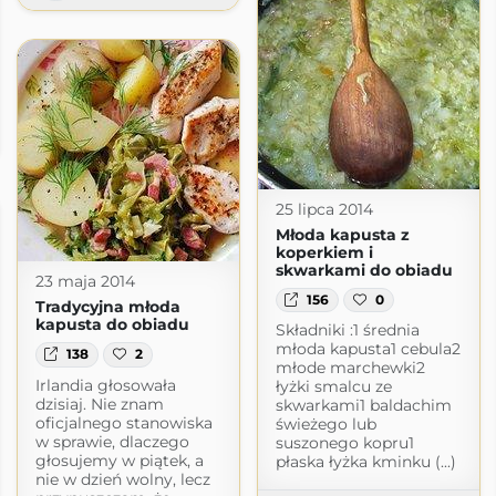
spot.com
25 lipca 2014
Młoda kapusta z
koperkiem i
skwarkami do obiadu
23 maja 2014
156
0
Tradycyjna młoda
kapusta do obiadu
Składniki :1 średnia
młoda kapusta1 cebula2
138
2
młode marchewki2
Irlandia głosowała
łyżki smalcu ze
dzisiaj. Nie znam
skwarkami1 baldachim
oficjalnego stanowiska
świeżego lub
w sprawie, dlaczego
suszonego kopru1
głosujemy w piątek, a
płaska łyżka kminku (...)
nie w dzień wolny, lecz