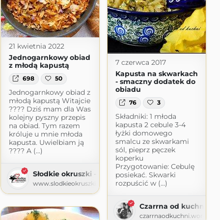
21 kwietnia 2022
Jednogarnkowy obiad
7 czerwca 2017
z młodą kapustą
Kapusta na skwarkach
698
50
- smaczny dodatek do
obiadu
Jednogarnkowy obiad z
młodą kapustą Witajcie
76
3
???? Dziś mam dla Was
Składniki: 1 młoda
kolejny pyszny przepis
kapusta 2 cebule 3-4
na obiad. Tym razem
łyżki domowego
króluje u mnie młoda
smalcu ze skwarkami
kapusta. Uwielbiam ją
sól, pieprz pęczek
???? A (...)
koperku
Przygotowanie: Cebulę
Słodkie okruszki - piecz i gotuj z sercem
posiekać. Skwarki
rozpuścić w (...)
www.slodkieokruszki.pl
Czarrna od kuchni
czarrnaodkuchni.wordpre