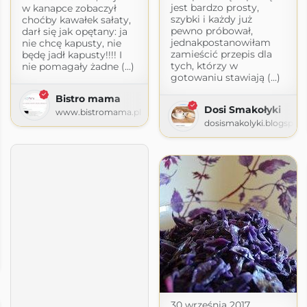
jest bardzo prosty,
w kanapce zobaczył
szybki i każdy już
choćby kawałek sałaty,
pewno próbował,
darł się jak opętany: ja
jednakpostanowiłam
nie chcę kapusty, nie
zamieścić przepis dla
będę jadł kapusty!!!! I
tych, którzy w
nie pomagały żadne (...)
gotowaniu stawiają (...)
Bistro mama
Dosi Smakołyki
www.bistromama.pl
dosismakolyki.blogspot
com
30 września 2017