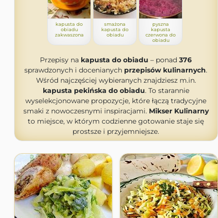
kapusta do
smażona
pyszna
obiadu
kapusta do
kapusta
zakwaszona
obiadu
czerwona do
obiadu
Przepisy na
kapusta do obiadu
– ponad
376
sprawdzonych i docenianych
przepisów kulinarnych
.
Wśród najczęściej wybieranych znajdziesz m.in.
kapusta pekińska do obiadu
. To starannie
wyselekcjonowane propozycje, które łączą tradycyjne
smaki z nowoczesnymi inspiracjami.
Mikser Kulinarny
to miejsce, w którym codzienne gotowanie staje się
prostsze i przyjemniejsze.