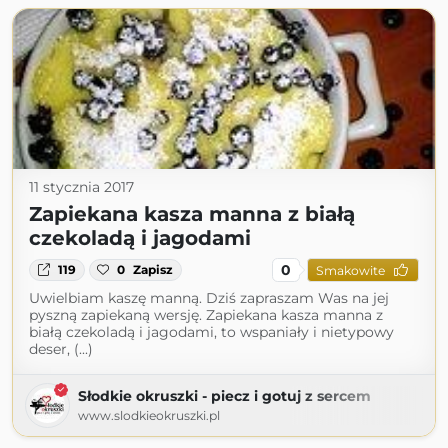
11 stycznia 2017
Zapiekana kasza manna z białą
czekoladą i jagodami
0
119
0
Zapisz
Smakowite
Uwielbiam kaszę manną. Dziś zapraszam Was na jej
pyszną zapiekaną wersję. Zapiekana kasza manna z
białą czekoladą i jagodami, to wspaniały i nietypowy
deser, (...)
Słodkie okruszki - piecz i gotuj z sercem
www.slodkieokruszki.pl