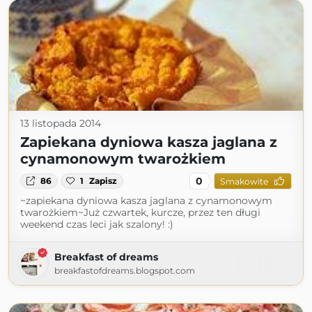
13 listopada 2014
Zapiekana dyniowa kasza jaglana z
cynamonowym twarożkiem
0
86
1
Zapisz
Smakowite
~zapiekana dyniowa kasza jaglana z cynamonowym
twarożkiem~Już czwartek, kurcze, przez ten długi
weekend czas leci jak szalony! :)
Breakfast of dreams
breakfastofdreams.blogspot.com