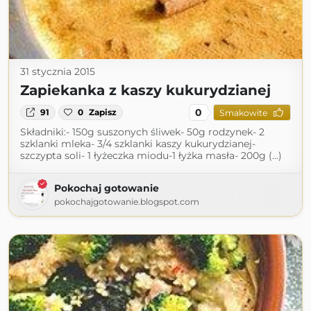
31 stycznia 2015
Zapiekanka z kaszy kukurydzianej
0
91
0
Zapisz
Smakowite
Składniki:- 150g suszonych śliwek- 50g rodzynek- 2
szklanki mleka- 3/4 szklanki kaszy kukurydzianej-
szczypta soli- 1 łyżeczka miodu-1 łyżka masła- 200g (...)
Pokochaj gotowanie
pokochajgotowanie.blogspot.com