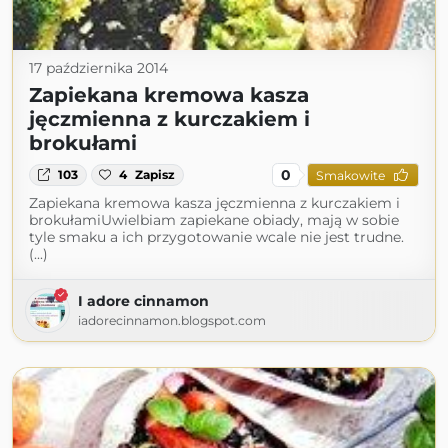
17 października 2014
Zapiekana kremowa kasza
jęczmienna z kurczakiem i
brokułami
0
103
4
Zapisz
Smakowite
Zapiekana kremowa kasza jęczmienna z kurczakiem i
brokułamiUwielbiam zapiekane obiady, mają w sobie
tyle smaku a ich przygotowanie wcale nie jest trudne.
(...)
I adore cinnamon
iadorecinnamon.blogspot.com