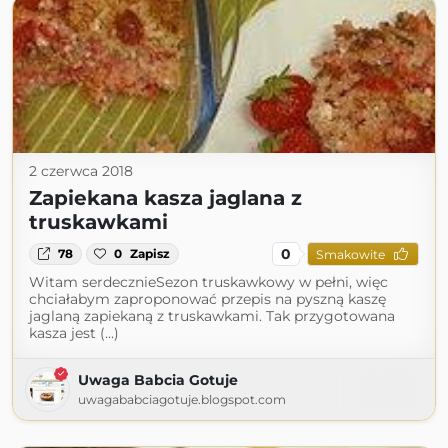
2 czerwca 2018
Zapiekana kasza jaglana z
truskawkami
0
78
0
Zapisz
Smakowite
Witam serdecznieSezon truskawkowy w pełni, więc
chciałabym zaproponować przepis na pyszną kaszę
jaglaną zapiekaną z truskawkami. Tak przygotowana
kasza jest (...)
Uwaga Babcia Gotuje
uwagababciagotuje.blogspot.com