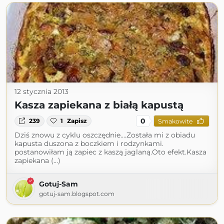
12 stycznia 2013
Kasza zapiekana z białą kapustą
0
239
1
Zapisz
Smakowite
Dziś znowu z cyklu oszczędnie....Została mi z obiadu
kapusta duszona z boczkiem i rodzynkami.
postanowiłam ją zapiec z kaszą jaglaną.Oto efekt.Kasza
zapiekana (...)
Gotuj-Sam
gotuj-sam.blogspot.com