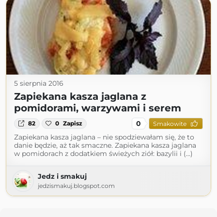
5 sierpnia 2016
Zapiekana kasza jaglana z
pomidorami, warzywami i serem
0
82
0
Zapisz
Smakowite
Zapiekana kasza jaglana – nie spodziewałam się, że to
danie będzie, aż tak smaczne. Zapiekana kasza jaglana
w pomidorach z dodatkiem świeżych ziół: bazylii i (...)
Jedz i smakuj
jedzismakuj.blogspot.com