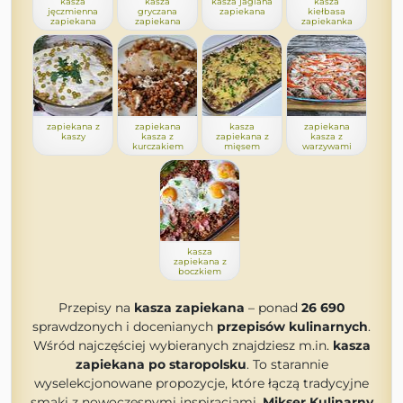
kasza
kasza
kasza jaglana
kasza
jęczmienna
gryczana
zapiekana
kiełbasa
zapiekana
zapiekana
zapiekanka
zapiekana z
zapiekana
kasza
zapiekana
kaszy
kasza z
zapiekana z
kasza z
kurczakiem
mięsem
warzywami
kasza
zapiekana z
boczkiem
Przepisy na
kasza zapiekana
– ponad
26 690
sprawdzonych i docenianych
przepisów kulinarnych
.
Wśród najczęściej wybieranych znajdziesz m.in.
kasza
zapiekana po staropolsku
. To starannie
wyselekcjonowane propozycje, które łączą tradycyjne
smaki z nowoczesnymi inspiracjami.
Mikser Kulinarny