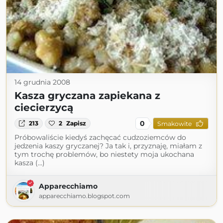
14 grudnia 2008
Kasza gryczana zapiekana z
ciecierzycą
0
213
2
Zapisz
Smakowite
Próbowaliście kiedyś zachęcać cudzoziemców do
jedzenia kaszy gryczanej? Ja tak i, przyznaję, miałam z
tym trochę problemów, bo niestety moja ukochana
kasza (...)
Apparecchiamo
apparecchiamo.blogspot.com