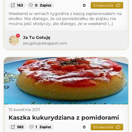
0
163
0
Zapisz
Smakowite
Weekend w ramach tygodnia z kaszą zaplanowałam na
słodko. Nie dlatego, że od poniedziałku do piątku nie
można jeść słodyczy, ale dlatego, że w weekend (...)
Ja Tu Gotuję
jatugotuje.blogspot.com
15 kwietnia 2011
Kaszka kukurydziana z pomidorami
0
582
1
Zapisz
Smakowite