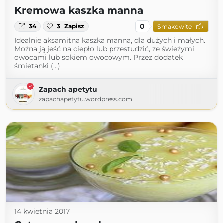
Kremowa kaszka manna
0
34
3
Zapisz
Smakowite
Idealnie aksamitna kaszka manna, dla dużych i małych.
Można ją jeść na ciepło lub przestudzić, ze świeżymi
owocami lub sokiem owocowym. Przez dodatek
śmietanki (...)
Zapach apetytu
zapachapetytu.wordpress.com
14 kwietnia 2017