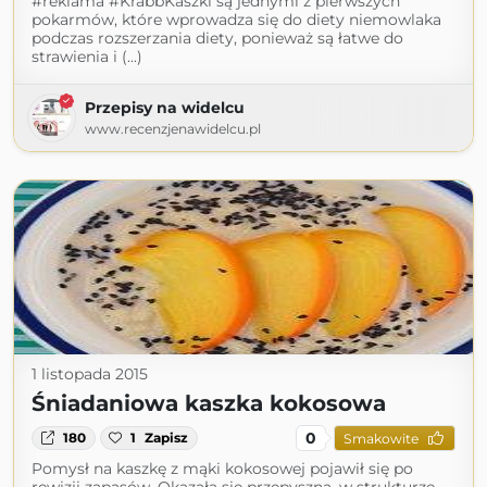
#reklama #KrabbKaszki są jednymi z pierwszych
pokarmów, które wprowadza się do diety niemowlaka
podczas rozszerzania diety, ponieważ są łatwe do
strawienia i (...)
Przepisy na widelcu
www.recenzjenawidelcu.pl
1 listopada 2015
Śniadaniowa kaszka kokosowa
0
180
1
Zapisz
Smakowite
Pomysł na kaszkę z mąki kokosowej pojawił się po