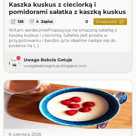
Kaszka kuskus z cieciorką i
pomidorami sałatka z kaszką kuskus
0
126
4
Zapisz
Smakowite
Witam serdeczniePropozycja na smaczną sałatkę z
kaszką kuskus i cieciorką. Sałatka jest prosta w
przygotowaniu i bardzo syta idealnie nadaje się do
podania na (...)
Uwaga Babcia Gotuje
uwagababciagotuje.blogspot.com
6 czerwca 2026