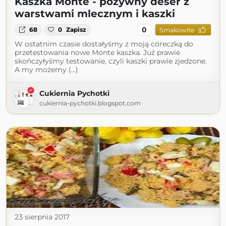
Kaszka Monte - pożywny deser z
warstwami mlecznym i kaszki
0
68
0
Zapisz
Smakowite
W ostatnim czasie dostałyśmy z moją córeczką do
przetestowania nowe Monte kaszka. Już prawie
skończyłyśmy testowanie, czyli kaszki prawie zjedzone.
A my możemy (...)
Cukiernia Pychotki
cukiernia-pychotki.blogspot.com
23 sierpnia 2017