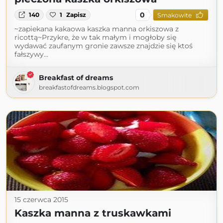
0
140
1
Zapisz
Smakowite
~zapiekana kakaowa kaszka manna orkiszowa z
ricottą~Przykre, że w tak małym i mogłoby się
wydawać zaufanym gronie zawsze znajdzie się ktoś
fałszywy...
Breakfast of dreams
breakfastofdreams.blogspot.com
15 czerwca 2015
Kaszka manna z truskawkami