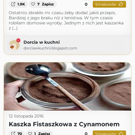
0
1.9K
7
Zapisz
Smakowite
Ostatnio zbrakło mi czasu żeby dodać jakiś przepis.
Bardziej z jego braku niż z lenistwa. W tym czasie
robiłam domowe wyroby. Jednym z nich jest kaszanka
z (...)
Dorcia w kuchni
dorciawkuchni.blogspot.com
12 listopada 2016
Kaszka Fistaszkowa z Cynamonem
0
70
1
Zapisz
Smakowite