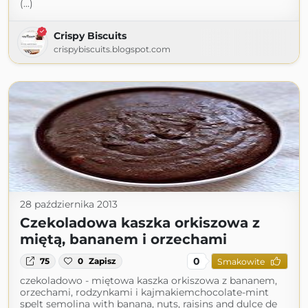
(...)
Crispy Biscuits
crispybiscuits.blogspot.com
28 października 2013
Czekoladowa kaszka orkiszowa z
miętą, bananem i orzechami
0
75
0
Zapisz
Smakowite
czekoladowo - miętowa kaszka orkiszowa z bananem,
orzechami, rodzynkami i kajmakiemchocolate-mint
spelt semolina with banana, nuts, raisins and dulce de