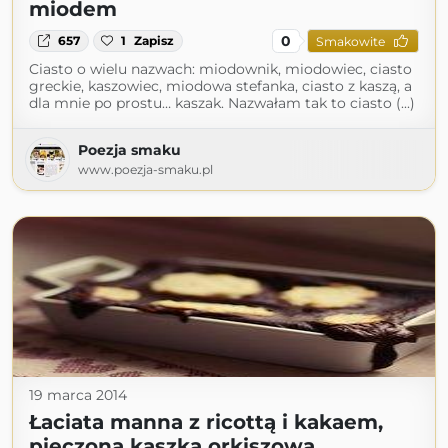
miodem
0
657
1
Zapisz
Smakowite
Ciasto o wielu nazwach: miodownik, miodowiec, ciasto
greckie, kaszowiec, miodowa stefanka, ciasto z kaszą, a
dla mnie po prostu… kaszak. Nazwałam tak to ciasto (...)
Poezja smaku
www.poezja-smaku.pl
19 marca 2014
Łaciata manna z ricottą i kakaem,
pieczona kaszka orkiszowa