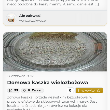
rewizji zapasów. Okazała się przepyszna, w strukturze
nieco podobna do kaszy manny. A samo danie jest (...)
Ale zakwas!
www.alezakwas.pl
17 czerwca 2017
Domowa kaszka wielozbożowa
0
95
0
Zapisz
Smakowite
Zdrowa kaszka i przede wszystkim bezcukrowa, w
przeciwieństwie do sklepowych znanych marek. Jest
idealna na śniadanie, jak również na kolacje dla
malucha już (...)