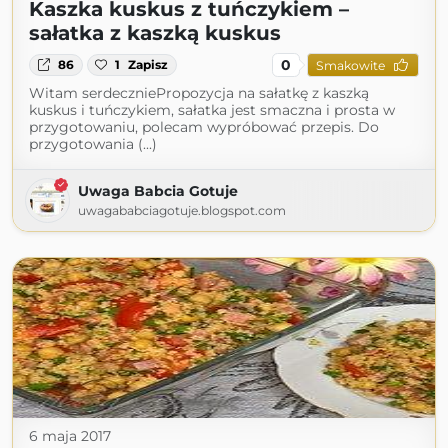
Kaszka kuskus z tuńczykiem –
sałatka z kaszką kuskus
0
86
1
Zapisz
Smakowite
Witam serdeczniePropozycja na sałatkę z kaszką
kuskus i tuńczykiem, sałatka jest smaczna i prosta w
przygotowaniu, polecam wypróbować przepis. Do
przygotowania (...)
Uwaga Babcia Gotuje
uwagababciagotuje.blogspot.com
6 maja 2017