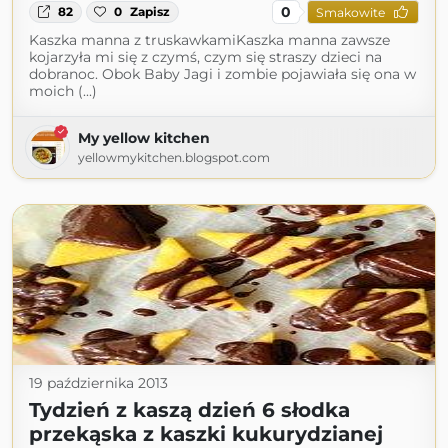
0
82
0
Zapisz
Smakowite
Kaszka manna z truskawkamiKaszka manna zawsze
kojarzyła mi się z czymś, czym się straszy dzieci na
dobranoc. Obok Baby Jagi i zombie pojawiała się ona w
moich (...)
My yellow kitchen
yellowmykitchen.blogspot.com
19 października 2013
Tydzień z kaszą dzień 6 słodka
przekąska z kaszki kukurydzianej