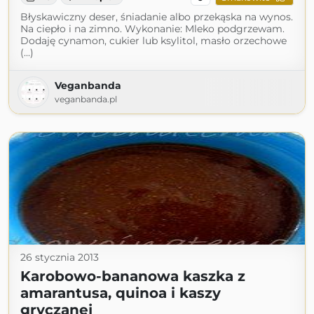
Błyskawiczny deser, śniadanie albo przekąska na wynos.
Na ciepło i na zimno. Wykonanie: Mleko podgrzewam.
Dodaję cynamon, cukier lub ksylitol, masło orzechowe
(...)
Veganbanda
veganbanda.pl
26 stycznia 2013
Karobowo-bananowa kaszka z
amarantusa, quinoa i kaszy
gryczanej