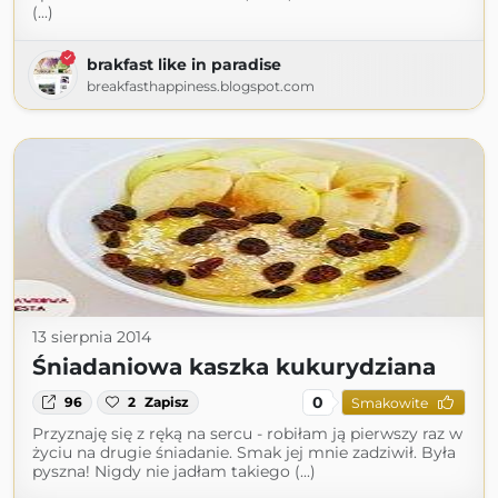
(...)
brakfast like in paradise
breakfasthappiness.blogspot.com
13 sierpnia 2014
Śniadaniowa kaszka kukurydziana
0
96
2
Zapisz
Smakowite
Przyznaję się z ręką na sercu - robiłam ją pierwszy raz w
życiu na drugie śniadanie. Smak jej mnie zadziwił. Była
pyszna! Nigdy nie jadłam takiego (...)