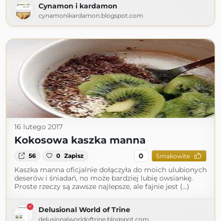
Cynamon i kardamon
cynamonikardamon.blogspot.com
16 lutego 2017
Kokosowa kaszka manna
0
56
0
Zapisz
Smakowite
Kaszka manna oficjalnie dołączyła do moich ulubionych
deserów i śniadań, no może bardziej lubię owsiankę.
Proste rzeczy są zawsze najlepsze, ale fajnie jest (...)
Delusional World of Trine
delusionalworldoftrine.blogspot.com