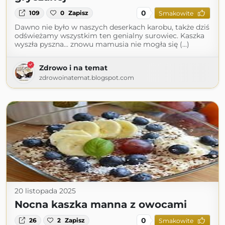
0
109
0
Zapisz
Smakowite
Dawno nie było w naszych deserkach karobu, także dziś
odświeżamy wszystkim ten genialny surowiec. Kaszka
wyszła pyszna... znowu mamusia nie mogła się (...)
Zdrowo i na temat
zdrowoinatemat.blogspot.com
20 listopada 2025
Nocna kaszka manna z owocami
0
26
2
Zapisz
Smakowite