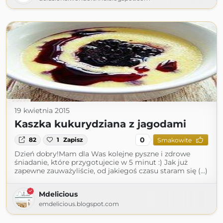
19 kwietnia 2015
Kaszka kukurydziana z jagodami
0
82
1
Zapisz
Smakowite
Dzień dobry!Mam dla Was kolejne pyszne i zdrowe
śniadanie, które przygotujecie w 5 minut :) Jak już
zapewne zauważyliście, od jakiegoś czasu staram się (...)
Mdelicious
emdelicious.blogspot.com