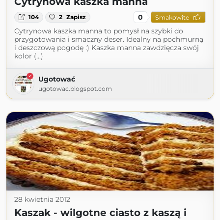
Cytrynowa kaszka manna
0
104
2
Zapisz
Smakowite
Cytrynowa kaszka manna to pomysł na szybki do
przygotowania i smaczny deser. Idealny na pochmurną
i deszczową pogodę :) Kaszka manna zawdzięcza swój
kolor (...)
Ugotować
ugotowac.blogspot.com
28 kwietnia 2012
Kaszak - wilgotne ciasto z kaszą i