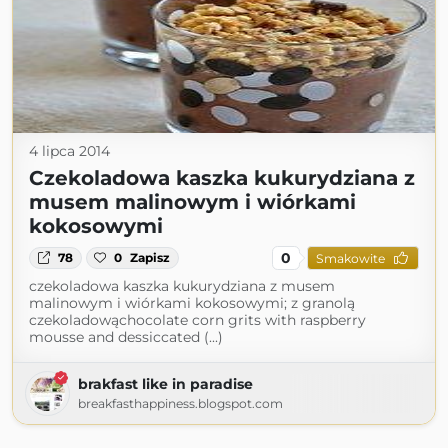
4 lipca 2014
Czekoladowa kaszka kukurydziana z
musem malinowym i wiórkami
kokosowymi
0
78
0
Zapisz
Smakowite
czekoladowa kaszka kukurydziana z musem
malinowym i wiórkami kokosowymi; z granolą
czekoladowąchocolate corn grits with raspberry
mousse and dessiccated (...)
brakfast like in paradise
breakfasthappiness.blogspot.com