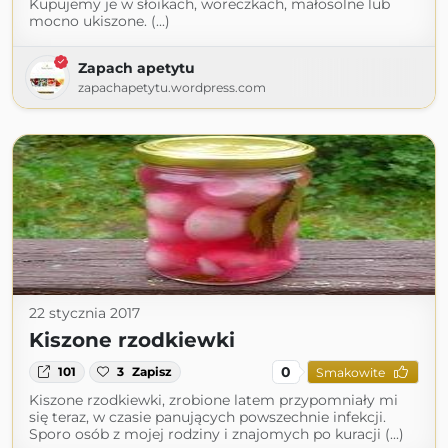
Kupujemy je w słoikach, woreczkach, małosolne lub
mocno ukiszone. (...)
Zapach apetytu
zapachapetytu.wordpress.com
22 stycznia 2017
Kiszone rzodkiewki
0
101
3
Zapisz
Smakowite
Kiszone rzodkiewki, zrobione latem przypomniały mi
się teraz, w czasie panujących powszechnie infekcji.
Sporo osób z mojej rodziny i znajomych po kuracji (...)