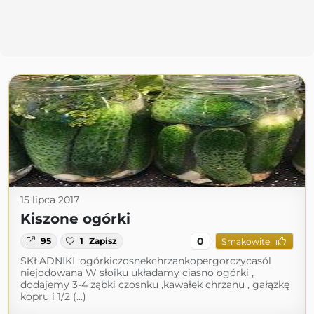
15 lipca 2017
Kiszone ogórki
0
95
1
Zapisz
Smakowite
SKŁADNIKI :ogórkiczosnekchrzankopergorczycasól
niejodowana W słoiku układamy ciasno ogórki ,
dodajemy 3-4 ząbki czosnku ,kawałek chrzanu , gałązkę
kopru i 1/2 (...)