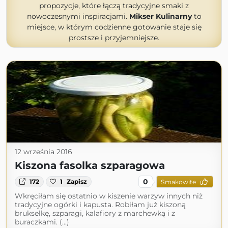
propozycje, które łączą tradycyjne smaki z
nowoczesnymi inspiracjami.
Mikser Kulinarny
to
miejsce, w którym codzienne gotowanie staje się
prostsze i przyjemniejsze.
12 września 2016
Kiszona fasolka szparagowa
0
172
1
Zapisz
Smakowite
Wkręciłam się ostatnio w kiszenie warzyw innych niż
tradycyjne ogórki i kapusta. Robiłam już kiszoną
brukselkę, szparagi, kalafiory z marchewką i z
buraczkami. (...)