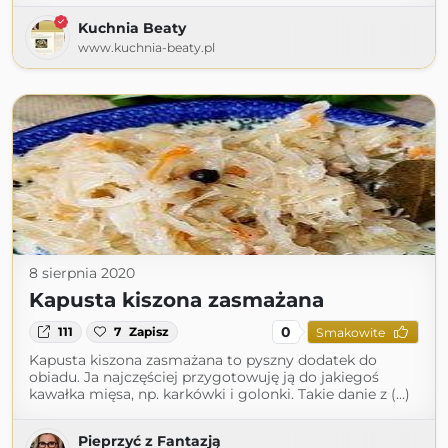
Kuchnia Beaty
www.kuchnia-beaty.pl
8 sierpnia 2020
Kapusta kiszona zasmażana
0
111
7
Zapisz
Smakowite
Kapusta kiszona zasmażana to pyszny dodatek do
obiadu. Ja najczęściej przygotowuję ją do jakiegoś
kawałka mięsa, np. karkówki i golonki. Takie danie z (...)
Pieprzyć z Fantazją