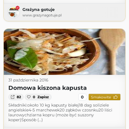
Grażyna gotuje
www.grazynagotuje.pl
31 października 2016
Domowa kiszona kapusta
0
82
0
Zapisz
Smakowite
Składniki:około 10 kg kapusty białej18 dag soliziele
angielskie4-5 marchewek20 ząbków czosnku20 liści
laurowychziarna kopru (może być suszony
koper)Sposób (...)