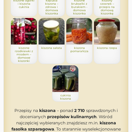
kiszone ogórki
kapusta
kiszone
kiszony
i kiszona
kiszona –
brukselki z
czosnek –
cukinia
zdrowa i
burakiem -
przepis na
domowa
domowa
domową
kiszonka
kiszonka
kiszonkę
kiszone
kiszona sałata
kiszona
kiszona rzepa
rzodkiewki z
pomarańcza
miodem –
domowe
kiszonki
cukinia
kiszona
Przepisy na
kiszona
– ponad
2 710
sprawdzonych i
docenianych
przepisów kulinarnych
. Wśród
najczęściej wybieranych znajdziesz m.in.
kiszona
fasolka szparagowa
. To starannie wyselekcjonowane