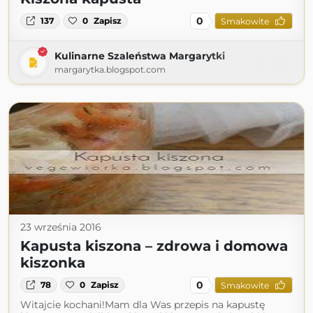
0
137
0
Zapisz
Smakowite
Kulinarne Szaleństwa Margarytki
margarytka.blogspot.com
23 września 2016
Kapusta kiszona – zdrowa i domowa
kiszonka
0
78
0
Zapisz
Smakowite
Witajcie kochani!Mam dla Was przepis na kapustę