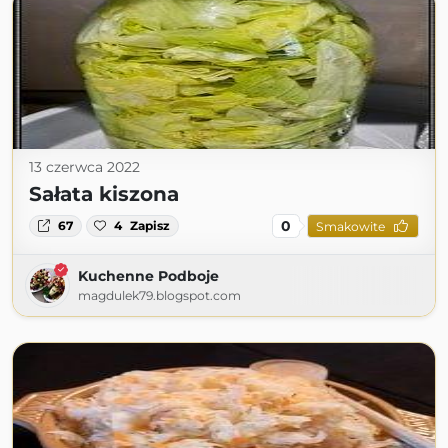
13 czerwca 2022
Sałata kiszona
0
67
4
Zapisz
Smakowite
Kuchenne Podboje
magdulek79.blogspot.com