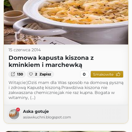
15 czerwca 2014
Domowa kapusta kiszona z
kminkiem i marchewką
0
130
2
Zapisz
Smakowite
Witajcie:)Dziś mam dla Was sposób na domową pyszną
i zdrową Kapustę kiszoną.Prawdziwa kiszona nie
zakwaszana chemicznie,jak nie raz kupna. Bogata w
witaminy, (...)
Aska gotuje
asiawkuchni.blogspot.com