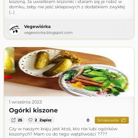
kiszoną. Ja uwielbiam kiszonki i staram się je robić w
domku, żeby nie jeść sklepowych z dodatkiem zwykłej
(...)
Vegewiórka
vegewiorka.blogspot.com
1 września 2023
Ogórki kiszone
0
25
2
Zapisz
Smakowite
Czy w naszym kraju jest ktoś, kto nie lubi ogórków
kiszonych? Mam co do tego wątpliwości ????