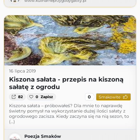
www.kulinarneprzygodygatity.pl
16 lipca 2019
Kiszona sałata - przepis na kiszoną
sałatę z ogrodu
0
82
0
Zapisz
Smakowite
Kiszona sałata – próbowałeś? Dla mnie to naprawdę
świetny pomysł na wykorzystanie dużej ilości sałaty z
ogrodowego zacisza. Kiedy zaczyna się na nią sezon, to
(...)
Poezja Smaków