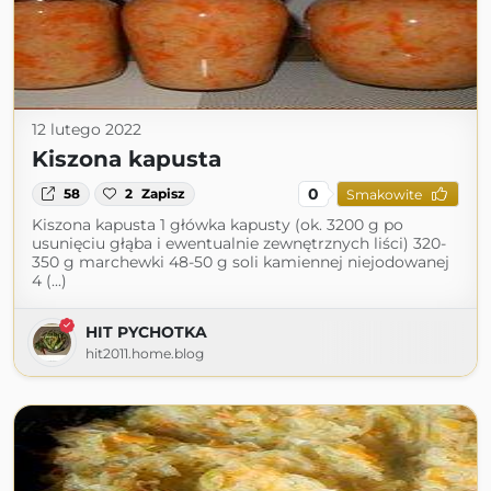
12 lutego 2022
Kiszona kapusta
0
58
2
Zapisz
Smakowite
Kiszona kapusta 1 główka kapusty (ok. 3200 g po
usunięciu głąba i ewentualnie zewnętrznych liści) 320-
350 g marchewki 48-50 g soli kamiennej niejodowanej
4 (...)
HIT PYCHOTKA
hit2011.home.blog