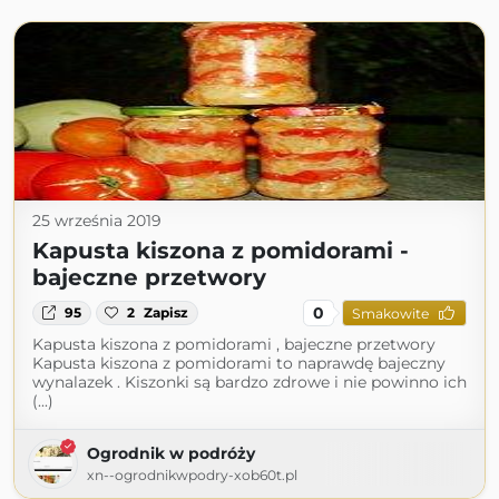
25 września 2019
Kapusta kiszona z pomidorami -
bajeczne przetwory
0
95
2
Zapisz
Smakowite
Kapusta kiszona z pomidorami , bajeczne przetwory
Kapusta kiszona z pomidorami to naprawdę bajeczny
wynalazek . Kiszonki są bardzo zdrowe i nie powinno ich
(...)
Ogrodnik w podróży
xn--ogrodnikwpodry-xob60t.pl