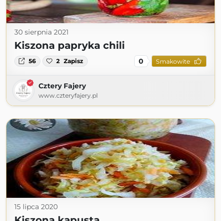
30 sierpnia 2021
Kiszona papryka chili
0
56
2
Zapisz
Smakowite
Cztery Fajery
www.czteryfajery.pl
15 lipca 2020
Kiszona kapusta