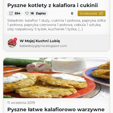
Pyszne kotlety z kalafiora i cukinii
0
554
18
Zapisz
Smakowite
Składniki: kalafior 1 duży, cukinia 1 połowa, papryka żółta
1 połowa, papryka czerwona 1 połowa, cebula 1 sztuka,
olej rzepakowy 5 łyżek, kucharek 1 łyżka, (...)
W Mojej Kuchni Lubię
babiedolygdynia.blogspot.com
11 września 2019
Pyszne łatwe kalafiorowo warzywne