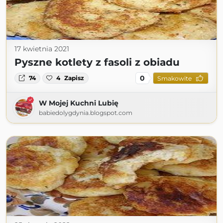
17 kwietnia 2021
Pyszne kotlety z fasoli z obiadu
0
74
4
Zapisz
Smakowite
W Mojej Kuchni Lubię
babiedolygdynia.blogspot.com