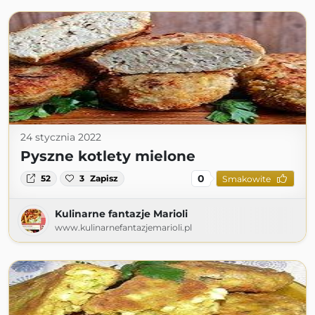
24 stycznia 2022
Pyszne kotlety mielone
0
52
3
Zapisz
Smakowite
Kulinarne fantazje Marioli
www.kulinarnefantazjemarioli.pl