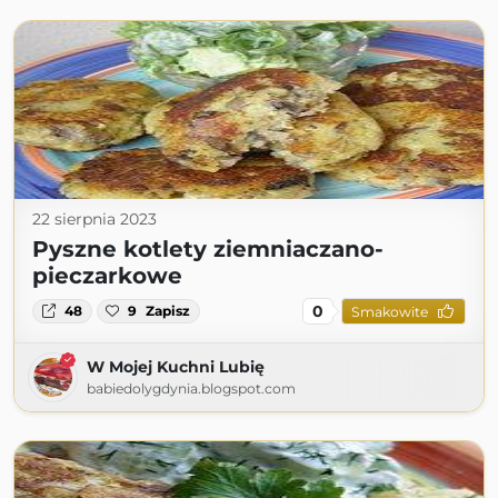
22 sierpnia 2023
Pyszne kotlety ziemniaczano-
pieczarkowe
0
48
9
Zapisz
Smakowite
W Mojej Kuchni Lubię
babiedolygdynia.blogspot.com