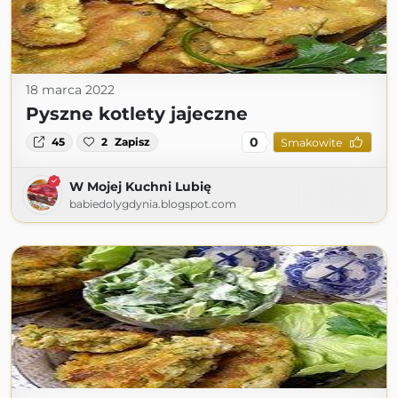
18 marca 2022
Pyszne kotlety jajeczne
0
45
2
Zapisz
Smakowite
W Mojej Kuchni Lubię
babiedolygdynia.blogspot.com