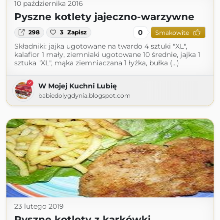
10 października 2016
Pyszne kotlety jajeczno-warzywne
0
298
3
Zapisz
Smakowite
Składniki: jajka ugotowane na twardo 4 sztuki "XL",
kalafior 1 mały, ziemniaki ugotowane 10 średnie, jajka 1
sztuka "XL", mąka ziemniaczana 1 łyżka, bułka (...)
W Mojej Kuchni Lubię
babiedolygdynia.blogspot.com
23 lutego 2019
Pyszne kotlety z karkówki