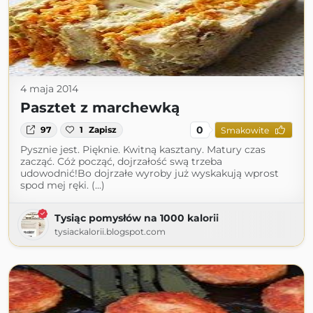
4 maja 2014
Pasztet z marchewką
0
97
1
Zapisz
Smakowite
Pysznie jest. Pięknie. Kwitną kasztany. Matury czas
zacząć. Cóż począć, dojrzałość swą trzeba
udowodnić!Bo dojrzałe wyroby już wyskakują wprost
spod mej ręki. (...)
Tysiąc pomysłów na 1000 kalorii
tysiackalorii.blogspot.com