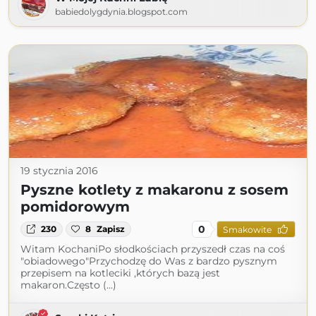
babiedolygdynia.blogspot.com
19 stycznia 2016
Pyszne kotlety z makaronu z sosem
pomidorowym
0
230
8
Zapisz
Smakowite
Witam KochaniPo słodkościach przyszedł czas na coś
"obiadowego"Przychodzę do Was z bardzo pysznym
przepisem na kotleciki ,których bazą jest
makaron.Często (...)