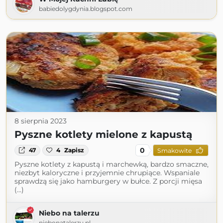
babiedolygdynia.blogspot.com
8 sierpnia 2023
Pyszne kotlety mielone z kapustą
0
47
4
Zapisz
Smakowite
Pyszne kotlety z kapustą i marchewką, bardzo smaczne,
niezbyt kaloryczne i przyjemnie chrupiące. Wspaniale
sprawdzą się jako hamburgery w bułce. Z porcji mięsa
(...)
Niebo na talerzu
niebonatalerzu.pl