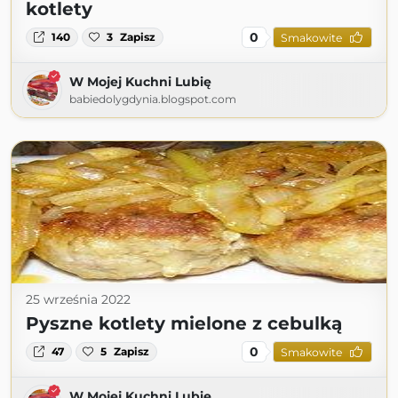
kotlety
0
140
3
Zapisz
Smakowite
W Mojej Kuchni Lubię
babiedolygdynia.blogspot.com
25 września 2022
Pyszne kotlety mielone z cebulką
0
47
5
Zapisz
Smakowite
W Mojej Kuchni Lubię