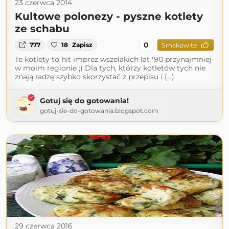
23 czerwca 2014
Kultowe polonezy - pyszne kotlety
ze schabu
0
777
18
Zapisz
Smakowite
Te kotlety to hit imprez wszelakich lat '90 przynajmniej
w moim regionie ;) Dla tych, którzy kotletów tych nie
znają radzę szybko skorzystać z przepisu i (...)
Gotuj się do gotowania!
gotuj-sie-do-gotowania.blogspot.com
29 czerwca 2016