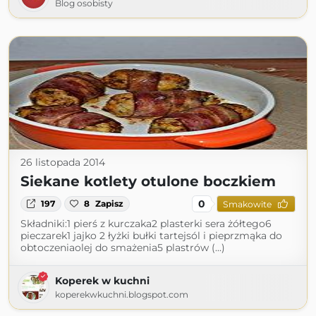
Blog osobisty
26 listopada 2014
Siekane kotlety otulone boczkiem
0
197
8
Zapisz
Smakowite
Składniki:1 pierś z kurczaka2 plasterki sera żółtego6
pieczarek1 jajko 2 łyżki bułki tartejsól i pieprzmąka do
obtoczeniaolej do smażenia5 plastrów (...)
Koperek w kuchni
koperekwkuchni.blogspot.com