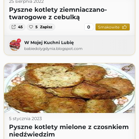
25 sierpnia 2022
Pyszne kotlety ziemniaczano-
twarogowe z cebulką
0
45
5
Zapisz
Smakowite
W Mojej Kuchni Lubię
babiedolygdynia.blogspot.com
5 stycznia 2023
Pyszne kotlety mielone z czosnkiem
niedźwiedzim