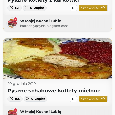
0
141
6
Zapisz
Smakowite
W Mojej Kuchni Lubię
babiedolygdynia.blogspot.com
29 grudnia 2019
Pyszne schabowe kotlety mielone
0
160
4
Zapisz
Smakowite
W Mojej Kuchni Lubię