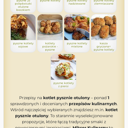
pyszne 25
pyszne kotlety
pyszne kotlety
pyszne kotlety
polędwiczki
nadziewane
ziemniaczane
otulone
boczkiem
pyszne kotlety
kotlety
pyszne kotlety
kasza
sojowe
pożarskie -
mielone
gryczana=
pyszne
pyszne kotlety
pyszne kotlety
z piersi
Przepisy na
kotlet pysznie otulony
– ponad
1
sprawdzonych i docenianych
przepisów kulinarnych
.
Wśród najczęściej wybieranych znajdziesz m.in.
kotlet
pysznie otulony
. To starannie wyselekcjonowane
propozycje, które łączą tradycyjne smaki z
nowoczesnymi inspiracjami.
Mikser Kulinarny
to