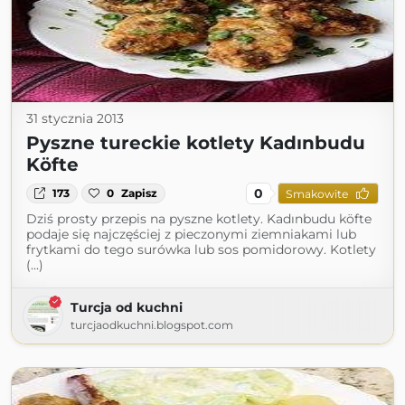
31 stycznia 2013
Pyszne tureckie kotlety Kadınbudu
Köfte
0
173
0
Zapisz
Smakowite
Dziś prosty przepis na pyszne kotlety. Kadınbudu köfte
podaje się najczęściej z pieczonymi ziemniakami lub
frytkami do tego surówka lub sos pomidorowy. Kotlety
(...)
Turcja od kuchni
turcjaodkuchni.blogspot.com