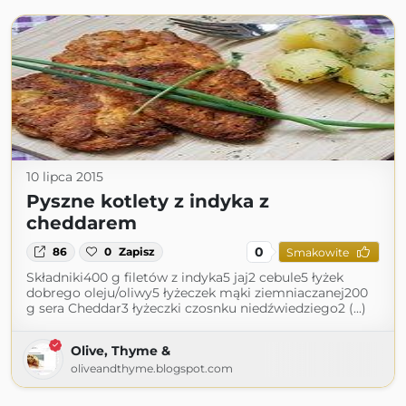
10 lipca 2015
Pyszne kotlety z indyka z
cheddarem
0
86
0
Zapisz
Smakowite
Składniki400 g filetów z indyka5 jaj2 cebule5 łyżek
dobrego oleju/oliwy5 łyżeczek mąki ziemniaczanej200
g sera Cheddar3 łyżeczki czosnku niedźwiedziego2 (...)
Olive, Thyme &
oliveandthyme.blogspot.com