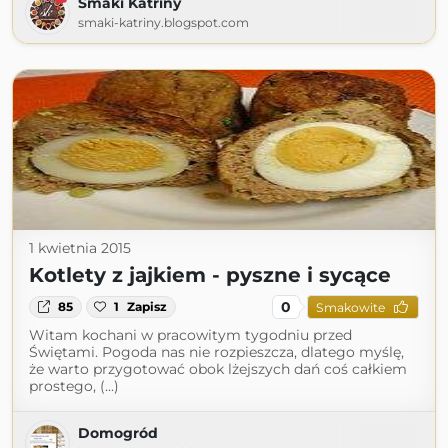
Smaki Katriny
smaki-katriny.blogspot.com
1 kwietnia 2015
Kotlety z jajkiem - pyszne i sycące
0
85
1
Zapisz
Smakowite
Witam kochani w pracowitym tygodniu przed
Świętami. Pogoda nas nie rozpieszcza, dlatego myślę,
że warto przygotować obok lżejszych dań coś całkiem
prostego, (...)
Domogród