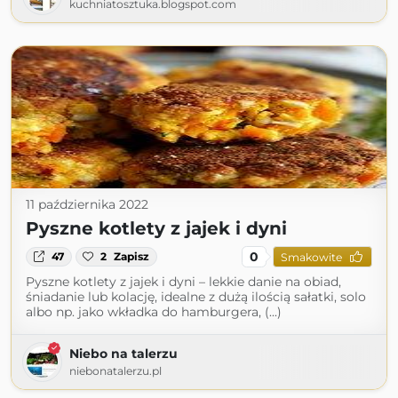
kuchniatosztuka.blogspot.com
11 października 2022
Pyszne kotlety z jajek i dyni
0
47
2
Zapisz
Smakowite
Pyszne kotlety z jajek i dyni – lekkie danie na obiad,
śniadanie lub kolację, idealne z dużą ilością sałatki, solo
albo np. jako wkładka do hamburgera, (...)
Niebo na talerzu
niebonatalerzu.pl