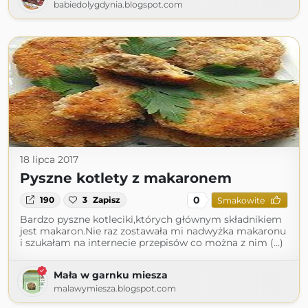
babiedolygdynia.blogspot.com
18 lipca 2017
Pyszne kotlety z makaronem
0
190
3
Zapisz
Smakowite
Bardzo pyszne kotleciki,których głównym składnikiem
jest makaron.Nie raz zostawała mi nadwyżka makaronu
i szukałam na internecie przepisów co można z nim (...)
Mała w garnku miesza
malawymiesza.blogspot.com