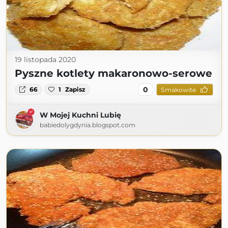
19 listopada 2020
Pyszne kotlety makaronowo-serowe
0
66
1
Zapisz
Smakowite
W Mojej Kuchni Lubię
babiedolygdynia.blogspot.com