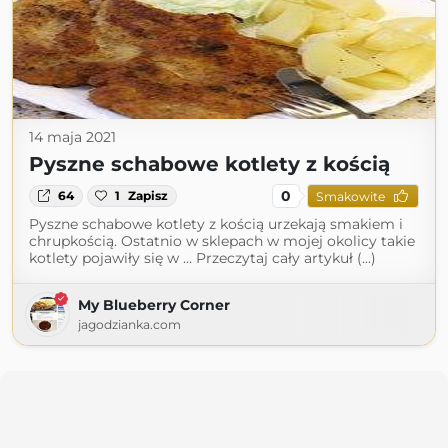
14 maja 2021
Pyszne schabowe kotlety z kością
0
64
1
Zapisz
Smakowite
Pyszne schabowe kotlety z kością urzekają smakiem i
chrupkością. Ostatnio w sklepach w mojej okolicy takie
kotlety pojawiły się w … Przeczytaj cały artykuł (...)
My Blueberry Corner
jagodzianka.com