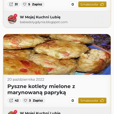
0
31
5
Zapisz
Smakowite
W Mojej Kuchni Lubię
babiedolygdynia.blogspot.com
20 października 2022
Pyszne kotlety mielone z
marynowaną papryką
0
42
3
Zapisz
Smakowite
W Mojej Kuchni Lubię