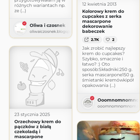
12 kwietnia 2013
różnych wariantach np.
ze (...)
Kolorowy krem do
cupcakes z serka
mascarpone
Oliwa i czosnek
dekorowanie
babeczek
oliwaiczosnek.blogspot.com
2.7K
2
Jak zrobić najlepszy
krem do cupcakes?
Szybko, smacznie i
łatwo? :) Oto
sposób:Składniki:250 g.
serka mascarpone150 g.
śmietanki kremówkipół
opakowania (...)
Ooomnomnomno
ooomnomnomnom.bl
23 stycznia 2025
Orzechowy krem do
pączków z białą
czekoladą i
mascarpone