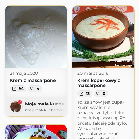
21 maja 2020
20 marca 2016
Krem z mascarpone
Krem koperkowy z
mascarpone
94
4
13
0
To, że znów jest zupa-
Moje małe kucharzenie
krem wcale nie
mojemalekucharzenie.blogspot.com
oznacza, że tylko takie
zupy lubię i gotuję. Po
prostu tak się zdarzyło.
W zupie tej
sympatycznie czuć