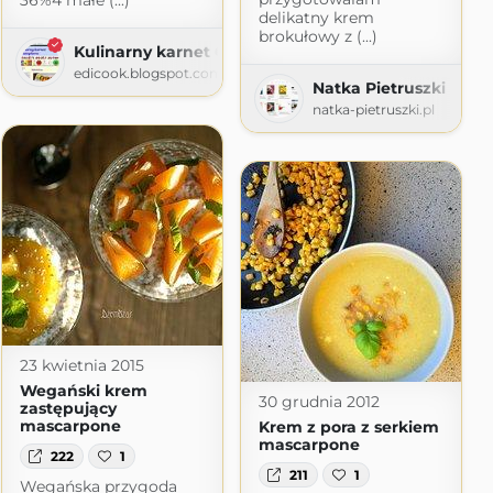
36%4 małe (...)
delikatny krem
brokułowy z (...)
Kulinarny karnet Christophera
edicook.blogspot.com
Natka Pietruszki
natka-pietruszki.pl
23 kwietnia 2015
Wegański krem
30 grudnia 2012
zastępujący
mascarpone
Krem z pora z serkiem
mascarpone
222
1
211
1
Wegańska przygoda