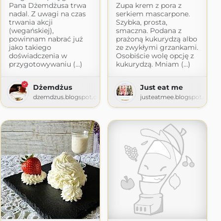
Pana Dżemdżusa trwa
Zupa krem z pora z
m
nadal. Z uwagi na czas
serkiem mascarpone.
trwania akcji
Szybka, prosta,
(wegańskiej),
smaczna. Podana z
powinnam nabrać już
prażoną kukurydzą albo
jako takiego
ze zwykłymi grzankami.
doświadczenia w
Osobiście wolę opcję z
przygotowywaniu (...)
kukurydzą. Mniam (...)
Dżemdżus
Just eat me
dzemdzus.blogspot.com
justeatmee.blogspot.com