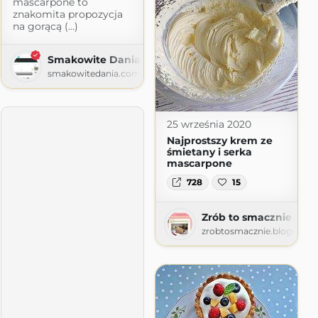
mascarpone to
znakomita propozycja
na gorącą (...)
Smakowite Dania
smakowitedania.com
25 września 2020
Najprostszy krem ze
śmietany i serka
mascarpone
728
15
Zrób to smacznie
zrobtosmacznie.blogspot.