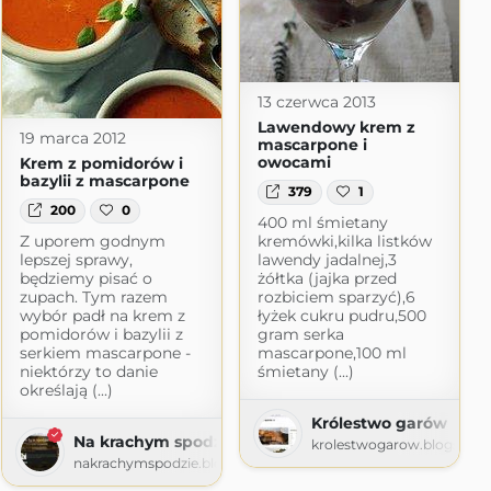
13 czerwca 2013
Lawendowy krem z
19 marca 2012
mascarpone i
owocami
Krem z pomidorów i
bazylii z mascarpone
379
1
200
0
400 ml śmietany
Z uporem godnym
kremówki,kilka listków
lepszej sprawy,
lawendy jadalnej,3
będziemy pisać o
żółtka (jajka przed
zupach. Tym razem
rozbiciem sparzyć),6
wybór padł na krem z
łyżek cukru pudru,500
pomidorów i bazylii z
gram serka
serkiem mascarpone -
mascarpone,100 ml
niektórzy to danie
śmietany (...)
określają (...)
Królestwo garów
Na krachym spodzie
krolestwogarow.blogspot
nakrachymspodzie.blogspot.com