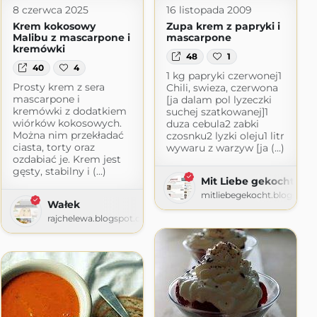
8 czerwca 2025
16 listopada 2009
Krem kokosowy
Zupa krem z papryki i
Malibu z mascarpone i
mascarpone
kremówki
48
1
40
4
1 kg papryki czerwonej1
m
Prosty krem z sera
Chili, swieza, czerwona
mascarpone i
[ja dalam pol lyzeczki
kremówki z dodatkiem
suchej szatkowanej]1
wiórków kokosowych.
duza cebula2 zabki
Można nim przekładać
czosnku2 lyzki oleju1 litr
ciasta, torty oraz
wywaru z warzyw [ja (...)
ozdabiać je. Krem jest
gęsty, stabilny i (...)
Mit Liebe gekocht (w
mitliebegekocht.blogspot
Wałek
rajchelewa.blogspot.com