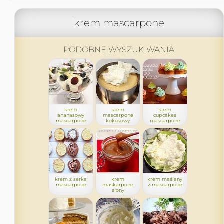
krem mascarpone
PODOBNE WYSZUKIWANIA
krem
krem
krem
ananasowy
mascarpone
cupcakes
mascarpone
kokosowy
mascarpone
krem z serka
krem
krem maślany
mascarpone
maskarpone
z mascarpone
słony