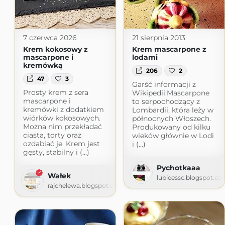
7 czerwca 2026
21 sierpnia 2013
Krem kokosowy z
Krem mascarpone z
mascarpone i
lodami
kremówką
206
2
47
3
Garść informacji z
Prosty krem z sera
Wikipedii:Mascarpone
mascarpone i
to serpochodzący z
kremówki z dodatkiem
Lombardii, która leży w
wiórków kokosowych.
północnych Włoszech.
Można nim przekładać
Produkowany od kilku
ciasta, torty oraz
wieków głównie w Lodi
ozdabiać je. Krem jest
i (...)
gęsty, stabilny i (...)
Pychotkaaa
Wałek
lubieessc.blogspot.co
rajchelewa.blogspot.com