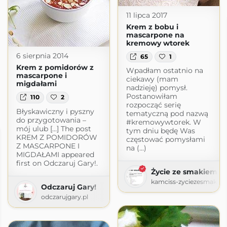
11 lipca 2017
Krem z bobu i
mascarpone na
kremowy wtorek
6 sierpnia 2014
65
1
Krem z pomidorów z
Wpadłam ostatnio na
mascarpone i
ciekawy (mam
migdałami
nadzieję) pomysł.
Postanowiłam
110
2
rozpocząć serię
Błyskawiczny i pyszny
tematyczną pod nazwą
do przygotowania –
#kremowywtorek. W
mój ulub […] The post
tym dniu będę Was
KREM Z POMIDORÓW
częstować pomysłami
Z MASCARPONE I
na (...)
MIGDAŁAMI appeared
first on Odczaruj Gary!.
Życie ze smakiem
kamciss-zyciezesmakie
Odczaruj Gary!
odczarujgary.pl