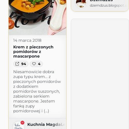
dzemdzus.blogspot.c
14 marca 2018
Krem z pieczonych
pomidorów z
mascarpone
94
4
Niesamowicie dobra
zupa typu krem... z
pieczonych pomidorów
z dodatkiem
pomidorów suszonych,
zabielona serkiem
mascarpone. Jestem
fanką zupy
pomidorowej i (...)
Kuchnia MagdaLeny