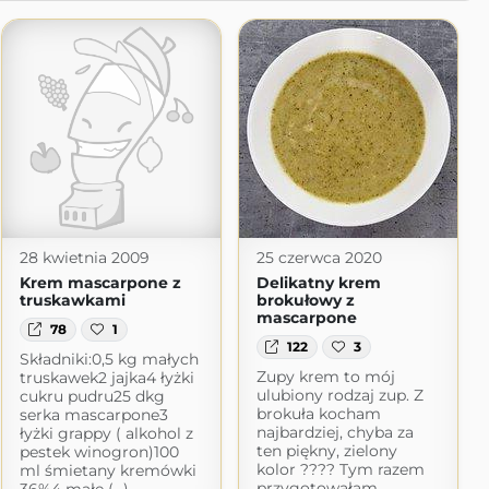
28 kwietnia 2009
25 czerwca 2020
Krem mascarpone z
Delikatny krem
truskawkami
brokułowy z
mascarpone
78
1
122
3
Składniki:0,5 kg małych
Zupy krem to mój
truskawek2 jajka4 łyżki
ulubiony rodzaj zup. Z
cukru pudru25 dkg
brokuła kocham
serka mascarpone3
najbardziej, chyba za
łyżki grappy ( alkohol z
ten piękny, zielony
pestek winogron)100
kolor ???? Tym razem
ml śmietany kremówki
przygotowałam