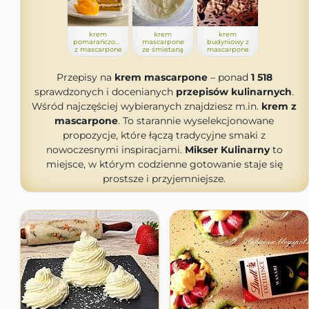
krem
krem
krem
pomarańczowy
mascarpone
budyniowy z
z mascarpone
ze śmietaną
mascarpone
Przepisy na
krem mascarpone
– ponad
1 518
sprawdzonych i docenianych
przepisów kulinarnych
.
Wśród najczęściej wybieranych znajdziesz m.in.
krem z
mascarpone
. To starannie wyselekcjonowane
propozycje, które łączą tradycyjne smaki z
nowoczesnymi inspiracjami.
Mikser Kulinarny
to
miejsce, w którym codzienne gotowanie staje się
prostsze i przyjemniejsze.