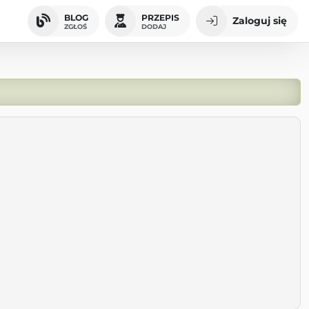
BLOG
PRZEPIS
Zaloguj się
ZGŁOŚ
DODAJ