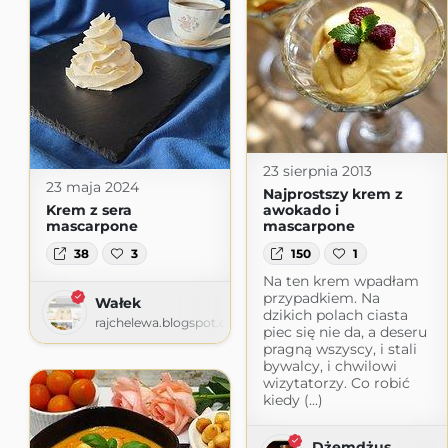
23 sierpnia 2013
23 maja 2024
Najprostszy krem z
Krem z sera
awokado i
mascarpone
mascarpone
38
3
150
1
Na ten krem wpadłam
przypadkiem. Na
Wałek
dzikich polach ciasta
rajchelewa.blogspot.com
piec się nie da, a deseru
pragną wszyscy, i stali
bywalcy, i chwilowi
wizytatorzy. Co robić
kiedy (...)
Dżemdżus