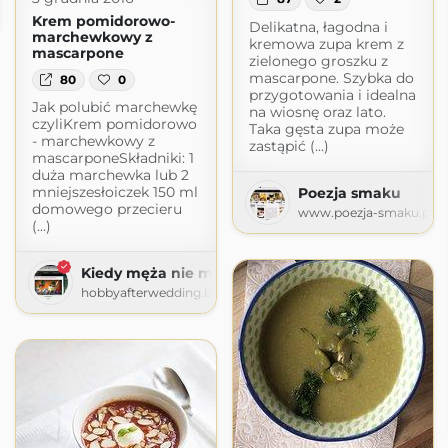
om
Krem pomidorowo-
Delikatna, łagodna i
marchewkowy z
kremowa zupa krem z
mascarpone
zielonego groszku z
mascarpone. Szybka do
80
0
przygotowania i idealna
Jak polubić marchewkę
na wiosnę oraz lato.
czyliKrem pomidorowo
Taka gęsta zupa może
- marchewkowy z
zastąpić (...)
mascarponeSkładniki: 1
duża marchewka lub 2
mniejszesłoiczek 150 ml
Poezja smaku
domowego przecieru
www.poezja-smaku.pl
(...)
Kiedy męża nie ma w domu - Żony harcują!
hobbyafterwedding.blogspot.com