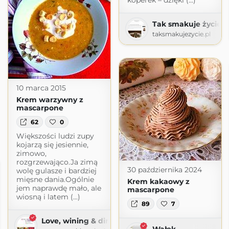
koperek – dzięki (...)
Tak smakuje życie
taksmakujezycie.pl
10 marca 2015
Krem warzywny z
mascarpone
62
0
Większości ludzi zupy
kojarzą się jesiennie,
zimowo,
rozgrzewająco.Ja zimą
30 października 2024
wolę gulasze i bardziej
mięsne dania.Ogólnie
Krem kakaowy z
jem naprawdę mało, ale
mascarpone
wiosną i latem (...)
89
7
Love, wining & dining
Wałek