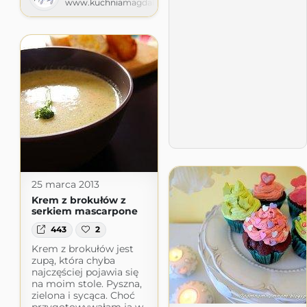
www.kuchniamagdaleny.pl
25 marca 2013
Krem z brokułów z
serkiem mascarpone
443
2
Krem z brokułów jest
zupą, która chyba
najczęściej pojawia się
na moim stole. Pyszna,
zielona i sycąca. Choć
przygotowywałam ją w