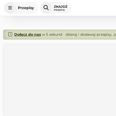
ZNAJDŹ
Przepisy
PRZEPIS
Dołącz do nas
w 5 sekund - zbieraj i dodawaj przepisy, 