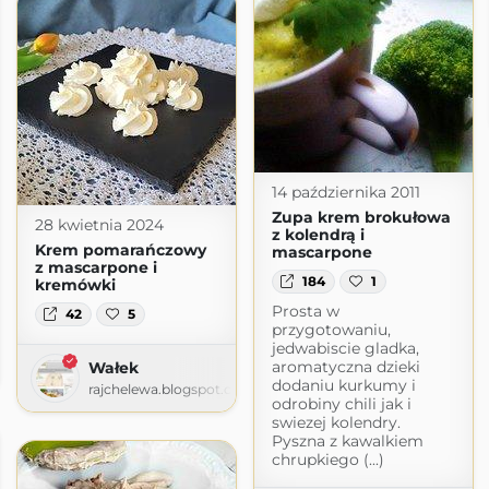
14 października 2011
Zupa krem brokułowa
28 kwietnia 2024
z kolendrą i
Krem pomarańczowy
mascarpone
z mascarpone i
184
1
kremówki
Prosta w
42
5
przygotowaniu,
jedwabiscie gladka,
m!
aromatyczna dzieki
Wałek
ogspot.com
dodaniu kurkumy i
rajchelewa.blogspot.com
odrobiny chili jak i
swiezej kolendry.
Pyszna z kawalkiem
chrupkiego (...)