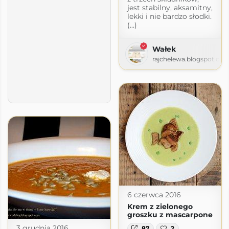
jest stabilny, aksamitny,
lekki i nie bardzo słodki.
(...)
Wałek
rajchelewa.blogspot.co
6 czerwca 2016
Krem z zielonego
groszku z mascarpone
3 grudnia 2016
87
2