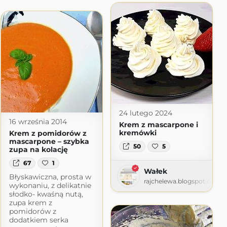
24 lutego 2024
16 września 2014
Krem z mascarpone i
kremówki
Krem z pomidorów z
mascarpone – szybka
50
5
zupa na kolację
67
1
Wałek
Błyskawiczna, prosta w
rajchelewa.blogspot.com
m.blogspot.com
wykonaniu, z delikatnie
słodko- kwaśną nutą,
zupa krem z
pomidorów z
dodatkiem serka