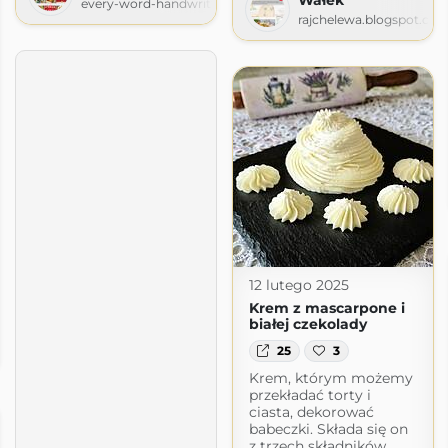
every-word-handwritten.blogspot.com
rajchelewa.blogspot.co
12 lutego 2025
Krem z mascarpone i
białej czekolady
25
3
m
Krem, którym możemy
przekładać torty i
ciasta, dekorować
babeczki. Składa się on
z trzech składników,