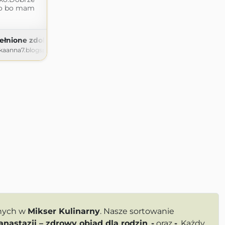
yło bo mam
ełnione zdolności kulinarne
kaanna7.blogspot.com
pnych w
Mikser Kulinarny
. Nasze sortowanie
anastazji – zdrowy obiad dla rodzin
,
-
oraz
-
. Każdy