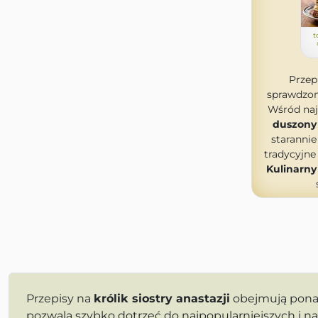
t
Przep
sprawdzon
Wśród naj
duszony 
starannie
tradycyjne
Kulinarny
Przepisy na
królik siostry anastazji
obejmują pon
pozwala szybko dotrzeć do najpopularniejszych i n