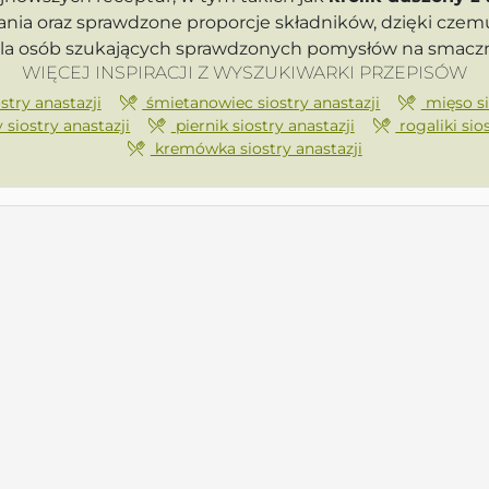
nia oraz sprawdzone proporcje składników, dzięki czemu
dla osób szukających sprawdzonych pomysłów na smaczn
WIĘCEJ INSPIRACJI Z WYSZUKIWARKI PRZEPISÓW
try anastazji
śmietanowiec siostry anastazji
mięso si
iostry anastazji
piernik siostry anastazji
rogaliki sio
kremówka siostry anastazji