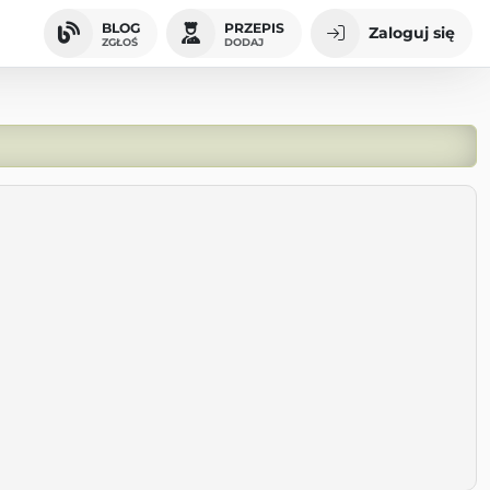
BLOG
PRZEPIS
Zaloguj się
ZGŁOŚ
DODAJ