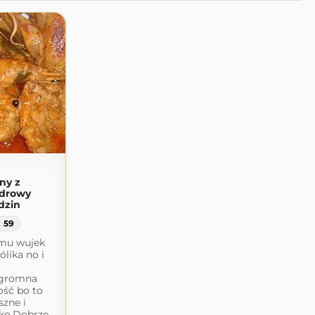
ny z
zdrowy
dzin
59
emu wujek
ólika no i
Ogromna
ość bo to
szne i
ko.Dobrze