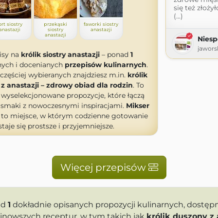
się też złoż
(...)
ort siostry
przekąski
faworki siostry
anastazji
siostry
anastazji
anastazji
Niesp
jawors
isy na
królik siostry anastazji
– ponad
1
ych i docenianych
przepisów kulinarnych
.
częściej wybieranych znajdziesz m.in.
królik
z anastazji – zdrowy obiad dla rodzin
. To
 wyselekcjonowane propozycje, które łączą
 smaki z nowoczesnymi inspiracjami.
Mikser
to miejsce, w którym codzienne gotowanie
staje się prostsze i przyjemniejsze.
Więcej przepisów
ad
1
dokładnie opisanych propozycji kulinarnych, dostę
ajnowszych receptur, w tym takich jak
królik duszony z 