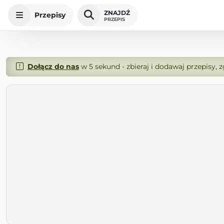
ZNAJDŹ
Przepisy
PRZEPIS
Dołącz do nas
w 5 sekund - zbieraj i dodawaj przepisy, 