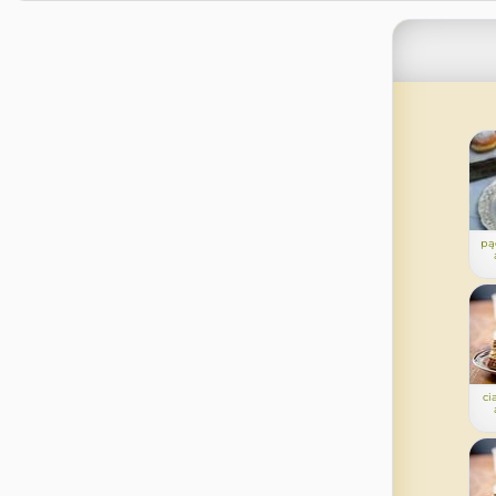
pą
ci