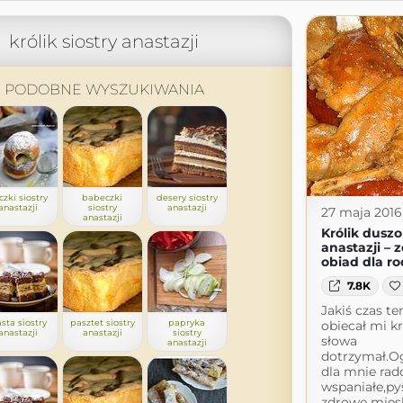
królik siostry anastazji
PODOBNE WYSZUKIWANIA
czki siostry
babeczki
desery siostry
anastazji
siostry
anastazji
27 maja 2016
anastazji
Królik duszo
anastazji – 
obiad dla ro
7.8K
Jakiś czas t
asta siostry
pasztet siostry
papryka
obiecał mi kr
anastazji
anastazji
siostry
słowa
anastazji
dotrzymał.
dla mnie rad
wspaniałe,py
zdrowe mięs