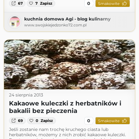
0
67
7
Zapisz
Smakowite
kuchnia domowa Agi - blog kulinarny
www.swojskiejedzonko72.com.pl
24 sierpnia 2013
Kakaowe kuleczki z herbatników i
bakalii bez pieczenia
0
69
0
Zapisz
Smakowite
Jeśli zostanie nam trochę kruchego ciasta lub
herbatników, możemy z nich zrobić kakaowe kuleczki.