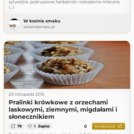
sylwestra. pokruszone herbatniki roztopiona mleczna
(...)
W krainie smaku
wkrainiesmaku.pl
20 listopada 2015
Pralinki krówkowe z orzechami
laskowymi, ziemnymi, migdałami i
słonecznikiem
0
79
1
Zapisz
Smakowite