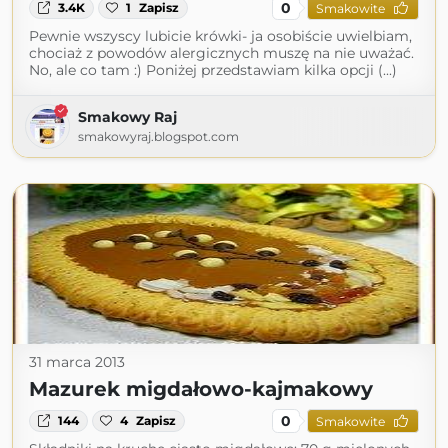
0
3.4K
1
Zapisz
Smakowite
Pewnie wszyscy lubicie krówki- ja osobiście uwielbiam,
chociaż z powodów alergicznych muszę na nie uważać.
No, ale co tam :) Poniżej przedstawiam kilka opcji (...)
Smakowy Raj
smakowyraj.blogspot.com
31 marca 2013
Mazurek migdałowo-kajmakowy
0
144
4
Zapisz
Smakowite