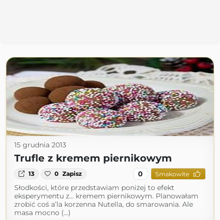
15 grudnia 2013
Trufle z kremem piernikowym
0
13
0
Zapisz
Smakowite
Słodkości, które przedstawiam poniżej to efekt
eksperymentu z… kremem piernikowym. Planowałam
zrobić coś a’la korzenna Nutella, do smarowania. Ale
masa mocno (...)