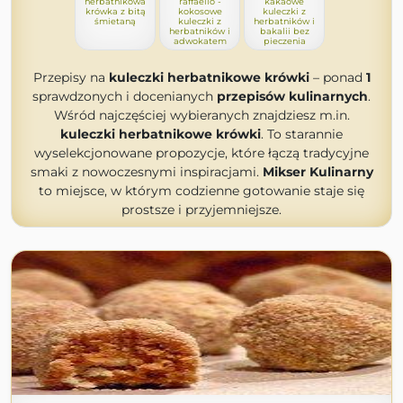
herbatnikowa
raffaello -
kakaowe
krówka z bitą
kokosowe
kuleczki z
śmietaną
kuleczki z
herbatników i
herbatników i
bakalii bez
adwokatem
pieczenia
Przepisy na
kuleczki herbatnikowe krówki
– ponad
1
sprawdzonych i docenianych
przepisów kulinarnych
.
Wśród najczęściej wybieranych znajdziesz m.in.
kuleczki herbatnikowe krówki
. To starannie
wyselekcjonowane propozycje, które łączą tradycyjne
smaki z nowoczesnymi inspiracjami.
Mikser Kulinarny
to miejsce, w którym codzienne gotowanie staje się
prostsze i przyjemniejsze.