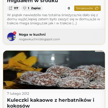
migdałem w środku
0
117
1
Zapisz
Smakowite
W piątek nawiedziła nas totalna śnieżyca,nie dało się z
domu wyjść,lepiej zatem było zaszyć się w domu,a,że w
trakcie mega śniegu,tak jak i w trakcie (...)
Noga w kuchni
nogawkuchni.blogspot.com
7 lutego 2012
Kuleczki kakaowe z herbatników i
kokosów