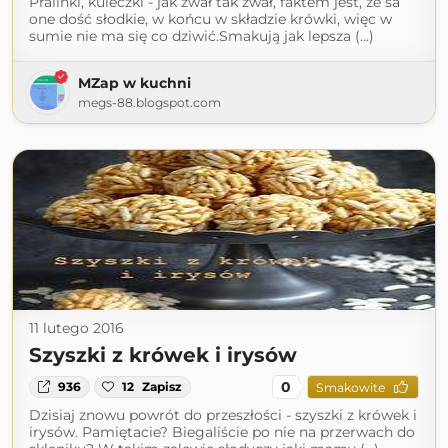
Pralinki, kuleczki - jak zwał tak zwał, faktem jest, że sa
one dość słodkie, w końcu w składzie krówki, więc w
sumie nie ma się co dziwić.Smakują jak lepsza (...)
MZap w kuchni
megs-88.blogspot.com
11 lutego 2016
Szyszki z krówek i irysów
0
936
12
Zapisz
Smakowite
Dzisiaj znowu powrót do przeszłości - szyszki z krówek i
irysów. Pamiętacie? Biegaliście po nie na przerwach do