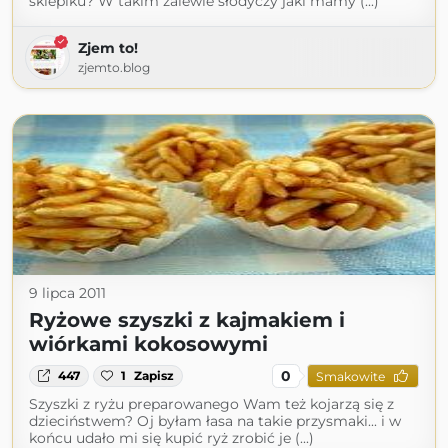
sklepiku? W takim zalewie słodyczy jaki mamy (...)
Zjem to!
zjemto.blog
9 lipca 2011
Ryżowe szyszki z kajmakiem i
wiórkami kokosowymi
0
447
1
Zapisz
Smakowite
Szyszki z ryżu preparowanego Wam też kojarzą się z
dzieciństwem? Oj byłam łasa na takie przysmaki... i w
końcu udało mi się kupić ryż zrobić je (...)