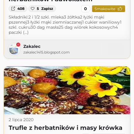
0
408
5
Zapisz
Smakowite
Składniki:2 i 1/2 szkl. mleka3 żółtka2 łyżki mąki
pszennej3 łyżki mąki ziemniaczanej1 cukier waniliowy1
szkl. cukru30 dag masła25 dag wiórek kokosowych4
paczki (...)
Zakalec
zakalec1415.blogspot.com
2 lipca 2020
Trufle z herbatników i masy krówka