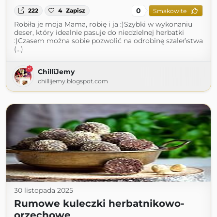
0
222
4
Zapisz
Smakowite
Robiła je moja Mama, robię i ja :)Szybki w wykonaniu
deser, który idealnie pasuje do niedzielnej herbatki
:)Czasem można sobie pozwolić na odrobinę szaleństwa
(...)
ChilliJemy
chillijemy.blogspot.com
30 listopada 2025
Rumowe kuleczki herbatnikowo-
orzechowe