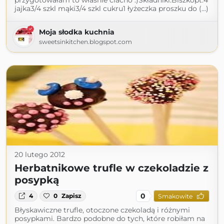
przygotowałam to właśnie ciacho :)Składniki:Biszkopt:4
jajka3/4 szkl mąki3/4 szkl cukru1 łyżeczka proszku do (...)
Moja słodka kuchnia
sweetsinkitchen.blogspot.com
20 lutego 2012
Herbatnikowe trufle w czekoladzie z
posypką
0
4
0
Zapisz
Smakowite
Błyskawiczne trufle, otoczone czekoladą i różnymi
posypkami. Bardzo podobne do tych, które robiłam na