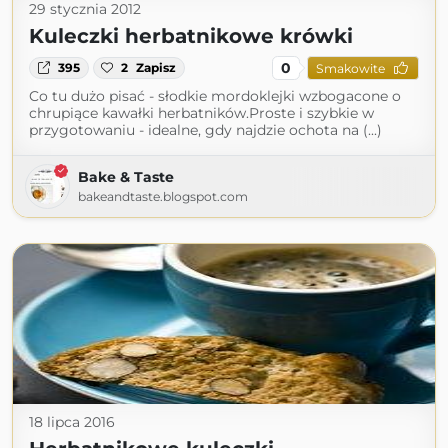
29 stycznia 2012
Kuleczki herbatnikowe krówki
0
395
2
Zapisz
Smakowite
Co tu dużo pisać - słodkie mordoklejki wzbogacone o
chrupiące kawałki herbatników.Proste i szybkie w
przygotowaniu - idealne, gdy najdzie ochota na (...)
Bake & Taste
bakeandtaste.blogspot.com
18 lipca 2016