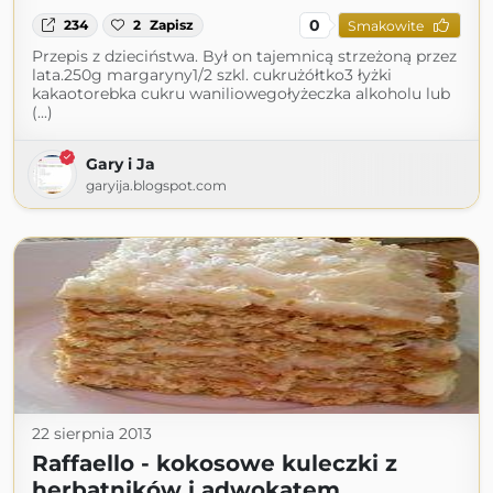
0
234
2
Zapisz
Smakowite
Przepis z dzieciństwa. Był on tajemnicą strzeżoną przez
lata.250g margaryny1/2 szkl. cukrużółtko3 łyżki
kakaotorebka cukru waniliowegołyżeczka alkoholu lub
(...)
Gary i Ja
garyija.blogspot.com
22 sierpnia 2013
Raffaello - kokosowe kuleczki z
herbatników i adwokatem