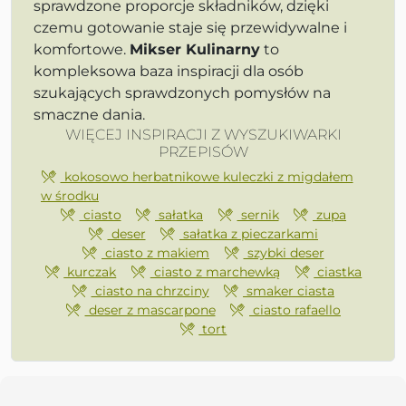
sprawdzone proporcje składników, dzięki
czemu gotowanie staje się przewidywalne i
komfortowe.
Mikser Kulinarny
to
kompleksowa baza inspiracji dla osób
szukających sprawdzonych pomysłów na
smaczne dania.
WIĘCEJ INSPIRACJI Z WYSZUKIWARKI
PRZEPISÓW
kokosowo herbatnikowe kuleczki z migdałem
w środku
ciasto
sałatka
sernik
zupa
deser
sałatka z pieczarkami
ciasto z makiem
szybki deser
kurczak
ciasto z marchewką
ciastka
ciasto na chrzciny
smaker ciasta
deser z mascarpone
ciasto rafaello
tort