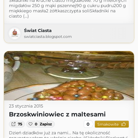
Składniki na kruche ciasto migdałowe: 70 g mielonych
migdałów 250 g mąki pszennej90 g cukru pudru200 g
miękkiego masła2 żółtkaszczypta soliSkładniki na
ciasto (...)
Świat Ciasta
swiatciasta.blogspot.com
23 stycznia 2015
Brzoskwiniowiec z maltesami
0
75
0
Zapisz
Smakowite
Dzień dziadków już za nami... Na tę okoliczność