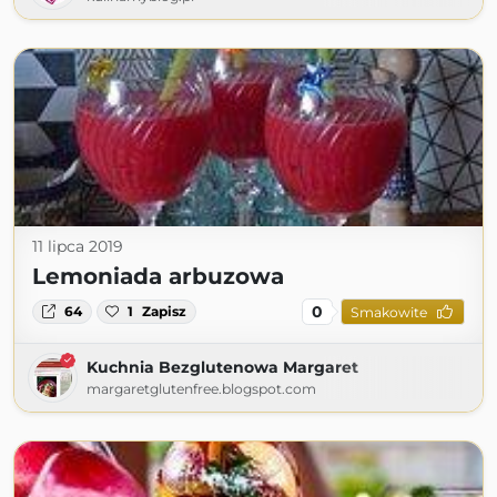
11 lipca 2019
Lemoniada arbuzowa
0
64
1
Zapisz
Smakowite
Kuchnia Bezglutenowa Margaret
margaretglutenfree.blogspot.com