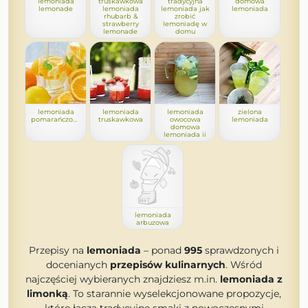
lemoniada
truskawkowa
tradycyjna
domowa
lemonade
lemoniada
lemoniada jak
lemoniada
rhubarb &
zrobić
strawberry
lemoniadę w
lemonade
domu
lemoniada
lemoniada
lemoniada
zielona
pomarańczowa
truskawkowa
owocowa
lemoniada
domowa
lemoniada ii
lemoniada
arbuzowa
Przepisy na
lemoniada
– ponad
995
sprawdzonych i
docenianych
przepisów kulinarnych
. Wśród
najczęściej wybieranych znajdziesz m.in.
lemoniada z
limonką
. To starannie wyselekcjonowane propozycje,