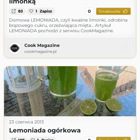
limonką
0
83
1
Zapisz
Smakowite
Domowa LEMONIADA, czyli kwaśne limonki, odrobina
brązowego cukru, orzeźwiająca mięta... Artykuł
LEMONIADA pochodzi z serwisu CookMagazine.
Cook Magazine
cookmagazine.pl
23 czerwca 2013
Lemoniada ogórkowa