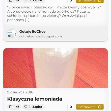
0
187
1
Zapisz
Smakowite
"Słońce świeci, ptaszek kwili, może byśmy coś wypili?"
A co powiecie na lemoniadę ogórkową? Pyszną,
schłodzoną i bardzooo zieloną? Orzeźwiającą i
pachnącą (...)
GotujeBoChce
gotujebochce.blogspot.com
9 czerwca 2016
Klasyczna lemoniada
0
147
1
Zapisz
Smakowite