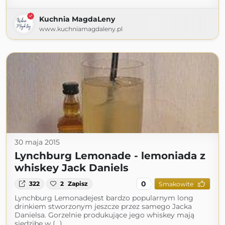
Kuchnia MagdaLeny
www.kuchniamagdaleny.pl
30 maja 2015
Lynchburg Lemonade - lemoniada z
whiskey Jack Daniels
0
322
2
Zapisz
Smakowite
Lynchburg Lemonadejest bardzo popularnym long
drinkiem stworzonym jeszcze przez samego Jacka
Danielsa. Gorzelnie produkujące jego whiskey mają
siedzibę w (...)