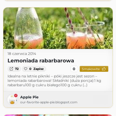
18 czerwca 2014
Lemoniada rabarbarowa
0
72
0
Zapisz
Smakowite
Idealna na letnie pikniki – póki jeszcze jest sezon –
lemoniada rabarbarowa! Składniki (duża porcja):1 kg
rabarbaru100 g cukru białego100 g cukru (...)
Apple Pie
our-favorite-apple-pie.blogspot.com