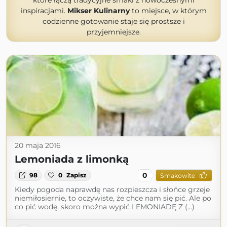
które łączą tradycyjne smaki z nowoczesnymi
inspiracjami.
Mikser Kulinarny
to miejsce, w którym
codzienne gotowanie staje się prostsze i
przyjemniejsze.
20 maja 2016
Lemoniada z limonką
0
98
0
Zapisz
Smakowite
Kiedy pogoda naprawdę nas rozpieszcza i słońce grzeje
niemiłosiernie, to oczywiste, że chce nam się pić. Ale po
co pić wodę, skoro można wypić LEMONIADĘ Z (...)