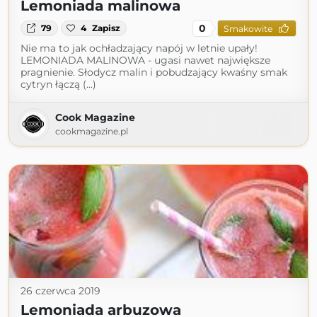
Lemoniada malinowa
0
79
4
Zapisz
Smakowite
Nie ma to jak ochładzający napój w letnie upały!
LEMONIADA MALINOWA - ugasi nawet największe
pragnienie. Słodycz malin i pobudzający kwaśny smak
cytryn łączą (...)
Cook Magazine
cookmagazine.pl
26 czerwca 2019
Lemoniada arbuzowa