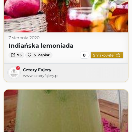
7 sierpnia 2020
Indiańska lemoniada
0
95
5
Zapisz
Smakowite
Cztery Fajery
www.czteryfajery.pl