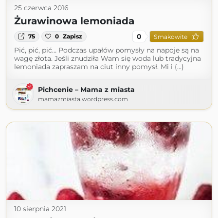
25 czerwca 2016
Żurawinowa lemoniada
0
75
0
Zapisz
Smakowite
Pić, pić, pić… Podczas upałów pomysły na napoje są na
wagę złota. Jeśli znudziła Wam się woda lub tradycyjna
lemoniada zapraszam na ciut inny pomysł. Mi i (...)
Pichcenie – Mama z miasta
mamazmiasta.wordpress.com
10 sierpnia 2021