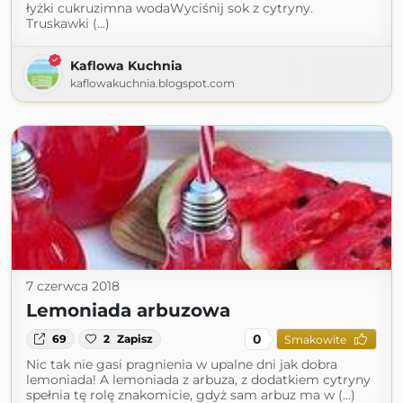
łyżki cukruzimna wodaWyciśnij sok z cytryny.
Truskawki (...)
Kaflowa Kuchnia
kaflowakuchnia.blogspot.com
7 czerwca 2018
Lemoniada arbuzowa
0
69
2
Zapisz
Smakowite
Nic tak nie gasi pragnienia w upalne dni jak dobra
lemoniada! A lemoniada z arbuza, z dodatkiem cytryny
spełnia tę rolę znakomicie, gdyż sam arbuz ma w (...)