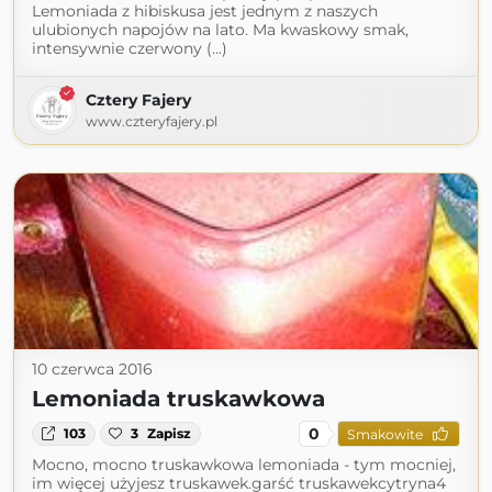
Lemoniada z hibiskusa jest jednym z naszych
ulubionych napojów na lato. Ma kwaskowy smak,
intensywnie czerwony (...)
Cztery Fajery
www.czteryfajery.pl
10 czerwca 2016
Lemoniada truskawkowa
0
103
3
Zapisz
Smakowite
Mocno, mocno truskawkowa lemoniada - tym mocniej,
im więcej użyjesz truskawek.garść truskawekcytryna4