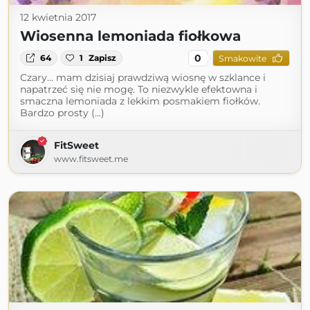
12 kwietnia 2017
Wiosenna lemoniada fiołkowa
0
64
1
Zapisz
Smakowite
Czary… mam dzisiaj prawdziwą wiosnę w szklance i
napatrzeć się nie mogę. To niezwykle efektowna i
smaczna lemoniada z lekkim posmakiem fiołków.
Bardzo prosty (...)
FitSweet
www.fitsweet.me