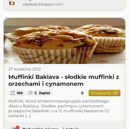
pasjebeti.blogspot.com
27 kwietnia 2012
Muffinki Baklava - słodkie muffinki z
orzechami i cynamonem
0
160
2
Zapisz
Smakowite
Mufinki, które smakiemnawiązujądo wschodniego
deseru Baklavy. Słodkie, pachnące cynamonem,
przepyszne.Składniki (na 12 muffinek):Nadzienie:1/2
szklanki (...)