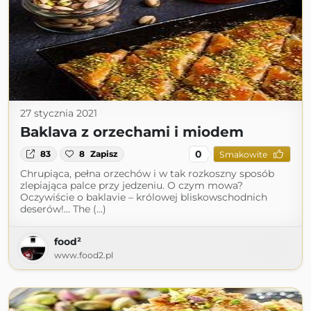
27 stycznia 2021
Baklava z orzechami i miodem
0
83
8
Zapisz
Smakowite
Chrupiąca, pełna orzechów i w tak rozkoszny sposób
zlepiająca palce przy jedzeniu. O czym mowa?
Oczywiście o baklavie – królowej bliskowschodnich
deserów!… The (...)
food²
www.food2.pl