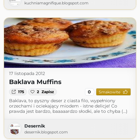
kuchniamagnifique.blogspot.com
17 listopada 2012
Baklava Muffins
0
175
2
Zapisz
Smakowite
Baklava, to pyszny deser z ciasta filo, wypełniony
orzechami i ociekający miodem - istne delicje! Co
prawda jest bardzo, baaaaardzo słodki, ale to chyba (...)
Desernik
desernik.blogspot.com