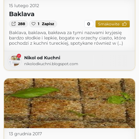
15 lutego 2012
Baklava
0
288
1
Zapisz
Smakowite
Baklava, baklawa, bakława za tymi nazwami kryjesię
bardzo słodkie i lepkie, bogate w orzechy ciasto, które
pochodzi z kuchni tureckiej, spotykane również w (...)
Nikol od Kuchni
nikolodkuchni.blogspot.com
13 grudnia 2017