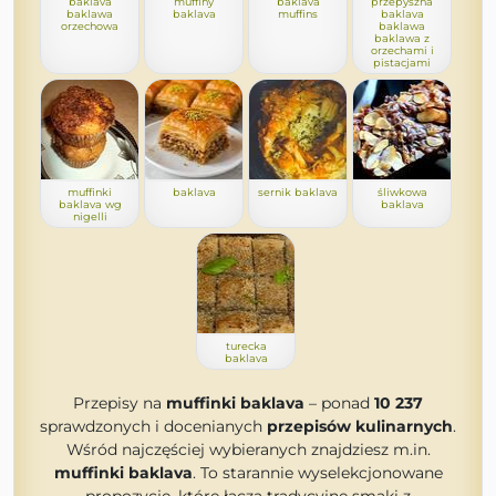
baklava
muffiny
baklava
przepyszna
baklawa
baklava
muffins
baklava
orzechowa
baklawa
baklawa z
orzechami i
pistacjami
muffinki
baklava
sernik baklava
śliwkowa
baklava wg
baklava
nigelli
turecka
baklava
Przepisy na
muffinki baklava
– ponad
10 237
sprawdzonych i docenianych
przepisów kulinarnych
.
Wśród najczęściej wybieranych znajdziesz m.in.
muffinki baklava
. To starannie wyselekcjonowane