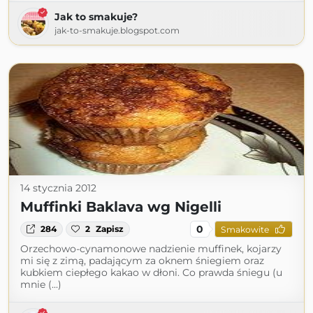
Jak to smakuje?
jak-to-smakuje.blogspot.com
14 stycznia 2012
Muffinki Baklava wg Nigelli
0
284
2
Zapisz
Smakowite
Orzechowo-cynamonowe nadzienie muffinek, kojarzy
mi się z zimą, padającym za oknem śniegiem oraz
kubkiem ciepłego kakao w dłoni. Co prawda śniegu (u
mnie (...)