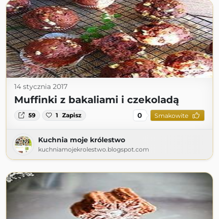
14 stycznia 2017
Muffinki z bakaliami i czekoladą
0
59
1
Zapisz
Smakowite
Kuchnia moje królestwo
kuchniamojekrolestwo.blogspot.com