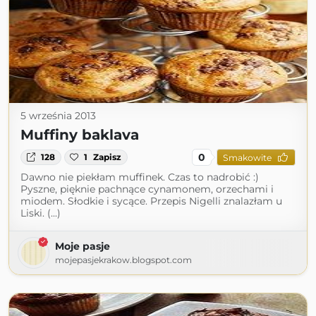
5 września 2013
Muffiny baklava
0
128
1
Zapisz
Smakowite
Dawno nie piekłam muffinek. Czas to nadrobić :)
Pyszne, pięknie pachnące cynamonem, orzechami i
miodem. Słodkie i sycące. Przepis Nigelli znalazłam u
Liski. (...)
Moje pasje
mojepasjekrakow.blogspot.com