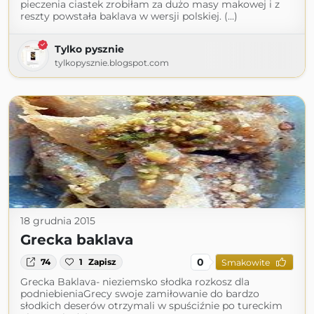
pieczenia ciastek zrobiłam za dużo masy makowej i z
reszty powstała baklava w wersji polskiej. (...)
Tylko pysznie
tylkopysznie.blogspot.com
18 grudnia 2015
Grecka baklava
0
74
1
Zapisz
Smakowite
Grecka Baklava- nieziemsko słodka rozkosz dla
podniebieniaGrecy swoje zamiłowanie do bardzo
słodkich deserów otrzymali w spuściźnie po tureckim