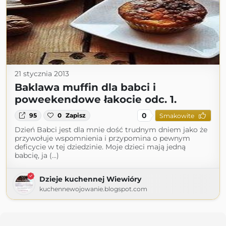
21 stycznia 2013
Baklawa muffin dla babci i
poweekendowe łakocie odc. 1.
0
95
0
Zapisz
Smakowite
Dzień Babci jest dla mnie dość trudnym dniem jako że
przywołuje wspomnienia i przypomina o pewnym
deficycie w tej dziedzinie. Moje dzieci mają jedną
babcię, ja (...)
Dzieje kuchennej Wiewióry
kuchennewojowanie.blogspot.com