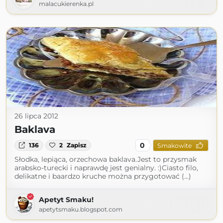
malacukierenka.pl
26 lipca 2012
Baklava
0
136
2
Zapisz
Smakowite
Słodka, lepiąca, orzechowa baklava.Jest to przysmak
arabsko-turecki i naprawdę jest genialny. :)Ciasto filo,
delikatne i baardzo kruche można przygotować (...)
Apetyt Smaku!
apetytsmaku.blogspot.com