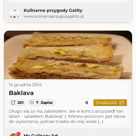
Kulinarne przygody Gatity
www.kulinarneprzygodygatity.pl
14 grudnia 2014
Baklava
0
201
7
Zapisz
Smakowite
Długo się za nią zabierałam, ale w końcu przyszedł ten
dzień - upiekłam Baklavę! :) Wbrew pozorom jest łatwa
do wykonania, jednak trzeba do niej wiele (...)
My Culinary Art