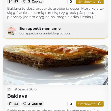
0
97
3
Zapisz
Smakowite
Baklava to dość prosty do zrobienia deser, który kojarzy
się głównie z kuchnią turecką czy grecką. Ja po raz
pierwszy jadłam oryginalną, mega słodką i lepką (...)
Bon appetit mon amie
bonappetitmonamie.blogspot.com
29 listopada 2015
Baklava
0
82
2
Zapisz
Smakowite
Baklava marzyła mi się od bardzo, bardzo dawna. Ale