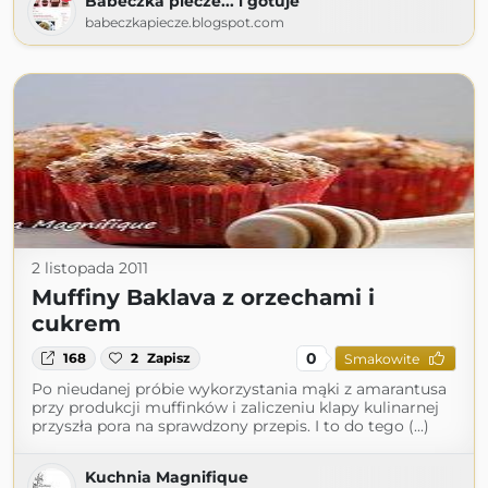
Babeczka piecze... i gotuje
babeczkapiecze.blogspot.com
2 listopada 2011
Muffiny Baklava z orzechami i
cukrem
0
168
2
Zapisz
Smakowite
Po nieudanej próbie wykorzystania mąki z amarantusa
przy produkcji muffinków i zaliczeniu klapy kulinarnej
przyszła pora na sprawdzony przepis. I to do tego (...)
Kuchnia Magnifique