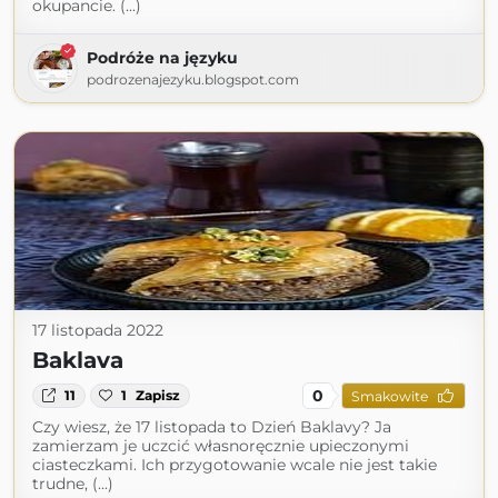
okupancie. (...)
Podróże na języku
podrozenajezyku.blogspot.com
17 listopada 2022
Baklava
0
11
1
Zapisz
Smakowite
Czy wiesz, że 17 listopada to Dzień Baklavy? Ja
zamierzam je uczcić własnoręcznie upieczonymi
ciasteczkami. Ich przygotowanie wcale nie jest takie
trudne, (...)