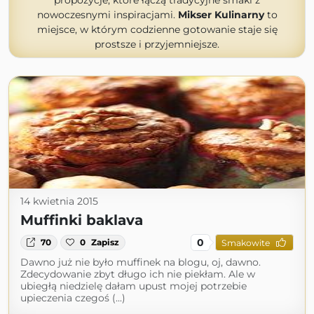
propozycje, które łączą tradycyjne smaki z
nowoczesnymi inspiracjami.
Mikser Kulinarny
to
miejsce, w którym codzienne gotowanie staje się
prostsze i przyjemniejsze.
14 kwietnia 2015
Muffinki baklava
0
70
0
Zapisz
Smakowite
Dawno już nie było muffinek na blogu, oj, dawno.
Zdecydowanie zbyt długo ich nie piekłam. Ale w
ubiegłą niedzielę dałam upust mojej potrzebie
upieczenia czegoś (...)