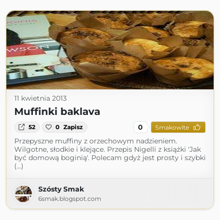
11 kwietnia 2013
Muffinki baklava
0
52
0
Zapisz
Smakowite
Przepyszne muffiny z orzechowym nadzieniem.
Wilgotne, słodkie i klejące. Przepis Nigelli z książki 'Jak
być domową boginią'. Polecam gdyż jest prosty i szybki
(...)
Szósty Smak
6smak.blogspot.com