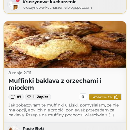
Kruszynowe kucharzenie
kruszynowe-kucharzenie.blogspot.com
8 maja 2011
Muffinki baklava z orzechami i
miodem
0
87
1
Zapisz
Smakowite
Jak zobaczyłam te muffinki u Liski, pomyślałam, że nie
ma opcji, aby ich nie zrobić, ponieważ przepadam za
baklavą. Przepis na muffiny pochodzi właściwie z (...)
Pasje Beti