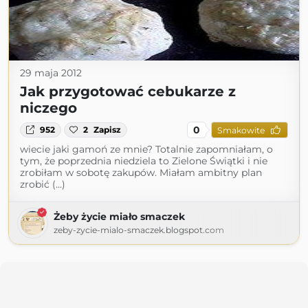
29 maja 2012
Jak przygotować cebukarze z
niczego
0
952
2
Zapisz
Smakowite
wiecie jaki gamoń ze mnie? Totalnie zapomniałam, o
tym, że poprzednia niedziela to Zielone Świątki i nie
zrobiłam w sobotę zakupów. Miałam ambitny plan
zrobić (...)
Żeby życie miało smaczek
zeby-zycie-mialo-smaczek.blogspot.com