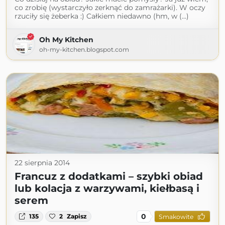
co zrobię (wystarczyło zerknąć do zamrażarki). W oczy
rzuciły się żeberka :) Całkiem niedawno (hm, w (...)
Oh My Kitchen
oh-my-kitchen.blogspot.com
22 sierpnia 2014
Francuz z dodatkami – szybki obiad
lub kolacja z warzywami, kiełbasą i
serem
0
135
2
Zapisz
Smakowite