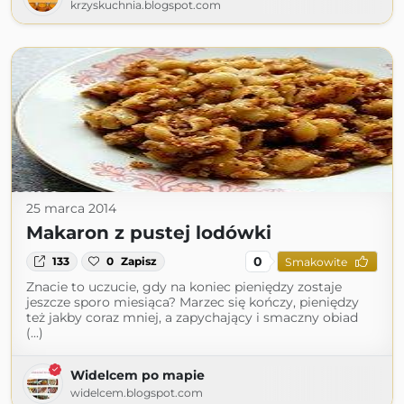
krzyskuchnia.blogspot.com
25 marca 2014
Makaron z pustej lodówki
0
133
0
Zapisz
Smakowite
Znacie to uczucie, gdy na koniec pieniędzy zostaje
jeszcze sporo miesiąca? Marzec się kończy, pieniędzy
też jakby coraz mniej, a zapychający i smaczny obiad
(...)
Widelcem po mapie
widelcem.blogspot.com