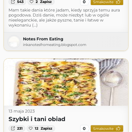
0
543
2
Zapisz
Smakowite
Mam takie dania które jadam, kiedy sprzyja temu aura
pogodowa. Dziś danie, może niezbyt lub w ogóle
nieeleganckie, ale jakże pyszne, tanie i łatwe w
wykonaniu (...)
Notes From Eating
inkanotesfromeating.blogspot.com
13 maja 2023
Szybki i tani obiad
0
231
12
Zapisz
Smakowite