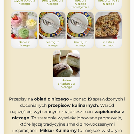
szybki obiad z
prosty obiad z
obiad z
obiad tanio i z
niczego
niczego
niczego
niczego
teoretycznie
danie z
pierogi z
koktajl z
ciasto z
niczego
niczego
niczego
niczego
dobre
śniadanie z
niczego
Przepisy na
obiad z niczego
– ponad
19
sprawdzonych i
docenianych
przepisów kulinarnych
. Wśród
najczęściej wybieranych znajdziesz m.in.
zapiekanka z
niczego
. To starannie wyselekcjonowane propozycje,
które łączą tradycyjne smaki z nowoczesnymi
inspiracjami.
Mikser Kulinarny
to miejsce, w którym