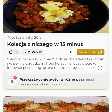
17 października 2015
Kolacja z niczego w 15 minut
0
1K
2
Zapisz
Smakowite
"Głód to najlepszy kucharz". Gdzieś znalazłam taki cytat
i w pełni się zgadzam. Pora kolacyjna, oczywiście w
lodówce pustki i ogromna ochota na pyszną, ciepłą (...)
Przekształcanie złości w różne pyszności
beniusiowakuchnia.blogspot.com