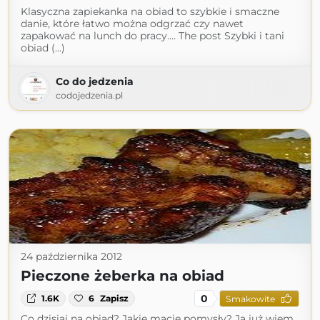
Klasyczna zapiekanka na obiad to szybkie i smaczne
danie, które łatwo można odgrzać czy nawet
zapakować na lunch do pracy.… The post Szybki i tani
obiad (...)
Co do jedzenia
codojedzenia.pl
24 października 2012
Pieczone żeberka na obiad
0
1.6K
6
Zapisz
Smakowite
Co dzisiaj na obiad? Jakie macie pomysły? Ja już wiem,