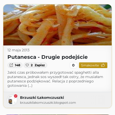
12 maja 2013
Putanesca - Drugie podejście
0
148
2
Zapisz
Smakowite
Jakiś czas próbowałam przygotować spaghetti alla
putanesca, jednak sos wyszedł tak ostry, że musiałam
putanesce podziękować. Relacja z poprzedniego
gotowania (...)
Brzuszki Łakomczuszki
brzuszkilakomczuszki.blogspot.com