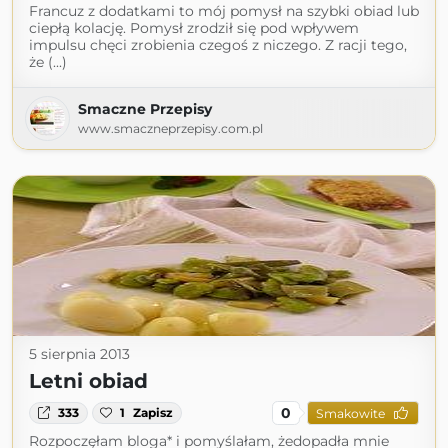
Francuz z dodatkami to mój pomysł na szybki obiad lub
ciepłą kolację. Pomysł zrodził się pod wpływem
impulsu chęci zrobienia czegoś z niczego. Z racji tego,
że (...)
Smaczne Przepisy
www.smaczneprzepisy.com.pl
5 sierpnia 2013
Letni obiad
0
333
1
Zapisz
Smakowite
Rozpoczęłam bloga* i pomyślałam, żedopadła mnie