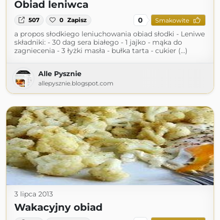
Obiad leniwca
0
507
0
Zapisz
Smakowite
a propos słodkiego leniuchowania obiad słodki - Leniwe
składniki: - 30 dag sera białego - 1 jajko - mąka do
zagniecenia - 3 łyżki masła - bułka tarta - cukier (...)
Alle Pysznie
allepysznie.blogspot.com
3 lipca 2013
Wakacyjny obiad