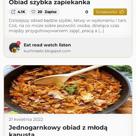
Obiad szybka zapiekanka
0
4.1K
20
Zapisz
Smakowite
Dzisiejszy obiad będzie szybki, łatwy w wykonaniu i tani.
Coś, na co może sobie pozwolić osoba, dzieląca czas
między przygotowywaniem zajęć, pracą a (...)
Eat read watch listen
kuchniaetc.blogspot.com
21 kwietnia 2022
Jednogarnkowy obiad z młodą
kapustą