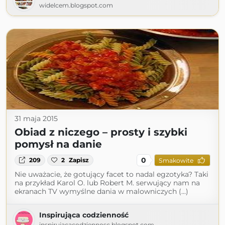
widelcem.blogspot.com
31 maja 2015
Obiad z niczego – prosty i szybki
pomysł na danie
0
209
2
Zapisz
Smakowite
Nie uważacie, że gotujący facet to nadal egzotyka? Taki
na przykład Karol O. lub Robert M. serwujący nam na
ekranach TV wymyślne dania w malowniczych (...)
Inspirująca codzienność
inspirujacacodziennosc.blogspot.com