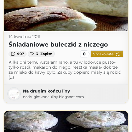
14 kwietnia 2011
Śniadaniowe bułeczki z niczego
0
907
3
Zapisz
Smakowite
Kilka dni temu wstałam rano, a tu w lodówce pusto-
tylko rosół, makaron do niego, resztka masła- dobrze,
że mleko do kawy było. Zakupy dopiero miały się robić
(...)
Na drugim końcu liny
nadrugimkonculiny.blogspot.com