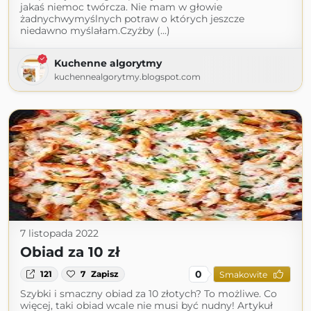
jakaś niemoc twórcza. Nie mam w głowie
żadnychwymyślnych potraw o których jeszcze
niedawno myślałam.Czyżby (...)
Kuchenne algorytmy
kuchennealgorytmy.blogspot.com
7 listopada 2022
Obiad za 10 zł
0
121
7
Zapisz
Smakowite
Szybki i smaczny obiad za 10 złotych? To możliwe. Co
więcej, taki obiad wcale nie musi być nudny! Artykuł