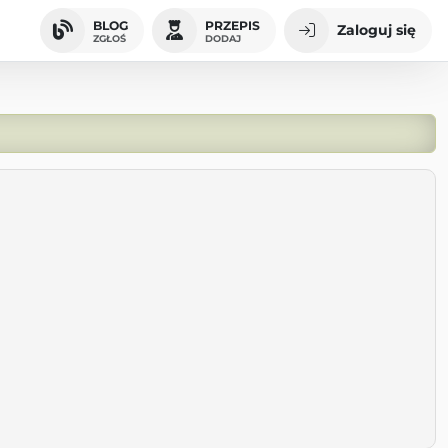
BLOG
PRZEPIS
Zaloguj się
ZGŁOŚ
DODAJ