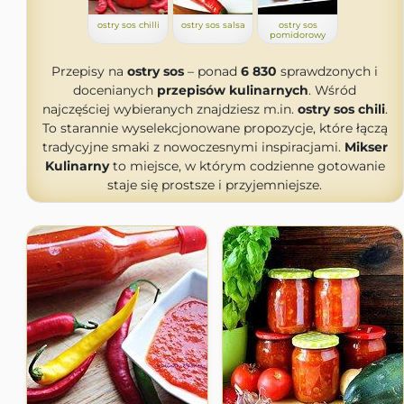
ostry sos chilli
ostry sos salsa
ostry sos
pomidorowy
Przepisy na
ostry sos
– ponad
6 830
sprawdzonych i
docenianych
przepisów kulinarnych
. Wśród
najczęściej wybieranych znajdziesz m.in.
ostry sos chili
.
To starannie wyselekcjonowane propozycje, które łączą
tradycyjne smaki z nowoczesnymi inspiracjami.
Mikser
Kulinarny
to miejsce, w którym codzienne gotowanie
staje się prostsze i przyjemniejsze.