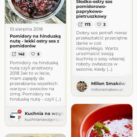
Słodko-ostry sos
pomidorowo-
paprykowo-
pietruszkowy
173
2
10 sierpnia 2018
Dobry sos potrafi nieraz
Pomidory na hinduską
przekształcić przeciętne
nutę - lekki ostry sos z
danie w coś
pomidorów
niezwykłego. Warto
urozmaicić swoją
142
5
kuchnię o sosy własnej
Pomidory na hinduską
roboty zwłaszcza w
nutę czyli przetwory
sezonie, kiedy (...)
2018 Jak to w lecie,
mam zapędy do
przerabiania wszelkich
Milion Smaków
warzyw i owoców na
milionsmakow.pl
zimę. Pomidory na
hinduską nutę – czyli (...)
Kuchnia na wzgórzu
kuchnianawzgorzu.pl