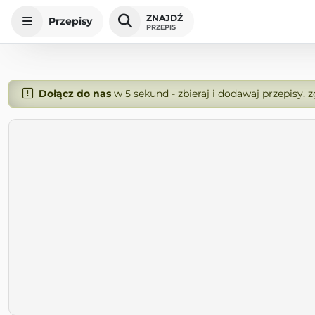
ZNAJDŹ
Przepisy
PRZEPIS
Dołącz do nas
w 5 sekund - zbieraj i dodawaj przepisy, 