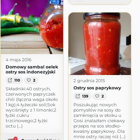
4 maja 2016
Domowy sambal oelek
ostry sos indonezyjski
2 grudnia 2015
110
2
Ostry sos paprykowy
Składniki:40 ostrych,
czerwonych papryczek
139
2
chili (łączna waga około
1 kg);4 łyżeczki soli;Sok
Poszukując nowych
wyciśnięty z 1 limonki;2
pomysłów na sosy do
łyżki cukru
zamknięcia w słoiku u
alna
trzcinowego;2 łyżki
Gosi znalazłam ciekawy
wordpress.com
octu (...)
przepis na sos słodko-
kwaśny paprykowy. Dla
mnie ostry raczej niż (...)