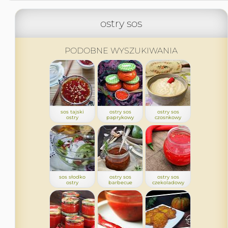
ostry sos
PODOBNE WYSZUKIWANIA
sos tajski
ostry sos
ostry sos
ostry
paprykowy
czosnkowy
sos słodko
ostry sos
ostry sos
ostry
barbecue
czekoladowy