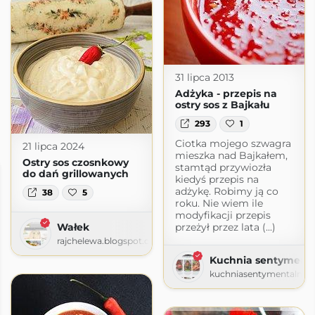
31 lipca 2013
Adżyka - przepis na
ostry sos z Bajkału
293
1
Ciotka mojego szwagra
21 lipca 2024
mieszka nad Bajkałem,
Ostry sos czosnkowy
stamtąd przywiozła
do dań grillowanych
kiedyś przepis na
adżykę. Robimy ją co
38
5
roku. Nie wiem ile
modyfikacji przepis
przeżył przez lata (...)
Wałek
rajchelewa.blogspot.com
Kuchnia sentyment
kuchniasentymentalna.