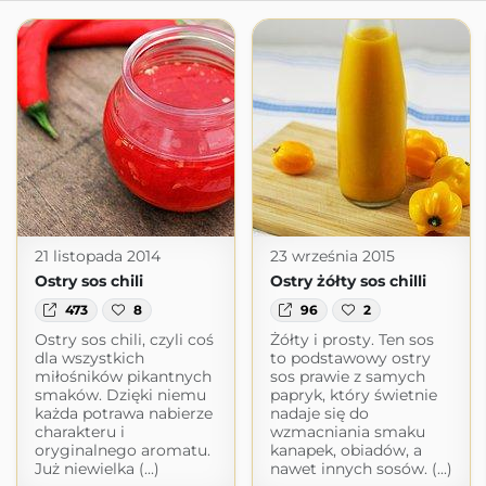
21 listopada 2014
23 września 2015
Ostry sos chili
Ostry żółty sos chilli
473
8
96
2
Ostry sos chili, czyli coś
Żółty i prosty. Ten sos
dla wszystkich
to podstawowy ostry
miłośników pikantnych
sos prawie z samych
smaków. Dzięki niemu
papryk, który świetnie
każda potrawa nabierze
nadaje się do
charakteru i
wzmacniania smaku
oryginalnego aromatu.
kanapek, obiadów, a
Już niewielka (...)
nawet innych sosów. (...)