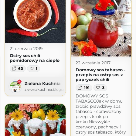
oanny
wordpress.com
21 czerwca 2019
Ostry sos chili
pomidorowy na ciepło
22 września 2017
60
1
Domowy sos tabasco -
przepis na ostry sos z
papryczek chili
Zielona Kuchnia
191
3
zielonakuchnia.blogspot.com
DOMOWY SOS
TABASCOJak w domu
zrobić prawdziwy sos
tabasco - sprawdzony
przepis krok po
kroku.Niezwykle
czerwony, pachnący i
ostry sos tabasco, który