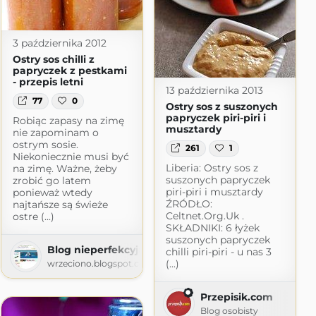
3 października 2012
Ostry sos chilli z
papryczek z pestkami
- przepis letni
13 października 2013
77
0
Ostry sos z suszonych
papryczek piri-piri i
Robiąc zapasy na zimę
musztardy
nie zapominam o
ostrym sosie.
261
1
Niekoniecznie musi być
Liberia: Ostry sos z
na zimę. Ważne, żeby
suszonych papryczek
zrobić go latem
piri-piri i musztardy
ponieważ wtedy
ŹRÓDŁO:
najtańsze są świeże
Celtnet.Org.Uk .
ostre (...)
SKŁADNIKI: 6 łyżek
suszonych papryczek
Blog nieperfekcyjnej pani domu
chilli piri-piri - u nas 3
(...)
wrzeciono.blogspot.com
Przepisik.com
Blog osobisty