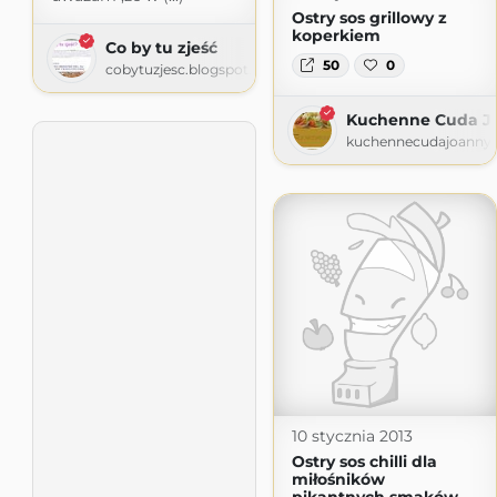
Ostry sos grillowy z
koperkiem
Co by tu zjeść
50
0
cobytuzjesc.blogspot.com
Kuchenne Cuda J
kuchennecudajoanny.
10 stycznia 2013
Ostry sos chilli dla
miłośników