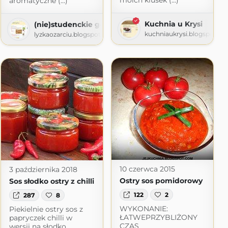
moich klusek (...)
aromatyczne (...)
Kuchnia u Krysi
(nie)studenckie gotowanie
kuchniaukrysi.blogspot.c
lyzkaozarciu.blogspot.com
10 czerwca 2015
3 października 2018
Ostry sos pomidorowy
Sos słodko ostry z chilli
122
2
287
8
WYKONANIE:
Piekielnie ostry sos z
 kuchni
ŁATWEPRZYBLIŻONY
papryczek chilli w
.blogspot.com
CZAS
wersji na słodko,