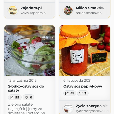
Zajadam.pl
Milion Smaków
www.zajadam.pl
milionsmakow.pl
13 września 2015
6 listopada 2021
Słodko-ostry sos do
Ostry sos paprykowy
sałaty
41
3
99
0
Zieloną sałatę
Życie zaczyna się w
najczęściej jemy ze
zyciezaczynasiewkuchni
śmietaną i octem. W