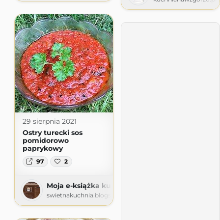
29 sierpnia 2021
Ostry turecki sos
pomidorowo
paprykowy
97
2
Moja e-książka kucharska
swietnakuchnia.blogspot.com