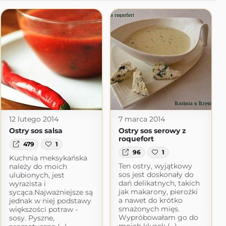
12 lutego 2014
7 marca 2014
Ostry sos salsa
Ostry sos serowy z
roquefort
479
1
96
1
Kuchnia meksykańska
Ten ostry, wyjątkowy
należy do moich
sos jest doskonały do
ulubionych, jest
dań delikatnych, takich
wyrazista i
jak makarony, pierożki
sycąca.Najważniejsze są
a nawet do krótko
jednak w niej podstawy
smażonych mięs.
większości potraw -
Wypróbowałam go do
sosy. Pyszne,