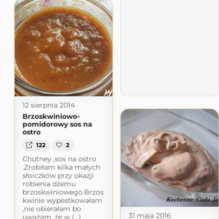
12 sierpnia 2014
Brzoskwiniowo-
pomidorowy sos na
ostro
122
2
Chutney ,sos na ostro
.Zrobiłam kilka małych
słoiczków przy okazji
robienia dżemu
brzoskwiniowego.Brzos
kwinie wypestkowałam
,nie obierałam bo
31 maja 2016
uważam ,że w (...)