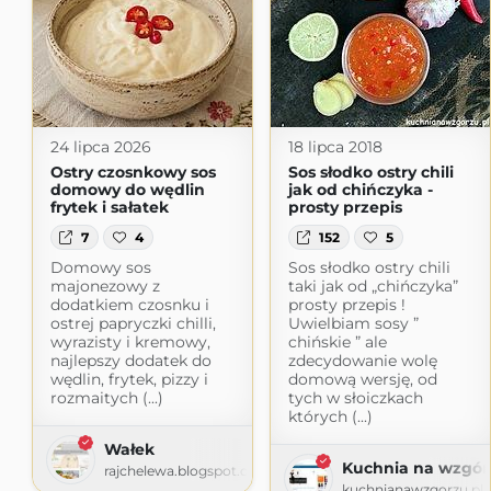
24 lipca 2026
18 lipca 2018
Ostry czosnkowy sos
Sos słodko ostry chili
domowy do wędlin
jak od chińczyka -
frytek i sałatek
prosty przepis
7
4
152
5
Domowy sos
Sos słodko ostry chili
majonezowy z
taki jak od „chińczyka”
dodatkiem czosnku i
prosty przepis !
ostrej papryczki chilli,
Uwielbiam sosy ”
wyrazisty i kremowy,
chińskie ” ale
najlepszy dodatek do
zdecydowanie wolę
wędlin, frytek, pizzy i
domową wersję, od
rozmaitych (...)
tych w słoiczkach
których (...)
Wałek
Kuchnia na wzgór
rajchelewa.blogspot.com
kuchnianawzgorzu.pl