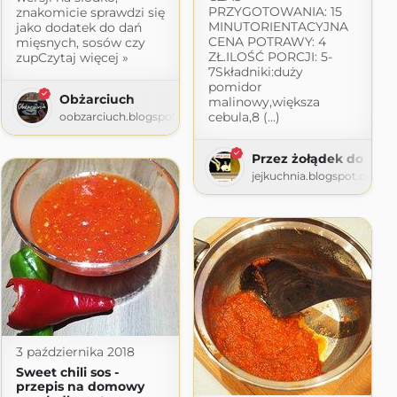
PRZYGOTOWANIA: 15
znakomicie sprawdzi się
MINUTORIENTACYJNA
jako dodatek do dań
CENA POTRAWY: 4
mięsnych, sosów czy
ZŁ.ILOŚĆ PORCJI: 5-
zupCzytaj więcej »
7Składniki:duży
pomidor
Obżarciuch
malinowy,większa
cebula,8 (...)
oobzarciuch.blogspot.com
Przez żołądek do serc
jejkuchnia.blogspot.com
3 października 2018
Sweet chili sos -
przepis na domowy