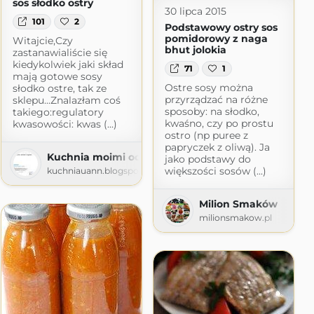
sos słodko ostry
30 lipca 2015
101
2
Podstawowy ostry sos
pomidorowy z naga
Witajcie,Czy
bhut jolokia
zastanawialiście się
kiedykolwiek jaki skład
71
1
mają gotowe sosy
Ostre sosy można
słodko ostre, tak ze
przyrządzać na różne
sklepu...Znalazłam coś
sposoby: na słodko,
takiego:regulatory
kwaśno, czy po prostu
kwasowości: kwas (...)
ostro (np puree z
papryczek z oliwą). Ja
Kuchnia moimi oczami
jako podstawy do
większości sosów (...)
kuchniauann.blogspot.com
Milion Smaków
milionsmakow.pl