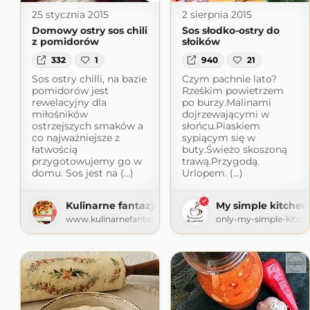
25 stycznia 2015
2 sierpnia 2015
Domowy ostry sos chili
Sos słodko-ostry do
z pomidorów
słoików
332
1
940
21
Sos ostry chilli, na bazie
Czym pachnie lato?
pomidorów jest
Rześkim powietrzem
rewelacyjny dla
po burzy.Malinami
miłośników
dojrzewającymi w
ostrzejszych smaków a
słońcu.Piaskiem
co najważniejsze z
sypiącym się w
łatwością
buty.Świeżo skoszoną
przygotowujemy go w
trawą.Przygodą.
domu. Sos jest na (...)
Urlopem. (...)
Kulinarne fantazje Marioli
My simple kitchen
www.kulinarnefantazjemarioli.pl
only-my-simple-kitch