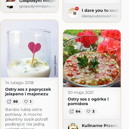
Gospodyni Miejska
gospodynimiejska.blogspot.com
I dare you to cook it
idareyoutocookit.blogspo
14 lutego 2018
Ostry sos z papryczek
30 maja 2021
jalapeno i majonezu
Ostry sos z ogórka i
99
1
pomidora
Bardzo lubię ostre
64
3
potrawy. A mocno
pikantny sosik potrafi
podkręcić nie jedną
Kulinarne Przemyslen