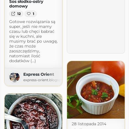
Sos słodko-ostry
domowy
12
1
Gotowe rozwiązania są
super, jeśli nie mamy
czasu lub chęci babrać
się w kuchni, ale
musimy brać po uwagę,
że czas może
zaoszczędzimy,
natomiast ilość
dodatków (...)
Express Orient
express-orient.blogspot.com
zu
28 listopada 2014