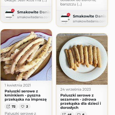
okazje. Jeśli ktoś ma (...)
barszczu (...)
Smakowite Dania
Smakowite Dania
smakowitedania.com
smakowitedania.com
1 kwietnia 2021
24 września 2023
Paluszki serowe z
kminkiem - pyszna
Paluszki serowe z
przekąska na imprezę
sezamem - zdrowa
przekąska dla dzieci i
72
2
dorosłych
Paluszki serowe z
46
6