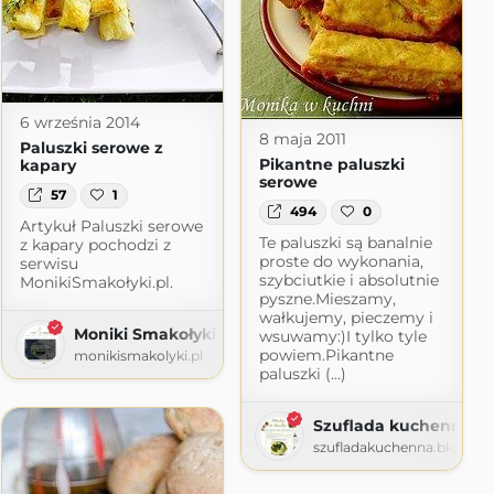
6 września 2014
8 maja 2011
Paluszki serowe z
Pikantne paluszki
kapary
serowe
57
1
494
0
Artykuł Paluszki serowe
Te paluszki są banalnie
z kapary pochodzi z
proste do wykonania,
serwisu
szybciutkie i absolutnie
MonikiSmakołyki.pl.
pyszne.Mieszamy,
wałkujemy, pieczemy i
Moniki Smakołyki
wsuwamy:)I tylko tyle
powiem.Pikantne
monikismakolyki.pl
paluszki (...)
Szuflada kuchenna
szufladakuchenna.blogspo