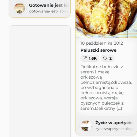
Gotowanie jest łatwe
gotowanie-jest-latwe.blogspot.com
10 października 2012
Paluszki serowe
1.6K
2
Delikatne bułeczki z
serem i mąką
orkiszową
pełnoziarnistąZdrowsza,
bo wzbogacona o
pełnoziarnistą mąkę
orkiszową, wersja
pysznych bułeczek z
serem.Delikatny (...)
Życie w apetycie
zyciewapetycie.blogs