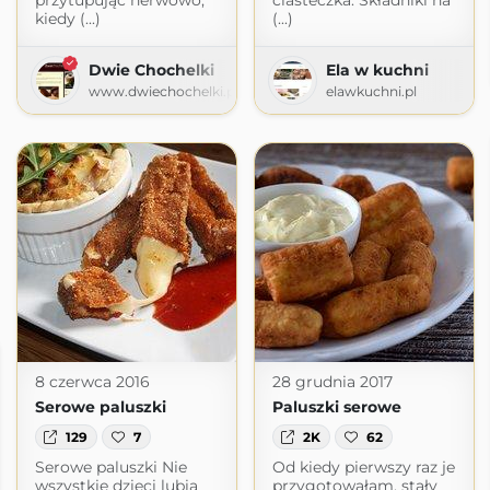
przytupując nerwowo,
ciasteczka. Składniki na
kiedy (...)
(...)
Dwie Chochelki
Ela w kuchni
www.dwiechochelki.pl
elawkuchni.pl
8 czerwca 2016
28 grudnia 2017
Serowe paluszki
Paluszki serowe
129
7
2K
62
Serowe paluszki Nie
Od kiedy pierwszy raz je
wszystkie dzieci lubią
przygotowałam, stały