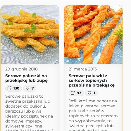
29 grudnia 2018
21 marca 2013
Serowe paluszki na
Serowe paluszki z
przekąskę lub zupę
serków topionych
przepis na przekąskę
130
7
93
1
Serowe paluszki to
Jeśli ktoś ma ochotę na
świetna przekąska lub
lekko pikantne, serowe
dodatek do bulionu,
paluszki z serków
barszczu lub piwa,
topionych to zapraszam
idealny poczęstunek na
do wypróbowania, to
domowe imprezy,
świetna przekąska lub
sylwestra czy inne
dodatek do bulionu,