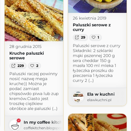
26 kwietnia 2019
Paluszki serowe z
curry
29
1
Paluszki serowe z curry
28 grudnia 2015
Składniki: 2 szklanki
Kruche paluszki
mąki pszennej 200 g
serowe
sera cheddar 150 g
masła 100 ml mleka 1
229
2
łyżeczka proszku do
Paluszki raczej powinny
pieczenia 1 łyżeczka
nosić nazwę mega
curry 2 (...)
kruche:)) Można je
podać zamiast
chipsówdo piwa lub zup
Ela w kuchni
kremów.Ciasto jest
elawkuchni.pl
troszkę ciężkiew
obróbce ale paluszki (...)
In my coffee kitchen
pot.com
coffekitchen.blogspot.com