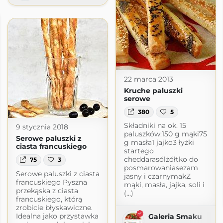
22 marca 2013
Kruche paluszki
serowe
380
5
Składniki na ok. 15
9 stycznia 2018
paluszków:150 g mąki75
Serowe paluszki z
g masła1 jajko3 łyżki
ciasta francuskiego
startego
cheddarasólżółtko do
75
3
posmarowaniasezam
Serowe paluszki z ciasta
jasny i czarnymakZ
francuskiego Pyszna
mąki, masła, jajka, soli i
przekąska z ciasta
(...)
francuskiego, którą
zrobicie błyskawiczne.
Idealna jako przystawka
Galeria Smaku