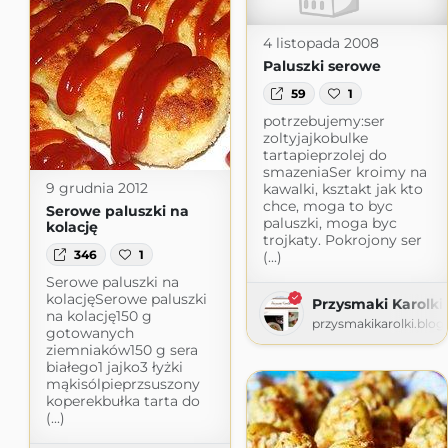
4 listopada 2008
Paluszki serowe
59
1
potrzebujemy:ser
zoltyjajkobulke
tartapieprzolej do
smazeniaSer kroimy na
9 grudnia 2012
kawalki, ksztakt jak kto
chce, moga to byc
Serowe paluszki na
paluszki, moga byc
kolację
trojkaty. Pokrojony ser
346
1
(...)
Serowe paluszki na
kolacjęSerowe paluszki
Przysmaki Karolki
na kolację150 g
przysmakikarolki.blo
gotowanych
ziemniaków150 g sera
białego1 jajko3 łyżki
mąkisólpieprzsuszony
koperekbułka tarta do
(...)