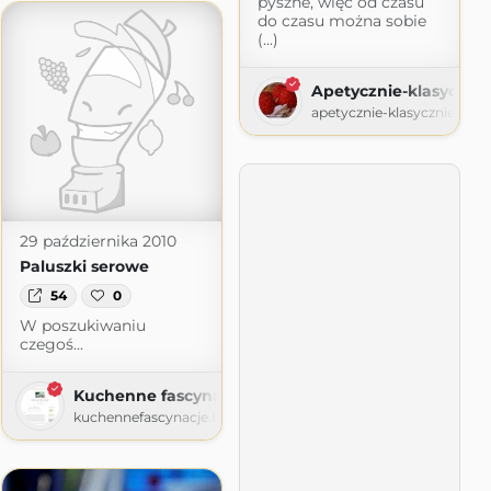
pyszne, więc od czasu
spot.com
do czasu można sobie
(...)
Apetycznie-klasycznie
apetycznie-klasycznie.pl
29 października 2010
Paluszki serowe
54
0
W poszukiwaniu
czegoś...
Kuchenne fascynacje
kuchennefascynacje.home.blog