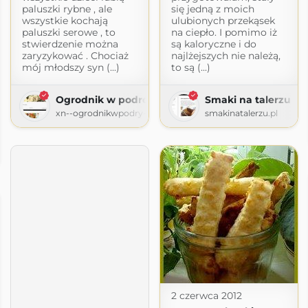
paluszki rybne , ale
się jedną z moich
wszystkie kochają
ulubionych przekąsek
paluszki serowe , to
na ciepło. I pomimo iż
stwierdzenie można
są kaloryczne i do
zaryzykować . Chociaż
najlżejszych nie należą,
mój młodszy syn (...)
to są (...)
Ogrodnik w podróży
Smaki na talerzu
xn--ogrodnikwpodry-xob60t.pl
smakinatalerzu.pl
Proste Tanie Fit Dania
.com
2 czerwca 2012