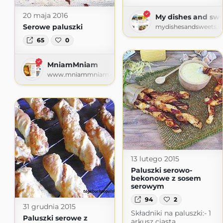
20 maja 2016
My dishes and swe
Serowe paluszki
mydishesandsweets.w
65
0
MniamMniam
www.mniammniam.com
13 lutego 2015
Paluszki serowo-
bekonowe z sosem
serowym
94
2
31 grudnia 2015
Składniki na paluszki:- 1
Paluszki serowe z
arkusz ciasta