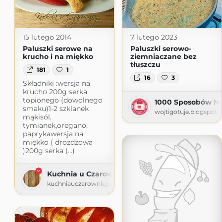
15 lutego 2014
7 lutego 2023
Paluszki serowe na
Paluszki serowo-
krucho i na miękko
ziemniaczane bez
tłuszczu
181
1
16
3
Składniki :wersja na
krucho 200g serka
topionego (dowolnego
1000 Sposobów Na 
smaku)1-2 szklanek
wojtigotuje.blogspot
mąkisól,
tymianek,oregano,
paprykawersja na
miękko ( drożdżowa
)200g serka (...)
Kuchnia u Czarownicy
kuchniauczarownicy.blogspot.com