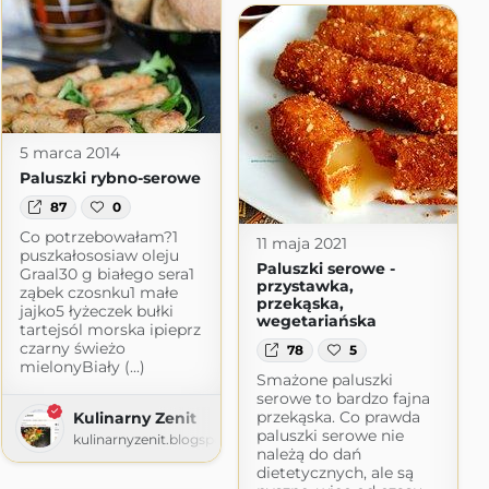
5 marca 2014
Paluszki rybno-serowe
87
0
Co potrzebowałam?1
11 maja 2021
puszkałososiaw oleju
Paluszki serowe -
Graal30 g białego sera1
przystawka,
ząbek czosnku1 małe
przekąska,
jajko5 łyżeczek bułki
wegetariańska
tartejsól morska ipieprz
czarny świeżo
78
5
mielonyBiały (...)
Smażone paluszki
serowe to bardzo fajna
przekąska. Co prawda
Kulinarny Zenit
paluszki serowe nie
kulinarnyzenit.blogspot.com
należą do dań
dietetycznych, ale są