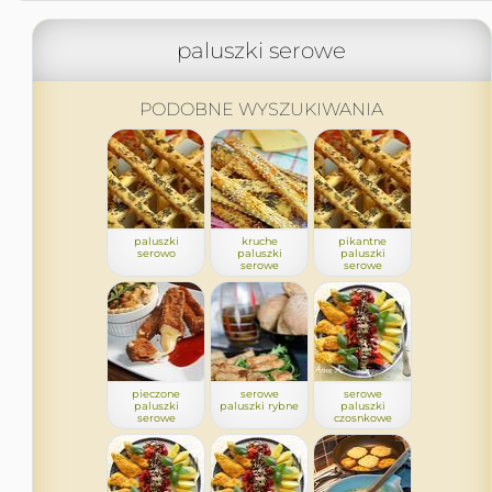
paluszki serowe
PODOBNE WYSZUKIWANIA
paluszki
kruche
pikantne
serowo
paluszki
paluszki
serowe
serowe
pieczone
serowe
serowe
paluszki
paluszki rybne
paluszki
serowe
czosnkowe