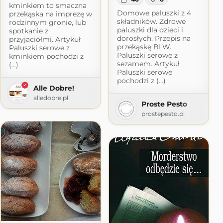
kminkiem to smaczna
Domowe paluszki z 4
przekąska na imprezę w
składników. Zdrowe
rodzinnym gronie, lub
paluszki dla dzieci i
spotkanie z
dorosłych. Przepis na
przyjaciółmi. Artykuł
przekąskę BLW.
Paluszki serowe z
Paluszki serowe z
kminkiem pochodzi z
sezamem. Artykuł
(...)
Paluszki serowe
pochodzi z (...)
Alle Dobre!
alledobre.pl
Proste Pesto
prostepesto.pl