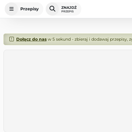
ZNAJDŹ
Przepisy
PRZEPIS
Dołącz do nas
w 5 sekund - zbieraj i dodawaj przepisy, 