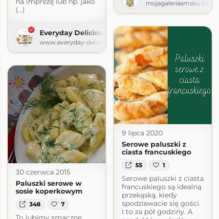
na imprezę lub np. jako
mojagaleriasmaku.blog
(...)
ets
ordpress.com
Everyday Delicious
www.everyday-delicious.pl
9 lipca 2020
Serowe paluszki z
ciasta francuskiego
55
1
30 czerwca 2015
Serowe paluszki z ciasta
Paluszki serowe w
francuskiego są idealną
sosie koperkowym
przekąską, kiedy
spodziewacie się gości.
348
7
I to za pół godziny. A
To lubimy smaczne