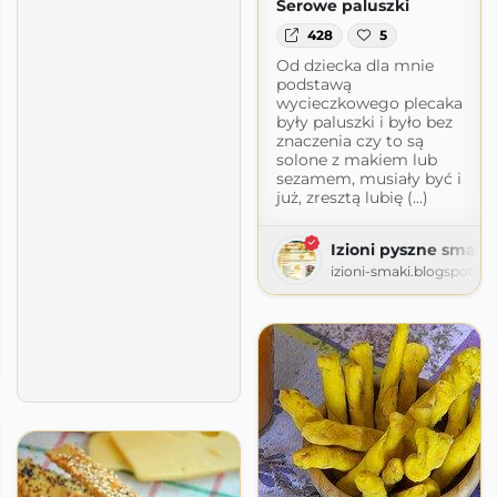
Serowe paluszki
428
5
Od dziecka dla mnie
podstawą
wycieczkowego plecaka
były paluszki i było bez
znaczenia czy to są
solone z makiem lub
sezamem, musiały być i
już, zresztą lubię (...)
Izioni pyszne smaki
izioni-smaki.blogspot.c
gspot.com