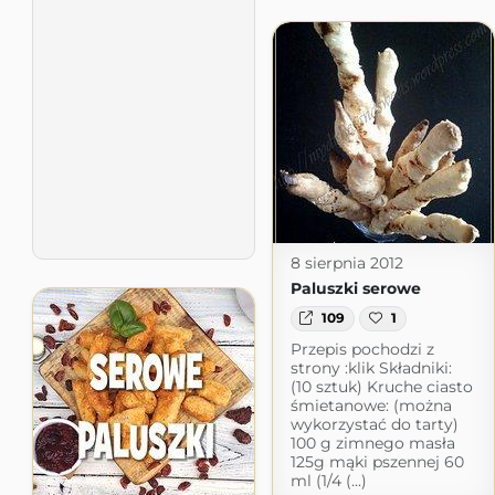
8 sierpnia 2012
Paluszki serowe
109
1
Przepis pochodzi z
strony :klik Składniki:
(10 sztuk) Kruche ciasto
śmietanowe: (można
wykorzystać do tarty)
100 g zimnego masła
125g mąki pszennej 60
ml (1/4 (...)