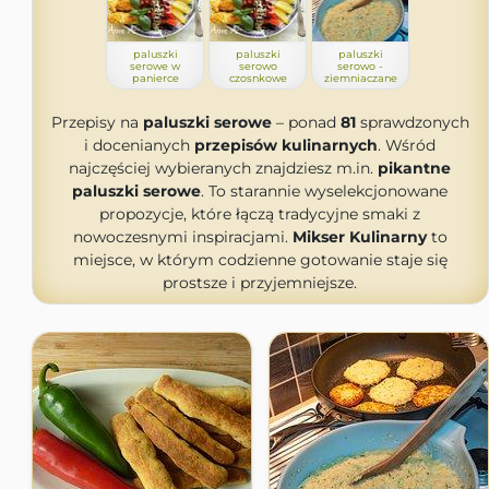
paluszki
paluszki
paluszki
serowe w
serowo
serowo -
panierce
czosnkowe
ziemniaczane
Przepisy na
paluszki serowe
– ponad
81
sprawdzonych
i docenianych
przepisów kulinarnych
. Wśród
najczęściej wybieranych znajdziesz m.in.
pikantne
paluszki serowe
. To starannie wyselekcjonowane
propozycje, które łączą tradycyjne smaki z
nowoczesnymi inspiracjami.
Mikser Kulinarny
to
miejsce, w którym codzienne gotowanie staje się
prostsze i przyjemniejsze.