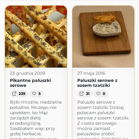
23 grudnia 2009
27 maja 2016
Pikantne paluszki
Paluszki serowe z
serowe
sosem tzatziki
239
5
31
0
Było mroźne, niedzielne
Paluszki serowe z
południe. Niczego nie
sosem tzatziki Dzisiaj
upiekłam, bo Mąż
polecam paluszki
zarządził dietę
serowe z sosem tzatziki.
przedwigilijną.
Z ciasta serowego
Siedziałam więc przy
można zamiast
gołej herbacie,
paluszków zrobić