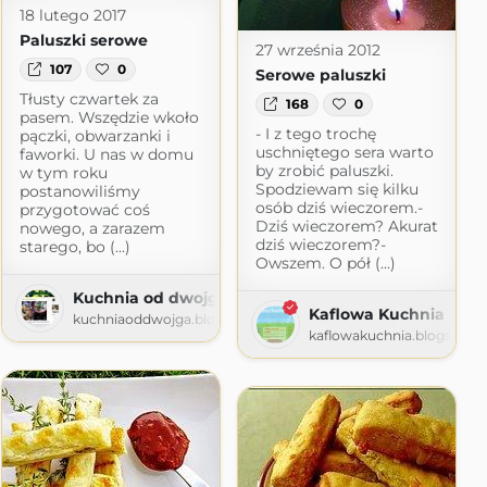
18 lutego 2017
Paluszki serowe
27 września 2012
107
0
Serowe paluszki
Tłusty czwartek za
168
0
pasem. Wszędzie wkoło
- I z tego trochę
pączki, obwarzanki i
uschniętego sera warto
faworki. U nas w domu
by zrobić paluszki.
w tym roku
Spodziewam się kilku
postanowiliśmy
osób dziś wieczorem.-
przygotować coś
Dziś wieczorem? Akurat
nowego, a zarazem
dziś wieczorem?-
starego, bo (...)
Owszem. O pół (...)
om
Kuchnia od dwojga
Kaflowa Kuchnia
kuchniaoddwojga.blogspot.com
kaflowakuchnia.blogspot.