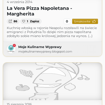
4 września 2014
La Vera Pizza Napoletana -
Margherita
0
86
1
Zapisz
Smakowite
Kuchnię włoską w rejonie Neapolu rozsławili na świecie
emigranci z Południa.To dzięki nim pizza napolitana
zdobyło sobie miano królowej jedzenia na wynos. (...)
Moje Kulinarne Wyprawy
mojekulinarnewyprawy.blogspot.com
15 sierpnia 2016