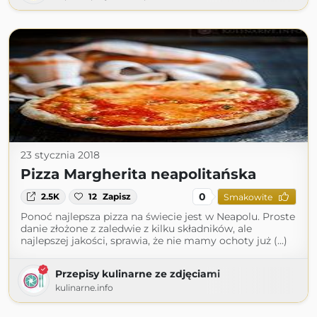
23 stycznia 2018
Pizza Margherita neapolitańska
0
2.5K
12
Zapisz
Smakowite
Ponoć najlepsza pizza na świecie jest w Neapolu. Proste
danie złożone z zaledwie z kilku składników, ale
najlepszej jakości, sprawia, że nie mamy ochoty już (...)
Przepisy kulinarne ze zdjęciami
kulinarne.info