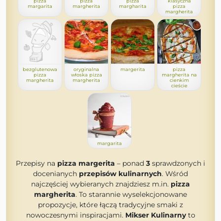
pizza
pizza
pizza
klasyczna
margarita
margherita
margharita
pizza
margherita
bezglutenowa
oryginalna
margerita
pizza
pizza
włoska pizza
margherita na
margherita
margherita
cienkim
cieście
margarita
Przepisy na
pizza margerita
– ponad
3
sprawdzonych i
docenianych
przepisów kulinarnych
. Wśród
najczęściej wybieranych znajdziesz m.in.
pizza
margherita
. To starannie wyselekcjonowane
propozycje, które łączą tradycyjne smaki z
nowoczesnymi inspiracjami.
Mikser Kulinarny
to