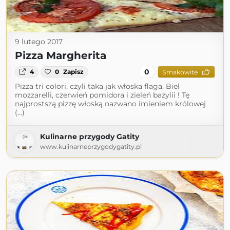
9 lutego 2017
Pizza Margherita
0
4
0
Zapisz
Smakowite
Pizza tri colori, czyli taka jak włoska flaga. Biel
mozzarelli, czerwień pomidora i zieleń bazylii ! Tę
najprostszą pizzę włoską nazwano imieniem królowej
(...)
Kulinarne przygody Gatity
www.kulinarneprzygodygatity.pl