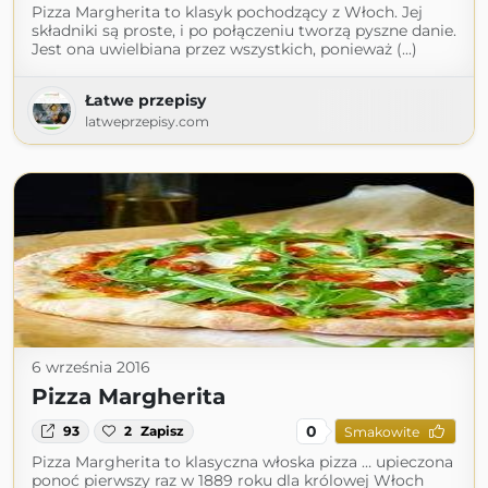
Pizza Margherita to klasyk pochodzący z Włoch. Jej
składniki są proste, i po połączeniu tworzą pyszne danie.
Jest ona uwielbiana przez wszystkich, ponieważ (...)
Łatwe przepisy
latweprzepisy.com
6 września 2016
Pizza Margherita
0
93
2
Zapisz
Smakowite
Pizza Margherita to klasyczna włoska pizza … upieczona
ponoć pierwszy raz w 1889 roku dla królowej Włoch