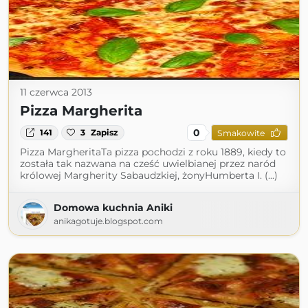
11 czerwca 2013
Pizza Margherita
0
141
3
Zapisz
Smakowite
Pizza MargheritaTa pizza pochodzi z roku 1889, kiedy to
została tak nazwana na cześć uwielbianej przez naród
królowej Margherity Sabaudzkiej, żonyHumberta I. (...)
Domowa kuchnia Aniki
anikagotuje.blogspot.com