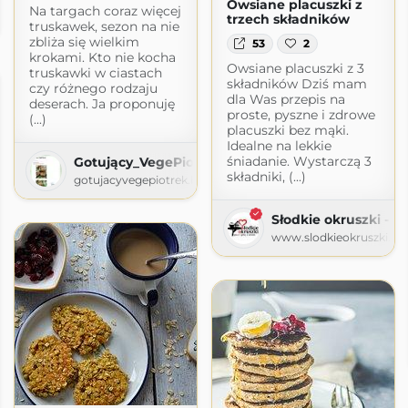
Owsiane placuszki z
Na targach coraz więcej
trzech składników
m
truskawek, sezon na nie
zbliża się wielkim
53
2
krokami. Kto nie kocha
Owsiane placuszki z 3
truskawki w ciastach
składników Dziś mam
czy różnego rodzaju
dla Was przepis na
deserach. Ja proponuję
proste, pyszne i zdrowe
(...)
placuszki bez mąki.
Idealne na lekkie
śniadanie. Wystarczą 3
Gotujący_VegePiotrek
składniki, (...)
gotujacyvegepiotrek.blogspot.com
Słodkie okruszki - pi
www.slodkieokruszki.pl