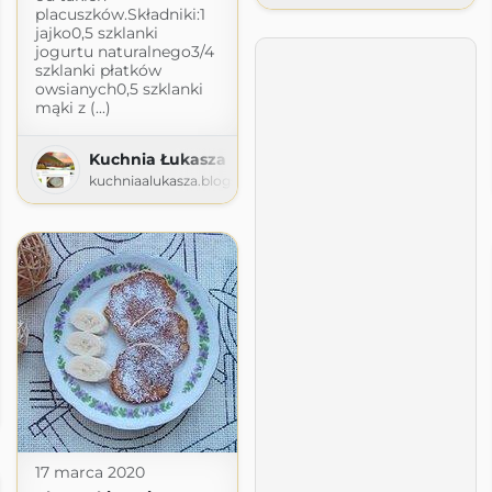
placuszków.Składniki:1
jajko0,5 szklanki
jogurtu naturalnego3/4
szklanki płatków
owsianych0,5 szklanki
mąki z (...)
Kuchnia Łukasza
kuchniaalukasza.blogspot.com
iem.blogspot.com
17 marca 2020