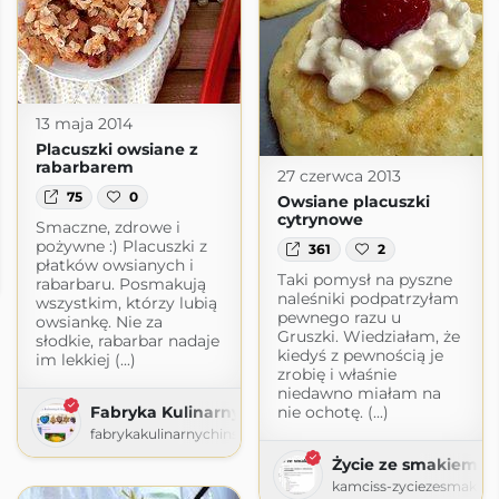
13 maja 2014
Placuszki owsiane z
rabarbarem
27 czerwca 2013
75
0
Owsiane placuszki
cytrynowe
Smaczne, zdrowe i
pożywne :) Placuszki z
361
2
je Futki
płatków owsianych i
Taki pomysł na pyszne
efutki.pl
rabarbaru. Posmakują
naleśniki podpatrzyłam
wszystkim, którzy lubią
pewnego razu u
owsiankę. Nie za
Gruszki. Wiedziałam, że
słodkie, rabarbar nadaje
kiedyś z pewnością je
im lekkiej (...)
zrobię i właśnie
niedawno miałam na
nie ochotę. (...)
Fabryka Kulinarnych Inspiracji
fabrykakulinarnychinspiracji.blogspot.com
Życie ze smakiem
kamciss-zyciezesmakie