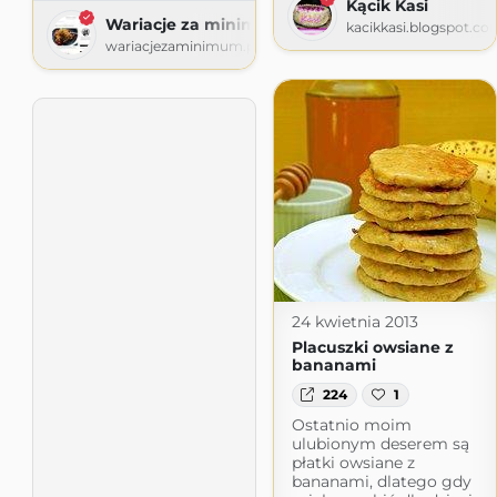
Kącik Kasi
Wariacje za minimum
kacikkasi.blogspot.co
wariacjezaminimum.pl
24 kwietnia 2013
Placuszki owsiane z
bananami
224
1
Ostatnio moim
ulubionym deserem są
płatki owsiane z
bananami, dlatego gdy