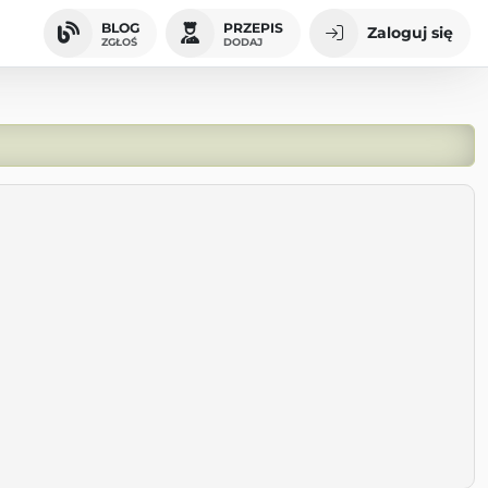
BLOG
PRZEPIS
Zaloguj się
ZGŁOŚ
DODAJ