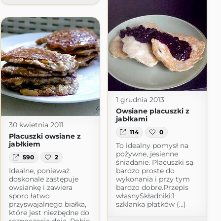
1 grudnia 2013
Owsiane placuszki z
jabłkami
30 kwietnia 2011
114
0
Placuszki owsiane z
jabłkiem
To idealny pomysł na
pożywne, jesienne
590
2
śniadanie. Placuszki są
Idealne, ponieważ
bardzo proste do
doskonale zastępuje
wykonania i przy tym
owsiankę i zawiera
bardzo dobre.Przepis
sporo łatwo
własnySkładniki:1
przyswajalnego białka,
szklanka płatków (...)
które jest niezbędne do
m.blogspot.com