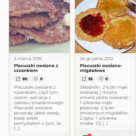
3 marca 2016
26 grudnia 2012
Placuszki owsiane z
Placuszki owsiano-
czosnkiem
migdałowe
80
0
55
0
Placuszki owsiane z
Składniki:- 2 łyżki mąki
czosnkiem, czyli tym
owsianej ( można
razem- wariacja z
zmielić płatki owsiane)-
zakresu śniadaniowego.
1 szklanka mąki
Placuszki owsiane
pszennej- 2 łyżki
powstały jakoś wtedy,
zmielonych migdałów-
kiedy sobie
2 jajka- 1 szklanka
pomyślałam o tym, że
mleka- 1/2 (...)
(...)