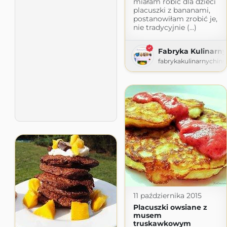
miałam robić dla dzieci
placuszki z bananami,
postanowiłam zrobić je,
nie tradycyjnie (...)
Fabryka Kulinarnyc
fabrykakulinarnychins
11 października 2015
Placuszki owsiane z
musem
truskawkowym