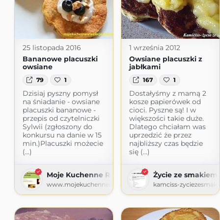
25 listopada 2016
1 września 2012
Bananowe placuszki
Owsiane placuszki z
owsiane
jabłkami
79
1
167
1
Dzisiaj pyszny pomysł
Dostałyśmy z mamą 2
na śniadanie - owsiane
kosze papierówek od
placuszki bananowe -
cioci. Pyszne są! I w
przepis od czytelniczki
większości takie duże.
Sylwii (zgłoszony do
Dlatego chciałam was
konkursu na danie w 15
uprzedzić że przez
min.)Placuszki możecie
najbliższy czas będzie
(...)
się (...)
Moje Kuchenne Rewelacje
Życie ze smakiem
www.mojekuchennerewelacje.pl
kamciss-zyciezesmak