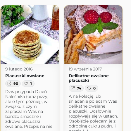
9 lutego 2016
19 września 2017
Placuszki owsiane
Delikatne owsiane
placuszki
90
1
74
0
Dziś przypada Dzień
A na kolację lub
Naleśnika (oraz pizzy,
śniadanie polecam Was
ale o tym później), w
delikatne owsiane
związku z czym
placuszki. Dosłownie
zapraszam Was na
rozpływają się w ustach.
bardzo smaczne i
Osobiście polecam je z
zdrowe placuszki
odrobiną cukru pudru i
owsiane. Przepis na nie