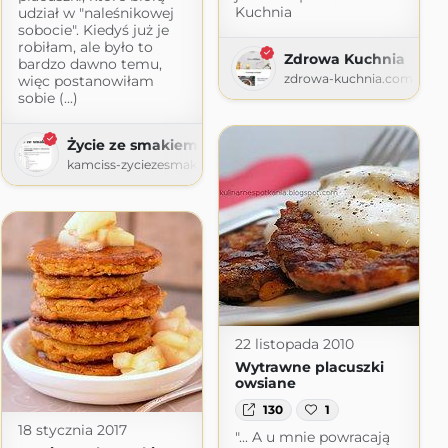
Kuchnia
udział w "naleśnikowej
sobocie". Kiedyś już je
robiłam, ale było to
Zdrowa Kuchnia
bardzo dawno temu,
zdrowa-kuchnia.com
więc postanowiłam
sobie (...)
Życie ze smakiem
kamciss-zyciezesmakiem.blogspot.com
22 listopada 2010
Wytrawne placuszki
owsiane
130
1
18 stycznia 2017
"... A u mnie powracają