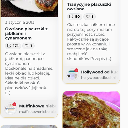
Tradycyjne placuszki
owsiane
80
1
3 stycznia 2013
Ciasteczka całkiem inne
Owsiane placuszki z
niż do tej pory miałam
jabłkami i
przyjemność robić.
cynamonem
Faktycznie są sycące,
proste w wykonaniu i
174
1
smaczne jak na taką
Owsiane placuszki z
małą ilość
jabłkami, pachnące
składników.Przepis (...)
cynamonem.
Doskonałe na śniadanie,
ecz i gotuj z sercem
Hollywood od kuchni
lekki obiad lub kolację.
Idealne dla dzieci.
hollywoododkuchni.blogs
Składniki na ok. 6
placuszków:1 jajkook.
(...)
Muffinkowe niebo
muffinkoweniebo.blogspot.com