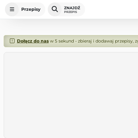
ZNAJDŹ
Przepisy
PRZEPIS
Dołącz do nas
w 5 sekund - zbieraj i dodawaj przepisy, 