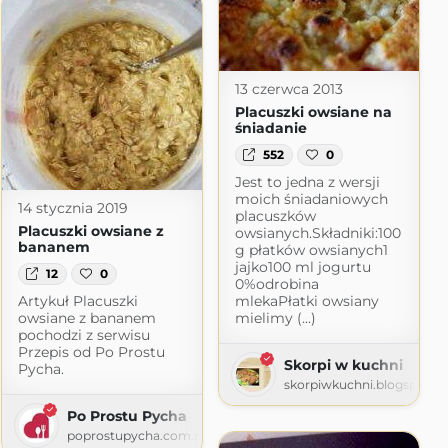
13 czerwca 2013
Placuszki owsiane na
śniadanie
552
0
Jest to jedna z wersji
moich śniadaniowych
14 stycznia 2019
placuszków
Placuszki owsiane z
owsianych.Składniki:100
bananem
g płatków owsianych1
jajko100 ml jogurtu
12
0
0%odrobina
Artykuł Placuszki
mlekaPłatki owsiany
owsiane z bananem
mielimy (...)
wy • przepisy na proste dania wege
pochodzi z serwisu
Przepis od Po Prostu
Skorpi w kuchni
Pycha.
skorpiwkuchni.blogspot.c
Po Prostu Pycha
poprostupycha.com.pl