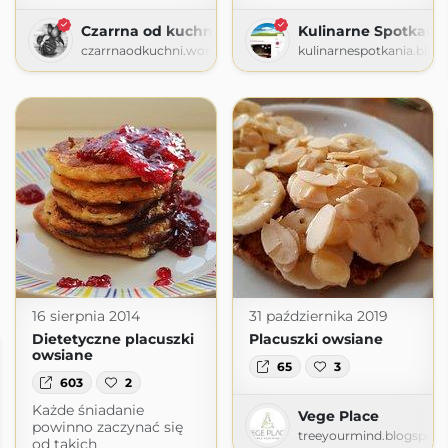
Czarrna od kuchni
Kulinarne Spotkani
czarrnaodkuchni.wordpress.com
kulinarnespotkania.blo
16 sierpnia 2014
31 października 2019
Dietetyczne placuszki
Placuszki owsiane
owsiane
65
3
603
2
Każde śniadanie
Vege Place
powinno zaczynać się
treeyourmind.blogspot
od takich