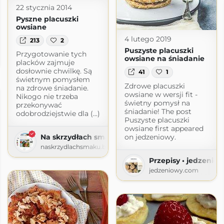
22 stycznia 2014
Pyszne placuszki
owsiane
4 lutego 2019
213
2
h Inspiracji
Puszyste placuszki
Przygotowanie tych
owsiane na śniadanie
piracji.blogspot.com
placków zajmuje
dosłownie chwilkę. Są
41
1
świetnym pomysłem
Zdrowe placuszki
na zdrowe śniadanie.
owsiane w wersji fit -
Nikogo nie trzeba
świetny pomysł na
przekonywać
śniadanie! The post
odobrodziejstwie dla (...)
Puszyste placuszki
owsiane first appeared
on jedzeniowy.
Na skrzydłach smaku
naskrzydlachsmaku.blogspot.com
Przepisy • jedzenio
jedzeniowy.com