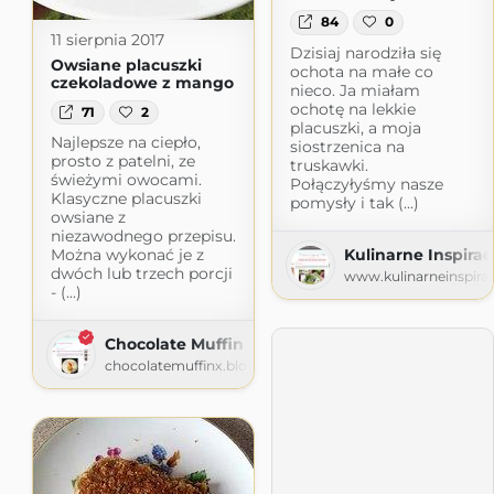
84
0
11 sierpnia 2017
Dzisiaj narodziła się
Owsiane placuszki
ochota na małe co
czekoladowe z mango
nieco. Ja miałam
ochotę na lekkie
71
2
placuszki, a moja
Najlepsze na ciepło,
siostrzenica na
prosto z patelni, ze
truskawki.
świeżymi owocami.
Połączyłyśmy nasze
Klasyczne placuszki
pomysły i tak (...)
owsiane z
niezawodnego przepisu.
Kulinarne Inspirac
Można wykonać je z
dwóch lub trzech porcji
www.kulinarneinspiracj
- (...)
Chocolate Muffin Blog
chocolatemuffinx.blogspot.com