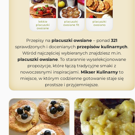
lekkie
placuszki
placuszki
placuszki
owsiane fit
owsiano
owsiane
Przepisy na
placuszki owsiane
– ponad
321
sprawdzonych i docenianych
przepisów kulinarnych
.
Wśród najczęściej wybieranych znajdziesz m.in.
placuszki owsiane
. To starannie wyselekcjonowane
propozycje, które łączą tradycyjne smaki z
nowoczesnymi inspiracjami.
Mikser Kulinarny
to
miejsce, w którym codzienne gotowanie staje się
prostsze i przyjemniejsze.