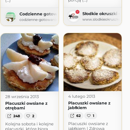
porcją (...)
(...)
a
Słodkie okruszki - piec
Codzienne gotowanie
gspot.com
www.slodkieokruszki.pl
codzienne-gotowanie.blogspot.com
4 lutego 2013
28 września 2013
Placuszki owsiane z
Placuszki owsiane z
jabłkiem
otrębami
62
1
248
2
Placuszki owsiane z
Kolejna sobota i kolejne
.com
jabłkiem | Zdrowa
placuszki, które biorą