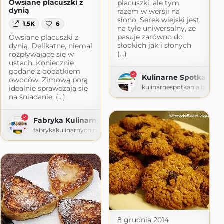
Owsiane placuszki z
placuszki, ale tym
dynią
razem w wersji na
słono. Serek wiejski jest
1.5K
6
na tyle uniwersalny, że
pasuje zarówno do
Owsiane placuszki z
słodkich jak i słonych
dynią. Delikatne, niemal
(...)
rozpływające się w
ustach. Koniecznie
podane z dodatkiem
Kulinarne Spotkania
owoców. Zimową porą
kulinarnespotkania.blogsp
idealnie sprawdzają się
na śniadanie, (...)
Fabryka Kulinarnych Inspiracji
fabrykakulinarnychinspiracji.blogspot.com
8 grudnia 2014