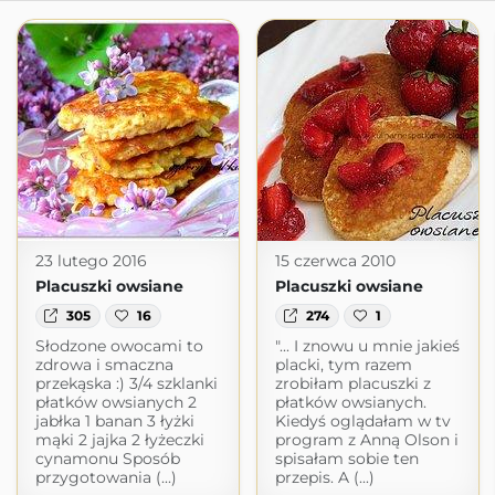
23 lutego 2016
15 czerwca 2010
Placuszki owsiane
Placuszki owsiane
305
16
274
1
Słodzone owocami to
"... I znowu u mnie jakieś
zdrowa i smaczna
placki, tym razem
przekąska :) 3/4 szklanki
zrobiłam placuszki z
płatków owsianych 2
płatków owsianych.
jabłka 1 banan 3 łyżki
Kiedyś oglądałam w tv
mąki 2 jajka 2 łyżeczki
program z Anną Olson i
cynamonu Sposób
spisałam sobie ten
przygotowania (...)
przepis. A (...)