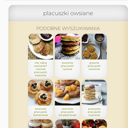
placuszki owsiane
PODOBNE WYSZUKIWANIA
nie lubię
owsiane
pyszne
owsianki!
placuszki
placuszki
razowe
ryżowe
owsiane
placuszki
owsiane
owsiane
owsiane
puszyste
placuszki
placuszki
placuszki
bananowe
śniadaniowe
owsiane