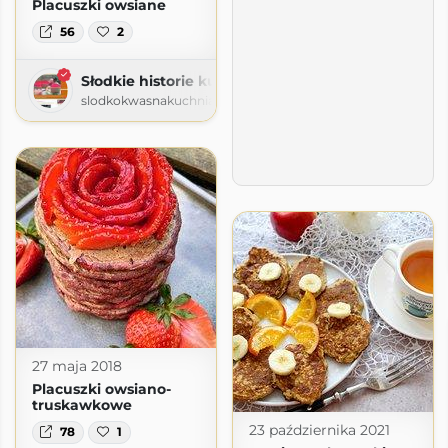
Placuszki owsiane
56
2
Słodkie historie kulinarne
slodkokwasnakuchnia1.blogspot.com
27 maja 2018
Placuszki owsiano-
truskawkowe
23 października 2021
78
1