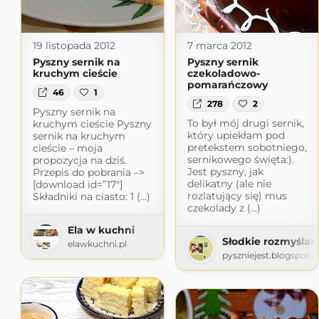
19 listopada 2012
7 marca 2012
Pyszny sernik na
Pyszny sernik
kruchym cieście
czekoladowo-
pomarańczowy
46
1
278
2
Pyszny sernik na
To był mój drugi sernik,
kruchym cieście Pyszny
który upiekłam pod
sernik na kruchym
pretekstem sobotniego,
cieście – moja
sernikowego święta:).
propozycja na dziś.
Jest pyszny, jak
Przepis do pobrania –>
delikatny (ale nie
[download id=”17″]
rozlatujący się) mus
Składniki na ciasto: 1 (...)
czekolady z (...)
Ela w kuchni
Słodkie rozmyślan
elawkuchni.pl
pyszniejest.blogspot.