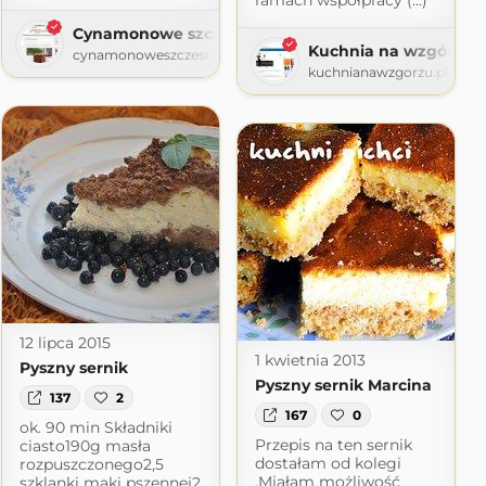
ramach współpracy (...)
Cynamonowe szczescie
Kuchnia na wzgórzu
com
cynamonoweszczescie.blogspot.com
kuchnianawzgorzu.pl
12 lipca 2015
1 kwietnia 2013
Pyszny sernik
Pyszny sernik Marcina
137
2
167
0
ok. 90 min Składniki
Przepis na ten sernik
ciasto190g masła
dostałam od kolegi
rozpuszczonego2,5
.Miałam możliwość
szklanki mąki pszennej2