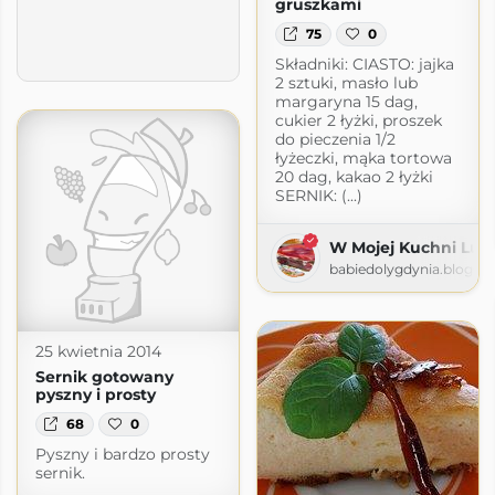
gruszkami
75
0
Składniki: CIASTO: jajka
2 sztuki, masło lub
margaryna 15 dag,
cukier 2 łyżki, proszek
do pieczenia 1/2
łyżeczki, mąka tortowa
20 dag, kakao 2 łyżki
SERNIK: (...)
W Mojej Kuchni Lub
babiedolygdynia.blogsp
25 kwietnia 2014
Sernik gotowany
pyszny i prosty
68
0
Pyszny i bardzo prosty
sernik.
ie