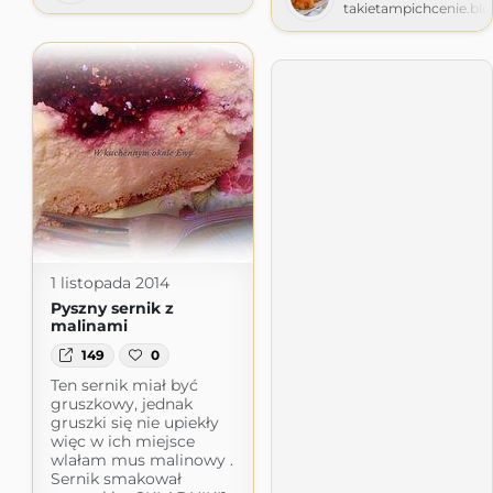
takietampichcenie.bl
1 listopada 2014
Pyszny sernik z
malinami
149
0
Ten sernik miał być
gruszkowy, jednak
gruszki się nie upiekły
więc w ich miejsce
wlałam mus malinowy .
Sernik smakował