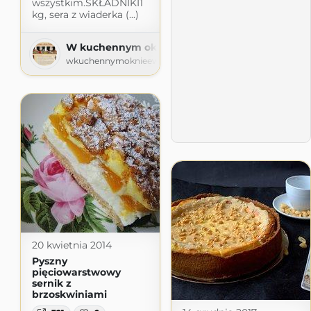
wszystkim.SKŁADNIKI1
kg, sera z wiaderka (...)
W kuchennym oknie Ewy
wkuchennymoknieewy.blogspot.com
20 kwietnia 2014
Pyszny
pięciowarstwowy
sernik z
brzoskwiniami