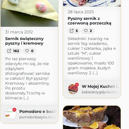
28 lipca 2025
Pyszny sernik z
czerwoną porzeczką
5
2
31 marca 2012
Sernik świąteczny
Składniki: twaróg na
pyszny i kremowy
sernik 1kg wiaderko,
cukier 1 szklanka, jajka 4
162
0
sztuki "M", cukier
wanilinowy 1
Po raz pierwszy
opakowanie, masło 100
zdarzyło mi się, że nie
gram miękkie, budyń
zdążyłam
waniliowy 2 (...)
sfotografować sernika
w całości! Był pyszny!
Kremowy i aksamitny.
W Mojej Kuchni Lubię
Po prostu
babiedolygdynia.blogspot
doskonały.Trochę w
klimacie (...)
Pomodoro e basilico
pomidoribazylia.blogspot.com