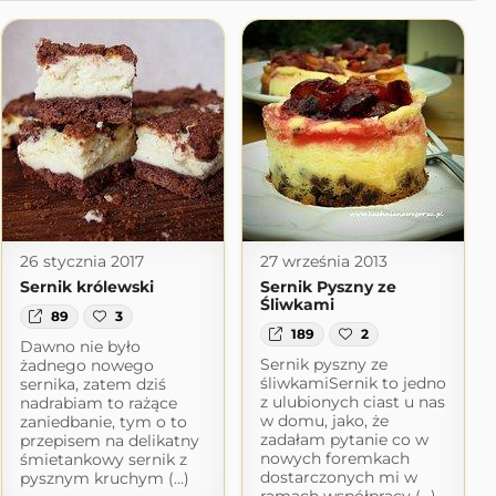
26 stycznia 2017
27 września 2013
Sernik królewski
Sernik Pyszny ze
Śliwkami
89
3
189
2
Dawno nie było
Sernik pyszny ze
żadnego nowego
śliwkamiSernik to jedno
sernika, zatem dziś
z ulubionych ciast u nas
nadrabiam to rażące
w domu, jako, że
zaniedbanie, tym o to
zadałam pytanie co w
przepisem na delikatny
nowych foremkach
śmietankowy sernik z
dostarczonych mi w
pysznym kruchym (...)