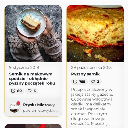
9 stycznia 2019
29 października 2013
Sernik na makowym
Pyszny sernik
spodzie - obłędnie
755
3
pyszny początek roku
Przepis znaleziony w
80
3
jakiejś starej gazecie.
Cudownie wilgotny i
gładki, ma delikatny
Ptysiu Mietowy
smak i wspaniały
ptysiumietowy.blogspot.com
aromat. Poza tym
długo zachowuje
świeżość. Musisz (...)