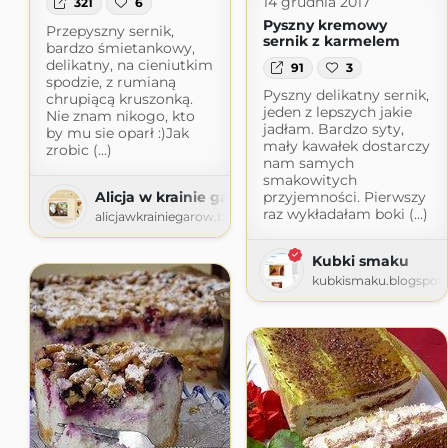
14 grudnia 2017
321
6
Pyszny kremowy
Przepyszny sernik,
sernik z karmelem
bardzo śmietankowy,
delikatny, na cieniutkim
91
3
spodzie, z rumianą
Pyszny delikatny sernik,
chrupiącą kruszonką.
jeden z lepszych jakie
Nie znam nikogo, kto
jadłam. Bardzo syty,
by mu sie oparł :)Jak
mały kawałek dostarczy
zrobic (...)
nam samych
smakowitych
Alicja w krainie garów
przyjemności. Pierwszy
raz wykładałam boki (...)
alicjawkrainiegarow.blogspot.com
Kubki smaku
kubkismaku.blogspot