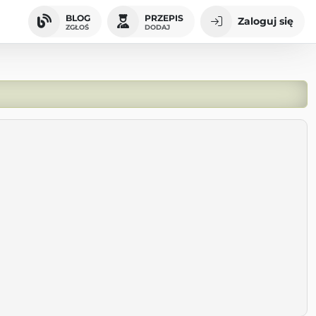
BLOG
PRZEPIS
Zaloguj się
ZGŁOŚ
DODAJ