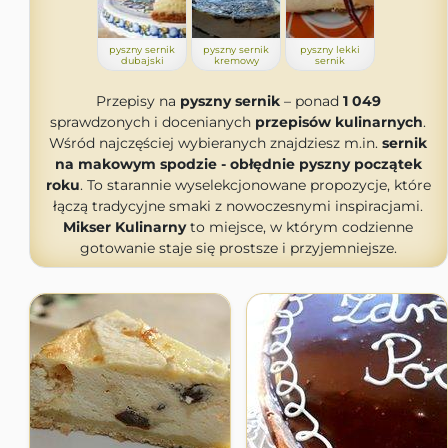
pyszny sernik
pyszny sernik
pyszny lekki
dubajski
kremowy
sernik
Przepisy na
pyszny sernik
– ponad
1 049
sprawdzonych i docenianych
przepisów kulinarnych
.
Wśród najczęściej wybieranych znajdziesz m.in.
sernik
na makowym spodzie - obłędnie pyszny początek
roku
. To starannie wyselekcjonowane propozycje, które
łączą tradycyjne smaki z nowoczesnymi inspiracjami.
Mikser Kulinarny
to miejsce, w którym codzienne
gotowanie staje się prostsze i przyjemniejsze.