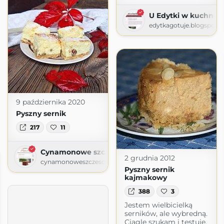
U Edytki w kuchni
edytkagotuje.blogspot.
9 października 2020
Pyszny sernik
217
11
Cynamonowe szczescie
2 grudnia 2012
cynamonoweszczescie.blogspot.com
Pyszny sernik
kajmakowy
388
3
Jestem wielbicielką
serników, ale wybredną.
Ciągle szukam i testuję,