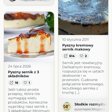
10 stycznia 2011
Pyszny kremowy
sernik makowy
614
2
Sernik jest rewelacyjny.
24 lipca 2026
Delikatnym kremowy,
rozpuszcza się w ustach
Pyszny sernik z 3
dosłownie i w
składników
przenośni. Cudowne
16
1
połączenie kremowego,
leciutkiego sernika z
Jeśli lubisz proste
trochę (...)
przepisy, które nie
wymagają wielu
produktów, koniecznie
Słodkie rozmyślania
wypróbuj nasz sernik z
pyszniejest.blogspot.co
3 składników! Minimum