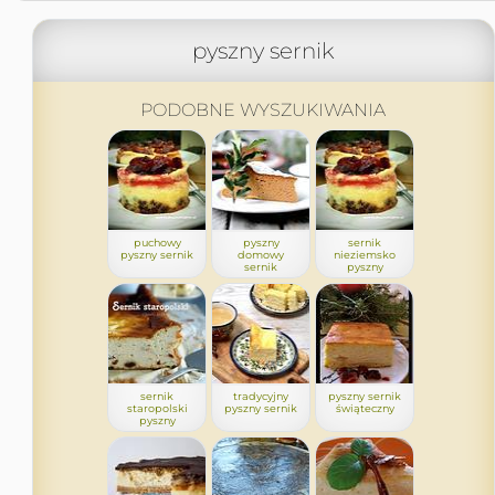
pyszny sernik
PODOBNE WYSZUKIWANIA
puchowy
pyszny
sernik
pyszny sernik
domowy
nieziemsko
sernik
pyszny
sernik
tradycyjny
pyszny sernik
staropolski
pyszny sernik
świąteczny
pyszny