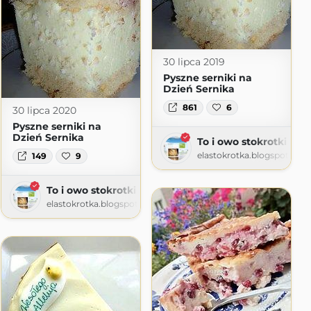
30 lipca 2019
Pyszne serniki na
Dzień Sernika
861
6
30 lipca 2020
Pyszne serniki na
Dzień Sernika
To i owo stokrotki
elastokrotka.blogspot.com
149
9
To i owo stokrotki
elastokrotka.blogspot.com
m