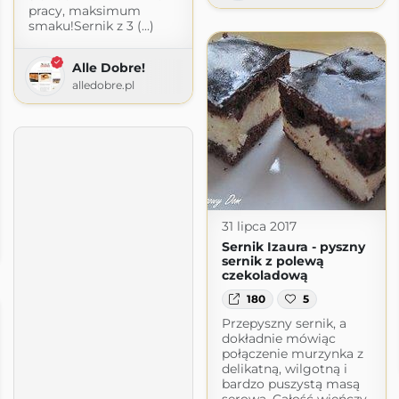
pracy, maksimum
smaku!Sernik z 3 (...)
Alle Dobre!
alledobre.pl
31 lipca 2017
Sernik Izaura - pyszny
.com
sernik z polewą
czekoladową
180
5
Przepyszny sernik, a
dokładnie mówiąc
połączenie murzynka z
delikatną, wilgotną i
bardzo puszystą masą