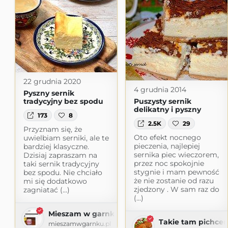
22 grudnia 2020
4 grudnia 2014
Pyszny sernik
tradycyjny bez spodu
Puszysty sernik
delikatny i pyszny
173
8
2.5K
29
Przyznam się, że
Oto efekt nocnego
uwielbiam serniki, ale te
pieczenia, najlepiej
bardziej klasyczne.
sernika piec wieczorem,
Dzisiaj zapraszam na
przez noc spokojnie
taki sernik tradycyjny
stygnie i mam pewność
bez spodu. Nie chciało
że nie zostanie od razu
mi się dodatkowo
zjedzony . W sam raz do
zagniatać (...)
(...)
Mieszam w garnku
Takie tam pichcen
mieszamwgarnku.pl