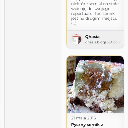
niektóre serniki na stałe
wpisuję do swojego
repertuaru. Ten sernik
jest na drugim miejscu
(...)
Qhasia
qhasia.blogspot.com
ia
com
21 maja 2016
Pyszny sernik z