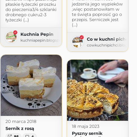
jedzenia jego wypieków
płaskie łyżeczki proszku
,więc postanowiłam w
do pieczenia3/4 szklanki
te święta poprosić go o
drobnego cukru2-3
przepis. Serniczek jest
łyżeczki (...)
(...)
Kuchnia Pepin
Co w kuchni pichci
kuchniapepin.blogspot.com
cowkuchnipichci.blogspot
20 marca 2018
18 maja 2023
Sernik z rosą
Pyszny sernik
95
4