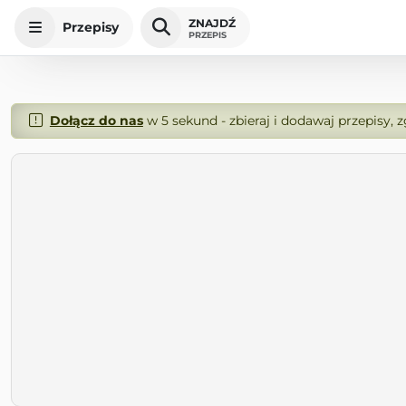
ZNAJDŹ
Przepisy
PRZEPIS
Dołącz do nas
w 5 sekund - zbieraj i dodawaj przepisy, 