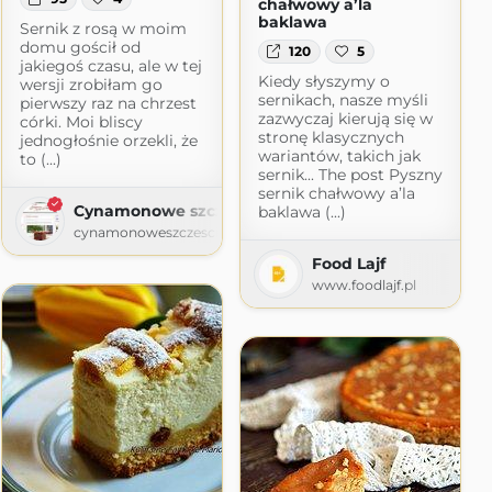
chałwowy a’la
baklawa
Sernik z rosą w moim
domu gościł od
120
5
jakiegoś czasu, ale w tej
Kiedy słyszymy o
wersji zrobiłam go
sernikach, nasze myśli
pierwszy raz na chrzest
zazwyczaj kierują się w
córki. Moi bliscy
stronę klasycznych
jednogłośnie orzekli, że
wariantów, takich jak
to (...)
sernik... The post Pyszny
sernik chałwowy a’la
Cynamonowe szczescie
baklawa (...)
cynamonoweszczescie.blogspot.com
ię
Food Lajf
ot.com
www.foodlajf.pl