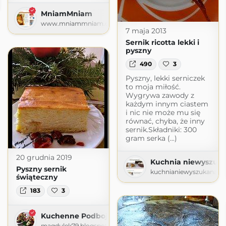
ogspot.com
MniamMniam
www.mniammniam.com
7 maja 2013
Sernik ricotta lekki i
pyszny
490
3
Pyszny, lekki serniczek
to moja miłość.
Wygrywa zawody z
każdym innym ciastem
i nic nie może mu się
równać, chyba, że inny
sernik.Składniki: 300
gram serka (...)
20 grudnia 2019
Kuchnia niewyszuk
Pyszny sernik
kuchnianiewyszukana.b
świąteczny
183
3
Kuchenne Podboje
magdulek79.blogspot.com