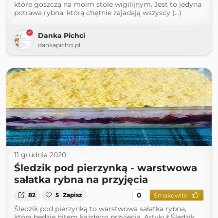
które goszczą na moim stole wigilijnym. Jest to jedyna
potrawa rybna, którą chętnie zajadają wszyscy (...)
Danka Pichci
dankapichci.pl
11 grudnia 2020
Śledzik pod pierzynką - warstwowa
sałatka rybna na przyjęcia
0
82
5
Zapisz
Smakowite
Śledzik pod pierzynką to warstwowa sałatka rybna,
która będzie hitem każdego przyjęcia. Artykuł Śledzik