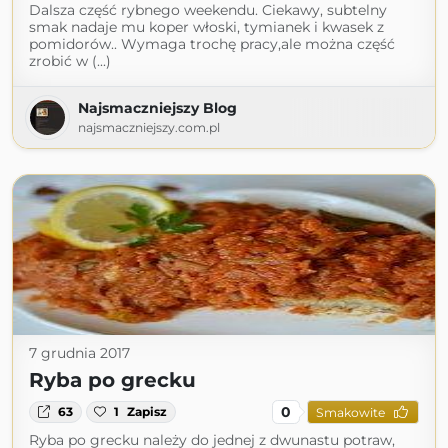
Dalsza część rybnego weekendu. Ciekawy, subtelny
smak nadaje mu koper włoski, tymianek i kwasek z
pomidorów.. Wymaga trochę pracy,ale można część
zrobić w (...)
Najsmaczniejszy Blog
najsmaczniejszy.com.pl
7 grudnia 2017
Ryba po grecku
0
63
1
Zapisz
Smakowite
Ryba po grecku należy do jednej z dwunastu potraw,