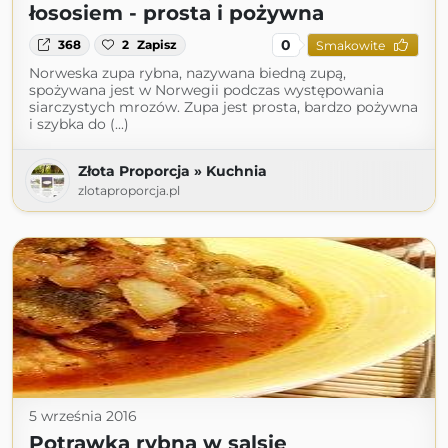
łososiem - prosta i pożywna
0
368
2
Zapisz
Smakowite
Norweska zupa rybna, nazywana biedną zupą,
spożywana jest w Norwegii podczas występowania
siarczystych mrozów. Zupa jest prosta, bardzo pożywna
i szybka do (...)
Złota Proporcja » Kuchnia
zlotaproporcja.pl
5 września 2016
Potrawka rybna w salsie