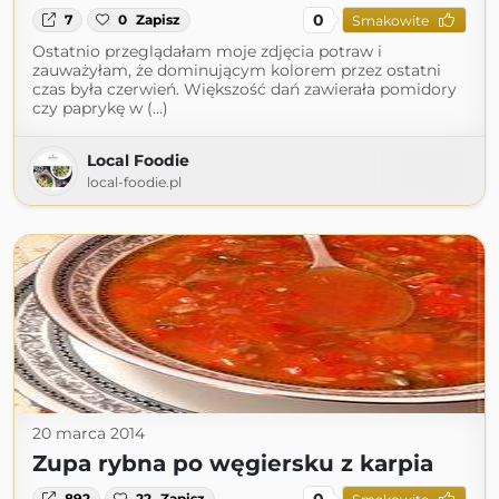
0
7
0
Zapisz
Smakowite
Ostatnio przeglądałam moje zdjęcia potraw i
zauważyłam, że dominującym kolorem przez ostatni
czas była czerwień. Większość dań zawierała pomidory
czy paprykę w (...)
Local Foodie
local-foodie.pl
20 marca 2014
Zupa rybna po węgiersku z karpia
0
892
22
Zapisz