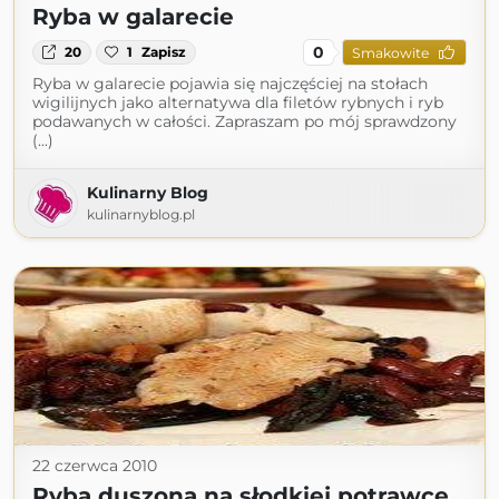
Ryba w galarecie
0
20
1
Zapisz
Smakowite
Ryba w galarecie pojawia się najczęściej na stołach
wigilijnych jako alternatywa dla filetów rybnych i ryb
podawanych w całości. Zapraszam po mój sprawdzony
(...)
Kulinarny Blog
kulinarnyblog.pl
22 czerwca 2010
Ryba duszona na słodkiej potrawce