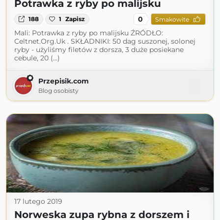
Potrawka z ryby po malijsku
0
188
1
Zapisz
Smakowite
Mali: Potrawka z ryby po malijsku ŹRÓDŁO:
Celtnet.Org.Uk . SKŁADNIKI: 50 dag suszonej, solonej
ryby - użyliśmy filetów z dorsza, 3 duże posiekane
cebule, 20 (...)
Przepisik.com
Blog osobisty
17 lutego 2019
Norweska zupa rybna z dorszem i