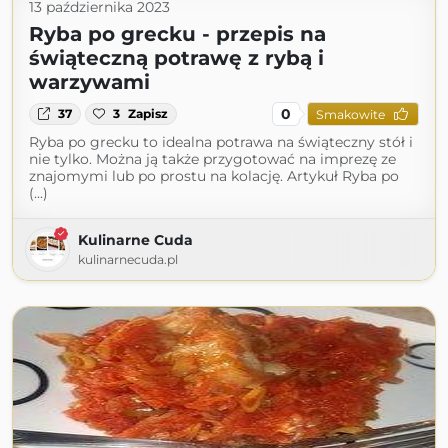
13 października 2023
Ryba po grecku - przepis na
świąteczną potrawę z rybą i
warzywami
0
37
3
Zapisz
Smakowite
Ryba po grecku to idealna potrawa na świąteczny stół i
nie tylko. Można ją także przygotować na imprezę ze
znajomymi lub po prostu na kolację. Artykuł Ryba po
(...)
Kulinarne Cuda
kulinarnecuda.pl