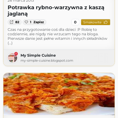
26 marca 2013
Potrawka rybno-warzywna z kaszą
jaglaną
0
82
1
Zapisz
Smakowite
Czas na przygotowanie coś dla dzieci :P Robię to
codziennie, ale nigdy nie wrzucam tego na bloga.
Pierwsze danie jest pełne witamin i innych składników
(...)
My Simple Cuisine
my-simple-cuisine.blogspot.com