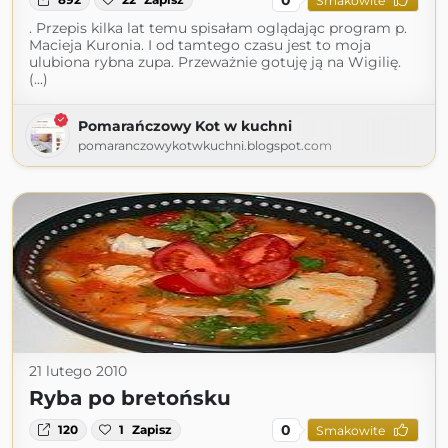
Smakowite
. Przepis kilka lat temu spisałam oglądając program p.
Macieja Kuronia. I od tamtego czasu jest to moja
ulubiona rybna zupa. Przeważnie gotuję ją na Wigilię.
(...)
Pomarańczowy Kot w kuchni
pomaranczowykotwkuchni.blogspot.com
21 lutego 2010
Ryba po bretońsku
0
120
1
Zapisz
Smakowite