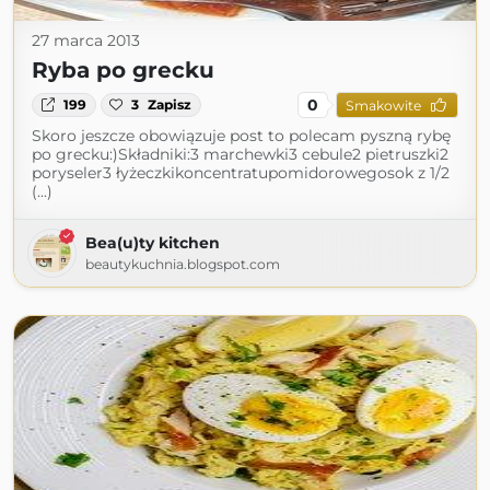
27 marca 2013
Ryba po grecku
0
199
3
Zapisz
Smakowite
Skoro jeszcze obowiązuje post to polecam pyszną rybę
po grecku:)Składniki:3 marchewki3 cebule2 pietruszki2
poryseler3 łyżeczkikoncentratupomidorowegosok z 1/2
(...)
Bea(u)ty kitchen
beautykuchnia.blogspot.com