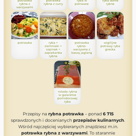
potrawka
potrawka
ryba w
ryba danie
rybna z
rybna z curry
potrawce
rybne
warzywami
potrawka
ryba +
potrawka
wigilijne
ziemniaki +
rybno-
potrawy ryba
szpinak =
warzywna z
grecka
zapiekanka
kaszą jaglaną
rybna
rolada rybna
w galaretce
pomidorowej
ryba
Przepisy na
rybna potrawka
– ponad
6 715
sprawdzonych i docenianych
przepisów kulinarnych
.
Wśród najczęściej wybieranych znajdziesz m.in.
potrawka rybna z warzywami
. To starannie