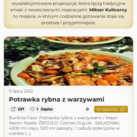
wyselekcjonowane propozycje, które łączą tradycyjne
smaki z nowoczesnymi inspiracjami.
Mikser Kulinarny
to miejsce, w którym codzienne gotowanie staje się
prostsze i przyjemniejsze.
3 lipca 2012
Potrawka rybna z warzywami
0
237
1
Zapisz
Smakowite
Burkina Faso: Potrawka rybna z warzywami / Maan
Nezim Nzedo ŹRÓDŁO: Celtnet.Org.Uk . SKŁADNIKI:
4300 ml oleju, 500 ml passaty, 1 cebula pokrojona w
cienkie (...)