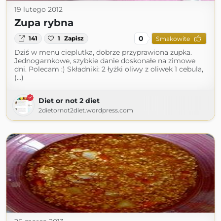
19 lutego 2012
Zupa rybna
0
141
1
Zapisz
Smakowite
Dziś w menu cieplutka, dobrze przyprawiona zupka.
Jednogarnkowe, szybkie danie doskonałe na zimowe
dni. Polecam :) Składniki: 2 łyżki oliwy z oliwek 1 cebula,
(...)
Diet or not 2 diet
2dietornot2diet.wordpress.com