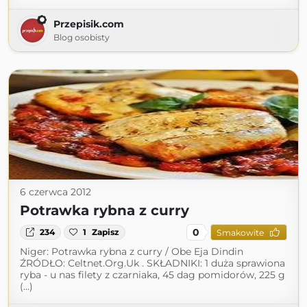
Przepisik.com
Blog osobisty
6 czerwca 2012
Potrawka rybna z curry
0
234
1
Zapisz
Smakowite
Niger: Potrawka rybna z curry / Obe Eja Dindin
ŹRÓDŁO: Celtnet.Org.Uk . SKŁADNIKI: 1 duża sprawiona
ryba - u nas filety z czarniaka, 45 dag pomidorów, 225 g
(...)