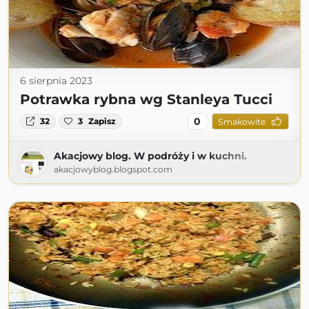
6 sierpnia 2023
Potrawka rybna wg Stanleya Tucci
0
32
3
Zapisz
Smakowite
Akacjowy blog. W podróży i w kuchni.
akacjowyblog.blogspot.com