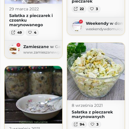
pieczarek
29 marca 2022
22
3
Sałatka z pieczarek i
czosnku
Weekendy w domu i
marynowanego
weekendywdomuiogrodz
49
4
Zamieszane w Garze
www.zamieszanewgarze.com
.com
8 września 2021
Sałatka z pieczarek
marynowanych
94
3
2 września 2021