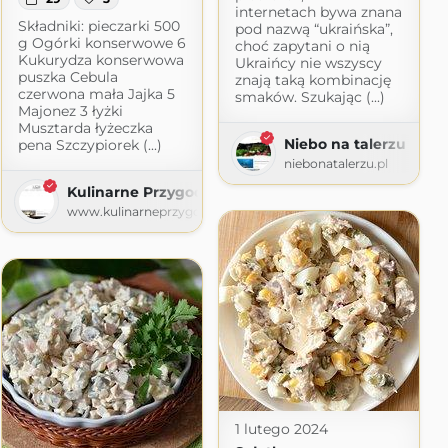
internetach bywa znana
Składniki: pieczarki 500
pod nazwą “ukraińska”,
g Ogórki konserwowe 6
choć zapytani o nią
Kukurydza konserwowa
Ukraińcy nie wszyscy
puszka Cebula
znają taką kombinację
czerwona mała Jajka 5
smaków. Szukając (...)
Majonez 3 łyżki
Musztarda łyżeczka
Niebo na talerzu
pena Szczypiorek (...)
niebonatalerzu.pl
e
Kulinarne Przygody
e.pl
www.kulinarneprzygody.com
1 lutego 2024