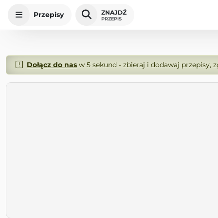
ZNAJDŹ
Przepisy
PRZEPIS
Dołącz do nas
w 5 sekund - zbieraj i dodawaj przepisy, 