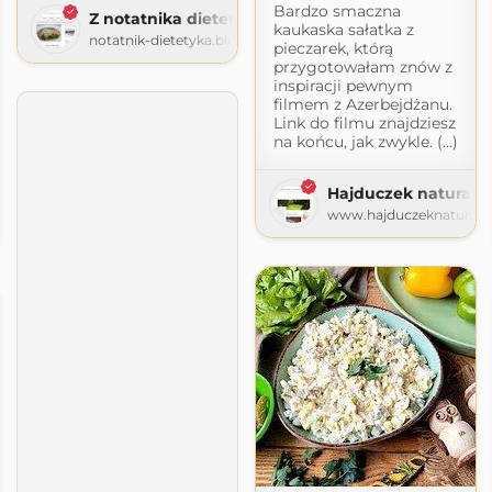
Bardzo smaczna
Z notatnika dietetyka
kaukaska sałatka z
notatnik-dietetyka.blogspot.com
pieczarek, którą
przygotowałam znów z
inspiracji pewnym
filmem z Azerbejdżanu.
Link do filmu znajdziesz
na końcu, jak zwykle. (...)
Hajduczek naturalni
enie czyli pyszna domowa kuchnia
www.hajduczeknaturalni
zenie.com