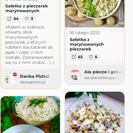
Sałatka z pieczarek
marynowanych
64
3
 ogrodzie
Miałam w lodówce
ie.blogspot.com
otwarty słoik
16 lutego 2022
marynowanych
Sałatka z
pieczarek, z których
marynowanych
robiłam sos tatarski do
pieczarek
jajek i część z nich
zostało. Zastanawiałam
63
5
się co z nimi zrobić… (...)
Ala piecze i gotuje
Danka Pichci
ala-piecze.blogspot.com
dankapichci.pl