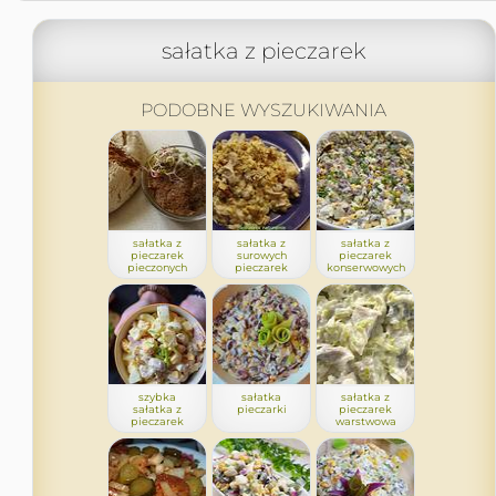
sałatka z pieczarek
PODOBNE WYSZUKIWANIA
sałatka z
sałatka z
sałatka z
pieczarek
surowych
pieczarek
pieczonych
pieczarek
konserwowych
szybka
sałatka
sałatka z
sałatka z
pieczarki
pieczarek
pieczarek
warstwowa