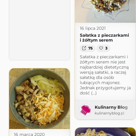
16 lipca 2021
Sałatka z pieczarkami
i żółtym serem
75
3
Sałatka z pieczarkami i
żółtym serem nie jest
najbardziej dietetyczną
wersją sałatki, a raczej
sałatką dla osób
lubiących majonez.
Jednak przygotujemy ja
dość (...)
Kulinarny Blog
kulinarnyblog.pl
16 marca 2020