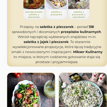
skandynawska
sałatka z
sałatka z
sałatka z
pieczarka
pieczarek z
pieczarek
czosnkiem
Przepisy na
sałatka z pieczarek
– ponad
138
sprawdzonych i docenianych
przepisów kulinarnych
.
Wśród najczęściej wybieranych znajdziesz m.in.
sałatka z jajek i pieczarek
. To starannie
wyselekcjonowane propozycje, które łączą tradycyjne
smaki z nowoczesnymi inspiracjami.
Mikser Kulinarny
to miejsce, w którym codzienne gotowanie staje się
prostsze i przyjemniejsze.