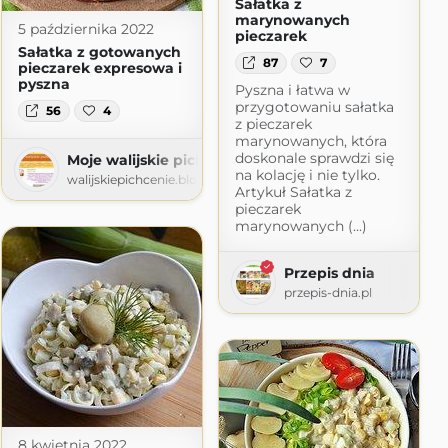
Sałatka z
marynowanych
5 października 2022
pieczarek
Sałatka z gotowanych
87
7
pieczarek expresowa i
pyszna
Pyszna i łatwa w
przygotowaniu sałatka
56
4
z pieczarek
nie czyli pyszna domowa kuchnia
marynowanych, która
nie.com
doskonale sprawdzi się
Moje walijskie pichcenie
na kolację i nie tylko.
walijskiepichcenie.blogspot.com
Artykuł Sałatka z
pieczarek
marynowanych (...)
Przepis dnia
przepis-dnia.pl
8 kwietnia 2022