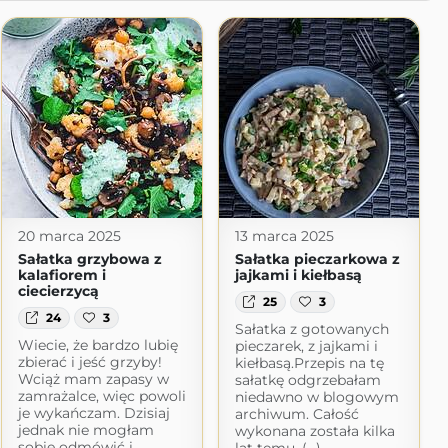
20 marca 2025
13 marca 2025
Sałatka grzybowa z
Sałatka pieczarkowa z
kalafiorem i
jajkami i kiełbasą
ciecierzycą
25
3
24
3
Sałatka z gotowanych
Wiecie, że bardzo lubię
pieczarek, z jajkami i
zbierać i jeść grzyby!
kiełbasą.Przepis na tę
Wciąż mam zapasy w
sałatkę odgrzebałam
zamrażalce, więc powoli
niedawno w blogowym
je wykańczam. Dzisiaj
archiwum. Całość
jednak nie mogłam
wykonana została kilka
sobie odmówić i