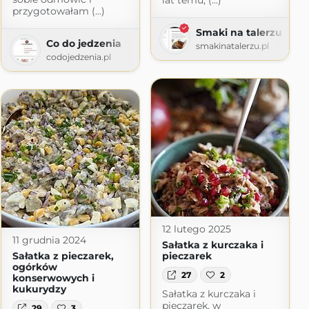
lat temu, (...)
przygotowałam (...)
Smaki na talerzu
Co do jedzenia
smakinatalerzu.pl
codojedzenia.pl
12 lutego 2025
11 grudnia 2024
Sałatka z kurczaka i
Sałatka z pieczarek,
pieczarek
ogórków
27
2
konserwowych i
kukurydzy
Sałatka z kurczaka i
pieczarek, w
29
3