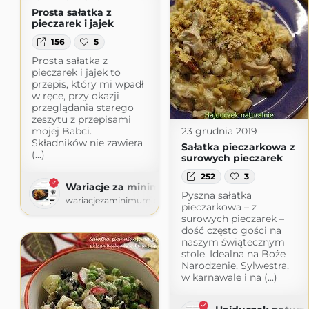
Prosta sałatka z
pieczarek i jajek
156
5
Prosta sałatka z
pieczarek i jajek to
przepis, który mi wpadł
w ręce, przy okazji
przeglądania starego
zeszytu z przepisami
23 grudnia 2019
mojej Babci.
Składników nie zawiera
Sałatka pieczarkowa z
(...)
surowych pieczarek
252
3
Wariacje za minimum
Pyszna sałatka
wariacjezaminimum.pl
pieczarkowa – z
surowych pieczarek –
dość często gości na
naszym świątecznym
stole. Idealna na Boże
Narodzenie, Sylwestra,
w karnawale i na (...)