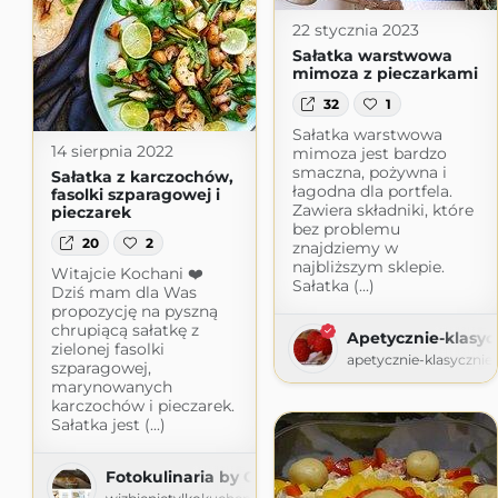
22 stycznia 2023
Sałatka warstwowa
mimoza z pieczarkami
32
1
Sałatka warstwowa
14 sierpnia 2022
mimoza jest bardzo
smaczna, pożywna i
Sałatka z karczochów,
łagodna dla portfela.
fasolki szparagowej i
Zawiera składniki, które
pieczarek
bez problemu
20
2
znajdziemy w
najbliższym sklepie.
Witajcie Kochani ❤️
Sałatka (...)
Dziś mam dla Was
propozycję na pyszną
chrupiącą sałatkę z
Apetycznie-klasyc
zielonej fasolki
apetycznie-klasycznie.
szparagowej,
marynowanych
karczochów i pieczarek.
Sałatka jest (...)
Fotokulinaria by Claudia Jordan