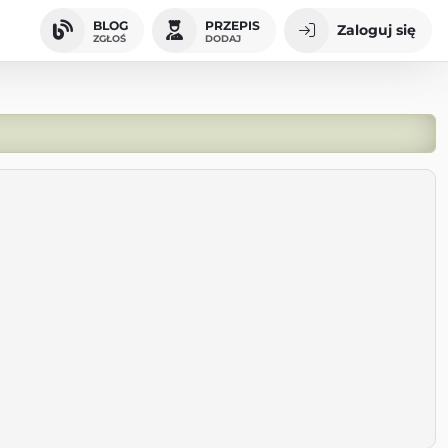
BLOG
PRZEPIS
Zaloguj się
ZGŁOŚ
DODAJ