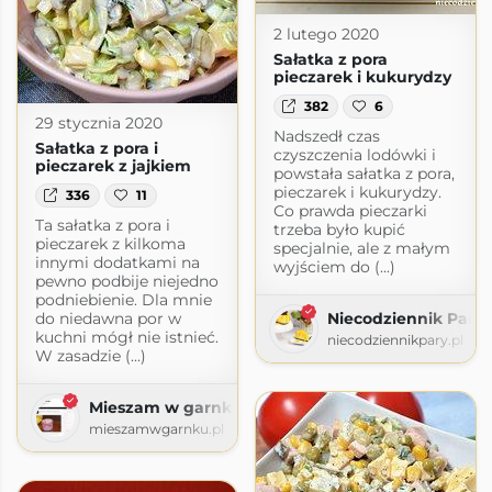
2 lutego 2020
Sałatka z pora
pieczarek i kukurydzy
382
6
29 stycznia 2020
Nadszedł czas
Sałatka z pora i
czyszczenia lodówki i
pieczarek z jajkiem
powstała sałatka z pora,
pieczarek i kukurydzy.
336
11
Co prawda pieczarki
Ta sałatka z pora i
trzeba było kupić
pieczarek z kilkoma
specjalnie, ale z małym
innymi dodatkami na
wyjściem do (...)
pewno podbije niejedno
podniebienie. Dla mnie
do niedawna por w
Niecodziennik Pary
kuchni mógł nie istnieć.
niecodziennikpary.pl
W zasadzie (...)
Mieszam w garnku
mieszamwgarnku.pl