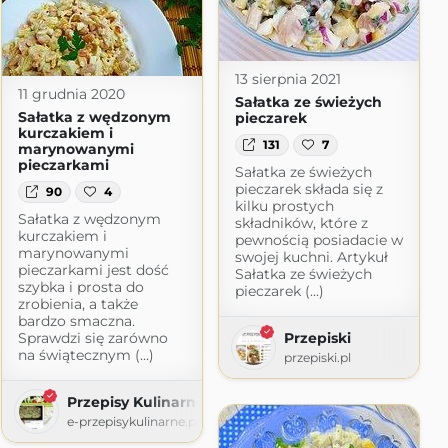
13 sierpnia 2021
11 grudnia 2020
Sałatka ze świeżych
Sałatka z wędzonym
pieczarek
kurczakiem i
131
7
marynowanymi
pieczarkami
Sałatka ze świeżych
pieczarek składa się z
90
4
kilku prostych
Sałatka z wędzonym
składników, które z
kurczakiem i
pewnością posiadacie w
marynowanymi
swojej kuchni. Artykuł
pieczarkami jest dość
Sałatka ze świeżych
szybka i prosta do
pieczarek (...)
zrobienia, a także
bardzo smaczna.
Sprawdzi się zarówno
Przepiski
na świątecznym (...)
przepiski.pl
Przepisy Kulinarne
e-przepisykulinarne.pl