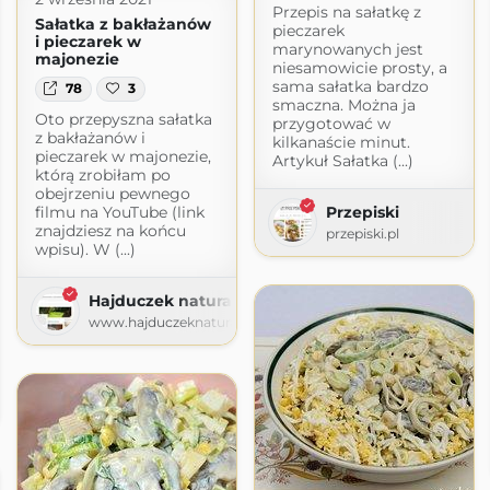
Przepis na sałatkę z
Sałatka z bakłażanów
pieczarek
i pieczarek w
marynowanych jest
majonezie
niesamowicie prosty, a
sama sałatka bardzo
78
3
smaczna. Można ja
Oto przepyszna sałatka
przygotować w
z bakłażanów i
kilkanaście minut.
pieczarek w majonezie,
Artykuł Sałatka (...)
którą zrobiłam po
obejrzeniu pewnego
filmu na YouTube (link
Przepiski
znajdziesz na końcu
przepiski.pl
wpisu). W (...)
Hajduczek naturalnie
www.hajduczeknaturalnie.pl