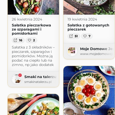
26 kwietnia 2024
19 kwietnia 2024
Sałatka pieczarkowa
Sałatka z gotowanych
ze szparagami i
pieczarek
pomidorkami
51
7
16
2
Sałatka z 3 składników –
Moje Domowe Jedz
pieczarek, szparagów i
www.mojedomowejed
pomidorków. Można ją
podać na ciepło lub na
zimno, np jako dodatek
Smaki na talerzu
smakinatalerzu.pl