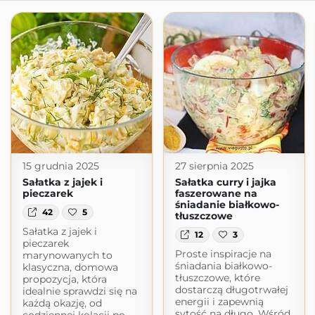
15 grudnia 2025
27 sierpnia 2025
Sałatka z jajek i
Sałatka curry i jajka
pieczarek
faszerowane na
śniadanie białkowo-
42
5
tłuszczowe
Sałatka z jajek i
12
3
pieczarek
Proste inspiracje na
marynowanych to
śniadania białkowo-
klasyczna, domowa
tłuszczowe, które
propozycja, która
dostarczą długotrwałej
idealnie sprawdzi się na
energii i zapewnią
każdą okazję, od
sytość na długo. Wśród