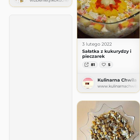
wizbienietylkokuchennej.wordpress.com
3 lutego 2022
Sałatka z kukurydzy i
pieczarek
81
5
Kulinarna Chwila
www.kulinarnachwila