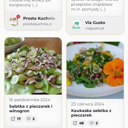
codziennej kolacji po
przepisów znajdziesz
świąteczny (...)
m.in. pomysły (...)
Prosta Kuchnia
Via Gusto
prostakuchnia.pl
viagusto.pl
16 października 2024
23 czerwca 2024
Sałatka z pieczarek i
Kaukaska sałatka z
winogron
pieczarek
17
2
48
2