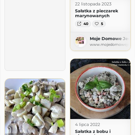
22 listopada 2023
Sałatka z pieczarek
marynowanych
40
5
Moje Domowe Jedze
www.mojedomowejedze
znie
pl
4 lipca 2022
Sałatka z bobu i