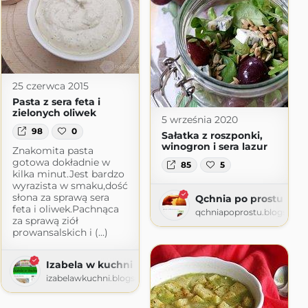
25 czerwca 2015
Pasta z sera feta i
zielonych oliwek
5 września 2020
98
0
Sałatka z roszponki,
winogron i sera lazur
Znakomita pasta
gotowa dokładnie w
85
5
kilka minut.Jest bardzo
wyrazista w smaku,dość
słona za sprawą sera
Qchnia po prostu
feta i oliwek.Pachnąca
qchniapoprostu.blogspot.
za sprawą ziół
prowansalskich i (...)
Izabela w kuchni
izabelawkuchni.blogspot.com