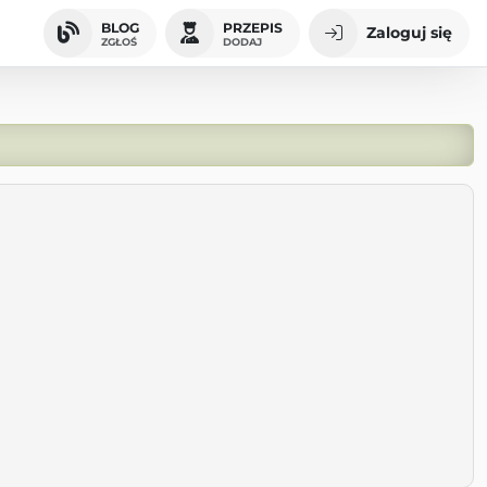
BLOG
PRZEPIS
Zaloguj się
ZGŁOŚ
DODAJ