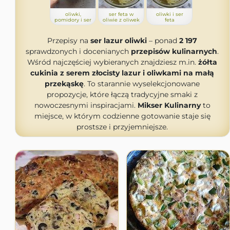
oliwki,
ser feta w
oliwki i ser
pomidory i ser
oliwie z oliwek
feta
Przepisy na
ser lazur oliwki
– ponad
2 197
sprawdzonych i docenianych
przepisów kulinarnych
.
Wśród najczęściej wybieranych znajdziesz m.in.
żółta
cukinia z serem złocisty lazur i oliwkami na małą
przekąskę
. To starannie wyselekcjonowane
propozycje, które łączą tradycyjne smaki z
nowoczesnymi inspiracjami.
Mikser Kulinarny
to
miejsce, w którym codzienne gotowanie staje się
prostsze i przyjemniejsze.