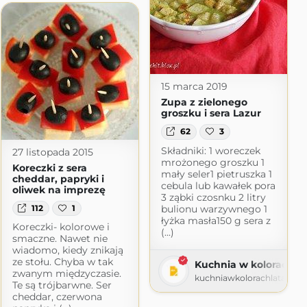
nia!
.blogspot.com
15 marca 2019
Zupa z zielonego
groszku i sera Lazur
62
3
Składniki: 1 woreczek
27 listopada 2015
mrożonego groszku 1
Koreczki z sera
mały seler1 pietruszka 1
cheddar, papryki i
cebula lub kawałek pora
oliwek na imprezę
3 ząbki czosnku 2 litry
bulionu warzywnego 1
112
1
łyżka masła150 g sera z
Koreczki- kolorowe i
(...)
smaczne. Nawet nie
wiadomo, kiedy znikają
ze stołu. Chyba w tak
Kuchnia w kolorach la
zwanym międzyczasie.
kuchniawkolorachlata.wor
Te są trójbarwne. Ser
cheddar, czerwona