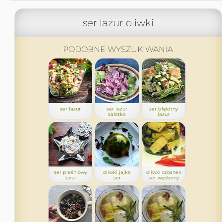
ser lazur oliwki
PODOBNE WYSZUKIWANIA
ser lazur
ser lazur
ser błękitny
sałatka
lazur
ser pleśniowy
oliwki jajka
oliwki czosnek
lazur
ser
ser wędzony