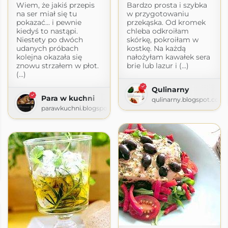
Wiem, że jakiś przepis
Bardzo prosta i szybka
na ser miał się tu
w przygotowaniu
pokazać... i pewnie
przekąska. Od kromek
kiedyś to nastąpi.
chleba odkroiłam
Niestety po dwóch
skórkę, pokroiłam w
udanych próbach
kostkę. Na każdą
kolejna okazała się
nałożyłam kawałek sera
znowu strzałem w płot.
brie lub lazur i (...)
(...)
Qulinarny
Para w kuchni
qulinarny.blogspot.com
parawkuchni.blogspot.com
pot.com