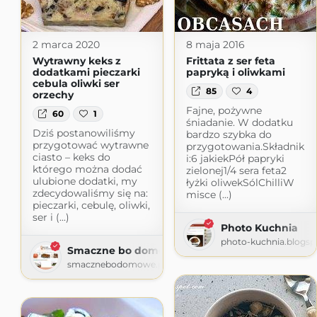
2 marca 2020
8 maja 2016
Wytrawny keks z
Frittata z ser feta
dodatkami pieczarki
papryką i oliwkami
cebula oliwki ser
85
4
orzechy
Fajne, pożywne
60
1
śniadanie. W dodatku
Dziś postanowiliśmy
bardzo szybka do
przygotować wytrawne
przygotowania.Składnik
ciasto – keks do
i:6 jakiekPół papryki
którego można dodać
zielonej1/4 sera feta2
ulubione dodatki, my
łyżki oliwekSólChilliW
zdecydowaliśmy się na:
misce (...)
pieczarki, cebulę, oliwki,
ser i (...)
Photo Kuchnia
photo-kuchnia.blogs
Smaczne bo domowe
smacznebodomowe.pl