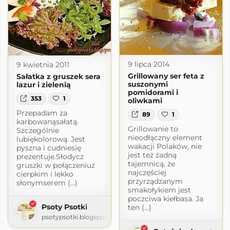
9 lipca 2014
9 kwietnia 2011
Grillowany ser feta z
Sałatka z gruszek sera
suszonymi
lazur i zielenią
pomidorami i
353
1
oliwkami
Przepadam za
89
1
karbowanąsałatą.
Grillowanie to
Szczególnie
nieodłączny element
lubiękolorową. Jest
wakacji Polaków, nie
pyszna i cudniesię
jest też żadną
prezentuje.Słodycz
tajemnicą, że
gruszki w połączeniuz
najczęściej
cierpkim i lekko
przyrządzanym
słonymserem (...)
smakołykiem jest
poczciwa kiełbasa. Ja
Psoty Psotki
nia Podróże Emigracja
ten (...)
psotypsotki.blogspot.com
.blogspot.com