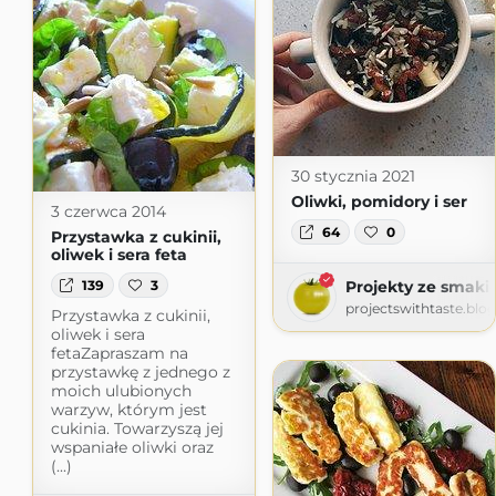
30 stycznia 2021
Oliwki, pomidory i ser
3 czerwca 2014
64
0
Przystawka z cukinii,
oliwek i sera feta
139
3
Projekty ze smakie
projectswithtaste.blo
Przystawka z cukinii,
oliwek i sera
fetaZapraszam na
przystawkę z jednego z
moich ulubionych
warzyw, którym jest
cukinia. Towarzyszą jej
wspaniałe oliwki oraz
(...)