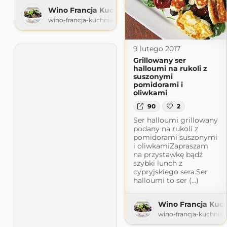
Wino Francja Kuchnia Podróże Emigracja
wino-francja-kuchnia.blogspot.com
9 lutego 2017
Grillowany ser
halloumi na rukoli z
suszonymi
pomidorami i
oliwkami
90
2
Ser halloumi grillowany
podany na rukoli z
pomidorami suszonymi
i oliwkamiZapraszam
na przystawkę bądź
szybki lunch z
cypryjskiego sera.Ser
halloumi to ser (...)
Wino Francja Kuch
wino-francja-kuchnia