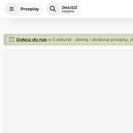
ZNAJDŹ
Przepisy
PRZEPIS
Dołącz do nas
w 5 sekund - zbieraj i dodawaj przepisy, 