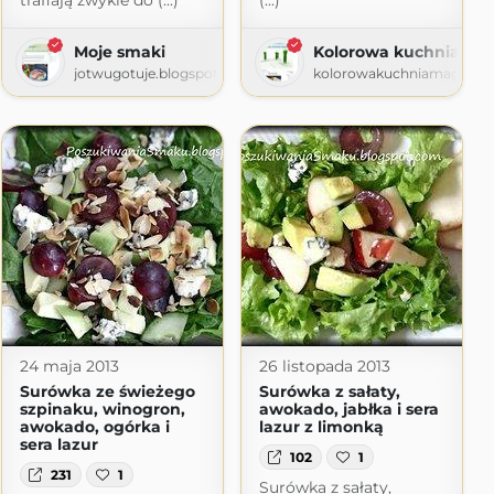
trafiają zwykle do (...)
(...)
Moje smaki
Kolorowa kuchnia Ma
e
jotwugotuje.blogspot.com
kolorowakuchniamagdy.bl
gspot.com
24 maja 2013
26 listopada 2013
Surówka ze świeżego
Surówka z sałaty,
szpinaku, winogron,
awokado, jabłka i sera
awokado, ogórka i
lazur z limonką
sera lazur
102
1
231
1
Surówka z sałaty,