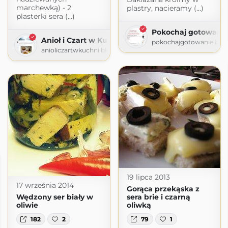
marchewką) - 2
plastry, nacieramy (...)
plasterki sera (...)
Pokochaj gotowani
Anioł i Czart w Kuchni
pokochajgotowanie.blo
anioliczartwkuchni.blogspot.com
19 lipca 2013
17 września 2014
Gorąca przekąska z
Wędzony ser biały w
sera brie i czarną
oliwie
oliwką
182
2
79
1