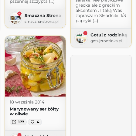
pszennej szczypta (...)
grecka ale z greckim
akcentem . I taką Was
Smaczna Strona
zapraszam Składniki: 1/3
papryki (...)
smaczna-strona.pl
pot.com
Gotuj z rodzinką
gotujzrodzinka.pl
18 września 2014
Marynowany ser żółty
w oliwie
177
4