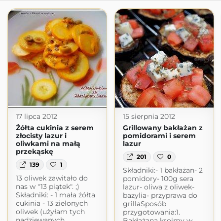
17 lipca 2012
15 sierpnia 2012
Żółta cukinia z serem
Grillowany bakłażan z
złocisty lazur i
pomidorami i serem
oliwkami na małą
lazur
przekąskę
201
0
139
1
Składniki:- 1 bakłażan- 2
13 oliwek zawitało do
pomidory- 100g sera
nas w "13 piątek". ;)
lazur- oliwa z oliwek-
Składniki: - 1 mała żółta
bazylia- przyprawa do
cukinia - 13 zielonych
grillaSposób
oliwek (użyłam tych
przygotowania:1.
nadziewanych
Bakłażana kroimy w