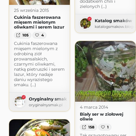
dodatkiem chili i
zielonych (...)
25 września 2015
Cukinia faszerowana
Katalog smaków
mięsem mielonym
katalogsmakow.blogs
oliwkami i serem lazur
105
4
Cukinia faszerowana
mięsem mielonym z
odrobiną ziół
prowansalskich,
czarnymi oliwkami,
natką pietruszki i serem
lazur, który nadaje
daniu wyrazistego
smaku. (...)
Oryginalny smak
oryginalnysmak.pl
4 marca 2014
Biały ser w ziołowej
oliwie
158
1
Tak przygotowany ser