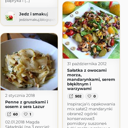
papryka i (...)
Jedz i smakuj
jedzismakuj.blogspot.com
31 października 2012
Sałatka z owocami
morza,
mandarynkami, serem
błękitnym i
warzywami
2 stycznia 2018
502
0
Penne z gruszkami i
Inspiracja½ opakowania
sosem z sera Lazur
mix sałat2 mandarynki
obrane2 ogórki
60
1
konserwowe3
02.01.2018 Magda
pomidory suszone4
Składniki (na 3 porcje):