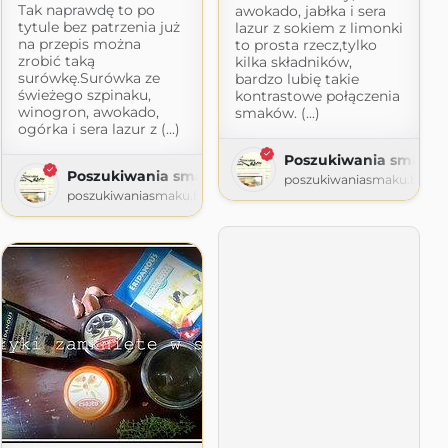
Tak naprawdę to po
awokado, jabłka i sera
tytule bez patrzenia już
lazur z sokiem z limonki
na przepis można
to prosta rzecz,tylko
zrobić taką
kilka składników,
surówkę.Surówka ze
bardzo lubię takie
świeżego szpinaku,
kontrastowe połączenia
winogron, awokado,
smaków. (...)
ogórka i sera lazur z (...)
Poszukiwania smaku
Poszukiwania smaku
poszukiwaniasmaku.blogs
poszukiwaniasmaku.blogspot.com