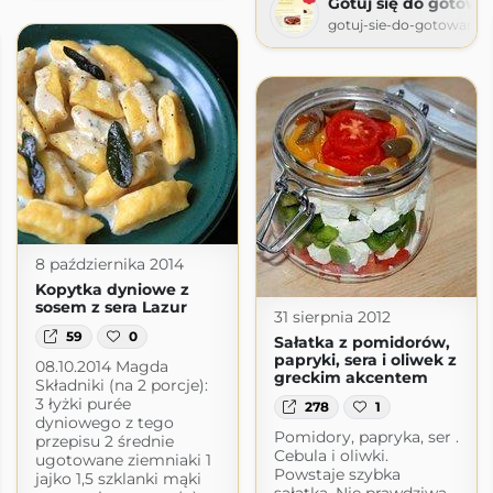
Gotuj się do gotowa
gotuj-sie-do-gotowania
8 października 2014
Kopytka dyniowe z
sosem z sera Lazur
31 sierpnia 2012
59
0
Sałatka z pomidorów,
papryki, sera i oliwek z
08.10.2014 Magda
greckim akcentem
Składniki (na 2 porcje):
3 łyżki purée
278
1
dyniowego z tego
Pomidory, papryka, ser .
przepisu 2 średnie
Cebula i oliwki.
ugotowane ziemniaki 1
Powstaje szybka
jajko 1,5 szklanki mąki
sałatka. Nie prawdziwa