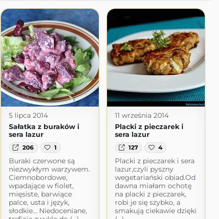
5 lipca 2014
11 września 2014
Sałatka z buraków i
Placki z pieczarek i
sera lazur
sera lazur
206
1
127
4
Buraki czerwone są
Placki z pieczarek i sera
niezwykłym warzywem.
lazur,czyli pyszny
Ciemnobordowe,
wegetariański obiad.Od
wpadające w fiolet,
dawna miałam ochotę
mięsiste, barwiące
na placki z pieczarek,
palce, usta i język,
robi je się szybko, a
słodkie... Niedoceniane,
smakują ciekawie dzięki