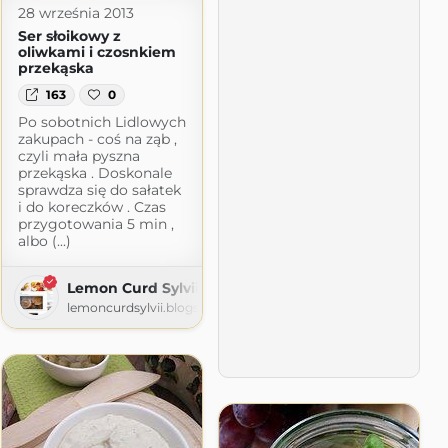
28 września 2013
Ser słoikowy z
oliwkami i czosnkiem
przekąska
163
0
Po sobotnich Lidlowych
zakupach - coś na ząb ,
czyli mała pyszna
przekąska . Doskonale
sprawdza się do sałatek
i do koreczków . Czas
przygotowania 5 min ,
albo (...)
ia Podróże Emigracja
Lemon Curd Sylvii
logspot.com
lemoncurdsylvii.blogspot.com