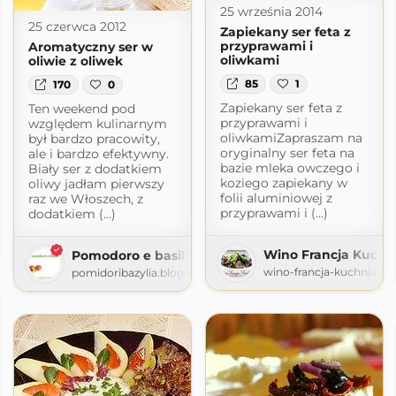
25 września 2014
25 czerwca 2012
Zapiekany ser feta z
przyprawami i
Aromatyczny ser w
oliwkami
oliwie z oliwek
85
1
170
0
Zapiekany ser feta z
Ten weekend pod
przyprawami i
względem kulinarnym
oliwkamiZapraszam na
był bardzo pracowity,
oryginalny ser feta na
ale i bardzo efektywny.
bazie mleka owczego i
Biały ser z dodatkiem
koziego zapiekany w
oliwy jadłam pierwszy
folii aluminiowej z
raz we Włoszech, z
przyprawami i (...)
dodatkiem (...)
m / Projects with taste
gspot.com
Wino Francja Kuchn
Pomodoro e basilico
wino-francja-kuchnia.b
pomidoribazylia.blogspot.com