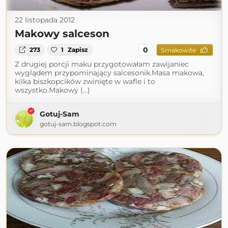
22 listopada 2012
Makowy salceson
0
273
1
Zapisz
Smakowite
Z drugiej porcji maku przygotowałam zawijaniec
wyglądem przypominający salcesonik.Masa makowa,
kilka biszkopcików zwinięte w wafle i to
wszystko.Makowy (...)
Gotuj-Sam
gotuj-sam.blogspot.com