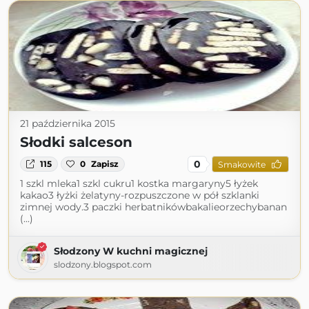
21 października 2015
Słodki salceson
0
115
0
Zapisz
Smakowite
1 szkl mleka1 szkl cukru1 kostka margaryny5 łyżek
kakao3 łyżki żelatyny-rozpuszczone w pół szklanki
zimnej wody.3 paczki herbatnikówbakalieorzechybanan
(...)
Słodzony W kuchni magicznej
slodzony.blogspot.com