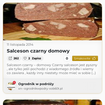
11 listopada 2014
Salceson czarny domowy
0
262
2
Zapisz
Smakowite
Salceson czarny – domowy Czarny salceson jest pyszny
, ale tylko jeśli pochodzi z wiadomego źródła i wiemy
co zawiera , każdy inny niestety może mieć w sobie (...)
Ogrodnik w podróży
xn--ogrodnikwpodry-xob60t.pl