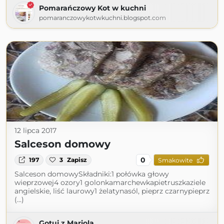
Pomarańczowy Kot w kuchni
pomaranczowykotwkuchni.blogspot.com
12 lipca 2017
Salceson domowy
0
197
3
Zapisz
Smakowite
Salceson domowySkładniki:1 połówka głowy
wieprzowej4 ozory1 golonkamarchewkapietruszkaziele
angielskie, liść laurowy1 żelatynasól, pieprz czarnypieprz
(...)
Gotuj z Mariolą