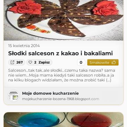
15 kwietnia 2014
Słodki salceson z kakao i bakaliami
0
267
2
Zapisz
Smakowite
Salceson...tak tak..ale słodki...czemu taka nazwa? sama
nie wiem...Moja mama kiedyś taki salceson robiła..a ja
na kilku blogach widziałam, że można zrobić taki (...)
Moje domowe kucharzenie
mojekucharzenie-bozena-1968.blogspot.com