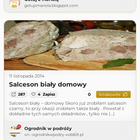
gotujzmariola.blogspot.com
11 listopada 2014
Salceson biały domowy
0
287
4
Zapisz
Smakowite
Salceson biały – domowy Skoro już zrobiłam salceson
czarny, to przy okazji zrobiłam także biały . Powstał z
dokładnie tych samych składników , tylko nie (...)
Ogrodnik w podróży
xn--ogrodnikwpodry-xob60t.pl