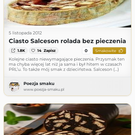
5 listopada 2012
Ciasto Salceson rolada bez pieczenia
0
1.8K
14
Zapisz
Smakowite
Kolejne ciasto niewymagające pieczenia. Przysmak ten
ma chyba więcej lat niż ja sama i był hitem w czasach
PRL’u. To także mój smak z dzieciństwa. Salceson (...)
Poezja smaku
www.poezja-smaku.pl