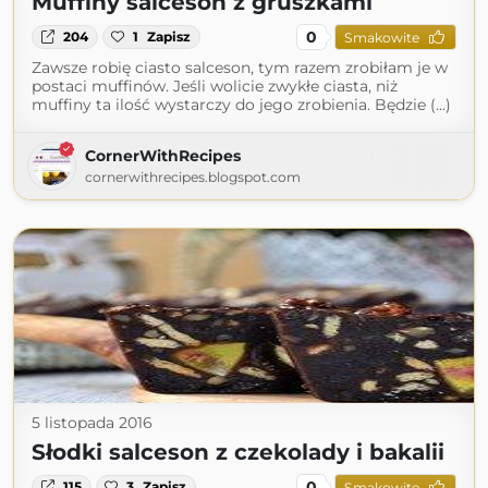
Muffiny salceson z gruszkami
0
204
1
Zapisz
Smakowite
Zawsze robię ciasto salceson, tym razem zrobiłam je w
postaci muffinów. Jeśli wolicie zwykłe ciasta, niż
muffiny ta ilość wystarczy do jego zrobienia. Będzie (...)
CornerWithRecipes
cornerwithrecipes.blogspot.com
5 listopada 2016
Słodki salceson z czekolady i bakalii
0
115
3
Zapisz
Smakowite