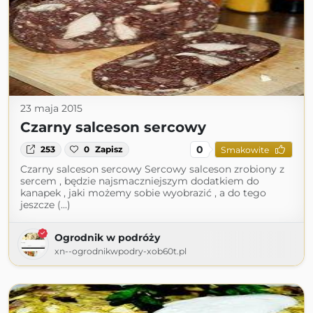
23 maja 2015
Czarny salceson sercowy
0
253
0
Zapisz
Smakowite
Czarny salceson sercowy Sercowy salceson zrobiony z
sercem , będzie najsmaczniejszym dodatkiem do
kanapek , jaki możemy sobie wyobrazić , a do tego
jeszcze (...)
Ogrodnik w podróży
xn--ogrodnikwpodry-xob60t.pl