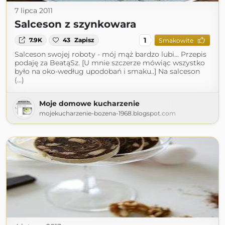
7 lipca 2011
Salceson z szynkowara
1
7.9K
43
Zapisz
Smakowite
Salceson swojej roboty - mój mąż bardzo lubi... Przepis
podaję za BeatąSz. [U mnie szczerze mówiąc wszystko
było na oko-według upodobań i smaku..] Na salceson
(...)
Moje domowe kucharzenie
mojekucharzenie-bozena-1968.blogspot.com