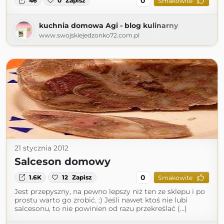
0
46
0
Zapisz
Smakowite
kuchnia domowa Agi - blog kulinarny
www.swojskiejedzonko72.com.pl
21 stycznia 2012
Salceson domowy
0
1.6K
12
Zapisz
Smakowite
Jest przepyszny, na pewno lepszy niż ten ze sklepu i po
prostu warto go zrobić. :) Jeśli nawet ktoś nie lubi
salcesonu, to nie powinien od razu przekreślać (...)