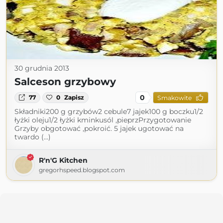
30 grudnia 2013
Salceson grzybowy
0
77
0
Zapisz
Smakowite
Składniki200 g grzybów2 cebule7 jajek100 g boczku1/2
łyżki oleju1/2 łyżki kminkusól ,pieprzPrzygotowanie
Grzyby obgotować ,pokroić. 5 jajek ugotować na
twardo (...)
R'n'G Kitchen
gregorhspeed.blogspot.com