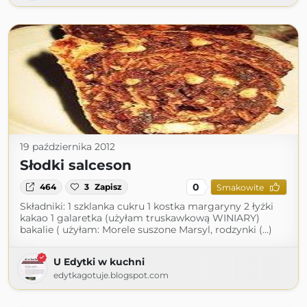
19 października 2012
Słodki salceson
0
464
3
Zapisz
Smakowite
Składniki: 1 szklanka cukru 1 kostka margaryny 2 łyżki
kakao 1 galaretka (użyłam truskawkową WINIARY)
bakalie ( użyłam: Morele suszone Marsyl, rodzynki (...)
U Edytki w kuchni
edytkagotuje.blogspot.com