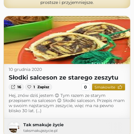
prostsze i przyjemniejsze.
10 grudnia 2020
Słodki salceson ze starego zeszytu
0
16
1
Zapisz
Smakowite
Hej, znów dziś jestem 😊 Tym razem ze starym
przepisem na salceson 😉 Słodki salceson. Przepis mam
w swoim najstarszym zeszycie, więc ma na pewno
blisko 30 lat. (...)
Tak smakuje życie
taksmakujezycie.pl