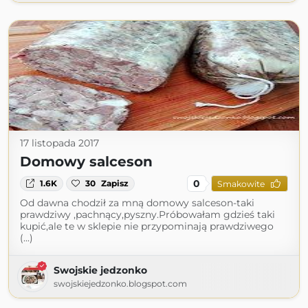
17 listopada 2017
Domowy salceson
0
1.6K
30
Zapisz
Smakowite
Od dawna chodził za mną domowy salceson-taki
prawdziwy ,pachnący,pyszny.Próbowałam gdzieś taki
kupić,ale te w sklepie nie przypominają prawdziwego
(...)
Swojskie jedzonko
swojskiejedzonko.blogspot.com