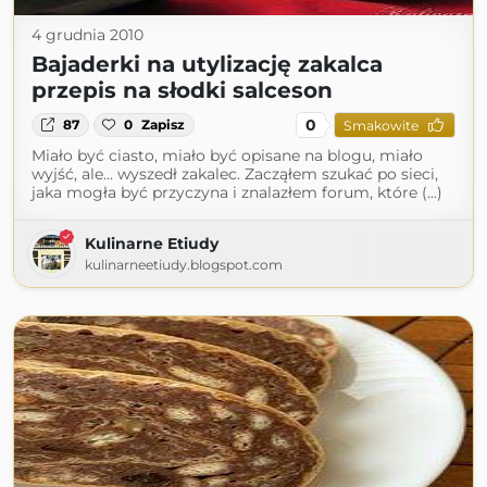
4 grudnia 2010
Bajaderki na utylizację zakalca
przepis na słodki salceson
0
87
0
Zapisz
Smakowite
Miało być ciasto, miało być opisane na blogu, miało
wyjść, ale... wyszedł zakalec. Zacząłem szukać po sieci,
jaka mogła być przyczyna i znalazłem forum, które (...)
Kulinarne Etiudy
kulinarneetiudy.blogspot.com