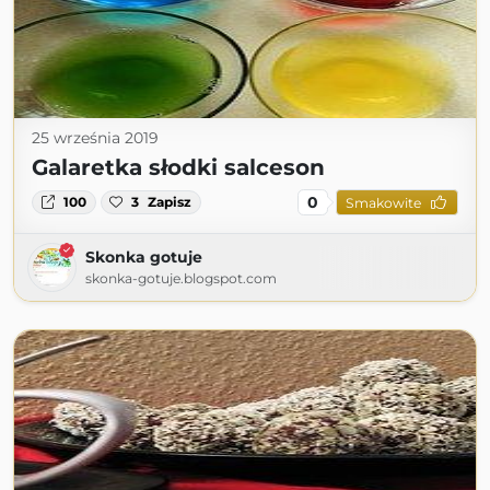
25 września 2019
Galaretka słodki salceson
0
100
3
Zapisz
Smakowite
Skonka gotuje
skonka-gotuje.blogspot.com