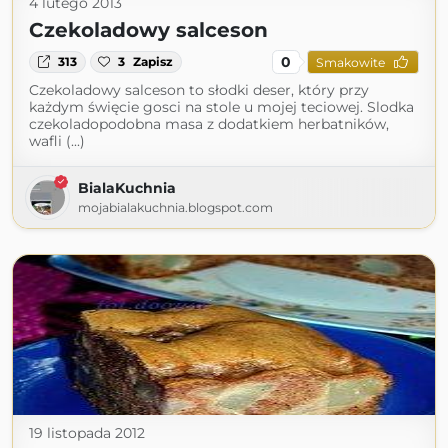
4 lutego 2013
Czekoladowy salceson
0
313
3
Zapisz
Smakowite
Czekoladowy salceson to słodki deser, który przy
każdym święcie gosci na stole u mojej teciowej. Slodka
czekoladopodobna masa z dodatkiem herbatników,
wafli (...)
BialaKuchnia
mojabialakuchnia.blogspot.com
19 listopada 2012