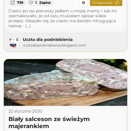
0
739
1
Zapisz
Smakowite
Ciasto po raz pierwszy jadłam u mojej mamy i tak mi
zasmakowało, że od razu musiałam spisać sobie
przepis. Okazało się, że ciasto ma bardzo intrygująca
nazwę - (...)
Uczta dla podniebienia
ucztadlapodniebienia.blogspot.com
22 stycznia 2020
Biały salceson ze świeżym
majerankiem