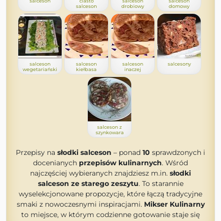
salceson
ciasto
salceson
salceson
salceson
drobiowy
domowy
salceson
salceson
salceson
salcesony
wegetariański
kiełbasa
inaczej
salceson z
szynkowara
Przepisy na
słodki salceson
– ponad
10
sprawdzonych i
docenianych
przepisów kulinarnych
. Wśród
najczęściej wybieranych znajdziesz m.in.
słodki
salceson ze starego zeszytu
. To starannie
wyselekcjonowane propozycje, które łączą tradycyjne
smaki z nowoczesnymi inspiracjami.
Mikser Kulinarny
to miejsce, w którym codzienne gotowanie staje się