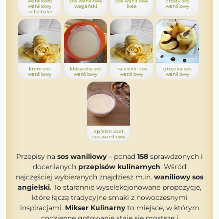
waniliowo
sos waniliowy
sos waniliowy
prosty sos
waniliowy
wegański
ikea
waniliowy
milkshake
krem sos
klasyczny sos
naleśniki sos
gruszka sos
waniliowy
waniliowy
waniliowy
waniliowy
apfelstrudel
sos waniliowy
Przepisy na
sos waniliowy
– ponad
158
sprawdzonych i
docenianych
przepisów kulinarnych
. Wśród
najczęściej wybieranych znajdziesz m.in.
waniliowy sos
angielski
. To starannie wyselekcjonowane propozycje,
które łączą tradycyjne smaki z nowoczesnymi
inspiracjami.
Mikser Kulinarny
to miejsce, w którym
codzienne gotowanie staje się prostsze i