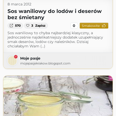
8 marca 2012
Sos waniliowy do lodów i deserów
bez śmietany
0
570
3
Zapisz
Smakowite
Sos waniliowy to chyba najbardziej klasyczny, a
jednocześnie najdelikatniejszy dodatek uzupełniający
smak deserów, lodów czy naleśników. Dzisiaj
chciałabym Wam (...)
Moje pasje
mojepasjekrakow.blogspot.com