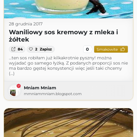
28 grudnia 2017
Waniliowy sos kremowy z mleka i
żółtek
0
84
2
Zapisz
Smakowite
...ten sos robiłam już kilkakrotnie pyszny! można
wyjadać go samego łyżką. Z podanych proporcji sos nie
ma bardzo gęstej konsystencji więc jeśli taki chcemy
(...)
Mniam Mniam
mmniammniam.blogspot.com