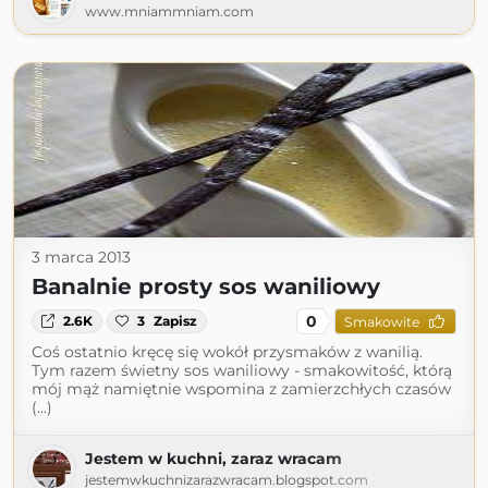
www.mniammniam.com
3 marca 2013
Banalnie prosty sos waniliowy
0
2.6K
3
Zapisz
Smakowite
Coś ostatnio kręcę się wokół przysmaków z wanilią.
Tym razem świetny sos waniliowy - smakowitość, którą
mój mąż namiętnie wspomina z zamierzchłych czasów
(...)
Jestem w kuchni, zaraz wracam
jestemwkuchnizarazwracam.blogspot.com