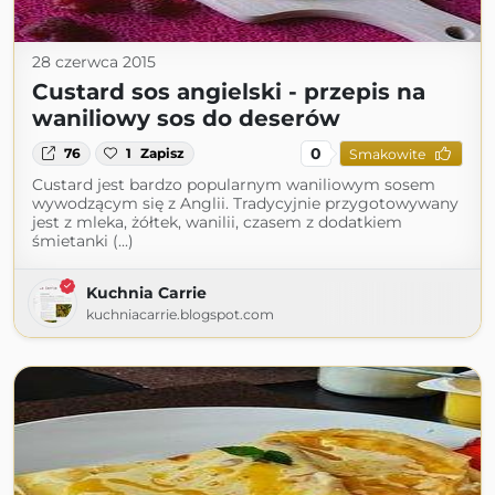
28 czerwca 2015
Custard sos angielski - przepis na
waniliowy sos do deserów
0
76
1
Zapisz
Smakowite
Custard jest bardzo popularnym waniliowym sosem
wywodzącym się z Anglii. Tradycyjnie przygotowywany
jest z mleka, żółtek, wanilii, czasem z dodatkiem
śmietanki (...)
Kuchnia Carrie
kuchniacarrie.blogspot.com