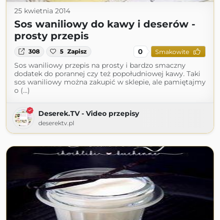
25 kwietnia 2014
Sos waniliowy do kawy i deserów -
prosty przepis
0
308
5
Zapisz
Smakowite
Sos waniliowy przepis na prosty i bardzo smaczny
dodatek do porannej czy też popołudniowej kawy. Taki
sos waniliowy można zakupić w sklepie, ale pamiętajmy
o (...)
Deserek.TV - Video przepisy
deserektv.pl