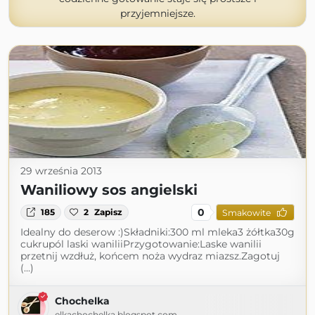
przyjemniejsze.
29 września 2013
Waniliowy sos angielski
0
185
2
Zapisz
Smakowite
Idealny do deserow :)Składniki:300 ml mleka3 żółtka30g
cukrupól laski waniliiPrzygotowanie:Laske wanilii
przetnij wzdłuż, końcem noża wydraz miazsz.Zagotuj
(...)
Chochelka
elkachochelka.blogspot.com