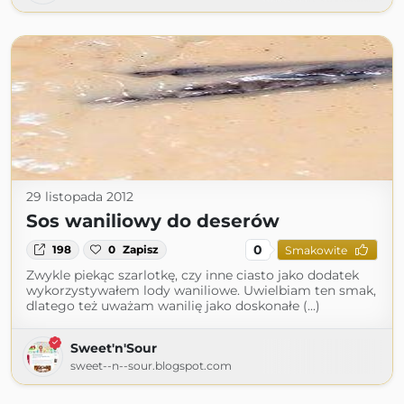
29 listopada 2012
Sos waniliowy do deserów
0
198
0
Zapisz
Smakowite
Zwykle piekąc szarlotkę, czy inne ciasto jako dodatek
wykorzystywałem lody waniliowe. Uwielbiam ten smak,
dlatego też uważam wanilię jako doskonałe (...)
Sweet'n'Sour
sweet--n--sour.blogspot.com