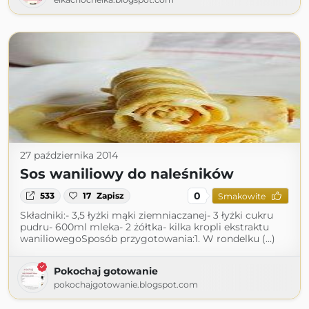
27 października 2014
Sos waniliowy do naleśników
0
533
17
Zapisz
Smakowite
Składniki:- 3,5 łyżki mąki ziemniaczanej- 3 łyżki cukru
pudru- 600ml mleka- 2 żółtka- kilka kropli ekstraktu
waniliowegoSposób przygotowania:1. W rondelku (...)
Pokochaj gotowanie
pokochajgotowanie.blogspot.com