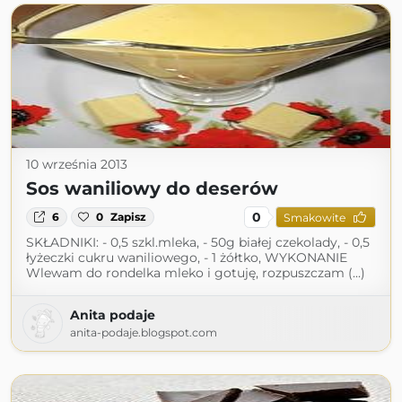
10 września 2013
Sos waniliowy do deserów
0
6
0
Zapisz
Smakowite
SKŁADNIKI: - 0,5 szkl.mleka, - 50g białej czekolady, - 0,5
łyżeczki cukru waniliowego, - 1 żółtko, WYKONANIE
Wlewam do rondelka mleko i gotuję, rozpuszczam (...)
Anita podaje
anita-podaje.blogspot.com