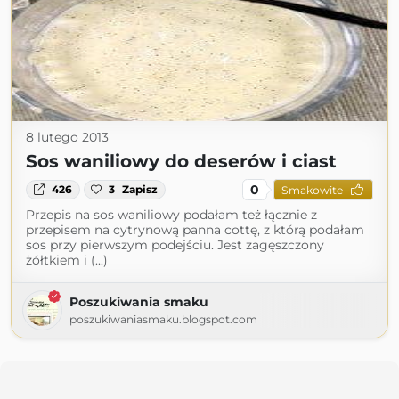
8 lutego 2013
Sos waniliowy do deserów i ciast
0
426
3
Zapisz
Smakowite
Przepis na sos waniliowy podałam też łącznie z
przepisem na cytrynową panna cottę, z którą podałam
sos przy pierwszym podejściu. Jest zagęszczony
żółtkiem i (...)
Poszukiwania smaku
poszukiwaniasmaku.blogspot.com