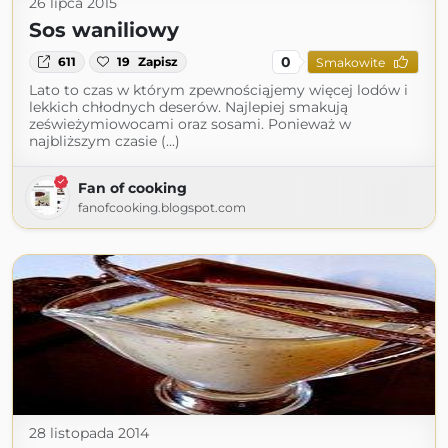
26 lipca 2015
Sos waniliowy
0
611
19
Zapisz
Smakowite
Lato to czas w którym zpewnościąjemy więcej lodów i
lekkich chłodnych deserów. Najlepiej smakują
ześwieżymiowocami oraz sosami. Ponieważ w
najbliższym czasie (...)
Fan of cooking
fanofcooking.blogspot.com
28 listopada 2014