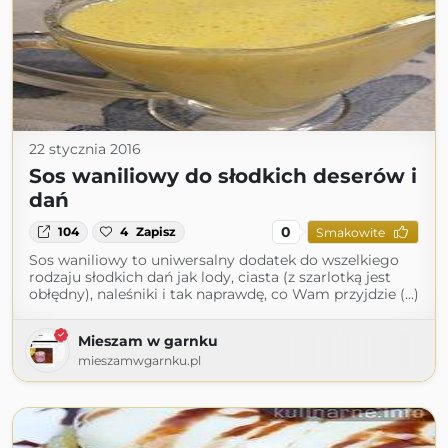
22 stycznia 2016
Sos waniliowy do słodkich deserów i
dań
0
104
4
Zapisz
Smakowite
Sos waniliowy to uniwersalny dodatek do wszelkiego
rodzaju słodkich dań jak lody, ciasta (z szarlotką jest
obłędny), naleśniki i tak naprawdę, co Wam przyjdzie (...)
Mieszam w garnku
mieszamwgarnku.pl