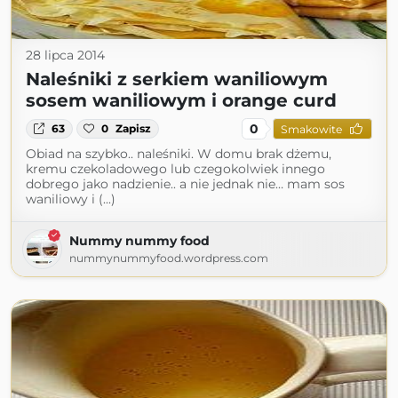
28 lipca 2014
Naleśniki z serkiem waniliowym
sosem waniliowym i orange curd
0
63
0
Zapisz
Smakowite
Obiad na szybko.. naleśniki. W domu brak dżemu,
kremu czekoladowego lub czegokolwiek innego
dobrego jako nadzienie.. a nie jednak nie… mam sos
waniliowy i (...)
Nummy nummy food
nummynummyfood.wordpress.com