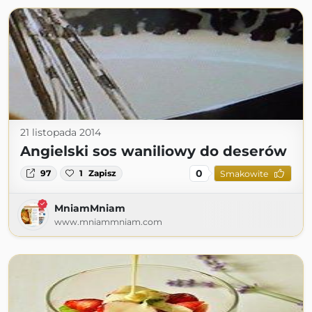
21 listopada 2014
Angielski sos waniliowy do deserów
0
97
1
Zapisz
Smakowite
MniamMniam
www.mniammniam.com