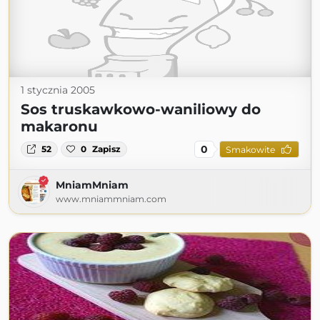
1 stycznia 2005
Sos truskawkowo-waniliowy do
makaronu
0
52
0
Zapisz
Smakowite
MniamMniam
www.mniammniam.com