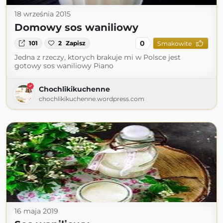
18 września 2015
Domowy sos waniliowy
0
101
2
Zapisz
Smakowite
Jedna z rzeczy, ktorych brakuje mi w Polsce jest
gotowy sos waniliowy Piano
Chochlikikuchenne
chochlikikuchenne.wordpress.com
16 maja 2019