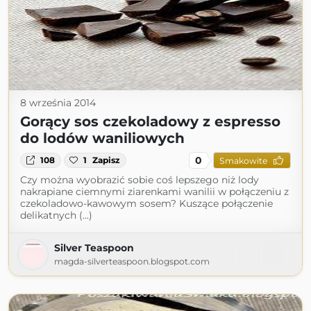
8 września 2014
Gorący sos czekoladowy z espresso
do lodów waniliowych
0
108
1
Zapisz
Smakowite
Czy można wyobrazić sobie coś lepszego niż lody
nakrapiane ciemnymi ziarenkami wanilii w połączeniu z
czekoladowo-kawowym sosem? Kuszące połączenie
delikatnych (...)
Silver Teaspoon
magda-silverteaspoon.blogspot.com