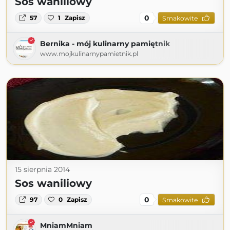
Sos waniliowy
0
57
1
Zapisz
Smakowite
Bernika - mój kulinarny pamiętnik
www.mojkulinarnypamietnik.pl
15 sierpnia 2014
Sos waniliowy
0
97
0
Zapisz
Smakowite
MniamMniam