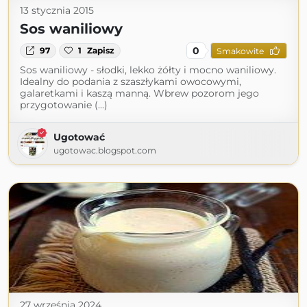
13 stycznia 2015
Sos waniliowy
0
97
1
Zapisz
Smakowite
Sos waniliowy - słodki, lekko żółty i mocno waniliowy.
Idealny do podania z szaszłykami owocowymi,
galaretkami i kaszą manną. Wbrew pozorom jego
przygotowanie (...)
Ugotować
ugotowac.blogspot.com
27 września 2024