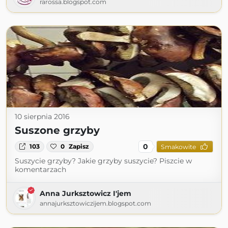
rarossa.blogspot.com
10 sierpnia 2016
Suszone grzyby
0
103
0
Zapisz
Smakowite
Suszycie grzyby? Jakie grzyby suszycie? Piszcie w
komentarzach
Anna Jurksztowicz I'jem
annajurksztowiczijem.blogspot.com