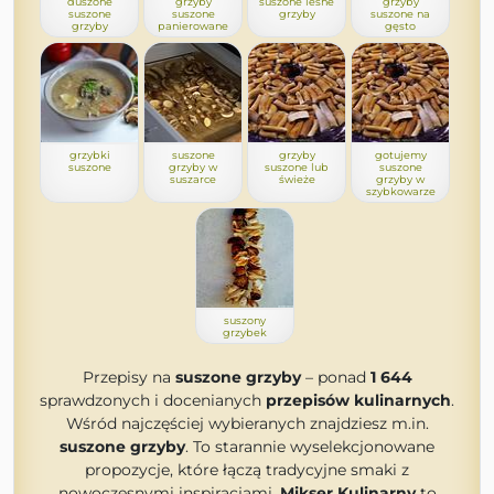
duszone
grzyby
suszone leśne
grzyby
suszone
suszone
grzyby
suszone na
grzyby
panierowane
gęsto
grzybki
suszone
grzyby
gotujemy
suszone
grzyby w
suszone lub
suszone
suszarce
świeże
grzyby w
szybkowarze
suszony
grzybek
Przepisy na
suszone grzyby
– ponad
1 644
sprawdzonych i docenianych
przepisów kulinarnych
.
Wśród najczęściej wybieranych znajdziesz m.in.
suszone grzyby
. To starannie wyselekcjonowane
propozycje, które łączą tradycyjne smaki z
nowoczesnymi inspiracjami.
Mikser Kulinarny
to