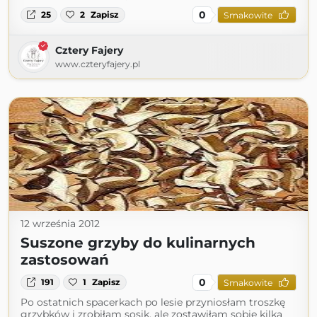
0
25
2
Zapisz
Smakowite
Cztery Fajery
www.czteryfajery.pl
12 września 2012
Suszone grzyby do kulinarnych
zastosowań
0
191
1
Zapisz
Smakowite
Po ostatnich spacerkach po lesie przyniosłam troszkę
grzybków i zrobiłam sosik, ale zostawiłam sobie kilka