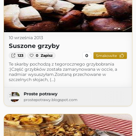
10 września 2013
Suszone grzyby
0
123
0
Zapisz
Smakowite
Te skarby pochodzą z tegorocznego grzybobrania
:)Część grzybków została zamarynowana w occie, a
nadmiar wysuszyłam.Zostaną przechowane w
szczelnych słojach, (...)
Proste potrawy
prostepotrawy.blogspot.com