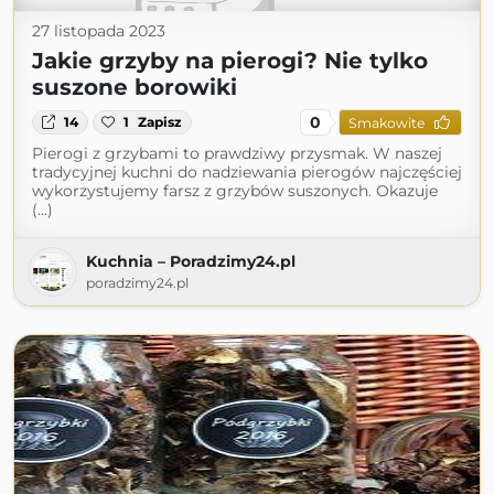
27 listopada 2023
Jakie grzyby na pierogi? Nie tylko
suszone borowiki
0
14
1
Zapisz
Smakowite
Pierogi z grzybami to prawdziwy przysmak. W naszej
tradycyjnej kuchni do nadziewania pierogów najczęściej
wykorzystujemy farsz z grzybów suszonych. Okazuje
(...)
Kuchnia – Poradzimy24.pl
poradzimy24.pl