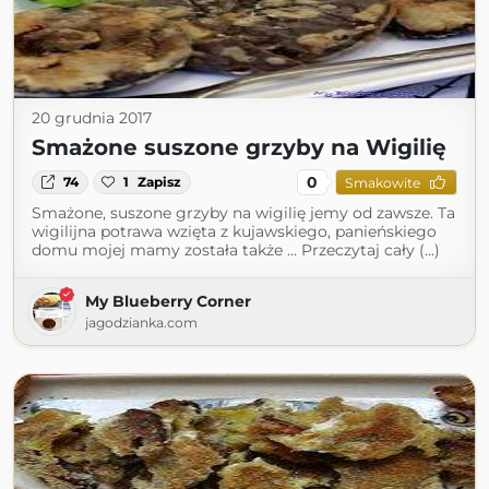
20 grudnia 2017
Smażone suszone grzyby na Wigilię
0
74
1
Zapisz
Smakowite
Smażone, suszone grzyby na wigilię jemy od zawsze. Ta
wigilijna potrawa wzięta z kujawskiego, panieńskiego
domu mojej mamy została także … Przeczytaj cały (...)
My Blueberry Corner
jagodzianka.com