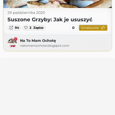
29 października 2020
Suszone Grzyby: Jak je ususzyć
0
94
2
Zapisz
Smakowite
Na To Mam Ochotę
natomamochote.blogspot.com