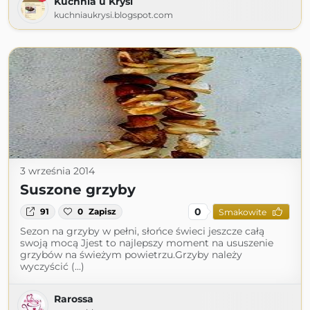
Kuchnia u Krysi
kuchniaukrysi.blogspot.com
3 września 2014
Suszone grzyby
0
91
0
Zapisz
Smakowite
Sezon na grzyby w pełni, słońce świeci jeszcze całą
swoją mocą Jjest to najlepszy moment na ususzenie
grzybów na świeżym powietrzu.Grzyby należy
wyczyścić (...)
Rarossa