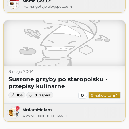
Mama Gotuje
mama-gotuje.blogspot.com
8 maja 2004
Suszone grzyby po staropolsku -
przepisy kulinarne
0
106
0
Zapisz
Smakowite
MniamMniam
www.mniammniam.com