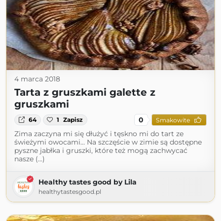
4 marca 2018
Tarta z gruszkami galette z
gruszkami
0
64
1
Zapisz
Smakowite
Zima zaczyna mi się dłużyć i tęskno mi do tart ze
świeżymi owocami… Na szczęście w zimie są dostępne
pyszne jabłka i gruszki, które też mogą zachwycać
nasze (...)
Healthy tastes good by Lila
healthytastesgood.pl