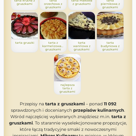
tarta krucha z
tarta
tarta makowa
tarta
gruszkami
orzechowa z
z gruszkami
piernikowa z
gruszkami
gruszkami
tarta gruszki
tarta z
tarta
tarta
karmelizowanymi
waniliowa z
budyniowa z
gruszkami
gruszkami
gruszkami
najlepsza
tarta z
gruszkami
Przepisy na
tarta z gruszkami
– ponad
11 092
sprawdzonych i docenianych
przepisów kulinarnych
.
Wśród najczęściej wybieranych znajdziesz m.in.
tarta z
gruszkami
. To starannie wyselekcjonowane propozycje,
które łączą tradycyjne smaki z nowoczesnymi
inspiracjami.
Mikser Kulinarny
to miejsce, w którym