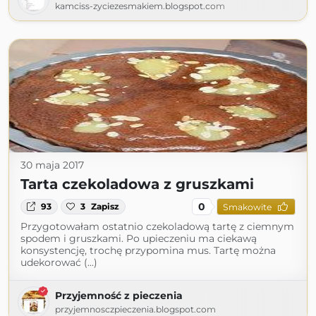
kamciss-zyciezesmakiem.blogspot.com
30 maja 2017
Tarta czekoladowa z gruszkami
0
93
3
Zapisz
Smakowite
Przygotowałam ostatnio czekoladową tartę z ciemnym
spodem i gruszkami. Po upieczeniu ma ciekawą
konsystencję, trochę przypomina mus. Tartę można
udekorować (...)
Przyjemność z pieczenia
przyjemnosczpieczenia.blogspot.com