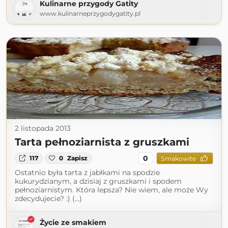
Kulinarne przygody Gatity
www.kulinarneprzygodygatity.pl
2 listopada 2013
Tarta pełnoziarnista z gruszkami
0
117
0
Zapisz
Smakowite
Ostatnio była tarta z jabłkami na spodzie
kukurydzianym, a dzisiaj z gruszkami i spodem
pełnoziarnistym. Która lepsza? Nie wiem, ale może Wy
zdecydujecie? :) (...)
Życie ze smakiem