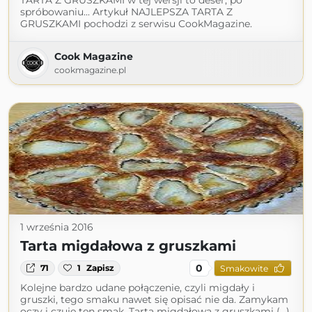
TARTA Z GRUSZKAMI w tej wersji to deser, po
spróbowaniu... Artykuł NAJLEPSZA TARTA Z
GRUSZKAMI pochodzi z serwisu CookMagazine.
Cook Magazine
cookmagazine.pl
1 września 2016
Tarta migdałowa z gruszkami
0
71
1
Zapisz
Smakowite
Kolejne bardzo udane połączenie, czyli migdały i
gruszki, tego smaku nawet się opisać nie da. Zamykam
oczy i czuję ten smak. Tarta migdałowa z gruszkami (...)