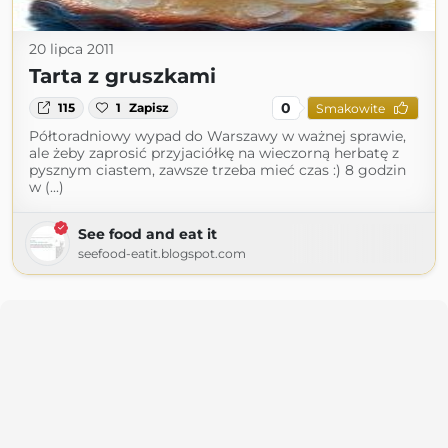
20 lipca 2011
Tarta z gruszkami
0
115
1
Zapisz
Smakowite
Półtoradniowy wypad do Warszawy w ważnej sprawie,
ale żeby zaprosić przyjaciółkę na wieczorną herbatę z
pysznym ciastem, zawsze trzeba mieć czas :) 8 godzin
w (...)
See food and eat it
seefood-eatit.blogspot.com