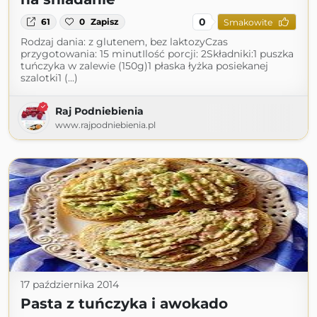
0
61
0
Zapisz
Smakowite
Rodzaj dania: z glutenem, bez laktozyCzas
przygotowania: 15 minutIlość porcji: 2Składniki:1 puszka
tuńczyka w zalewie (150g)1 płaska łyżka posiekanej
szalotki1 (...)
Raj Podniebienia
www.rajpodniebienia.pl
17 października 2014
Pasta z tuńczyka i awokado