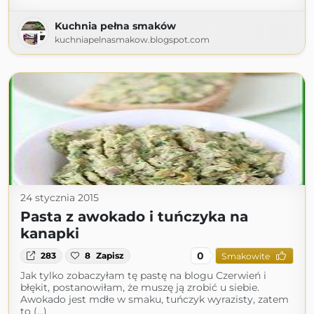
Kuchnia pełna smaków
kuchniapelnasmakow.blogspot.com
24 stycznia 2015
Pasta z awokado i tuńczyka na
kanapki
0
283
8
Zapisz
Smakowite
Jak tylko zobaczyłam tę pastę na blogu Czerwień i
błękit, postanowiłam, że muszę ją zrobić u siebie.
Awokado jest mdłe w smaku, tuńczyk wyrazisty, zatem
to (...)