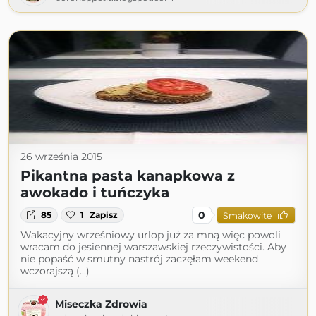
26 września 2015
Pikantna pasta kanapkowa z
awokado i tuńczyka
0
85
1
Zapisz
Smakowite
Wakacyjny wrześniowy urlop już za mną więc powoli
wracam do jesiennej warszawskiej rzeczywistości. Aby
nie popaść w smutny nastrój zaczęłam weekend
wczorajszą (...)
Miseczka Zdrowia