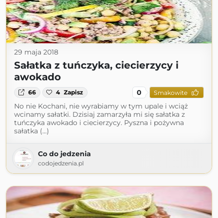
29 maja 2018
Sałatka z tuńczyka, ciecierzycy i
awokado
0
66
4
Zapisz
Smakowite
No nie Kochani, nie wyrabiamy w tym upale i wciąż
wcinamy sałatki. Dzisiaj zamarzyła mi się sałatka z
tuńczyka awokado i ciecierzycy. Pyszna i pożywna
sałatka (...)
Co do jedzenia
codojedzenia.pl