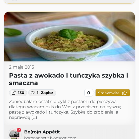
2 maja 2013
Pasta z awokado i tuńczyka szybka i
smaczna
0
130
1
Zapisz
Smakowite
Zaniedbałam ostatnio cykl z pastami do pieczywa,
dlatego wracam dziś do Was z przepisem na pyszną
pastę z awokado i tuńczyka. Szybka do zrobienia, a
naprawdę (...)
Bo(ro)n Appétit
boronappetit.blogspot.com