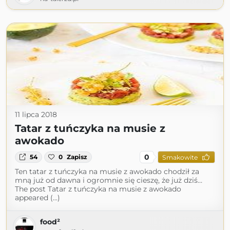
11 lipca 2018
Tatar z tuńczyka na musie z
awokado
0
54
0
Zapisz
Smakowite
Ten tatar z tuńczyka na musie z awokado chodził za
mną już od dawna i ogromnie się cieszę, że już dziś…
The post Tatar z tuńczyka na musie z awokado
appeared (...)
food²