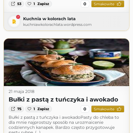
0
53
1
Zapisz
Smakowite
Kuchnia w kolorach lata
kuchniawkolorachlata.wordpress.com
21 maja 2018
Bułki z pastą z tuńczyka i awokado
0
75
1
Zapisz
Smakowite
Bułki z pastą z tuńczyka i awokadoPasty do chleba to
dla mnie najprostszy sposób na urozmaicenie
codziennych kanapek. Bardzo często przygotowuje
pasty rybne. (...)