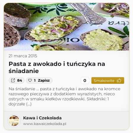
21 marca 2015
Pasta z awokado i tuńczyka na
śniadanie
0
84
1
Zapisz
Smakowite
Na śniadanie … pasta z tuńczyka i awokado na kromce
razowego pieczywa z dodatkiem wyrazistych, nieco
ostrych w smaku kiełków rzodkiewki. Składniki: 1
dojrzałe (...)
Kawa i Czekolada
www.kawaiczekolada.pl