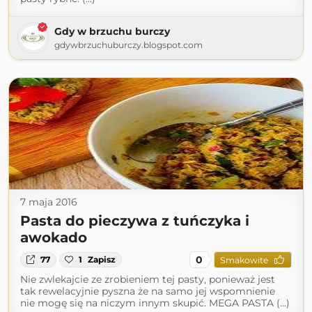
Gdy w brzuchu burczy
gdywbrzuchuburczy.blogspot.com
7 maja 2016
Pasta do pieczywa z tuńczyka i
awokado
0
77
1
Zapisz
Smakowite
Nie zwlekajcie ze zrobieniem tej pasty, ponieważ jest
tak rewelacyjnie pyszna że na samo jej wspomnienie
nie mogę się na niczym innym skupić. MEGA PASTA (...)