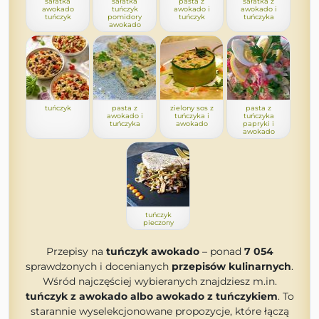
sałatka
sałatka
pasta z
sałatka z
awokado
tuńczyk
awokado i
awokado i
tuńczyk
pomidory
tuńczyk
tuńczyka
awokado
tuńczyk
pasta z
zielony sos z
pasta z
awokado i
tuńczyka i
tuńczyka
tuńczyka
awokado
papryki i
awokado
tuńczyk
pieczony
Przepisy na
tuńczyk awokado
– ponad
7 054
sprawdzonych i docenianych
przepisów kulinarnych
.
Wśród najczęściej wybieranych znajdziesz m.in.
tuńczyk z awokado albo awokado z tuńczykiem
. To
starannie wyselekcjonowane propozycje, które łączą