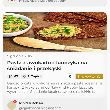
miseczkazdrowia.blogspot.com
5 grudnia 2015
Pasta z awokado i tuńczyka na
śniadanie i przekąski
0
67
1
Zapisz
Smakowite
Bardzo prosta w wykonaniu i smaczna pasta, idealna na
kanapki. Z krakersami od Raw And Happy łączy się
wyśmienicie. Śniadanie idealne, świetne na lekkie (...)
R'n'G Kitchen
gregorhspeed.blogspot.com