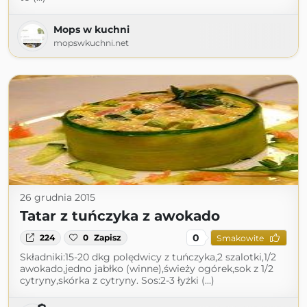
Mops w kuchni
mopswkuchni.net
26 grudnia 2015
Tatar z tuńczyka z awokado
0
224
0
Zapisz
Smakowite
Składniki:15-20 dkg polędwicy z tuńczyka,2 szalotki,1/2
awokado,jedno jabłko (winne),świeży ogórek,sok z 1/2
cytryny,skórka z cytryny. Sos:2-3 łyżki (...)