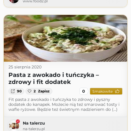
www.food2.pl
25 sierpnia 2020
Pasta z awokado i tuńczyka –
zdrowy i fit dodatek
0
90
2
Zapisz
Smakowite
Fit pasta z awokado i tuńczyka to zdrowy i pyszny
dodatek do kanapek. Możecie nią też smarować tosty i
wafle ryżowe. Będzie też świetnym nadzieniem do (...)
Na talerzu
na-talerzu.pl