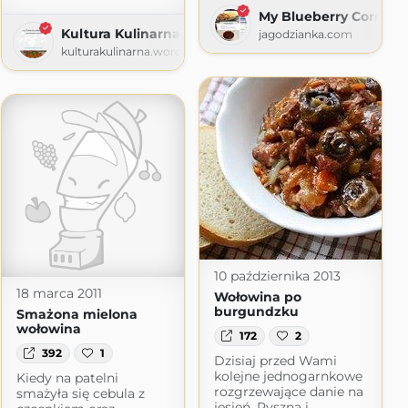
My Blueberry Corner
Kultura Kulinarna
jagodzianka.com
kulturakulinarna.wordpress.com
10 października 2013
18 marca 2011
Wołowina po
burgundzku
Smażona mielona
wołowina
172
2
392
1
Dzisiaj przed Wami
kolejne jednogarnkowe
Kiedy na patelni
rozgrzewające danie na
smażyła się cebula z
jesień. Pyszna i