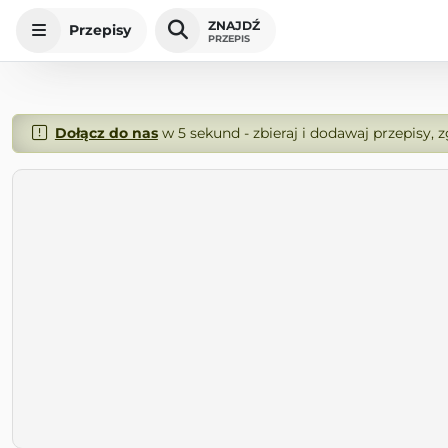
ZNAJDŹ
Przepisy
PRZEPIS
Dołącz do nas
w 5 sekund - zbieraj i dodawaj przepisy, 