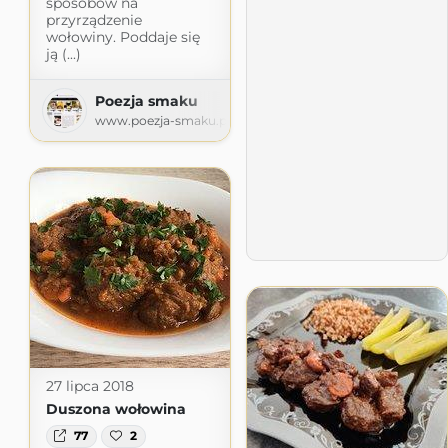
sposobów na
przyrządzenie
wołowiny. Poddaje się
ją (...)
Poezja smaku
www.poezja-smaku.pl
27 lipca 2018
Duszona wołowina
77
2