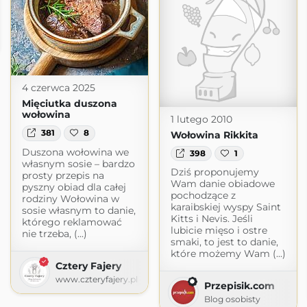
om
4 czerwca 2025
Mięciutka duszona
wołowina
1 lutego 2010
381
8
Wołowina Rikkita
Duszona wołowina we
398
1
własnym sosie – bardzo
Dziś proponujemy
prosty przepis na
Wam danie obiadowe
pyszny obiad dla całej
pochodzące z
rodziny Wołowina w
karaibskiej wyspy Saint
sosie własnym to danie,
Kitts i Nevis. Jeśli
którego reklamować
lubicie mięso i ostre
nie trzeba, (...)
smaki, to jest to danie,
które możemy Wam (...)
Cztery Fajery
www.czteryfajery.pl
Przepisik.com
Blog osobisty