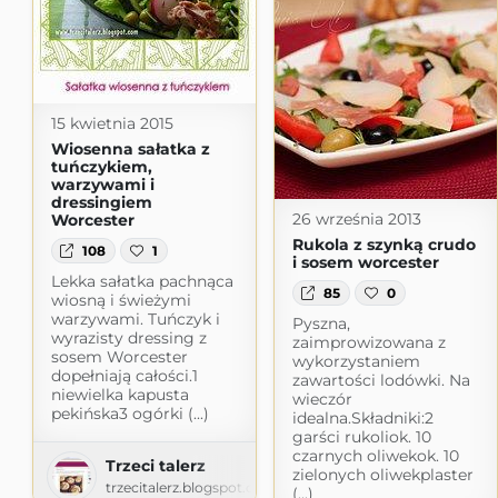
15 kwietnia 2015
Wiosenna sałatka z
tuńczykiem,
warzywami i
dressingiem
26 września 2013
Worcester
Rukola z szynką crudo
108
1
i sosem worcester
Lekka sałatka pachnąca
85
0
wiosną i świeżymi
warzywami. Tuńczyk i
Pyszna,
wyrazisty dressing z
zaimprowizowana z
sosem Worcester
wykorzystaniem
dopełniają całości.1
zawartości lodówki. Na
niewielka kapusta
wieczór
pekińska3 ogórki (...)
idealna.Składniki:2
garści rukoliok. 10
czarnych oliwekok. 10
Trzeci talerz
zielonych oliwekplaster
trzecitalerz.blogspot.com
(...)