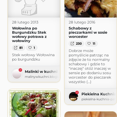
28 lutego 2013
28 lutego 2016
Wołowina po
Schabowy z
Burgundzku Stek
pieczarkami w sosie
wołowy potrawa z
worcester
wołowiny
230
11
81
1
Dobrze może
Stek wołowy Wołowina
pomyślicie patrząc na
po burgundzku
zdjęcie że to normalny
schabowy i gdzie to
"inaczej" otóż inaczej w
Malinki w kuchni
sensie po dodaniu sosu
malinywkuchni.blogspot.com
worcester do pieczarek
wszystko (...)
Piekielna Kuchnia 
piekielna-kuchnia-pat