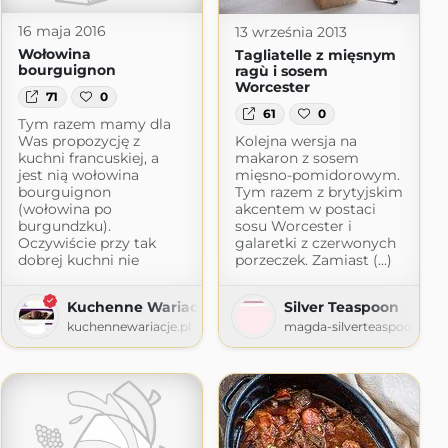
16 maja 2016
13 września 2013
Wołowina
Tagliatelle z mięsnym
bourguignon
ragù i sosem
Worcester
71
0
61
0
Tym razem mamy dla
Was propozycję z
Kolejna wersja na
kuchni francuskiej, a
makaron z sosem
jest nią wołowina
mięsno-pomidorowym.
bourguignon
Tym razem z brytyjskim
(wołowina po
akcentem w postaci
burgundzku).
sosu Worcester i
Oczywiście przy tak
galaretki z czerwonych
dobrej kuchni nie
porzeczek. Zamiast (...)
Kuchenne Wariacje
Silver Teaspoon
kuchennewariacje.pl
magda-silverteaspoon.blo