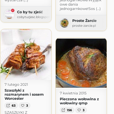
wystarcza (...)
jednogarnkowe!Wyjątk
owe dania
jednogarnkowe!Sos (...)
Co by tu zjeść
cobytuzjesc.blogspot.com
Proste Żarcie
proste-zarcie.pl
7 lutego 2021
Szaszłyki z
7 kwietnia 2015
rozmarynem i sosem
Worcester
Pieczona wołowina z
wołowiny qmp
63
3
156
3
SZASZŁYKI Z