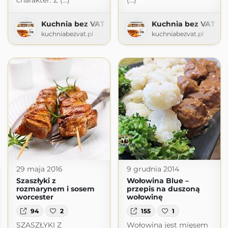
charakter. Z (...)
(...)
Kuchnia bez VAT
Kuchnia bez VAT
kuchniabezvat.pl
kuchniabezvat.pl
29 maja 2016
9 grudnia 2014
Szaszłyki z
Wołowina Blue –
rozmarynem i sosem
przepis na duszoną
worcester
wołowinę
94
2
155
1
SZASZŁYKI Z
Wołowina jest mięsem