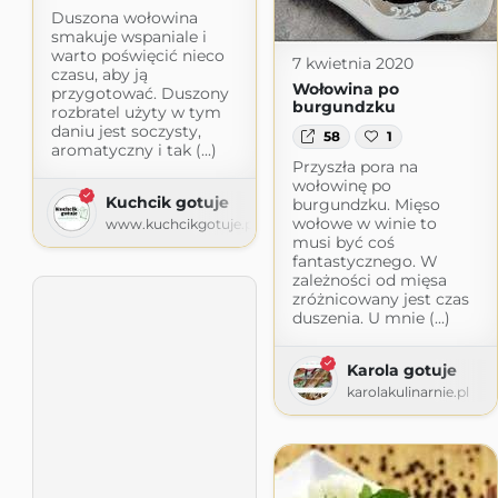
Duszona wołowina
smakuje wspaniale i
warto poświęcić nieco
7 kwietnia 2020
czasu, aby ją
Wołowina po
przygotować. Duszony
burgundzku
rozbratel użyty w tym
daniu jest soczysty,
58
1
aromatyczny i tak (...)
Przyszła pora na
wołowinę po
Kuchcik gotuje
burgundzku. Mięso
wołowe w winie to
www.kuchcikgotuje.pl
musi być coś
fantastycznego. W
zależności od mięsa
zróżnicowany jest czas
duszenia. U mnie (...)
Karola gotuje
karolakulinarnie.pl