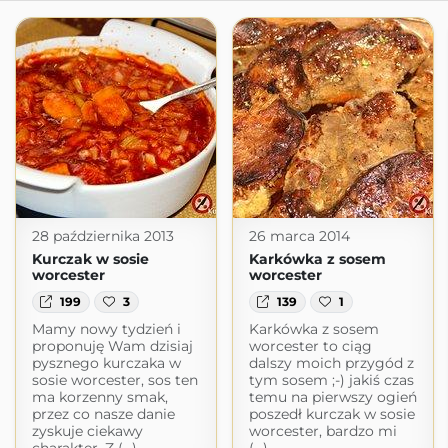
28 października 2013
26 marca 2014
Kurczak w sosie
Karkówka z sosem
worcester
worcester
199
3
139
1
Mamy nowy tydzień i
Karkówka z sosem
proponuję Wam dzisiaj
worcester to ciąg
pysznego kurczaka w
dalszy moich przygód z
sosie worcester, sos ten
tym sosem ;-) jakiś czas
ma korzenny smak,
temu na pierwszy ogień
przez co nasze danie
poszedł kurczak w sosie
zyskuje ciekawy
worcester, bardzo mi