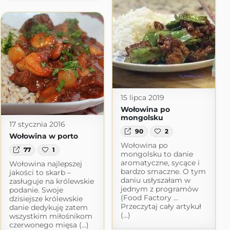
15 lipca 2019
Wołowina po
mongolsku
17 stycznia 2016
90
2
Wołowina w porto
Wołowina po
77
1
mongolsku to danie
aromatyczne, sycące i
Wołowina najlepszej
bardzo smaczne. O tym
jakości to skarb –
daniu usłyszałam w
zasługuje na królewskie
jednym z programów
podanie. Swoje
(Food Factory …
dzisiejsze królewskie
Przeczytaj cały artykuł
danie dedykuję zatem
(...)
wszystkim miłośnikom
czerwonego mięsa (...)