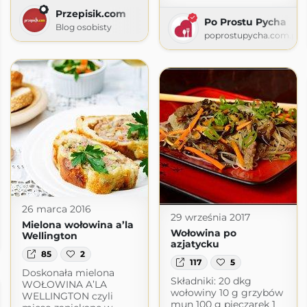
Przepisik.com
Po Prostu Pycha
Blog osobisty
poprostupycha.com.pl
26 marca 2016
29 września 2017
Mielona wołowina a’la
Wołowina po
Wellington
azjatycku
85
2
117
5
Doskonała mielona
Składniki: 20 dkg
WOŁOWINA A’LA
wołowiny 10 g grzybów
WELLINGTON czyli
mun 100 g pieczarek 1