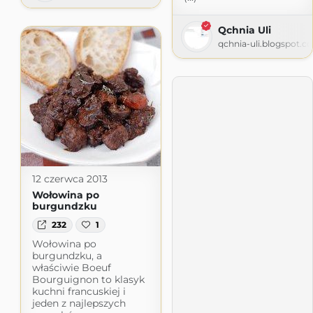
Qchnia Uli
qchnia-uli.blogspot.c
12 czerwca 2013
Wołowina po
burgundzku
232
1
Wołowina po
burgundzku, a
właściwie Boeuf
Bourguignon to klasyk
kuchni francuskiej i
jeden z najlepszych