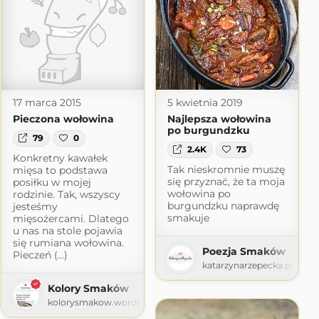
17 marca 2015
5 kwietnia 2019
Pieczona wołowina
Najlepsza wołowina
po burgundzku
79
0
2.4K
73
Konkretny kawałek
Tak nieskromnie muszę
mięsa to podstawa
się przyznać, że ta moja
posiłku w mojej
wołowina po
rodzinie. Tak, wszyscy
burgundzku naprawdę
jesteśmy
smakuje
mięsożercami. Dlatego
u nas na stole pojawia
się rumiana wołowina.
Poezja Smaków
Pieczeń (...)
katarzynarzepecka.pl
Kolory Smaków
kolorysmakow.wordpress.com