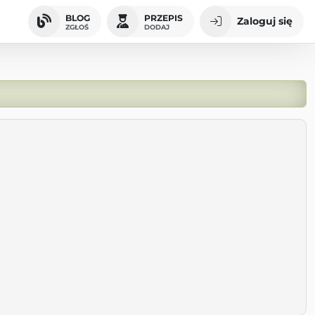
BLOG
PRZEPIS
Zaloguj się
ZGŁOŚ
DODAJ