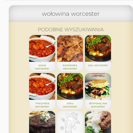
wołowina worcester
PODOBNE WYSZUKIWANIA
sosie
karkówka
sos worcester
worcester
worcester
marynata
sosu
domowy sos
worcester
worcester
worcester