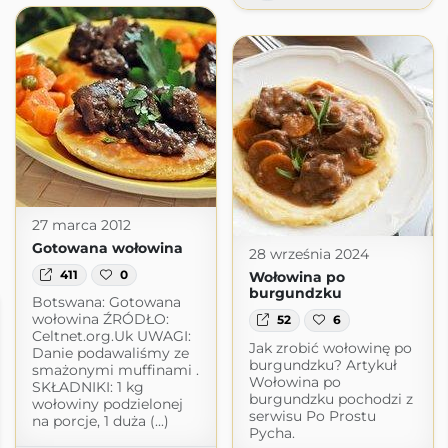
27 marca 2012
Gotowana wołowina
28 września 2024
411
0
Wołowina po
burgundzku
Botswana: Gotowana
wołowina ŹRÓDŁO:
52
6
Celtnet.org.Uk UWAGI:
Jak zrobić wołowinę po
Danie podawaliśmy ze
burgundzku? Artykuł
smażonymi muffinami .
Wołowina po
SKŁADNIKI: 1 kg
burgundzku pochodzi z
wołowiny podzielonej
serwisu Po Prostu
na porcje, 1 duża (...)
Pycha.