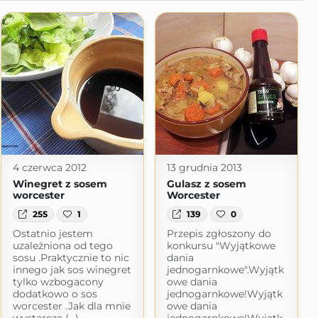
4 czerwca 2012
13 grudnia 2013
Winegret z sosem
Gulasz z sosem
worcester
Worcester
255
1
139
0
Ostatnio jestem
Przepis zgłoszony do
uzależniona od tego
konkursu "Wyjątkowe
sosu .Praktycznie to nic
dania
innego jak sos winegret
jednogarnkowe".Wyjątk
tylko wzbogacony
owe dania
dodatkowo o sos
jednogarnkowe!Wyjątk
worcester .Jak dla mnie
owe dania