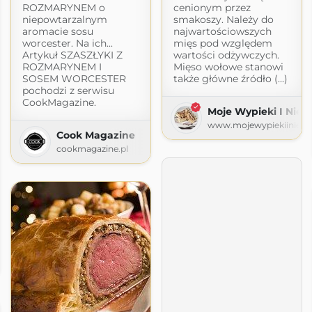
ROZMARYNEM o
cenionym przez
niepowtarzalnym
smakoszy. Należy do
aromacie sosu
najwartościowszych
worcester. Na ich...
mięs pod względem
Artykuł SZASZŁYKI Z
wartości odżywczych.
ROZMARYNEM I
Mięso wołowe stanowi
SOSEM WORCESTER
także główne źródło (...)
pochodzi z serwisu
CookMagazine.
Moje Wypieki I Nie T
www.mojewypiekiiniety
Cook Magazine
cookmagazine.pl
Pati
i.blogspot.com