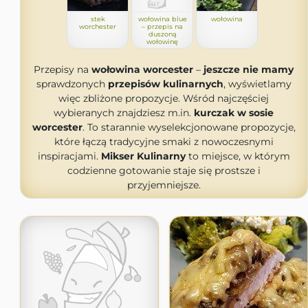
stek
wołowina blue
wołowina
worchester
– przepis na
duszoną
wołowinę
Przepisy na
wołowina worcester
–
jeszcze nie mamy
sprawdzonych
przepisów kulinarnych
, wyświetlamy
więc zbliżone propozycje. Wśród najczęściej
wybieranych znajdziesz m.in.
kurczak w sosie
worcester
. To starannie wyselekcjonowane propozycje,
które łączą tradycyjne smaki z nowoczesnymi
inspiracjami.
Mikser Kulinarny
to miejsce, w którym
codzienne gotowanie staje się prostsze i
przyjemniejsze.