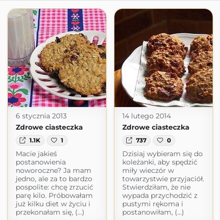
6 stycznia 2013
14 lutego 2014
Zdrowe ciasteczka
Zdrowe ciasteczka
1.1K
1
737
0
Macie jakieś
Dzisiaj wybieram się do
postanowienia
koleżanki, aby spędzić
noworoczne? Ja mam
miły wieczór w
jedno, ale za to bardzo
towarzystwie przyjaciół.
pospolite: chcę zrzucić
Stwierdziłam, że nie
parę kilo. Próbowałam
wypada przychodzić z
już kilku diet w życiu i
pustymi rękoma i
przekonałam się, (...)
postanowiłam, (...)