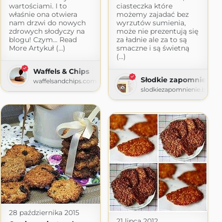
wartościami. I to
ciasteczka które
właśnie ona otwiera
możemy zajadać bez
nam drzwi do nowych
wyrzutów sumienia,
zdrowych słodyczy na
może nie prezentują się
blogu! Czym... Read
za ładnie ale za to są
More Artykuł (...)
smaczne i są świetną
(...)
hen
Waffels & Chips
spot.com
Słodkie zapomnienie
waffelsandchips.com
slodkiezapomnienie.blogs
28 października 2015
21 lipca 2012