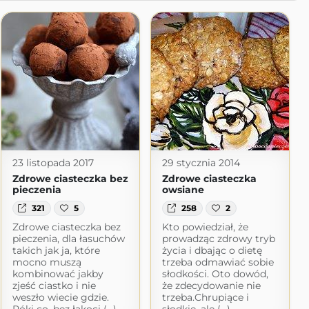
23 listopada 2017
29 stycznia 2014
Zdrowe ciasteczka bez
Zdrowe ciasteczka
pieczenia
owsiane
321
5
258
2
Zdrowe ciasteczka bez
Kto powiedział, że
pieczenia, dla łasuchów
prowadząc zdrowy tryb
takich jak ja, które
życia i dbając o dietę
mocno muszą
trzeba odmawiać sobie
kombinować jakby
słodkości. Oto dowód,
zjeść ciastko i nie
że zdecydowanie nie
weszło wiecie gdzie.
trzeba.Chrupiące i