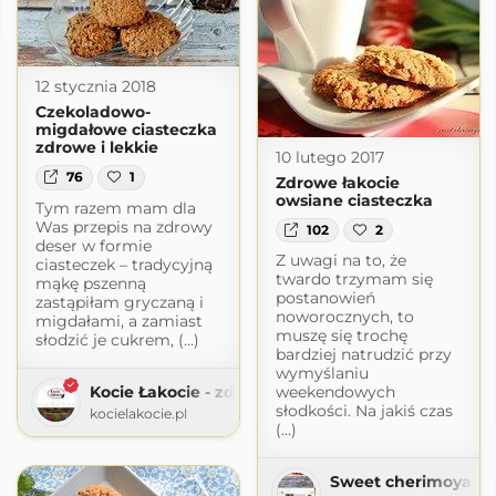
l
12 stycznia 2018
Czekoladowo-
migdałowe ciasteczka
zdrowe i lekkie
10 lutego 2017
76
1
Zdrowe łakocie
owsiane ciasteczka
Tym razem mam dla
Was przepis na zdrowy
102
2
deser w formie
Z uwagi na to, że
ciasteczek – tradycyjną
twardo trzymam się
mąkę pszenną
postanowień
zastąpiłam gryczaną i
noworocznych, to
migdałami, a zamiast
muszę się trochę
słodzić je cukrem, (...)
bardziej natrudzić przy
wymyślaniu
Kocie Łakocie - zdrowo i bez cukru
weekendowych
słodkości. Na jakiś czas
kocielakocie.pl
(...)
Sweet cherimoya