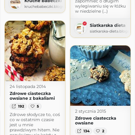
Kruche babeczki
zapomnieć o długim
wylegiwaniu się w łóżku
kruchebabeczki.blogspot.com
w niedzielne (...)
Siatkarska dieta
siatkarska-dieta.blogsp
24 listopada 2014
Zdrowe ciasteczka
owsiane z bakaliami
192
5
2 stycznia 2015
Zdrowe słodycze to, coś
Zdrowe ciasteczka
co w ostatnim czasie
owsiane
jest u mnie
prawdziwym hitem. Nie
134
2