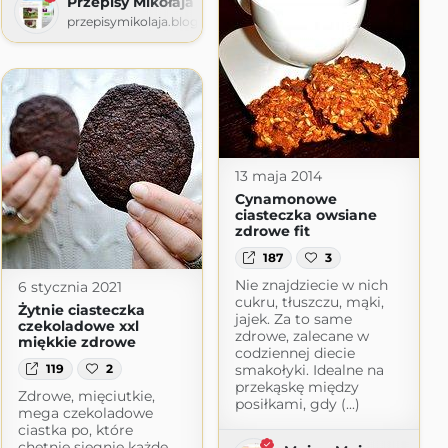
Przepisy Mikołaja
przepisymikolaja.blogspot.com
ot.com
13 maja 2014
Cynamonowe
ciasteczka owsiane
zdrowe fit
187
3
Nie znajdziecie w nich
6 stycznia 2021
cukru, tłuszczu, mąki,
Żytnie ciasteczka
jajek. Za to same
czekoladowe xxl
zdrowe, zalecane w
miękkie zdrowe
codziennej diecie
119
2
smakołyki. Idealne na
przekąskę między
Zdrowe, mięciutkie,
posiłkami, gdy (...)
mega czekoladowe
ciastka po, które
chętnie sięgnie każde