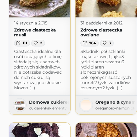
14 stycznia 2015
31 października 2012
Zdrowe ciasteczka
Zdrowe ciasteczka
musli
owsiane
111
2
764
3
Ciasteczka idealne dla
Składniki:pół szklanki
osób dbających o linię,
mąki razowej1 jajko3
składają się z samych
łyżki ziaren sezamu3
zdrowych składników.
łyżki ziaren
Nie potrzeba dodawać
słonecznikagarść
do nich cukru, są
pokrojonych suszonych
wystarczająco słodkie.
moreli2 łyżki zarodków
Można (...)
pszennym2 łyżki (...)
Domowa cukierenka
Oregano & cynam
cukierenkaklementynki.blogspot.com
oreganoicynamon.blo