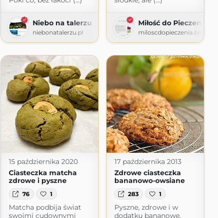
Póki co, bez łakoci (...)
słodkie, ale (...)
Niebo na talerzu
Miłość do Pieczenia
om
niebonatalerzu.pl
miloscdopieczenia.blogsp
15 października 2020
17 października 2013
Ciasteczka matcha
Zdrowe ciasteczka
zdrowe i pyszne
bananowo-owsiane
76
1
283
1
Matcha podbija świat
Pyszne, zdrowe i w
swoimi cudownymi
dodatku bananowe,