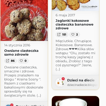
ot.com
6 maja 2017
Jaglanki kokosowe
ciasteczka bananowe
zdrowe
151
2
Mięciutkie. Chrupiące.
Kokosowe. Bananowe.
14 stycznia 2016
Zdrowe.❤❤❤Kilka słów
Owsiane ciasteczka
wstępu: "Olu, zostało mi
samo zdrowie
trochę kaszy jaglanej z
86
0
obiadu, Zrobisz z tego
coś pysznego?" Jasne,
Owsiane ciasteczka,
(...)
smaczne i zdrowe.
Przepis znalazłem na
blogu " Kraina Sosny ".
Dzieci na diecie
Razem z ciastkami
dziecinadiecie.blogspot.c
bakaliowymi doskonale
sprawdziły się na
świątecznym stole. (...)