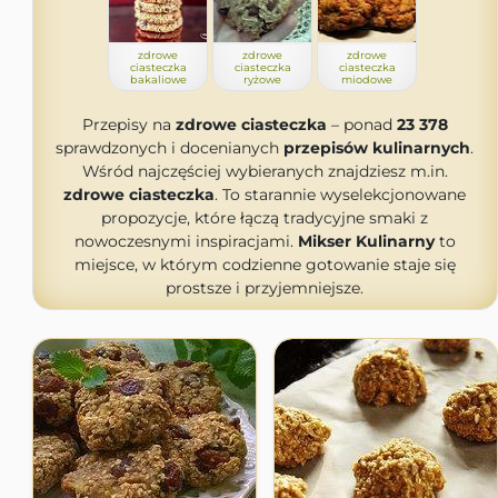
zdrowe
zdrowe
zdrowe
ciasteczka
ciasteczka
ciasteczka
bakaliowe
ryżowe
miodowe
Przepisy na
zdrowe ciasteczka
– ponad
23 378
sprawdzonych i docenianych
przepisów kulinarnych
.
Wśród najczęściej wybieranych znajdziesz m.in.
zdrowe ciasteczka
. To starannie wyselekcjonowane
propozycje, które łączą tradycyjne smaki z
nowoczesnymi inspiracjami.
Mikser Kulinarny
to
miejsce, w którym codzienne gotowanie staje się
prostsze i przyjemniejsze.