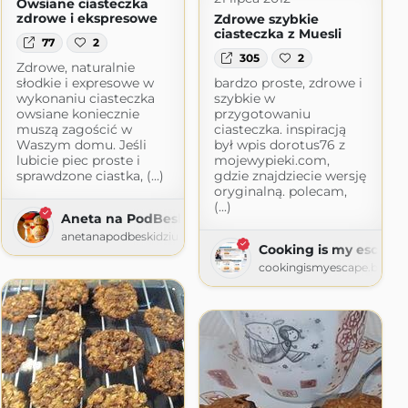
Owsiane ciasteczka
zdrowe i ekspresowe
Zdrowe szybkie
ciasteczka z Muesli
77
2
305
2
Zdrowe, naturalnie
słodkie i expresowe w
bardzo proste, zdrowe i
wykonaniu ciasteczka
szybkie w
owsiane koniecznie
przygotowaniu
muszą zagościć w
ciasteczka. inspiracją
Waszym domu. Jeśli
był wpis dorotus76 z
lubicie piec proste i
mojewypieki.com,
sprawdzone ciastka, (...)
gdzie znajdziecie wersję
oryginalną. polecam,
(...)
Aneta na PodBeskidziu
anetanapodbeskidziu.blogspot.com
Cooking is my escape 
cookingismyescape.blogs