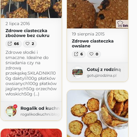
2 lipca 2016
Zdrowe ciasteczka
19 sierpnia 2015
zbożowe bez cukru
Zdrowe ciasteczka
66
2
owsiane
Zdrowe słodki i
6
0
smaczne. Idealne do
śniadania czy na
zdrową
Gotuj z rodziną
przekąskę.SKŁADNIKI10
gotujzrodzina.pl
0g daktyli100g płatków
owsianych100g płatków
jaglanych50g orzechów
włoskich50g (...)
Rogalik od kuchni
rogalikodkuchni.blogspot.com