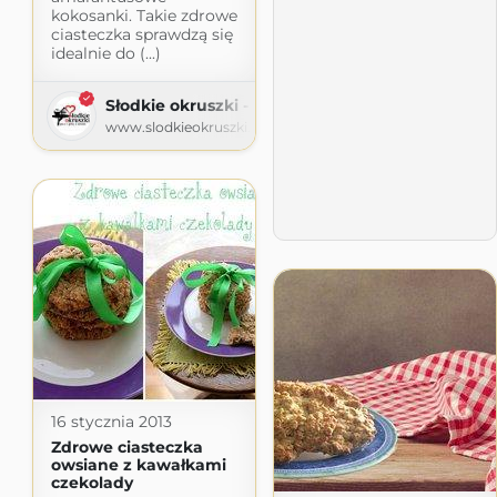
kokosanki. Takie zdrowe
ciasteczka sprawdzą się
idealnie do (...)
Słodkie okruszki - piecz i gotuj z sercem
www.slodkieokruszki.pl
16 stycznia 2013
Zdrowe ciasteczka
owsiane z kawałkami
czekolady