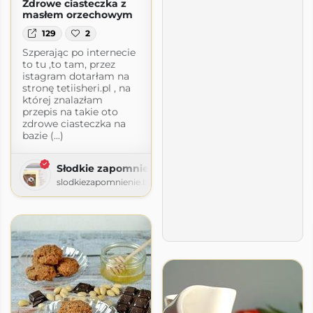
Zdrowe ciasteczka z
masłem orzechowym
129
2
Szperając po internecie
to tu ,to tam, przez
istagram dotarłam na
stronę tetiisheri.pl , na
której znalazłam
przepis na takie oto
zdrowe ciasteczka na
bazie (...)
Słodkie zapomnienie
slodkiezapomnienie.blogspot.com
piecz i gotuj z sercem