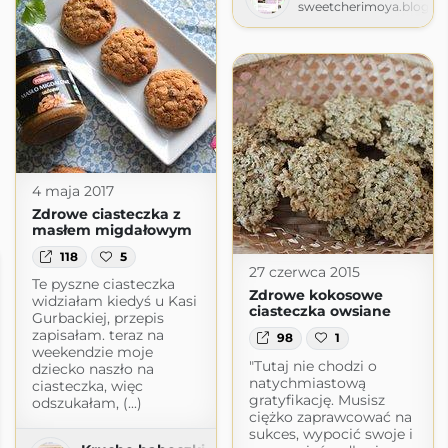
sweetcherimoya.blogsp
4 maja 2017
Zdrowe ciasteczka z
masłem migdałowym
118
5
27 czerwca 2015
Te pyszne ciasteczka
Zdrowe kokosowe
widziałam kiedyś u Kasi
ciasteczka owsiane
Gurbackiej, przepis
zapisałam. teraz na
98
1
weekendzie moje
"Tutaj nie chodzi o
dziecko naszło na
natychmiastową
ciasteczka, więc
gratyfikację. Musisz
odszukałam, (...)
ciężko zaprawcować na
sukces, wypocić swoje i