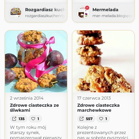
Rozgardiasz kuchenny
Mermelada
rozgardiaszkuchenny.blogspot.com
mer-melada.blogspot.c
2 września 2014
17 czerwca 2013
Zdrowe ciasteczka ze
Zdrowe ciasteczka
śliwkami
marchewkowe
135
1
557
1
W tym roku mój
Kolejne z
starszy synek,
prezentowanych przez
pomaszerował pierwszy
nas w sobotę pyszności.