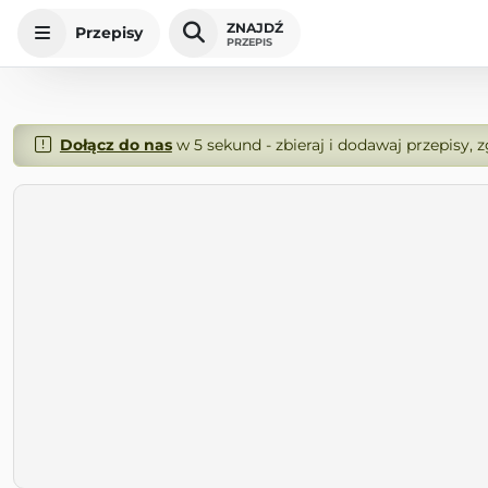
ZNAJDŹ
Przepisy
PRZEPIS
Dołącz do nas
w 5 sekund - zbieraj i dodawaj przepisy, 