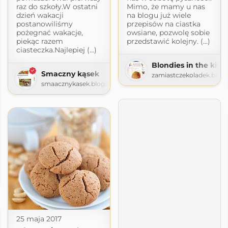
raz do szkoły.W ostatni
Mimo, że mamy u nas
dzień wakacji
na blogu już wiele
postanowiliśmy
przepisów na ciastka
pożegnać wakacje,
owsiane, pozwolę sobie
piekąc razem
przedstawić kolejny. (...)
ciasteczka.Najlepiej (...)
Blondies in the kitc
Smaczny kąsek
zamiastczekoladek.blog
smaacznykasek.blogspot.com
on
gspot.com
25 maja 2017