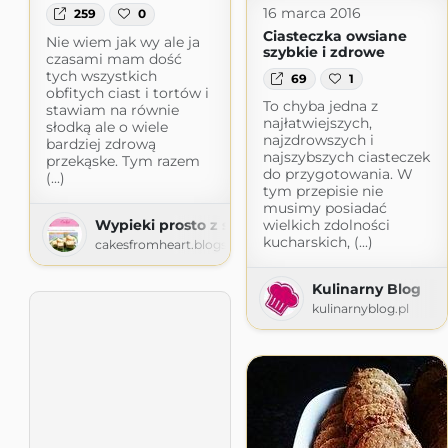
16 marca 2016
259
0
Ciasteczka owsiane
Nie wiem jak wy ale ja
szybkie i zdrowe
czasami mam dość
tych wszystkich
69
1
obfitych ciast i tortów i
To chyba jedna z
stawiam na równie
najłatwiejszych,
słodką ale o wiele
najzdrowszych i
bardziej zdrową
najszybszych ciasteczek
przekąske. Tym razem
do przygotowania. W
(...)
tym przepisie nie
musimy posiadać
Wypieki prosto z serca
wielkich zdolności
kucharskich, (...)
cakesfromheart.blogspot.com
Kulinarny Blog
kulinarnyblog.pl