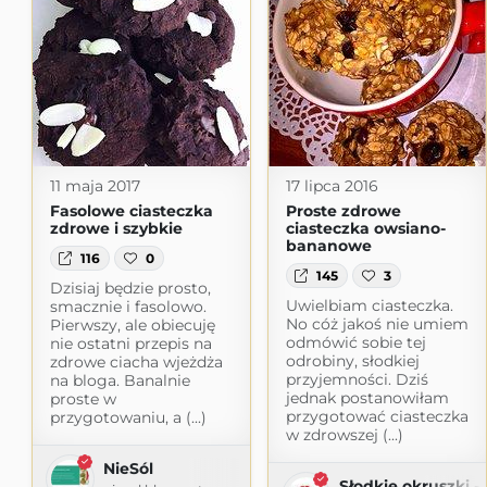
11 maja 2017
17 lipca 2016
Fasolowe ciasteczka
Proste zdrowe
zdrowe i szybkie
ciasteczka owsiano-
bananowe
116
0
145
3
Dzisiaj będzie prosto,
Uwielbiam ciasteczka.
smacznie i fasolowo.
No cóż jakoś nie umiem
Pierwszy, ale obiecuję
odmówić sobie tej
nie ostatni przepis na
odrobiny, słodkiej
zdrowe ciacha wjeżdża
przyjemności. Dziś
na bloga. Banalnie
jednak postanowiłam
proste w
przygotować ciasteczka
przygotowaniu, a (...)
w zdrowszej (...)
NieSól
Słodkie okruszki - 