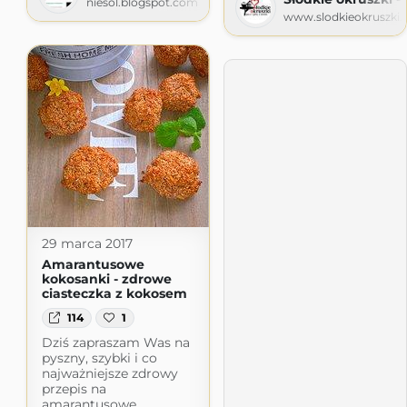
niesol.blogspot.com
www.slodkieokruszki.p
29 marca 2017
Amarantusowe
kokosanki - zdrowe
ciasteczka z kokosem
114
1
Dziś zapraszam Was na
pyszny, szybki i co
najważniejsze zdrowy
przepis na
amarantusowe