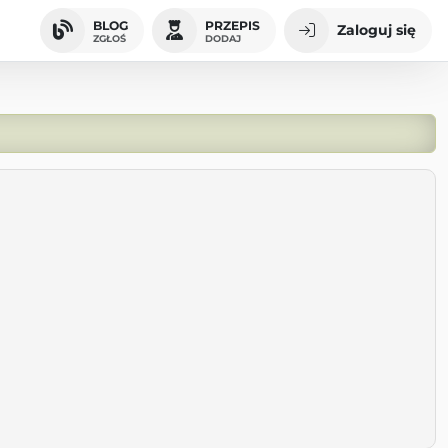
BLOG
PRZEPIS
Zaloguj się
ZGŁOŚ
DODAJ