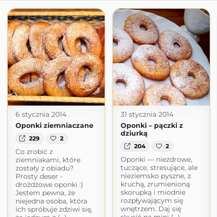
6 stycznia 2014
31 stycznia 2014
Oponki ziemniaczane
Oponki – pączki z
dziurką
229
2
204
2
Co zrobić z
Oponki — niezdrowe,
ziemniakami, które
tuczące, stresujące, ale
zostały z obiadu?
nieziemsko pyszne, z
Prosty deser -
kruchą, zrumienioną
drożdżowe oponki :)
skorupką i miodnie
Jestem pewna, że
rozpływającym się
niejedna osoba, która
wnętrzem. Daj się
ich spróbuje zdziwi się,