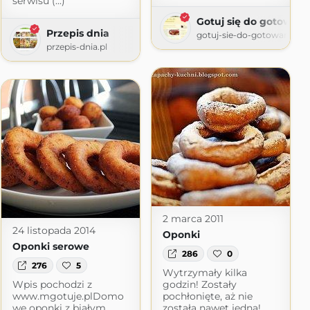
serwisu (...)
Gotuj się do gotowani
Przepis dnia
gotuj-sie-do-gotowania.b
przepis-dnia.pl
2 marca 2011
24 listopada 2014
Oponki
Oponki serowe
286
0
276
5
Wytrzymały kilka
Wpis pochodzi z
godzin! Zostały
www.mgotuje.plDomo
pochłonięte, aż nie
we oponki z białym
została nawet jedna!