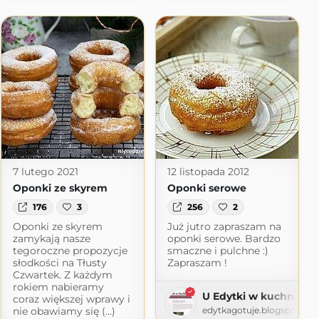
7 lutego 2021
12 listopada 2012
Oponki ze skyrem
Oponki serowe
176
3
256
2
Oponki ze skyrem
Już jutro zapraszam na
zamykają nasze
oponki serowe. Bardzo
tegoroczne propozycje
smaczne i pulchne :)
słodkości na Tłusty
Zapraszam !
Czwartek. Z każdym
rokiem nabieramy
U Edytki w kuchni
coraz większej wprawy i
nie obawiamy się (...)
edytkagotuje.blogspot.co