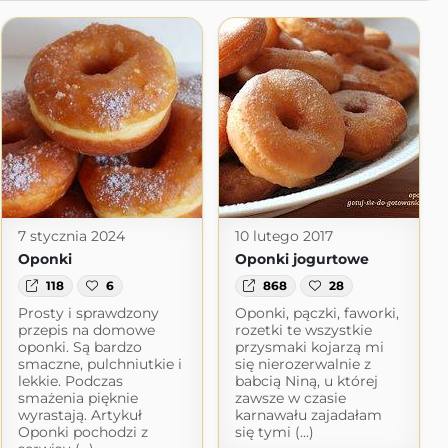
7 stycznia 2024
10 lutego 2017
Oponki
Oponki jogurtowe
118
6
868
28
Prosty i sprawdzony
Oponki, pączki, faworki,
przepis na domowe
rozetki te wszystkie
oponki. Są bardzo
przysmaki kojarzą mi
smaczne, pulchniutkie i
się nierozerwalnie z
lekkie. Podczas
babcią Niną, u której
smażenia pięknie
zawsze w czasie
wyrastają. Artykuł
karnawału zajadałam
Oponki pochodzi z
się tymi (...)