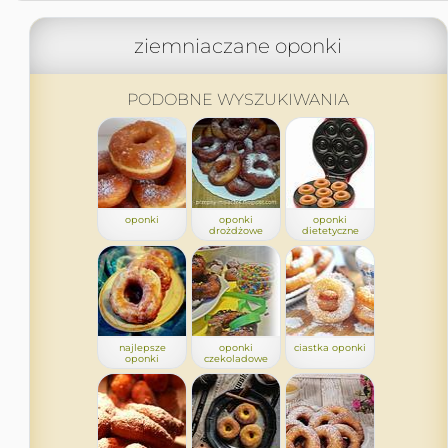
ziemniaczane oponki
PODOBNE WYSZUKIWANIA
oponki
oponki
oponki
drożdżowe
dietetyczne
najlepsze
oponki
ciastka oponki
oponki
czekoladowe