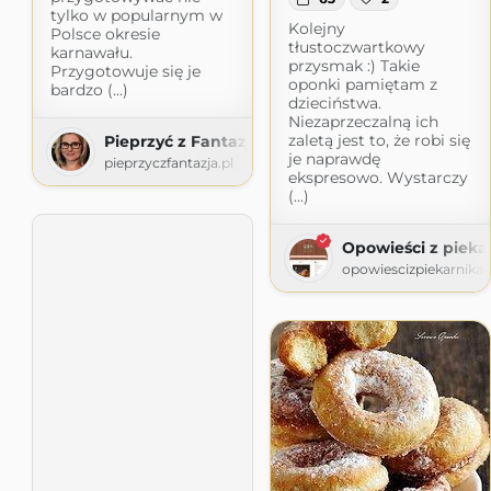
tylko w popularnym w
Kolejny
Polsce okresie
tłustoczwartkowy
karnawału.
przysmak :) Takie
Przygotowuje się je
oponki pamiętam z
bardzo (...)
dzieciństwa.
Niezaprzeczalną ich
zaletą jest to, że robi się
Pieprzyć z Fantazją
je naprawdę
pieprzyczfantazja.pl
ekspresowo. Wystarczy
(...)
Opowieści z pieka
opowiescizpiekarnika