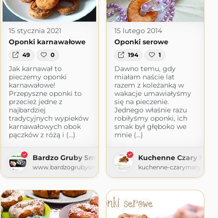
15 stycznia 2021
15 lutego 2014
Oponki karnawałowe
Oponki serowe
49
0
194
1
Jak karnawał to
Dawno temu, gdy
pieczemy oponki
miałam naście lat
karnawałowe!
razem z koleżanką w
Przepyszne oponki to
wakacje umawiałyśmy
przecież jedne z
się na pieczenie.
najbardziej
Jednego właśnie razu
tradycyjnych wypieków
robiłyśmy oponki, ich
karnawałowych obok
smak był głęboko we
pączków z różą i (...)
mnie (...)
Bardzo Gruby Smok
Kuchenne Czary Mary
www.bardzogrubysmok.pl
kuchenne-czarymary.blog