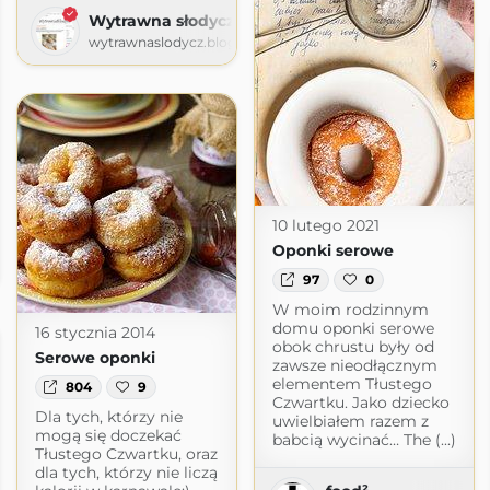
Wytrawna słodycz
wytrawnaslodycz.blogspot.com
10 lutego 2021
rnika
Oponki serowe
.blogspot.com
97
0
W moim rodzinnym
domu oponki serowe
16 stycznia 2014
obok chrustu były od
Serowe oponki
zawsze nieodłącznym
elementem Tłustego
804
9
Czwartku. Jako dziecko
Dla tych, którzy nie
uwielbiałem razem z
mogą się doczekać
babcią wycinać… The (...)
Tłustego Czwartku, oraz
dla tych, którzy nie liczą