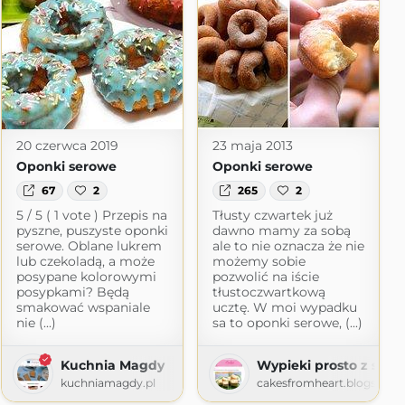
20 czerwca 2019
23 maja 2013
Oponki serowe
Oponki serowe
67
2
265
2
5 / 5 ( 1 vote ) Przepis na
Tłusty czwartek już
pyszne, puszyste oponki
dawno mamy za sobą
serowe. Oblane lukrem
ale to nie oznacza że nie
lub czekoladą, a może
możemy sobie
posypane kolorowymi
pozwolić na iście
posypkami? Będą
tłustoczwartkową
smakować wspaniale
ucztę. W moi wypadku
nie (...)
sa to oponki serowe, (...)
Kuchnia Magdy
Wypieki prosto z serc
kuchniamagdy.pl
cakesfromheart.blogspot.