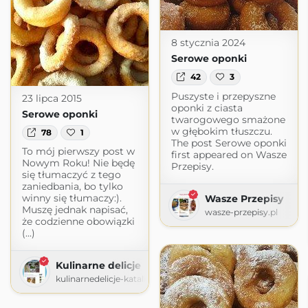
8 stycznia 2024
Serowe oponki
42
3
Puszyste i przepyszne
23 lipca 2015
oponki z ciasta
Serowe oponki
twarogowego smażone
w głębokim tłuszczu.
78
1
The post Serowe oponki
To mój pierwszy post w
first appeared on Wasze
Nowym Roku! Nie będę
Przepisy.
się tłumaczyć z tego
zaniedbania, bo tylko
winny się tłumaczy:).
Wasze Przepisy
Muszę jednak napisać,
wasze-przepisy.pl
że codzienne obowiązki
(...)
Kulinarne delicje
kulinarnedelicje-katalina.blogspot.com