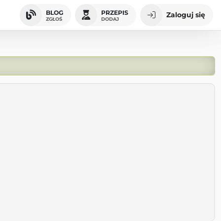
BLOG
PRZEPIS
Zaloguj się
ZGŁOŚ
DODAJ