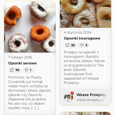
4 stycznia 2024
Oponki twarogowe
32
3
Przepis na oponki z
twarogiem. Bardzo
7 lutego 2016
smaczne, lekkie i łatwe
Oponki serowe
w przygotowaniu! The
post Oponki
70
1
twarogowe first
Pomimo, że Tłusty
appeared on Wasze
Czwartek już minął
Przepisy.
nadal mam ochotę na
domowej roboty pączki,
oponki czy faworki.
Wasze Przepisy
Zapewne nie ja jedna.
wasze-przepisy.pl
No ale cóż, co dobre
szybko mija ;). (...)