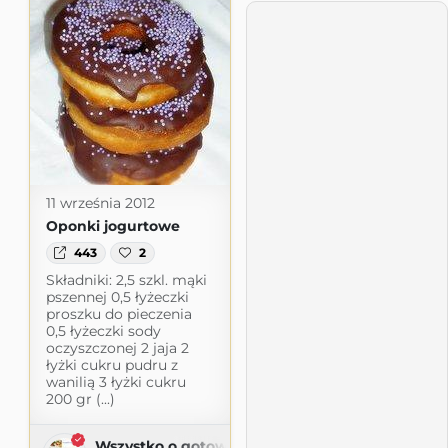
11 września 2012
Oponki jogurtowe
443
2
Składniki: 2,5 szkl. mąki
pszennej 0,5 łyżeczki
proszku do pieczenia
0,5 łyżeczki sody
oczyszczonej 2 jaja 2
łyżki cukru pudru z
wanilią 3 łyżki cukru
200 gr (...)
Wszystko o gotowaniu