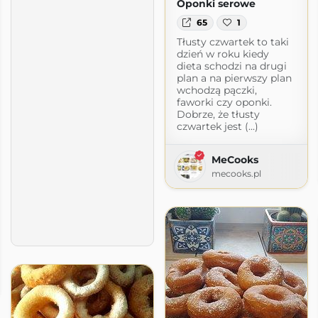
Oponki serowe
65
1
Tłusty czwartek to taki
dzień w roku kiedy
dieta schodzi na drugi
plan a na pierwszy plan
wchodzą pączki,
faworki czy oponki.
Dobrze, że tłusty
czwartek jest (...)
MeCooks
mecooks.pl
t.com