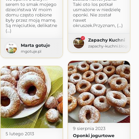
serem to smak mojego
Taki oto los potkał
dzieciństwa W moim
usmażone w niedzielę
domu często robione
oponki. Nie został
były przez moją mamę.
nawet
Są mięciutkie, delikatne
okruszek.Przyznam, (...)
(...)
Zapachy Kuchni
Marta gotuje
zapachy-kuchni.blogspot.
mgotuje.pl
9 sierpnia 2023
5 lutego 2013
Oponki jogurtowe