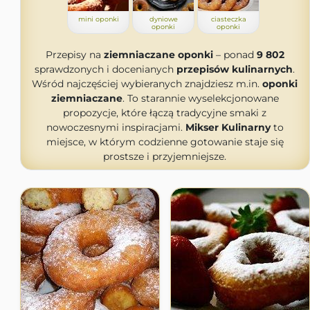
mini oponki
dyniowe
ciasteczka
oponki
oponki
Przepisy na
ziemniaczane oponki
– ponad
9 802
sprawdzonych i docenianych
przepisów kulinarnych
.
Wśród najczęściej wybieranych znajdziesz m.in.
oponki
ziemniaczane
. To starannie wyselekcjonowane
propozycje, które łączą tradycyjne smaki z
nowoczesnymi inspiracjami.
Mikser Kulinarny
to
miejsce, w którym codzienne gotowanie staje się
prostsze i przyjemniejsze.