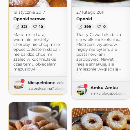
19 stycznia 2017
27 lutego 2011
Oponki serowe
Oponki
321
10
399
0
Mało mnie tutaj
Tłusty Czwartek zbliża
wiem,ale niestety
się wielkimi krokami...
choroby nie chcą mnie
Mistrzem wypieków
opuścić. Jestem słaba i
nigdy nie byłam, ale
nie bardzo chce mi
postanowiłam
szaleć w kuchni.Jakiś
spróbować. Nawet
czas temu obiecałam
nieźle smakują, ale
mężusiowi (...)
śmiesznie wyglądają -
(...)
Niespełnione zdolności kulinarne
Amku-Amku
jaworskaanna7.blogspot.com
amku.blogspot.com