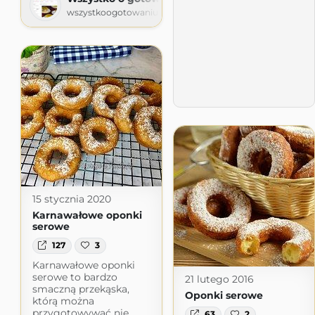
wszystkoogotowaniuks.blogspot.com
15 stycznia 2020
Karnawałowe oponki
serowe
127
3
Karnawałowe oponki
serowe to bardzo
21 lutego 2016
smaczną przekąska,
Oponki serowe
którą można
przygotowywać nie
63
2