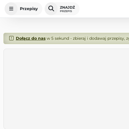
ZNAJDŹ
Przepisy
PRZEPIS
Dołącz do nas
w 5 sekund - zbieraj i dodawaj przepisy, 