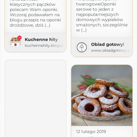
twarogoweOponki
klasycznych pączków
serowe to jeden z
polecam Wam oponki.
najpopularniejszych
Wczoraj podawałam na
domowych wypieków
blogu przepis na oponki
smażonych, szczególnie
drożdżowe, dziś (...)
w (...)
Kuchenne hity
Obiad gotowy!
kuchennehity.blogspot.com
www.obiadgotowy.pl
12 lutego 2019