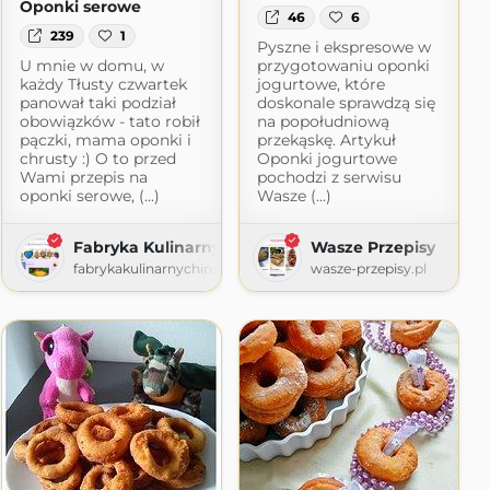
Oponki serowe
46
6
239
1
Pyszne i ekspresowe w
U mnie w domu, w
przygotowaniu oponki
każdy Tłusty czwartek
jogurtowe, które
panował taki podział
doskonale sprawdzą się
obowiązków - tato robił
na popołudniową
pączki, mama oponki i
przekąskę. Artykuł
chrusty :) O to przed
Oponki jogurtowe
Wami przepis na
pochodzi z serwisu
oponki serowe, (...)
Wasze (...)
Fabryka Kulinarnych Inspiracji
Wasze Przepisy
fabrykakulinarnychinspiracji.blogspot.com
wasze-przepisy.pl