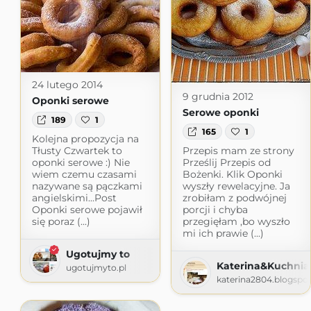
24 lutego 2014
9 grudnia 2012
Oponki serowe
Serowe oponki
189
1
165
1
Kolejna propozycja na
Tłusty Czwartek to
Przepis mam ze strony
oponki serowe :) Nie
Prześlij Przepis od
wiem czemu czasami
Bożenki. Klik Oponki
nazywane są pączkami
wyszły rewelacyjne. Ja
angielskimi...Post
zrobiłam z podwójnej
Oponki serowe pojawił
porcji i chyba
się poraz (...)
przegięłam ,bo wyszło
mi ich prawie (...)
Ugotujmy to
Katerina&Kuchnia
ugotujmyto.pl
katerina2804.blogspo