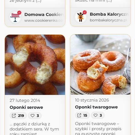
skusić na mini (...)
że jednym z (...)
Bomba Kaloryczna
Domowa Cookierenka Agi
bombakaloryczna.pl
www.cookierenka.com
10 stycznia 2026
27 lutego 2014
Oponki twarogowe
Oponki serowe
15
3
219
3
Oponki twarogowe –
… pączki z dziurką z
szybki i prosty przepis
dodatkiem sera. W tym
na puszyste oponki
roku zamiast