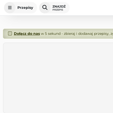
ZNAJDŹ
Przepisy
PRZEPIS
Dołącz do nas
w 5 sekund - zbieraj i dodawaj przepisy, 