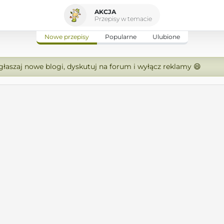
AKCJA
Przepisy w temacie
Nowe przepisy
Popularne
Ulubione
zgłaszaj nowe blogi, dyskutuj na forum i wyłącz reklamy 😄