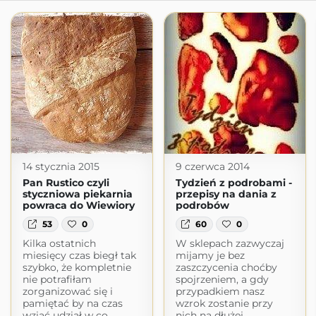
14 stycznia 2015
9 czerwca 2014
Pan Rustico czyli
Tydzień z podrobami -
styczniowa piekarnia
przepisy na dania z
powraca do Wiewiory
podrobów
53
0
60
0
Kilka ostatnich
W sklepach zazwyczaj
miesięcy czas biegł tak
mijamy je bez
szybko, że kompletnie
zaszczycenia choćby
nie potrafiłam
spojrzeniem, a gdy
zorganizować się i
przypadkiem nasz
pamiętać by na czas
wzrok zostanie przy
wziąć udział w co
nich na dłużej,