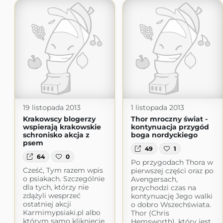
19 listopada 2013
1 listopada 2013
Krakowscy blogerzy
Thor mroczny świat -
wspierają krakowskie
kontynuacja przygód
schronisko akcja z
boga nordyckiego
psem
49
1
64
0
Po przygodach Thora w
Cześć, Tym razem wpis
pierwszej części oraz po
o psiakach. Szczególnie
Avengersach,
dla tych, którzy nie
przychodzi czas na
zdążyli wesprzeć
kontynuację Jego walki
ostatniej akcji
o dobro Wszechświata.
Karmimypsiaki.pl albo
Thor (Chris
którym samo kliknięcie
Hemsworth), który jest