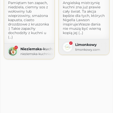
Pamiętam ten zapach,
Angielską mistrzynię
niedziela, ciemny sos z
kuchni zna już prawie
wołowiny lub
cały świat. Ta akcja
hni
wieprzowiny, smażona
będzie dla tych, których
kapusta, ciasto
Nigella Lawson
logspot.com
drozdzowe z kruszonka
inspiruje.Wasze dania
:) Takie zapachy
nie muszą być wierną
dochodziły z kuchni u
kopią jej (...)
(...)
Limonkowy
Nieziemska-kuchnia-toskaniau
limonkowy.com
nieziemska-kuchnia.blogspot.com