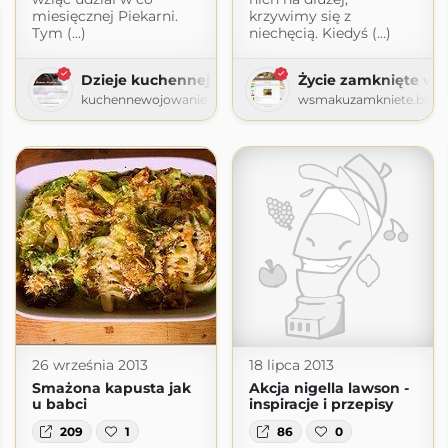
miesięcznej Piekarni.
krzywimy się z
Tym (...)
niechęcią. Kiedyś (...)
Dzieje kuchennej Wiewióry
Życie zamknięte w 
kuchennewojowanie.blogspot.com
wsmakuzamkniete.blog
26 września 2013
18 lipca 2013
Smażona kapusta jak
Akcja nigella lawson -
u babci
inspiracje i przepisy
209
1
86
0