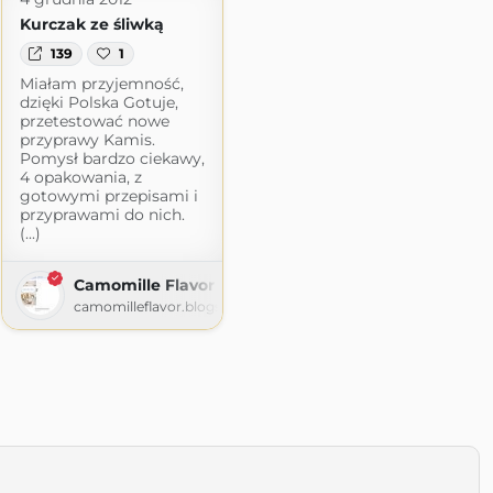
Kurczak ze śliwką
139
1
Miałam przyjemność,
dzięki Polska Gotuje,
przetestować nowe
przyprawy Kamis.
Pomysł bardzo ciekawy,
4 opakowania, z
gotowymi przepisami i
przyprawami do nich.
(...)
Camomille Flavor
camomilleflavor.blogspot.com