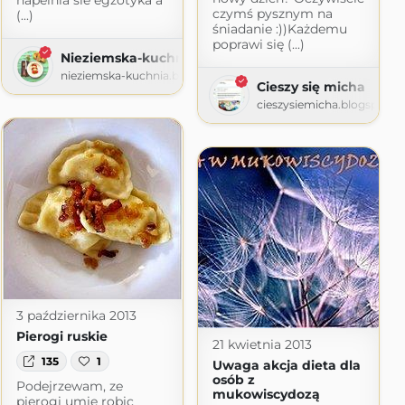
napelnia sie egzotyka a
czymś pysznym na
(...)
śniadanie :))Każdemu
poprawi się (...)
Nieziemska-kuchnia-toskaniau
smaku
nieziemska-kuchnia.blogspot.com
Cieszy się micha
spot.com
cieszysiemicha.blogspot.
3 października 2013
Pierogi ruskie
21 kwietnia 2013
135
1
Uwaga akcja dieta dla
osób z
Podejrzewam, ze
mukowiscydozą
pierogi umie robic