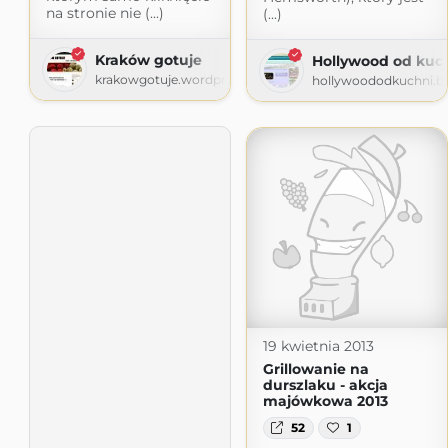
na stronie nie (...)
(...)
Kraków gotuje
Hollywood od kuc
krakowgotuje.wordpress.com
hollywoododkuchni.b
19 kwietnia 2013
Grillowanie na
durszlaku - akcja
majówkowa 2013
52
1