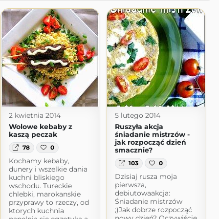
2 kwietnia 2014
5 lutego 2014
Wolowe kebaby z
Ruszyła akcja
kaszą peczak
śniadanie mistrzów -
jak rozpocząć dzień
78
0
smacznie?
Kochamy kebaby,
103
0
dunery i wszelkie dania
Dzisiaj rusza moja
kuchni bliskiego
pierwsza,
wschodu. Tureckie
debiutowaakcja:
chlebki, marokanskie
Śniadanie mistrzów
przyprawy to rzeczy, od
;)Jak dobrze rozpocząć
ktorych kuchnia
nowy dzień? Oczywiście