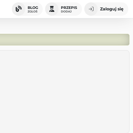
BLOG
PRZEPIS
Zaloguj się
ZGŁOŚ
DODAJ