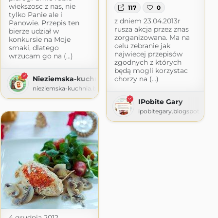
wiekszosc z nas, nie
117
0
tylko Panie ale i
z dniem 23.04.2013r
Panowie. Przepis ten
rusza akcja przez znas
bierze udział w
zorganizowana. Ma na
konkursie na Moje
celu zebranie jak
smaki, dlatego
najwiecej przepisów
wrzucam go na (...)
zgodnych z których
będą mogli korzystac
Nieziemska-kuchnia-toskaniau
chorzy na (...)
nieziemska-kuchnia.blogspot.com
IPobite Gary
ipobitegary.blogspot.com
4 grudnia 2012